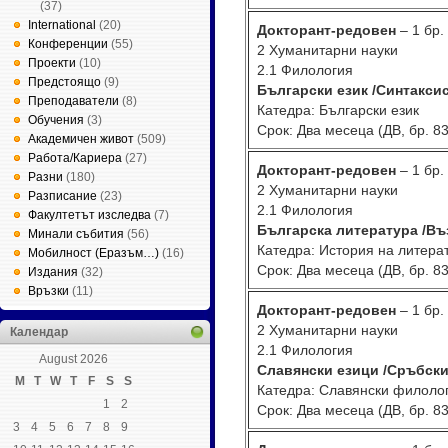
(37)
International
(20)
Докторант-редовен
– 1 бр.
Конференции
(55)
2 Хуманитарни науки
Проекти
(10)
2.1 Филология
Предстоящо
(9)
Български език /Синтаксис
Преподаватели
(8)
Катедра: Български език
Обучения
(3)
Срок: Два месеца (ДВ, бр. 83
Академичен живот
(509)
Работа/Кариера
(27)
Докторант-редовен
– 1 бр.
Разни
(180)
2 Хуманитарни науки
Разписание
(23)
2.1 Филология
Факултетът изследва
(7)
Българска литература /Въ
Минали събития
(56)
Катедра: История на литера
Мобилност (Еразъм…)
(16)
Срок: Два месеца (ДВ, бр. 83
Издания
(32)
Връзки
(11)
Докторант-редовен
– 1 бр.
2 Хуманитарни науки
Календар
2.1 Филология
August 2026
Славянски езици /Сръбски
M
T
W
T
F
S
S
Катедра: Славянски филоло
1
2
Срок: Два месеца (ДВ, бр. 83
3
4
5
6
7
8
9