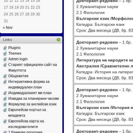
Докторант-редовен
– 1 бр.
10
11
12
13
14
15
16
2 Хуманитарни науки
17
18
19
20
21
22
23
2.1 Филология
24
25
26
27
28
29
30
Български език /Морфоло
31
Катедра: Български език
« Nov
Срок: Два месеца (ДВ, бр. 83
Links
Докторант-редовен
– 1 бр.
Plugins
2 Хуманитарни науки
Themes
2.1 Филология
Admin login
Литература на народите н
Старият официален сайт на
Австралия /Сравнително л
Факултета
Катедра: История на литера
Общежития
Срок: Два месеца (ДВ, бр. 83
Интерактивна форма за
индивидуален план
Докторант-редовен
– 1 бр.
Индивидуалният ми план
2 Хуманитарни науки
Извадка за планирани часове
2.1 Филология
Формуляр за английски език
Български език /История 
Европейски портал за
Катедра: Български език
младежта
Срок: Два месеца (ДВ, бр. 83
Европейска харта на
изследователите
Докторант-редовен
– 1 бр.
7 Рамкова програма