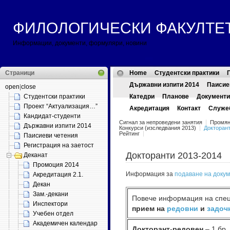
ФИЛОЛОГИЧЕСКИ ФАКУЛТЕТ ::
Информации, документи, формуляри, новини
Страници
Home
Студентски практики
Държавни изпити 2014
Паисие
open
|
close
Студентски практики
Катедри
Планове
Документи
Проект “Актуализация…”
Акредитация
Контакт
Служе
Кандидат-студенти
Сигнал за непроведени занятия
Промян
Държавни изпити 2014
Конкурси (изследвания 2013)
Докторант
Рейтинг
Паисиеви четения
Регистрация на заетост
Докторанти 2013-2014
Деканат
Промоция 2014
Информация за
подаване на доку
Акредитация 2.1.
Декан
Зам.-декани
Повече информация на спе
Инспектори
прием на
редовни
и
задоч
Учебен отдел
Академичен календар
Докторант-редовен
– 1 бр.