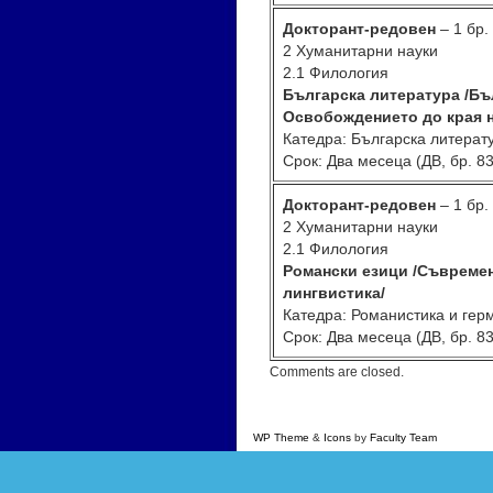
Докторант-редовен
– 1 бр.
2 Хуманитарни науки
2.1 Филология
Българска литература /Бъ
Освобождението до края н
Катедра: Българска литерат
Срок: Два месеца (ДВ, бр. 83
Докторант-редовен
– 1 бр.
2 Хуманитарни науки
2.1 Филология
Романски езици /Съвреме
лингвистика/
Катедра: Романистика и гер
Срок: Два месеца (ДВ, бр. 83
Comments are closed.
WP Theme
&
Icons
by
Faculty Team
, supporte