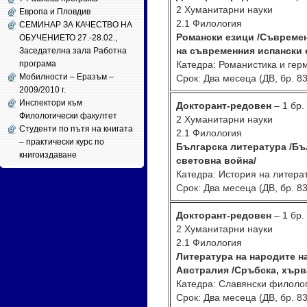
2 Хуманитарни науки
Европа и Пловдив
2.1 Филология
СЕМИНАР ЗА КАЧЕСТВО НА
Романски езици /Съвремен
ОБУЧЕНИЕТО 27.-28.02.,
на съвременния испански 
Заседателна зала Работна
програма
Катедра: Романистика и гер
Мобилности – Еразъм –
Срок: Два месеца (ДВ, бр. 83
2009/2010 г.
Инспектори към
Докторант-редовен
– 1 бр.
Филологически факултет
2 Хуманитарни науки
Студенти по пътя на книгата
2.1 Филология
– практически курс по
Българска литература /Бъ
книгоиздаване
световна война/
Катедра: История на литера
Срок: Два месеца (ДВ, бр. 83
Докторант-редовен
– 1 бр.
2 Хуманитарни науки
2.1 Филология
Литература на народите н
Австралия /Сръбска, хърв
Катедра: Славянски филоло
Срок: Два месеца (ДВ, бр. 83