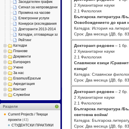
Заседателен график
2 Хуманитарни науки
Сигнал за непроведени занятия
2.1 Филология
Промяна на часове
Българска литература /Бъ
Електронни услуги
Освобождението до края н
Конкурси (изследвания 2013)
Катедра: История на литера
Докторанти 2013-2014
Срок: Два месеца (ДВ, бр. 83
Катедри, отговарящи за специалности
Рейтинг
Докторант-редовен
– 1 бр.
Катедри
Планове
2 Хуманитарни науки
Документи
2.1 Филология
Europages
Славянски езици /Сравнит
Учене
езици/
За нас
Катедра: Славянски филоло
Erasmus/Еразъм
Срок: Два месеца (ДВ, бр. 83
Акредитация
Контакт
Докторант-редовен
– 2 бр.
Служебни
2 Хуманитарни науки
2.1 Филология
Раздели
Българска литература /Бъ
Current Projects / Текущи
световна война/
проекти
(43)
Катедра: Българска литерат
СТУДЕНТСКИ ПРАКТИКИ
Срок: Два месеца (ДВ, бр. 83