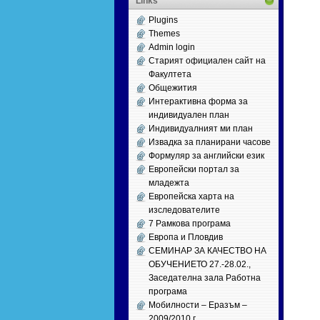
Links
Plugins
Themes
Admin login
Старият официален сайт на
Факултета
Общежития
Интерактивна форма за
индивидуален план
Индивидуалният ми план
Извадка за планирани часове
Формуляр за английски език
Европейски портал за
младежта
Европейска харта на
изследователите
7 Рамкова програма
Европа и Пловдив
СЕМИНАР ЗА КАЧЕСТВО НА
ОБУЧЕНИЕТО 27.-28.02.,
Заседателна зала Работна
програма
Мобилности – Еразъм –
2009/2010 г.