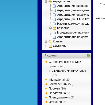
Акредитация
Com
Акредитационни препоръки
Акредитационни оценки
Акредитационен доклад с приложен
WP The
Акредитация (ФФ за ПУ)
Насоки за международен одит
Качество
Международен научен одит
Акредитиране на докторски програ
Контакт
Служебни
Раздели
Current Projects / Текущи
проекти
(43)
СТУДЕНТСКИ ПРАКТИКИ
(37)
International
(20)
Конференции
(55)
Проекти
(10)
Предстоящо
(9)
Преподаватели
(8)
Обучения
(3)