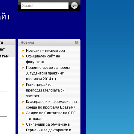
айт
ти
Новини
нат
Нов сайт – инспектори
азъм
Официален сайт на
факултета
Приемно време за проект
„Студентски практики“
(ноември 2014 г. )
Регистрирайте
)
преподавателската си
заетост
Класиране и информационна
среща по програма Еразъм+
Лекции по Синтаксис на СБЕ
– отлагане
Стипендии за обучение в
Германия за докторанти и