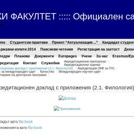
ФАКУЛТЕТ ::::: Официален с
ини
ome
Студентски практики
Проект “Актуализация…”
Кандидат-студен
ржавни изпити 2014
Паисиеви четения
Регистрация на заетост
Дека
тедри
Планове
Документи
Europages
Учене
За нас
Erasmus/Ер
Акредитационни препоръки
редитация
Контакт
Служебни
Акредитационни оценки
тационен доклад с приложения (2.1. Филология)
Акредитация (ФФ за ПУ)
 за международен одит
Качество
Международен научен одит
тиране на докторски програми
редитационен доклад с приложения (2.1. Филология
ладът като
flip book
ложенията като
flip book