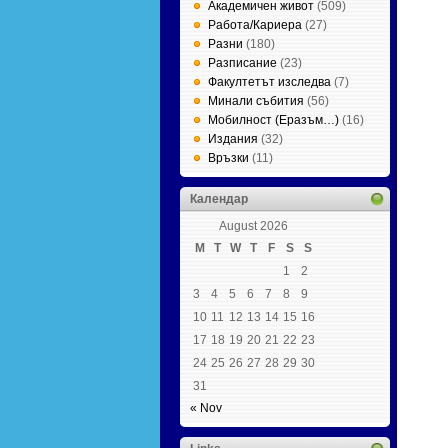
Академичен живот
(509)
Работа/Кариера
(27)
Разни
(180)
Разписание
(23)
Факултетът изследва
(7)
Минали събития
(56)
Мобилност (Еразъм…)
(16)
Издания
(32)
Връзки
(11)
Календар
August 2026
M
T
W
T
F
S
S
1
2
3
4
5
6
7
8
9
10
11
12
13
14
15
16
17
18
19
20
21
22
23
24
25
26
27
28
29
30
31
« Nov