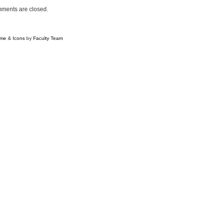
ments are closed.
ия (2.1. Филология)
me
&
Icons
by
Faculty Team
, supported by
Web Hosting
ми