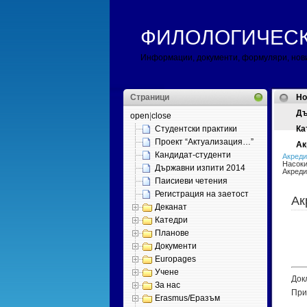
ФИЛОЛОГИЧЕСКИ 
Информации, документи, формуляри, нов
Страници
H
Дъ
open
|
close
Студентски практики
Ка
Проект “Актуализация…”
Ак
Кандидат-студенти
Акреди
Насоки
Държавни изпити 2014
Акреди
Паисиеви четения
Регистрация на заетост
Ак
Деканат
Катедри
Планове
Документи
Europages
Учене
Док
За нас
При
Erasmus/Еразъм