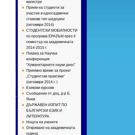
магистри
Прием на студенти за
участие в едноседмични
стажове тип шедоуинг
(октомври 2014)
СТУДЕНТСКИ МОБИЛНОСТИ
по програма ЕРАЗЪМ през II
семестър на академичната
2014-2015 г.
Покана за Научна
конференция
“Хуманитарните науки днес”
Приемно време за проект
„Студентски практики“
(октомври 2014 г. )
Езикови курсове
Съобщение от доц. д-р Б.
Янев
ДЪРЖАВЕН ИЗПИТ ПО
БЪЛГАРСКИ ЕЗИК И
ЛИТЕРАТУРА
Нощта на учените
Откриване на академичната
година