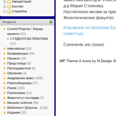
Акредитация
д-р Мария Стоянова.
Контакт
Настоятелно молим за прис
Служебни
Филологическия факултет.
Раздели
Класиране по програма Ер
Current Projects / Текущи
семестър).
проекти
(43)
СТУДЕНТСКИ ПРАКТИКИ
(37)
Comments are closed.
International
(20)
Конференции
(55)
Проекти
(10)
WP Theme
&
Icons
by
N.Design S
Предстоящо
(9)
by
Web Hosting Geeks
Преподаватели
(8)
Обучения
(3)
Академичен живот
(509)
Работа/Кариера
(27)
Разни
(180)
Разписание
(23)
Факултетът изследва
(7)
Минали събития
(56)
Мобилност (Еразъм…)
(16)
Издания
(32)