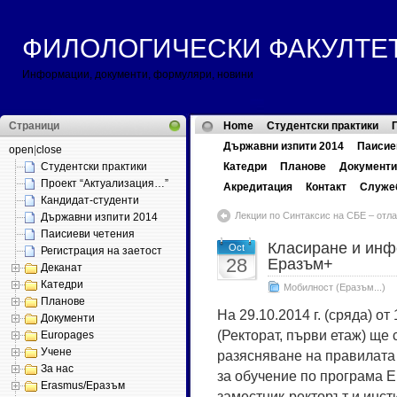
ФИЛОЛОГИЧЕСКИ ФАКУЛТЕТ ::
Информации, документи, формуляри, новини
Страници
Home
Студентски практики
Държавни изпити 2014
Паисие
open
|
close
Студентски практики
Катедри
Планове
Документи
Проект “Актуализация…”
Акредитация
Контакт
Служе
Кандидат-студенти
Лекции по Синтаксис на СБЕ – отла
Държавни изпити 2014
Паисиеви четения
Класиране и инф
Oct
Регистрация на заетост
28
Еразъм+
Деканат
Катедри
Мобилност (Еразъм...)
Планове
На 29.10.2014 г. (сряда) от
Документи
(Ректорат, първи етаж) щ
Europages
Учене
разясняване на правилата
За нас
за обучение по програма 
Erasmus/Еразъм
заместник-ректорът и инс