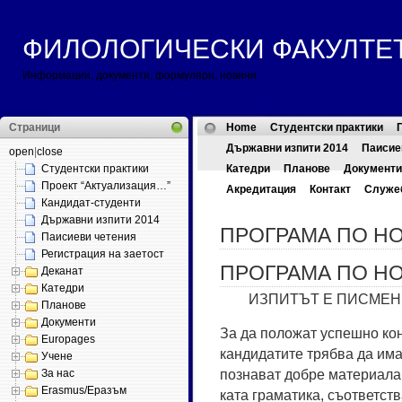
ФИЛОЛОГИЧЕСКИ ФАКУЛТЕТ ::
Информации, документи, формуляри, новини
Страници
Home
Студентски практики
Държавни изпити 2014
Паисие
open
|
close
Студентски практики
Катедри
Планове
Документи
Проект “Актуализация…”
Акредитация
Контакт
Служе
Кандидат-студенти
Държавни изпити 2014
ПРОГРАМА ПО НО
Паисиеви четения
Регистрация на заетост
ПРОГРАМА ПО НО
Деканат
Катедри
ИЗПИТЪТ Е ПИСМЕН
Планове
Документи
За да по­ло­жат ус­пеш­но кон
Europages
кан­ди­да­ти­те тряб­ва да има
Учене
поз­на­ват доб­ре ма­те­ри­а­
За нас
Erasmus/Еразъм
ка­та гра­ма­ти­ка, съ­от­ве­т