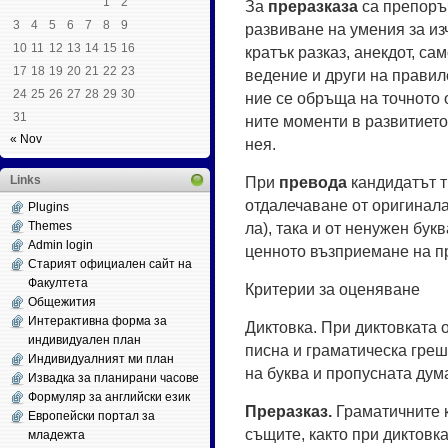
1
2
За
пре­раз­ка­за
са пре­поръ­ч
3
4
5
6
7
8
9
раз­ви­ва­не на уме­ния за из­
10
11
12
13
14
15
16
кратък раз­каз, анек­дот, са­м
17
18
19
20
21
22
23
ве­де­ние и други на пра­ви­л
24
25
26
27
28
29
30
ние се обръ­ща на точ­но­то о
31
ни­те мо­мен­ти в раз­ви­ти­е­
« Nov
нея.
Links
При
пре­во­да
кан­ди­датът т
от­да­ле­ча­ва­не от ори­ги­на­л
Plugins
Themes
ла), та­ка и от не­ну­жен бук­
Admin login
цен­но­то възпри­е­ма­не на пр
Старият официален сайт на
Факултета
Критерии за оценяване
Общежития
Интерактивна форма за
Дик­тов­ка. При дик­тов­ка­та 
индивидуален план
пис­на и гра­ма­ти­чес­ка гре
Индивидуалният ми план
на бук­ва и про­пус­на­та ду­м
Извадка за планирани часове
Формуляр за английски език
Пре­раз­каз.
Гра­ма­тич­ни­те 
Европейски портал за
съ­щи­те, как­то при дик­тов­ка­
младежта