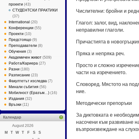
проекти
(43)
СТУДЕНТСКИ ПРАКТИКИ
Чис­ли­тел­ни: брой­ни и ред­н
(37)
International
(20)
Гла­гол: за­лог, вид, нак­ло­н
Конференции
(55)
неп­ра­вил­ни гла­го­ли.
Проекти
(10)
Предстоящо
(9)
При­час­тията в но­вогръц­ки
Преподаватели
(8)
Обучения
(3)
Пря­ка и неп­ря­ка реч.
Академичен живот
(509)
Работа/Кариера
(27)
Прос­то и слож­но из­ре­че­ние
Разни
(180)
час­ти на из­ре­че­ни­е­то.
Разписание
(23)
Факултетът изследва
(7)
Сло­во­ред. Мяс­то­то на под­л
Минали събития
(56)
ние.
Мобилност (Еразъм…)
(16)
Издания
(32)
Ме­то­ди­чес­ки препоръки
Връзки
(11)
За дик­тов­ка­та е не­об­хо­ди
Календар
на­со­че­ни към раз­ви­ва­не н
August 2026
възпро­из­веж­да­не на слу­хо
M
T
W
T
F
S
S