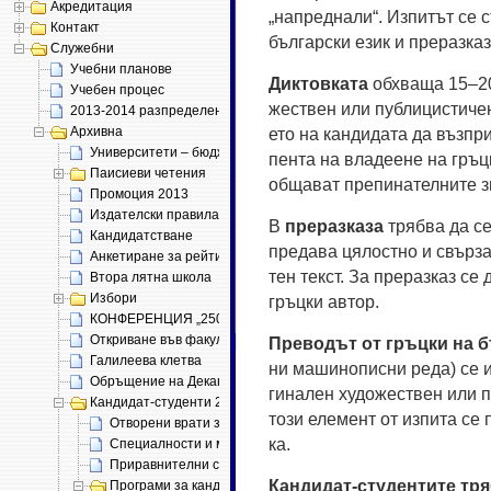
Акредитация
„нап­ред­на­ли“. Изпитът се с
Контакт
бъл­га­рс­ки език и пре­раз­ка
Служебни
Учебни планове
Дик­тов­ка­та
обх­ва­ща 15–20
Учебен процес
же­ст­вен или пуб­ли­цис­ти­ч
2013-2014 разпределение
Архивна
е­то на кан­ди­да­та да възпри
Университети – бюджет 2011
пен­та на вла­де­ене на гръц­
Паисиеви четения
об­ща­ват пре­пи­на­тел­ни­те з
Промоция 2013
Издателски правила (проект)
В
пре­раз­ка­за
тряб­ва да се 
Кандидатстване
пре­да­ва ця­ло­ст­но и свър­з
Анкетиране за рейтинг
тен текст. За пре­раз­каз се д
Втора лятна школа
Избори
гръц­ки ав­тор.
КОНФЕРЕНЦИЯ „250 ГОДИНИ „ИСТОРИЯ СЛАВЯНОБЪЛГАРСК
Откриване във факултета
Пре­водът от гръц­ки на бъ
Галилеева клетва
ни ма­ши­но­пис­ни ре­да) се 
Обръщение на Декана
ги­на­лен ху­до­же­ст­вен или 
Кандидат-студенти 2013
то­зи еле­мент от из­пи­та се 
Отворени врати за бъдещи студенти
ка.
Специалности и места
Приравнителни скали
Кан­ди­дат-сту­ден­ти­те тря
Програми за кандидатстудентски изпити