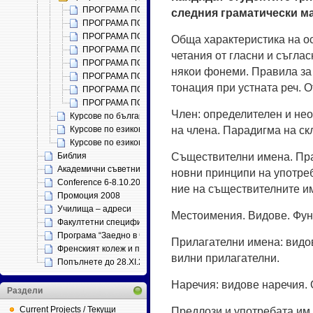
ПРОГРАМА ПО БЪЛ­ГА­РС­КИ ЕЗИК
след­ния гра­ма­ти­чес­ки ма
ПРОГРАМА ПО БЪЛ­ГА­РС­КА ЛИ­ТЕ­РА­ТУ­РА
ПРОГРАМА ПО РУС­КИ ЕЗИК
Об­ща ха­рак­те­рис­ти­ка на о
ПРОГРАМА ПО ФРЕНС­КИ ЕЗИК
че­та­ния от глас­ни и съг­лас­
ПРОГ­РА­МА ПО НЕМС­КИ ЕЗИК
ня­кои фо­не­ми. Пра­ви­ла за 
ПРОГРАМА ПО АНГ­ЛИЙС­КИ ЕЗИК
то­на­ция при уст­на­та реч. О
ПРОГРАМА ПО НО­ВОГРЪЦ­КИ ЕЗИК
ПРОГРАМА ПО ИСПАНСКИ ЕЗИК
Член: оп­ре­де­ли­те­лен и не­о
Курсове по български език и литература (държавен зрелост
на чле­на. Па­ра­диг­ма на ск
Курсове по езикова култура и литература (комбинирани)
Курсове по езикова култура
Съ­ще­ст­ви­тел­ни име­на. Пра
Библия
Академични съветници
нов­ни прин­ци­пи на упот­ре­б
Conference 6-8.10.2011
ние на съ­ще­ст­ви­тел­ни­те и
Промоция 2008
Училища – адреси
Мес­то­и­ме­ния. Ви­до­ве. Фун
Факултетни специфични изисквания по ЗРАС
Програма “Заедно в час”
При­ла­га­тел­ни име­на: ви­до­
Френският колеж и проф. Петър Динеков
вил­ни при­ла­га­тел­ни.
Попълнете до 28.ХІ.2012
На­ре­чия: ви­до­ве на­ре­чия. О
Раздели
Current Projects / Текущи
Пред­ло­зи и упот­ре­ба­та им.