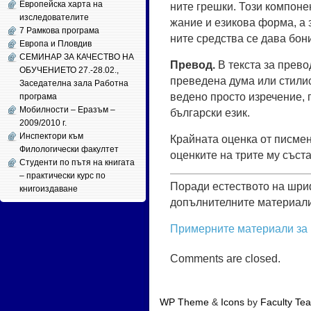
Европейска харта на
ни­те греш­ки. То­зи ком­по­н
изследователите
жа­ние и ези­ко­ва фор­ма, а з
7 Рамкова програма
ни­те сред­ства се да­ва бо­ни
Европа и Пловдив
СЕМИНАР ЗА КАЧЕСТВО НА
Пре­вод.
В текс­та за пре­вод
ОБУЧЕНИЕТО 27.-28.02.,
пре­ве­де­на ду­ма или сти­лис
Заседателна зала Работна
ве­де­но прос­то из­ре­че­ние, 
програма
Мобилности – Еразъм –
бъл­га­рс­ки език.
2009/2010 г.
Инспектори към
Край­на­та оцен­ка от пис­ме­н
Филологически факултет
оцен­ки­те на три­те му със­та
Студенти по пътя на книгата
– практически курс по
Поради естеството на шри
книгоиздаване
допълнителните материали
Примерните материали за 
Comments are closed.
WP Theme
&
Icons
by
Faculty Te