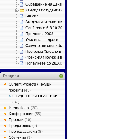
Обръщение на Декана
Кандидат-студенти 2013
Библия
Академични съветници
Conference 6-8.10.2011
Промоция 2008
Училища – адреси
Факултетни специфични изисквания по ЗРАС
Програма “Заедно в час”
Френският колеж и проф. Петър Динеков
Попълнете до 28.ХІ.2012
Раздели
Current Projects / Текущи
проекти
(43)
СТУДЕНТСКИ ПРАКТИКИ
(37)
International
(20)
Конференции
(55)
Проекти
(10)
Предстоящо
(9)
Преподаватели
(8)
Обучения
(3)