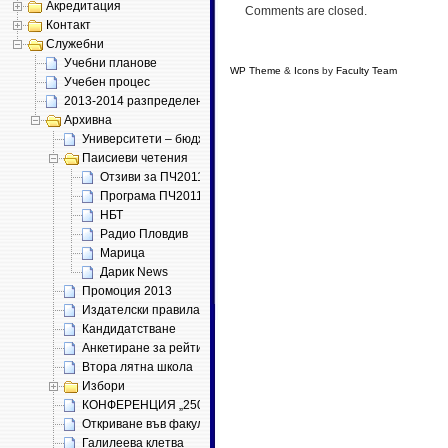
Акредитация
Comments are closed.
Контакт
Служебни
Учебни планове
WP Theme
&
Icons
by
Faculty Team
, supporte
Учебен процес
2013-2014 разпределение
Архивна
Университети – бюджет 2011
Паисиеви четения
Отзиви за ПЧ2011
Програма ПЧ2011
НБТ
Радио Пловдив
Марица
Дарик News
Промоция 2013
Издателски правила (проект)
Кандидатстване
Анкетиране за рейтинг
Втора лятна школа
Избори
КОНФЕРЕНЦИЯ „250 ГОДИНИ „ИСТОРИЯ СЛАВЯНОБЪЛГАРСК
Откриване във факултета
Галилеева клетва