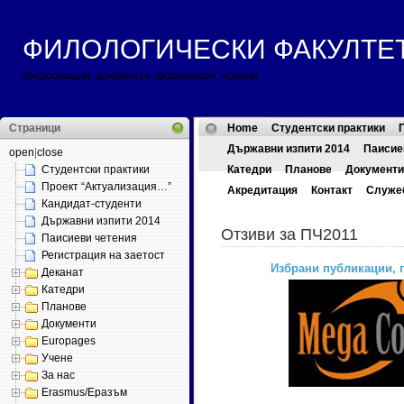
ФИЛОЛОГИЧЕСКИ ФАКУЛТЕТ ::
Информации, документи, формуляри, новини
Страници
Home
Студентски практики
Държавни изпити 2014
Паисие
open
|
close
Студентски практики
Катедри
Планове
Документи
Проект “Актуализация…”
Акредитация
Контакт
Служе
Кандидат-студенти
Държавни изпити 2014
Отзиви за ПЧ2011
Паисиеви четения
Регистрация на заетост
Избрани публикации, 
Деканат
Катедри
Планове
Документи
Europages
Учене
За нас
Erasmus/Еразъм