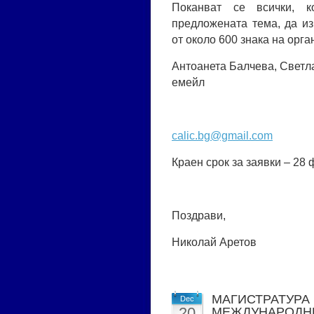
Поканват се всички, к
предложената тема, да и
от около 600 знака на орг
Антоанета Балчева, Светл
емейл
calic.bg@gmail.com
Краен срок за заявки – 28
Поздрави,
Николай Аретов
МАГИСТРАТУРА
Dec
20
МЕЖДУНАРОДН