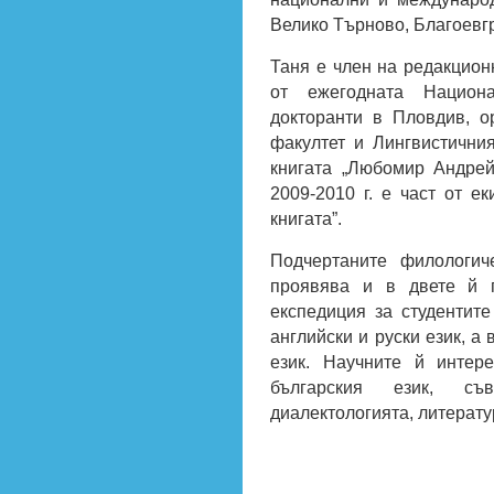
Велико Търново, Благоевг
Таня е член на редакцион
от ежегодната Национ
докторанти в Пловдив, о
факултет и Лингвистичния
книгата „Любомир Андрей
2009-2010 г. е част от е
книгата”.
Подчертаните филологич
проявява и в двете й п
експедиция за студентите
английски и руски език, а
език. Научните й интер
българския език, съв
диалектологията, литерату