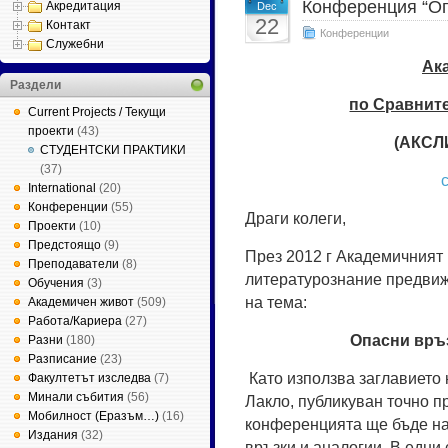
Конференция “Оп
Акредитация
Dec
22
Контакт
Конференции
Служебни
Ак
Раздели
по Сравнит
Current Projects / Текущи
проекти
(43)
(АКСЛИ
СТУДЕНТСКИ ПРАКТИКИ
(37)
c
International
(20)
Конференции
(55)
Драги колеги,
Проекти
(10)
Предстоящо
(9)
През 2012 г Академичният 
Преподаватели
(8)
литературознание предви
Обучения
(3)
на тема:
Академичен живот
(509)
Работа/Кариера
(27)
Опасни връз
Разни
(180)
Разписание
(23)
Като използва заглавието
Факултетът изследва
(7)
Минали събития
(56)
Лакло, публикуван точно п
Мобилност (Еразъм…)
(16)
конференцията ще бъде на
Издания
(32)
връзки и аналогии. В едни