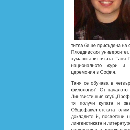
титла беше присъдена на с
Пловдивския университет.
хуманитаристиката Таня 
националното жури и 
церемония в София.
Таня се обучава в четвър
филология”. От началото
Лингвистичния клуб „Проф.
тя получи купата и зв
Общофакултетската олим
докладите й, посветени 
лингвистиката и литератур
национални и междунаро