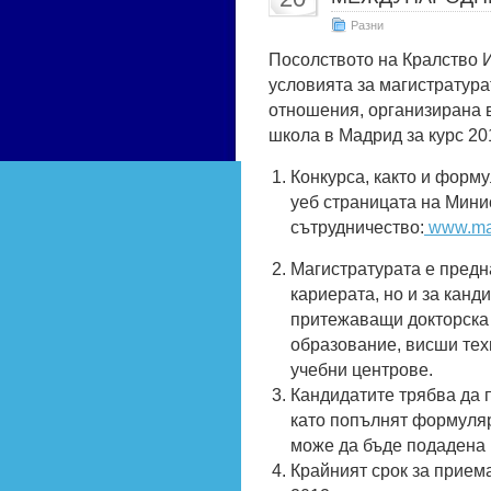
Разни
Посолството на Кралство И
условията за магистратур
отношения, организирана 
школа в Мадрид за курс 20
Конкурса, както и форм
уеб страницата на Мини
сътрудничество:
www.ma
Магистратурата е предн
кариерата, но и за канд
притежаващи докторска 
образование, висши тех
учебни центрове.
Кандидатите трябва да 
като попълнят формуляр
може да бъде подадена 
Крайният срок за прием