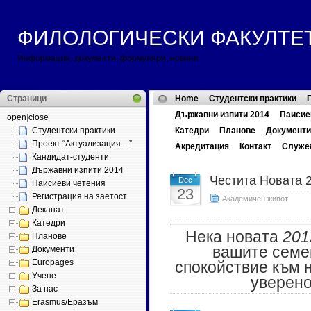
ФИЛОЛОГИЧЕСКИ ФАКУЛТЕТ ::
Информации, документи, формуляри, новини
Страници
Home
Студентски практики
Държавни изпити 2014
Паисие
open
|
close
Студентски практики
Катедри
Планове
Документи
Проект “Актуализация…”
Акредитация
Контакт
Служе
Кандидат-студенти
Държавни изпити 2014
Честита Новата 
Dec
Паисиеви четения
23
Регистрация на заетост
Академичен живот
Деканат
Катедри
Нека новата
201
Планове
вашите семей
Документи
Europages
спокойствие към 
Учене
уверено
За нас
Erasmus/Еразъм