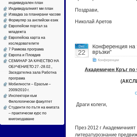
индивидуален план
Индивидуалният ми план
Поздрави,
Извадка за планирани часове
Формуляр за английски език
Николай Аретов
Европейски портал за
младежта
Европейска харта на
изследователите
Конференция на 
Dec
7 Рамкова програма
22
връзки”
Европа и Пловдив
Конференции
СЕМИНАР ЗА КАЧЕСТВО НА
ОБУЧЕНИЕТО 27.-28.02.,
Академичен Кръг по
Заседателна зала Работна
програма
(АКСЛИ
Мобилности – Еразъм –
2009/2010 г.
c
Инспектори към
Филологически факултет
Драги колеги,
Студенти по пътя на книгата
– практически курс по
книгоиздаване
През 2012 г Академичният 
литературознание предви