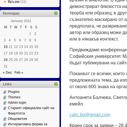
Връзки
(11)
демонстрират близостта на
творба или образец; в друг
Календар
съзнателно маскирано от а
January 2011
предполага, че разкриванет
M
T
W
T
F
S
S
автор или образец може да
1
2
или в някакъв контекст.
3
4
5
6
7
8
9
10
11
12
13
14
15
16
Предвиждаме конференцият
17
18
19
20
21
22
23
Софийския университет. М
24
25
26
27
28
29
30
бъдат публикувани на сайт
31
« Dec
Feb »
Поканват се всички, които 
предложената тема, да из
Links
от около 600 знака на орг
Plugins
Антоанета Балчева, Светл
Themes
Admin login
емейл
Старият официален сайт на
Факултета
calic.bg@gmail.com
Общежития
Интерактивна форма за
Краен срок за заявки – 28