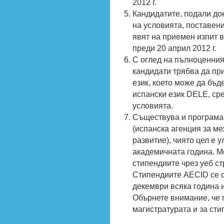
2012 г.
Кандидатите, подали до
на условията, поставен
явят на приемен изпит в
преди 20 април 2012 г.
С оглед на пълноценния
кандидати трябва да пр
език, което може да бъд
испански език DELE, сред
условията.
Съществува и програма
(испанска агенция за м
развитие), чиято цел е 
академичната година. М
стипендиите чрез уеб с
Стипендиите AECID се о
декември всяка година и
Обърнете внимание, че 
магистратурата и за сти