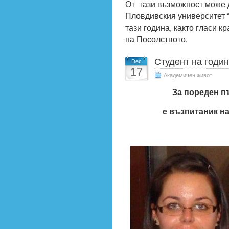
От тази възможност може 
Пловдивския университет 
тази година, както гласи к
на Посолството.
Студент на годин
Dec
17
Академичен живот
За пореден п
е възпитаник н