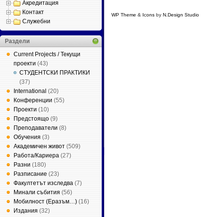
Акредитация
Контакт
WP Theme
&
Icons
by
N.Design Studio
, colum
Служебни
Раздели
Current Projects / Текущи
проекти
(43)
СТУДЕНТСКИ ПРАКТИКИ
(37)
International
(20)
Конференции
(55)
Проекти
(10)
Предстоящо
(9)
Преподаватели
(8)
Обучения
(3)
Академичен живот
(509)
Работа/Кариера
(27)
Разни
(180)
Разписание
(23)
Факултетът изследва
(7)
Минали събития
(56)
Мобилност (Еразъм…)
(16)
Издания
(32)