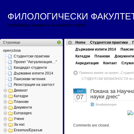
ФИЛОЛОГИЧЕСКИ ФАКУЛТЕТ ::
Информации, документи, формуляри, новини
Страници
Home
Студентски практики
Държавни изпити 2014
Паисие
open
|
close
Студентски практики
Катедри
Планове
Документи
Проект “Актуализация…”
Акредитация
Контакт
Служе
Кандидат-студенти
Приемно време за проект „Студентск
Държавни изпити 2014
Паисиеви четения
СТУДЕНТСКИ МОБИЛНОСТИ по про
Регистрация на заетост
Деканат
Покана за Научн
Oct
07
науки днес”
Катедри
Планове
Конференции
Документи
Europages
Учене
За нас
Comments are closed.
Erasmus/Еразъм