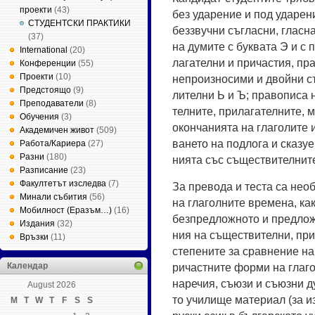
проекти
(43)
без уда­ре­ние и под уда­ре­н
СТУДЕНТСКИ ПРАКТИКИ
без­звуч­ни съг­лас­ни, глас­н
(37)
на ду­ми­те с бук­ва­та Э и с
International
(20)
ла­га­тел­ни и при­час­тия, пр
Конференции
(55)
Проекти
(10)
неп­ро­из­но­си­ми и двой­ни с
Предстоящо
(9)
ли­тел­ни Ь и Ъ; пра­во­пи­са 
Преподаватели
(8)
тел­ни­те, при­ла­га­тел­ни­те, 
Обучения
(3)
окон­ча­ни­я­та на гла­го­ли­те 
Академичен живот
(509)
ва­не­то на под­ло­га и ска­зу­е
Работа/Кариера
(27)
Разни
(180)
ни­я­та със съ­ще­ст­ви­тел­ни­
Разписание
(23)
Факултетът изследва
(7)
За пре­во­да и тес­та са не­об
Минали събития
(56)
на гла­гол­ни­те вре­ме­на, как­
Мобилност (Еразъм…)
(16)
безп­ред­лож­но­то и пред­лож
Издания
(32)
ния на съ­ще­ст­ви­тел­ни, при­
Връзки
(11)
сте­пе­ни­те за срав­не­ние на 
Календар
ри­ча­ст­ни­те фор­ми на гла­го
на­ре­чия, съ­ю­зи и съ­юз­ни 
August 2026
то учи­ли­ще ма­те­ри­ал (за 
M
T
W
T
F
S
S