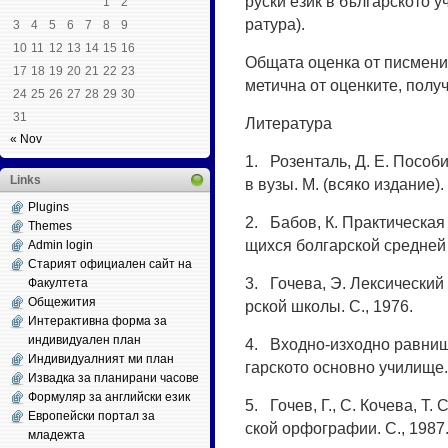
рус­ки език в бъл­га­рс­ко­то уч
1
2
ра­ту­ра).
3
4
5
6
7
8
9
10
11
12
13
14
15
16
Об­ща­та оцен­ка от пис­ме­ни
17
18
19
20
21
22
23
ме­тич­на от оцен­ки­те, по­лу­
24
25
26
27
28
29
30
31
Ли­те­ра­ту­ра
« Nov
1. Ро­зен­таль, Д. Е. По­со­б
Links
в ву­зы. М. (вся­ко из­да­ние).
Plugins
2. Ба­бов, К. Прак­ти­чес­кая
Themes
щих­ся бол­гар­с­кой сред­ней
Admin login
Старият официален сайт на
3. Го­че­ва, Э. Лек­си­чес­ки
Факултета
Общежития
рс­кой шко­лы. С., 1976.
Интерактивна форма за
индивидуален план
4. Вход­но-из­ход­но рав­ни
Индивидуалният ми план
га­рс­ко­то ос­нов­но учи­ли­ще
Извадка за планирани часове
Формуляр за английски език
5. Го­чев, Г., С. Ко­че­ва, Т.
Европейски портал за
ской ор­фог­ра­фии. С., 1987
младежта