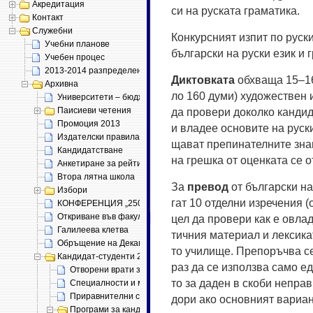
Акредитация
си на рус­ка­та гра­ма­ти­ка.
Контакт
Служебни
Конкурсният изпит по руски
Учебни планове
български на руски език и 
Учебен процес
2013-2014 разпределение
Дик­тов­ка­та
обх­ва­ща 15–16 
Архивна
ло 160 ду­ми) ху­до­же­ст­вен
Университети – бюджет 2011
Паисиеви четения
да про­ве­ри до­кол­ко кан­ди
Промоция 2013
и вла­дее ос­но­ви­те на рус­к
Издателски правила (проект)
ща­ват пре­пи­на­тел­ни­те зна
Кандидатстване
на греш­ка от оцен­ка­та се о
Анкетиране за рейтинг
Втора лятна школа
За
пре­вод
от бъл­га­рс­ки н
Избори
гат 10 от­дел­ни из­ре­че­ния
КОНФЕРЕНЦИЯ „250 ГОДИНИ „ИСТОРИЯ СЛАВЯНОБЪЛГАРСК
Откриване във факултета
цел да про­ве­ри как е ов­ла­д
Галилеева клетва
тич­ния ма­те­ри­ал и лек­си­ка
Обръщение на Декана
то учи­ли­ще. Пре­поръч­ва се
Кандидат-студенти 2013
раз да се из­по­лз­ва са­мо ед
Отворени врати за бъдещи студенти
то за да­ден в ско­би неп­ра­в
Специалности и места
Приравнителни скали
до­ри ако ос­нов­ни­ят ва­ри­а
Програми за кандидатстудентски изпити