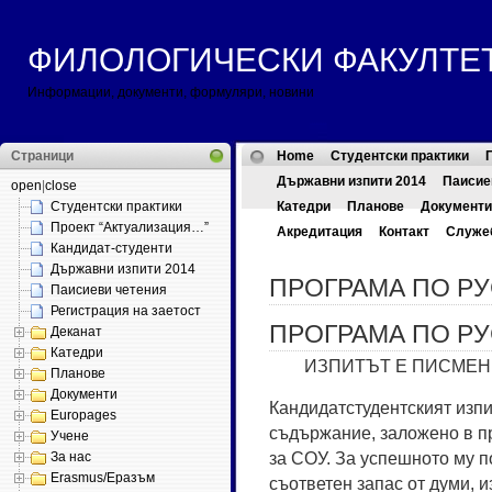
ФИЛОЛОГИЧЕСКИ ФАКУЛТЕТ ::
Информации, документи, формуляри, новини
Страници
Home
Студентски практики
Държавни изпити 2014
Паисие
open
|
close
Студентски практики
Катедри
Планове
Документи
Проект “Актуализация…”
Акредитация
Контакт
Служе
Кандидат-студенти
Държавни изпити 2014
ПРОГРАМА ПО РУ
Паисиеви четения
Регистрация на заетост
ПРОГРАМА ПО РУ
Деканат
Катедри
ИЗПИТЪТ Е ПИСМЕН
Планове
Документи
Кан­ди­да­тс­ту­де­н­тски­ят из
Europages
съдър­жа­ние, за­ло­же­но в пр
Учене
за СОУ. За ус­пеш­но­то му по
За нас
Erasmus/Еразъм
съ­от­ве­тен за­пас от ду­ми, 