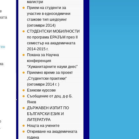
магистри
Прием на студенти за
е
участие в едноседмични
ната
стажове тип шедоуинг
(октомври 2014)
СТУДЕНТСКИ МОБИЛНОСТИ
по програма ЕРАЗЪМ през II
семестър на академичната
тен
2014-2015 г.
Покана за Научна
конференция
ма
“Хуманитарните науки днес”
Приемно време за проект
„Студентски практики“
(октомври 2014 г. )
Езикови курсове
Съобщение от доц. д-р Б.
Янев
ДЪРЖАВЕН ИЗПИТ ПО
БЪЛГАРСКИ ЕЗИК И
ЛИТЕРАТУРА
о
Нощта на учените
.
Откриване на академичната
година