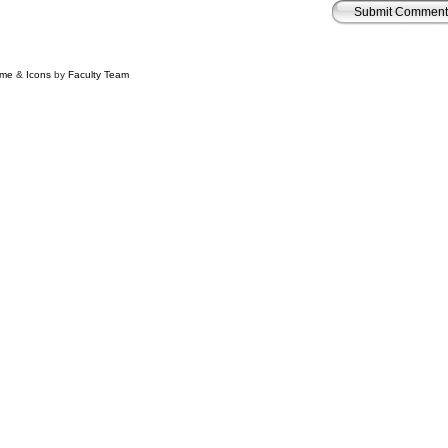
me
&
Icons
by
Faculty Team
, supported by
Web Hosting