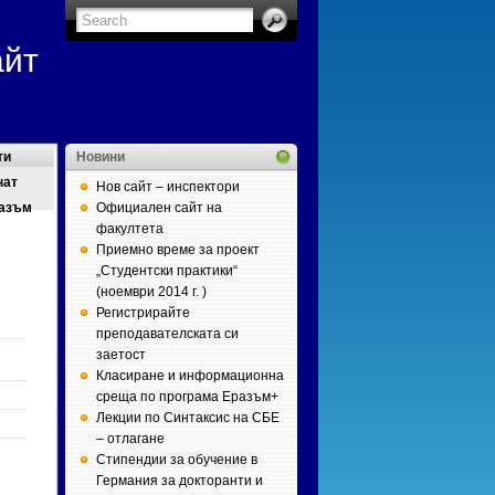
айт
ти
Новини
нат
Нов сайт – инспектори
азъм
Официален сайт на
факултета
Приемно време за проект
„Студентски практики“
(ноември 2014 г. )
Регистрирайте
преподавателската си
заетост
Класиране и информационна
среща по програма Еразъм+
Лекции по Синтаксис на СБЕ
– отлагане
Стипендии за обучение в
Германия за докторанти и