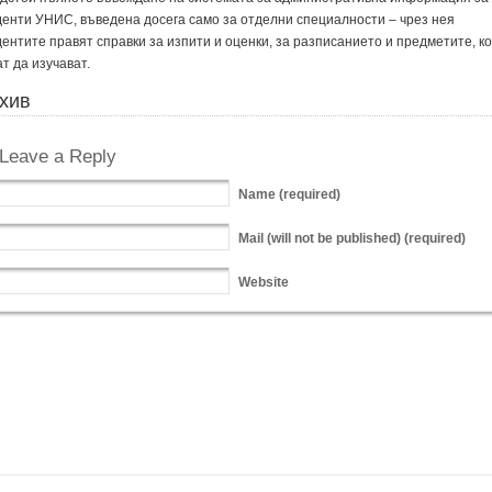
денти УНИС, въведена досега само за отделни специалности – чрез нея
дентите правят справки за изпити и оценки, за разписанието и предметите, к
т да изучават.
хив
Leave a Reply
Name
(required)
Mail
(will not be published) (required)
Website