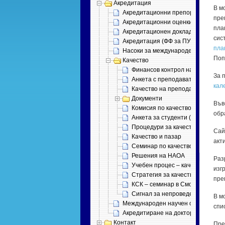
Акредитация
В м
Акредитационни препоръки
пре
Акредитационни оценки
пла
Акредитационен доклад с приложен
сис
Акредитация (ФФ за ПУ)
пла
Насоки за международен одит
Поп
Качество
Финансов контрол на качествот
За 
Анкета с преподаватели (форма
кал
Качество на преподаване (докла
Документи
Във
Комисия по качеството
обр
Анкета за студенти (онлайн)
Процедури за качество
Сай
Качество и пазар
акт
Семинар по качеството
Решения на НАОА
Раз
Учебен процес – качество, прав
изг
Стратегия за качеството
пре
КСК – семинар в Смолян
Сигнал за непроведени часове
В м
Международен научен одит
спи
Акредитиране на докторски програ
Контакт
Пре