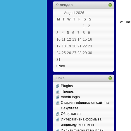
Календар
August 2026
M
T
W
T
F
S
S
WP The
1
2
3
4
5
6
7
8
9
10
11
12
13
14
15
16
17
18
19
20
21
22
23
24
25
26
27
28
29
30
31
« Nov
Links
Plugins
Themes
Admin login
Старият официален сайт на
Факултета
Общежития
Интерактивна форма за
индивидуален план
Индивидуалният ми план