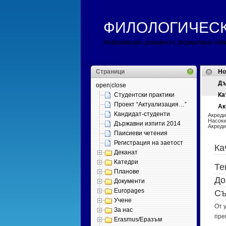
ФИЛОЛОГИЧЕСКИ 
Информации, документи, формуляри, нов
Страници
H
Дъ
open
|
close
Студентски практики
Ка
Проект “Актуализация…”
Ак
Кандидат-студенти
Акреди
Насоки
Държавни изпити 2014
Акреди
Паисиеви четения
Регистрация на заетост
Ка
Деканат
Катедри
Те
Планове
До
Документи
Europages
Съ
Учене
От 
За нас
пре
Erasmus/Еразъм