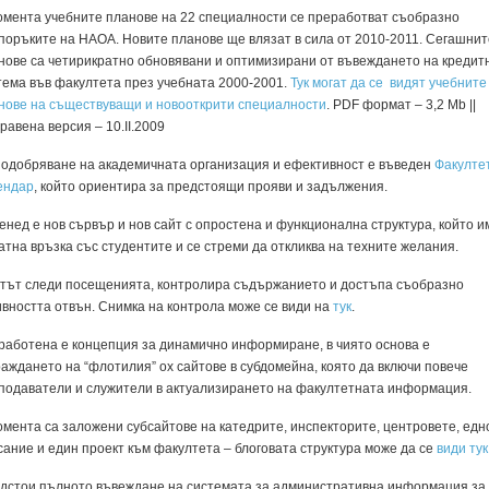
омента учебните планове на 22 специалности се преработват съобразно
поръките на НАОА. Новите планове ще влязат в сила от 2010-2011. Сегашнит
нове са четирикратно обновявани и оптимизирани от въвеждането на кредит
ия (2.1. Филология)
тема във факултета през учебната 2000-2001.
Тук могат да се видят учебните
нове на съществуващи и новооткрити специалности
. PDF формат – 3,2 Mb ||
равена версия – 10.ІІ.2009
о
подобряване на академичната организация и ефективност е въведен
Факулте
т)
ендар
, който ориентира за предстоящи прояви и задължения.
д на декана)
енед е нов сървър и нов сайт с опростена и функционална структура, който и
атна връзка със студентите и се стреми да откликва на техните желания.
тът следи посещенията, контролира съдържанието и достъпа съобразно
ивността отвън. Снимка на контрола може се види на
тук
.
работена е концепция за динамично информиране, в чиято основа е
ила, процедури
раждането на “флотилия” ох сайтове в субдомейна, която да включи повече
подаватели и служители в актуализирането на факултетната информация.
омента са заложени субсайтове на катедрите, инспекторите, центровете, едн
сание и един проект към факултета – блоговата структура може да се
види тук
ми
дстои пълното въвеждане на системата за административна информация за