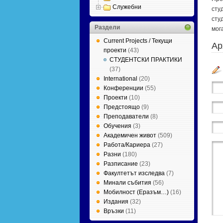
Служебни
сту
сту
Раздели
мога
Current Projects / Текущи
Ар
проекти
(43)
СТУДЕНТСКИ ПРАКТИКИ
(37)
International
(20)
Конференции
(55)
Проекти
(10)
Предстоящо
(9)
Преподаватели
(8)
Обучения
(3)
Академичен живот
(509)
Работа/Кариера
(27)
Разни
(180)
Разписание
(23)
Факултетът изследва
(7)
Минали събития
(56)
Мобилност (Еразъм…)
(16)
Издания
(32)
Връзки
(11)