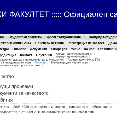
ФАКУЛТЕТ ::::: Официален с
ини
ome
Студентски практики
Проект “Актуализация…”
Кандидат-студен
ржавни изпити 2014
Паисиеви четения
Регистрация на заетост
Дека
тедри
Планове
Документи
Europages
Учене
За нас
Erasmus/Ер
Акредитационни препоръки
редитация
Контакт
Служебни
Акредитационни оценки
тационен доклад с приложения (2.1. Филология)
Акредитация (ФФ за ПУ)
 за международен одит
Качество
Международен научен одит
тиране на докторски програми
чество
кущи проблеми
кументи за качеството
бития
учебната 2008-2009 се провеждат интензивни курсове по английски език за
подаватели, а от 2009-2010 по английски език и по немски език.