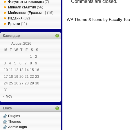
Comments are closed.
Факултетът изследва
(7)
Минали събития
(56)
Мобилност (Еразъм…)
(16)
Издания
(32)
WP Theme
&
Icons
by
Faculty Te
Връзки
(11)
Календар
August 2026
M
T
W
T
F
S
S
1
2
3
4
5
6
7
8
9
10
11
12
13
14
15
16
17
18
19
20
21
22
23
24
25
26
27
28
29
30
31
« Nov
Links
Plugins
Themes
Admin login