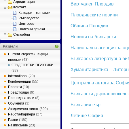
Акредитация
Виртуален Пловдив
Контакт
Катедри – контакти
Пловдивските новини
Ръководство
Центрове
Община Пловдив
Полезни връзки
Служебни
Новини на български
Раздели
Национална агенция за оц
Current Projects / Текущи
Българска литературна би
проекти
(43)
СТУДЕНТСКИ ПРАКТИКИ
Хуманитаристика – Литерн
(37)
International
(20)
Конференции
(55)
Централна автогара Софи
Проекти
(10)
Предстоящо
(9)
Български държавни желе
Преподаватели
(8)
Обучения
(3)
България еър
Академичен живот
(509)
Работа/Кариера
(27)
Летище София
Разни
(180)
Разписание
(23)