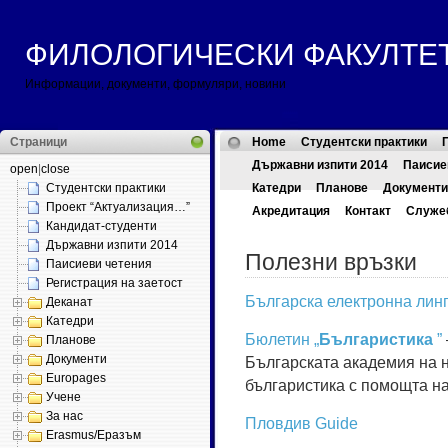
ФИЛОЛОГИЧЕСКИ ФАКУЛТЕТ ::
Информации, документи, формуляри, новини
Страници
Home
Студентски практики
Държавни изпити 2014
Паисие
open
|
close
Студентски практики
Катедри
Планове
Документи
Проект “Актуализация…”
Акредитация
Контакт
Служе
Кандидат-студенти
Държавни изпити 2014
Полезни връзки
Паисиеви четения
Регистрация на заетост
Българска електронна лин
Деканат
Катедри
Бюлетин „
Българистика
”
Планове
Документи
Българската академия на н
Europages
българистика с помощта н
Учене
За нас
Пловдив Guide
Erasmus/Еразъм