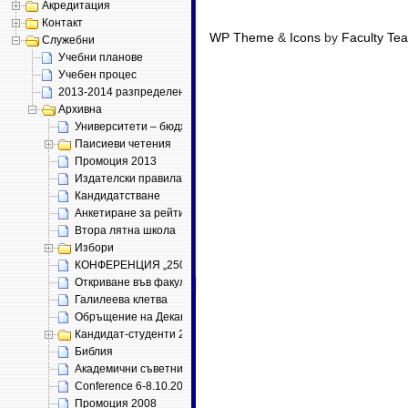
Акредитация
Контакт
WP Theme
&
Icons
by
Faculty Te
Служебни
Учебни планове
Учебен процес
2013-2014 разпределение
Архивна
Университети – бюджет 2011
Паисиеви четения
Промоция 2013
Издателски правила (проект)
Кандидатстване
Анкетиране за рейтинг
Втора лятна школа
Избори
КОНФЕРЕНЦИЯ „250 ГОДИНИ „ИСТОРИЯ СЛАВЯНОБЪЛГАРСК
Откриване във факултета
Галилеева клетва
Обръщение на Декана
Кандидат-студенти 2013
Библия
Академични съветници
Conference 6-8.10.2011
Промоция 2008