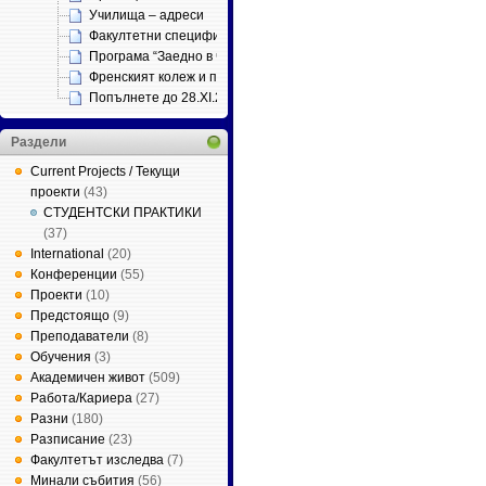
Училища – адреси
Факултетни специфични изисквания по ЗРАС
Програма “Заедно в час”
Френският колеж и проф. Петър Динеков
Попълнете до 28.ХІ.2012
Раздели
Current Projects / Текущи
проекти
(43)
СТУДЕНТСКИ ПРАКТИКИ
(37)
International
(20)
Конференции
(55)
Проекти
(10)
Предстоящо
(9)
Преподаватели
(8)
Обучения
(3)
Академичен живот
(509)
Работа/Кариера
(27)
Разни
(180)
Разписание
(23)
Факултетът изследва
(7)
Минали събития
(56)