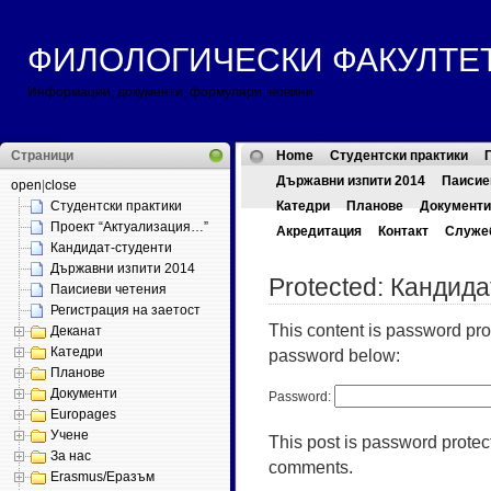
ФИЛОЛОГИЧЕСКИ ФАКУЛТЕТ ::
Информации, документи, формуляри, новини
Страници
Home
Студентски практики
Държавни изпити 2014
Паисие
open
|
close
Студентски практики
Катедри
Планове
Документи
Проект “Актуализация…”
Акредитация
Контакт
Служе
Кандидат-студенти
Държавни изпити 2014
Protected: Кандид
Паисиеви четения
Регистрация на заетост
This content is password prot
Деканат
Катедри
password below:
Планове
Документи
Password:
Europages
Учене
This post is password protec
За нас
comments.
Erasmus/Еразъм