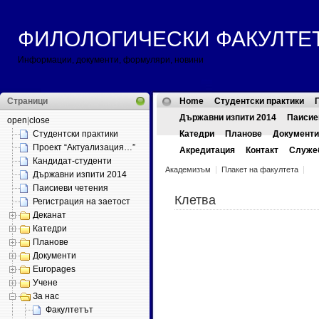
ФИЛОЛОГИЧЕСКИ ФАКУЛТЕТ ::
Информации, документи, формуляри, новини
Страници
Home
Студентски практики
Държавни изпити 2014
Паисие
open
|
close
Студентски практики
Катедри
Планове
Документи
Проект “Актуализация…”
Акредитация
Контакт
Служе
Кандидат-студенти
Академизъм
Плакет на факултета
Държавни изпити 2014
Паисиеви четения
Клетва
Регистрация на заетост
Деканат
Катедри
Планове
Документи
Europages
Учене
За нас
Факултетът