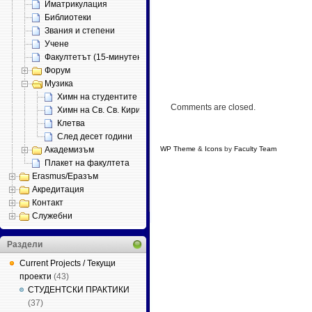
Иматрикулация
Библиотеки
Звания и степени
Учене
Факултетът (15-минутен филм)
Форум
Музика
Химн на студентите
Comments are closed.
Химн на Св. Св. Кирил и Методий
Клетва
След десет години
Академизъм
WP Theme
&
Icons
by
Faculty Team
, supporte
Плакет на факултета
Erasmus/Еразъм
Акредитация
Контакт
Служебни
Раздели
Current Projects / Текущи
проекти
(43)
СТУДЕНТСКИ ПРАКТИКИ
(37)