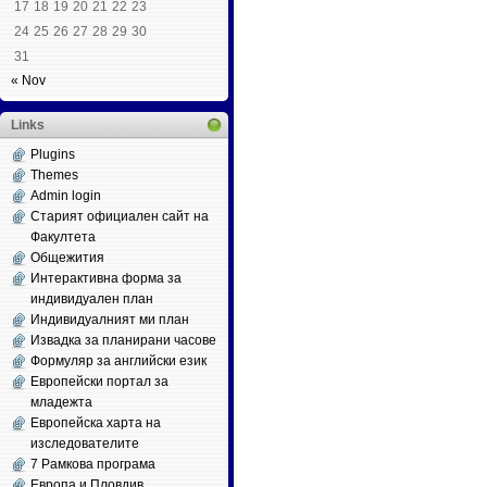
17
18
19
20
21
22
23
24
25
26
27
28
29
30
31
« Nov
Links
Plugins
Themes
Admin login
Старият официален сайт на
Факултета
Общежития
Интерактивна форма за
индивидуален план
Индивидуалният ми план
Извадка за планирани часове
Формуляр за английски език
Европейски портал за
младежта
Европейска харта на
изследователите
7 Рамкова програма
Европа и Пловдив