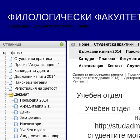
ФИЛОЛОГИЧЕСКИ ФАКУЛТЕТ ::
Информации, документи, формуляри, новини
Страници
Home
Студентски практики
Държавни изпити 2014
Паисие
open
|
close
Студентски практики
Катедри
Планове
Документи
Проект “Актуализация…”
Акредитация
Контакт
Служе
Кандидат-студенти
Сигнал за непроведени занятия
Промян
Държавни изпити 2014
Конкурси (изследвания 2013)
Докторант
Рейтинг
Паисиеви четения
Регистрация на заетост
Учебен отдел
Деканат
Промоция 2014
Акредитация 2.1.
Учебен отдел –
Декан
Н
Зам.-декани
Инспектори
http://studadm
Учебен отдел
студентите мог
Академичен календар