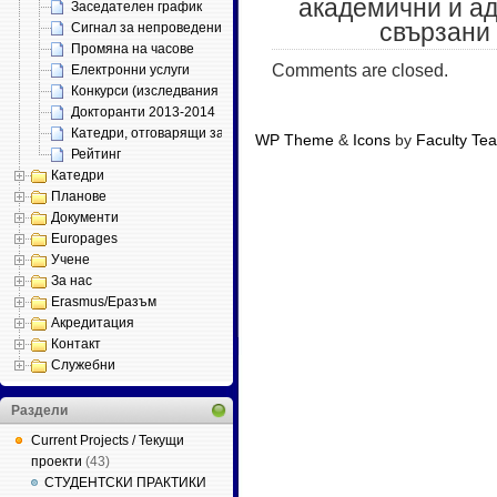
академични и а
Заседателен график
свързани 
Сигнал за непроведени занятия
Промяна на часове
Comments are closed.
Електронни услуги
Конкурси (изследвания 2013)
Докторанти 2013-2014
Катедри, отговарящи за специалности
WP Theme
&
Icons
by
Faculty Te
Рейтинг
Катедри
Планове
Документи
Europages
Учене
За нас
Erasmus/Еразъм
Акредитация
Контакт
Служебни
Раздели
Current Projects / Текущи
проекти
(43)
СТУДЕНТСКИ ПРАКТИКИ