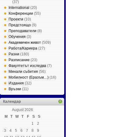
(37)
International
(20)
Конференции
(55)
Проекти
(10)
Предстоящо
(9)
Преподаватели
(8)
Обучения
(3)
Академичен живот
(509)
Работа/Кариера
(27)
Разни
(180)
Разписание
(23)
Факултетът изследва
(7)
Минали събития
(56)
Мобилност (Еразъм…)
(16)
Издания
(32)
Връзки
(11)
Календар
August 2026
M
T
W
T
F
S
S
1
2
3
4
5
6
7
8
9