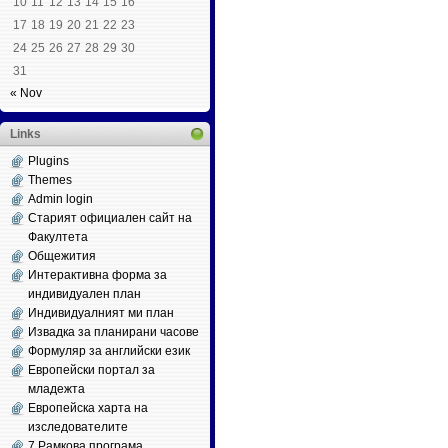
10
11
12
13
14
15
16
17
18
19
20
21
22
23
24
25
26
27
28
29
30
31
« Nov
Links
Plugins
Themes
Admin login
Старият официален сайт на
Факултета
Общежития
Интерактивна форма за
индивидуален план
Индивидуалният ми план
Извадка за планирани часове
Формуляр за английски език
Европейски портал за
младежта
Европейска харта на
изследователите
7 Рамкова програма