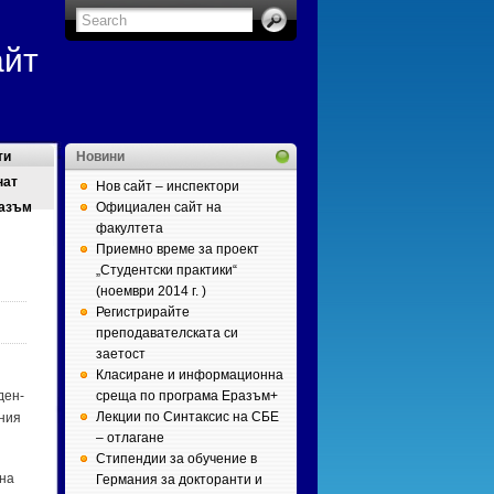
айт
ти
Новини
нат
Нов сайт – инспектори
азъм
Официален сайт на
факултета
Приемно време за проект
„Студентски практики“
(ноември 2014 г. )
Регистрирайте
преподавателската си
заетост
Класиране и информационна
­ден­
среща по програма Еразъм+
Лекции по Синтаксис на СБЕ
­ния
– отлагане
Стипендии за обучение в
 на
Германия за докторанти и