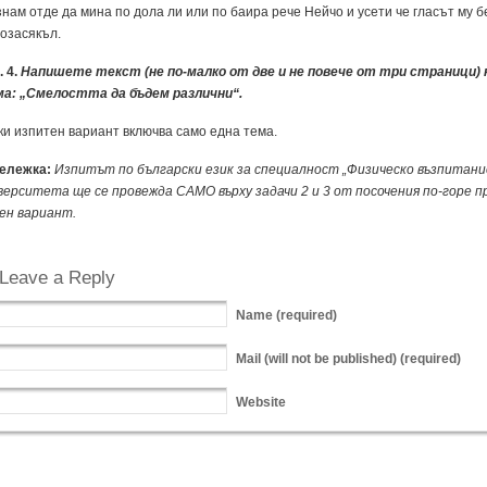
нам от­де да ми­на по до­ла ли или по ба­и­ра ре­че Ней­чо и усе­ти че гласът му б
о­за­сякъл.
. 4.
На­пи­ше­те текст (не по-мал­ко от две и не по­ве­че от три стра­ни­ци) 
а: „Сме­ло­ст­та да бъ­дем раз­лич­ни“.
ки из­пи­тен ва­ри­ант включ­ва са­мо ед­на те­ма.
е­леж­ка:
Из­питът по бъл­га­рс­ки език за спе­ци­ал­ност „Фи­зи­чес­ко въз­пи­та­ни
вер­си­те­та ще се про­веж­да СА­МО вър­ху за­да­чи 2 и 3 от по­со­че­ния по-го­ре п
ен ва­ри­ант.
Leave a Reply
Name
(required)
Mail
(will not be published) (required)
Website