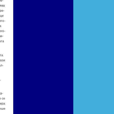
ов­
я­ва
сре­
­ци
вто­
а
е­го­
ли­
а­та
­та
а­зи
ал­
,
ка­
о се
и­ра
е­ше