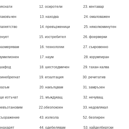
КИ ЕЗИК
 тряс­на­ти 12. оси­ро­те­ли 23. кен­та­вар
 ЛИ­ТЕ­РА­ТУ­РА
ЗИК
 опа­ковъ­чен 13. на­ход­ка 24. ома­ло­ва­жен
 ЕЗИК
ЕЗИК
пла­ги­я­т­ство 14. превър­же­ни­ци 25. ня­кол­ко­ми­ну­тен
КИ ЕЗИК
Ц­КИ ЕЗИК
 ме­ну­ет 15. изстре­би­тел 26. фо­ер­вер­ки
И ЕЗИК
ураз­ме­ря­вам 16. тех­но­ло­гии 27. сък­ро­вен­но
 литература (държавен зрелостен изпит)
и литература (комбинирани)
 дву­ми­ли­о­нен 17. на­ум 28. ко­рум­пи­ран
 еша­фод 18. шест­сед­ми­чен 29. та­хан-хал­ва
при­неб­рег­нат 19. ег­зал­та­ция 30. ре­чи­та­тив
 спазъм 20. накъ­лцвам 31. замръ­зен
ания по ЗРАС
. ще изтъ­чат 21. мъж­ду­кащ 32. не­чу­ващ
 Динеков
 невъз­та­но­вим 22.обез­по­ко­ен 33. не­дов­ля­кал
. съ­о­ра­же­ние 43. из­лез­ла 52. без­пи­рен
 зна­ха­рят 44. оде­бе­ля­вам 53. хай­дел­бе­р­гски