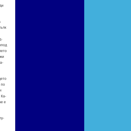
­ди
а
вълк
д­
з­под
ле­то
­жи
а­
де­то
и по
и
. Ка­
че е
лу­