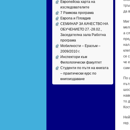
Европейска харта на
тръг
изследователите
да в
7 Рамкова програма
Европа и Пловдив
Миг 
СЕМИНАР ЗА КАЧЕСТВО НА
мел­
ОБУЧЕНИЕТО 27.-28.02.,
а сл
Заседателна зала Работна
пред
програма
нал.
Мобилности – Еразъм –
кле­
2009/2010 г.
се с
Инспектори към
че е
Филологически факултет
Студенти по пътя на книгата
сам-
– практически курс по
По ш
книгоиздаване
пъ­т
шо­с
на­в
то д
Кос­
Ней­
гер.