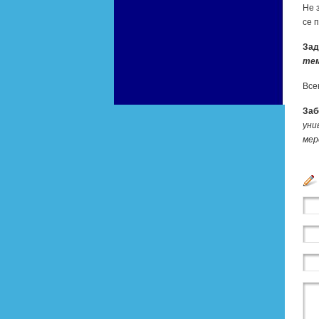
Не з
се п
Зад
те­м
Все­
За­б
уни­
ме­р