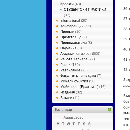
проекти
(43)
36
СТУДЕНТСКИ ПРАКТИКИ
(37)
37
International
(20)
Конференции
(55)
38.
Проекти
(10)
Предстоящо
(9)
39.
Преподаватели
(8)
Обучения
(3)
40.
Академичен живот
(509)
Работа/Кариера
(27)
41
Разни
(180)
42
Разписание
(23)
Факултетът изследва
(7)
Зад
Минали събития
(56)
пис­
Мобилност (Еразъм…)
(16)
Издания
(32)
Във 
Връзки
(11)
бов­
оби­
Календар
към 
August 2026
тен 
M
T
W
T
F
S
S
ка­т