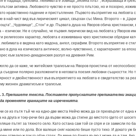
Тя е па­да­ща, гре­хов­на. Лю­би­ма­та е зо­вя­ща „зной­на плът“, ис­ку­ша­ва­ща и гре­х
плътски ак­тив­на. Лю­бов­но­то чувство е не прос­то плътско, но и по­зор­но, из­жи­в
а­то нрав­ствен­но па­де­ние и пристъп­ле­ние. Пър­во­то въспри­я­тие на лю­бов­та 
е в най-чист вид във ли­ри­чес­ки­ят ци­кал, свър­зан със Ми­на. Вто­ро­то – в „Ца­ри
ощ­та“, „Чу­до­ви­ще“, „Стон“ и др. Пър­ва­та ду­ша на Яво­ров оби­ча хрис­ти­а­нс­ки, 
а – ези­чес­ки. Не е слу­чай­но, че пър­вия ли­ри­чес­ки вид на лю­бов­та у Яво­ров им
ти ре­ли­ге­о­зен ха­рак­тер, лю­бов­та е из­жи­вя­ва­на чрез хрис­ти­я­нс­ки об­ряд­ни ка­т
 лю­би­ма­та е ви­дя­на ка­то ма­до­на, ан­гел, се­ра­фим. Вто­ро­то възпри­я­тие е сти­
а­но в ду­ха на ези­чес­ка­та ан­тич­нос, вол­но-чувствен­но, с ха­рак­тер­ни­ят за епо­х
е­рес към за­лез­но-де­ка­де­нс­кия раз­гул на древ­ния Рим.
ог­ло да се ка­же, че жи­тейс­кия тра­гизъм на Яво­ров про­ис­ти­ча от нес­по­соб­нос
а съ­е­де­ни по­ляр­но раз­ло­же­ни­те в не­го­ва­та по­е­зия лю­бов­ни същ­но­ст­ти. Но т
яр­ност и двой­н­ствен­ност във възпри­я­ти­е­то на лю­бов­та е сви­де­те­л­ство за ре­
му жиз­нен дра­ма­тизъм и тра­гизъм.
. 3.
Пре­пи­ше­те текс­та. Пос­та­ве­те про­пус­на­ти­те пре­пи­на­тел­ни зна­ци
да про­ме­ня­те гра­ни­ци­те на из­ре­че­ни­я­та
.
чи се из пъ­тя тъй че на ед­но-две мес­та Ней­чо мо­жа да се прехвър­ли от ед­на 
а на дру­га и то­ку-ре­чи без да вър­ви мо­жа да стиг­не до мяс­то­то где­то от шо­се­т
е­ля­ше пъ­тят за тях­но­то се­ло. Ка­то ос­та­на сам той се спря и се за­мис­ли по ба­
а ми­не или по до­ла. Все ва­ле­ше сняг на­о­ко­ло бе­ше пус­то ти­хо. И до­ка­то уж б
ко­ен от­веднъж пак го об­зе страх. Да ми­не по ба­и­ра вълкът мо­же да е там. Ако