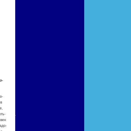
о­
ю­
ов
е,
плъ­
твен
а­до­