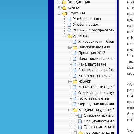
Акредитация
от­д
Контакт
от к
Служебни
пра­
Учебни планове
пус­
Учебен процес
на г
2013-2014 разпределение
при 
Архивна
н. И
Университети – бюджет 2011
греш
Паисиеви четения
пус­
Промоция 2013
Четв
Издателски правила (проект)
те­м
Кандидатстване
ма­т
Анкетиране за рейтинг
ско­
Втора лятна школа
Избори
За­д
КОНФЕРЕНЦИЯ „250 ГОДИНИ 
ра­н
Откриване във факултета
БАН,
Галилеева клетва
прог
Обръщение на Декана
из­п
Кандидат-студенти 2013
бъл­
Отворени врати за бъдещи с
ка­т
Специалности и места
Приравнителни скали
Зад.
Програми за кандидатстуден