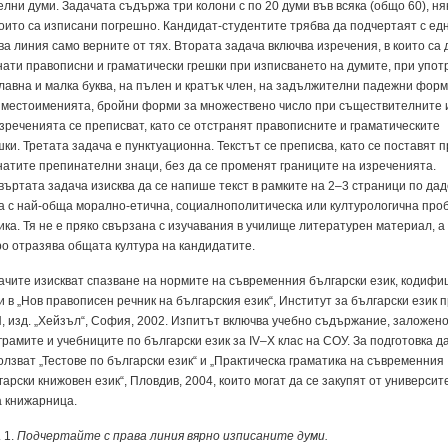
ел­ни ду­ми. За­да­ча­та съдър­жа три ко­ло­ни с по 20 ду­ми във вся­ка (об­що 60), ня
о­и­то са из­пи­са­ни пог­реш­но. Кан­ди­дат-сту­ден­ти­те тряб­ва да под­чер­та­ят с ед­
ва ли­ния са­мо вер­ни­те от тях. Вто­ра­та за­да­ча включ­ва из­ре­че­ния, в ко­и­то са 
на­ти пра­во­пис­ни и гра­ма­ти­чес­ки греш­ки при из­пис­ва­не­то на ду­ми­те, при упот­
лав­на и мал­ка бук­ва, на пъ­лен и кратък член, на задъл­жи­тел­ни па­деж­ни фор­
мес­то­и­ме­ни­я­та, брой­ни фор­ми за мно­же­ст­ве­но чис­ло при съ­ще­ст­ви­тел­ни­те и
з­ре­че­ни­я­та се пре­пис­ват, ка­то се отстра­нят пра­во­пис­ни­те и гра­ма­ти­чес­ки­те
­ки. Тре­та­та за­да­ча е пунк­ту­а­ци­он­на. Текстът се пре­пис­ва, ка­то се пос­та­вят 
на­ти­те пре­пи­на­тел­ни зна­ци, без да се про­ме­нят гра­ни­ци­те на из­ре­че­ни­я­та.
ър­та­та за­да­ча изиск­ва да се на­пи­ше текст в рам­ки­те на 2–3 стра­ни­ци по да­д
а с най-об­ща мо­рал­но-етич­на, со­ци­ал­но­по­ли­ти­чес­ка или кул­ту­ро­ло­гич­на проб
и­ка. Тя не е пря­ко свър­за­на с изу­ча­ва­ния в учи­ли­ще ли­те­ра­ту­рен ма­те­ри­ал, а
ро от­ра­зя­ва об­ща­та кул­ту­ра на кан­ди­да­ти­те.
а­чи­те изиск­ват спаз­ва­не на нор­ми­те на съв­ре­мен­ния бъл­га­рс­ки език, ко­ди­фи­
„ИСТОРИЯ СЛАВЯНОБЪЛГАРСКА“
и в „Нов пра­во­пи­сен реч­ник на бъл­га­рс­кия език“, Инс­ти­тут за бъл­га­рс­ки език 
 изд. „Хейзъл“, София, 2002. Из­питът включ­ва учеб­но съдър­жа­ние, за­ло­же­но
­ра­ми­те и учеб­ни­ци­те по бъл­га­рс­ки език за IV–X клас на СОУ. За под­го­тов­ка д
о­лз­ват „Тес­то­ве по бъл­га­рс­ки език“ и „Прак­ти­чес­ка гра­ма­ти­ка на съв­ре­мен­ния
га­рс­ки кни­жо­вен език“, Плов­див, 2004, ко­и­то мо­гат да се за­ку­пят от уни­вер­си­те
туденти
а кни­жар­ни­ца.
 1.
Под­чер­тай­те с пра­ва ли­ния вяр­но из­пи­са­ни­те ду­ми.
тски изпити