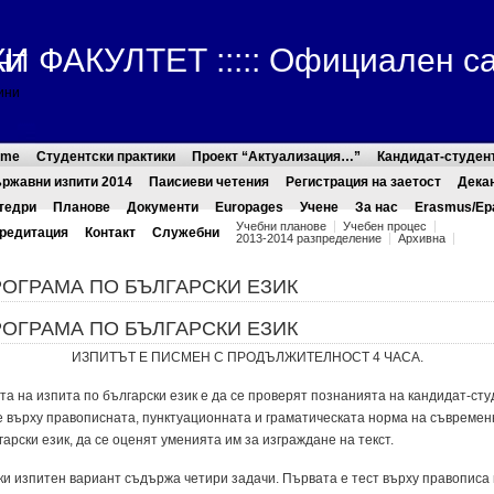
ФАКУЛТЕТ ::::: Официален с
нт
ини
ome
Студентски практики
Проект “Актуализация…”
Кандидат-студен
ржавни изпити 2014
Паисиеви четения
Регистрация на заетост
Дека
тедри
Планове
Документи
Europages
Учене
За нас
Erasmus/Ер
Учебни планове
Учебен процес
редитация
Контакт
Служебни
2013-2014 разпределение
Архивна
ОГРАМА ПО БЪЛ­ГА­РС­КИ ЕЗИК
ОГРАМА ПО БЪЛ­ГА­РС­КИ ЕЗИК
ИЗПИТЪТ Е ПИСМЕН С ПРОДЪЛЖИТЕЛНОСТ 4 ЧАСА.
та на из­пи­та по бъл­га­рс­ки език е да се про­ве­рят поз­на­ни­я­та на кан­ди­дат-сту
е вър­ху пра­во­пис­на­та, пунк­ту­а­ци­он­на­та и гра­ма­ти­чес­ка­та нор­ма на съв­ре­мен
га­рс­ки език, да се оце­нят уме­ни­я­та им за из­граж­да­не на текст.
ки из­пи­тен ва­ри­ант съдър­жа че­ти­ри за­да­чи. Пър­ва­та е тест вър­ху пра­во­пи­са