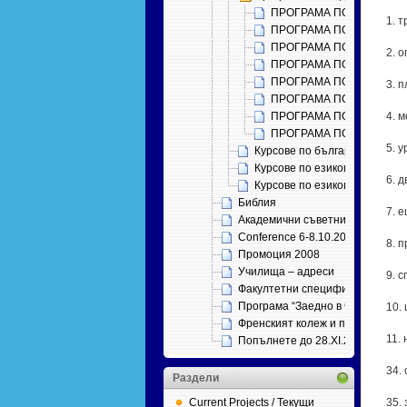
ПРОГРАМА ПО БЪЛ­ГА­РС­
1.
ПРОГРАМА ПО БЪЛ­ГА­РС­КА
ПРОГРАМА ПО РУС­КИ Е
2.
ПРОГРАМА ПО ФРЕНС­КИ
ПРОГ­РА­МА ПО НЕМС­КИ 
3. 
ПРОГРАМА ПО АНГ­ЛИЙС­
ПРОГРАМА ПО НО­ВОГРЪ
4.
ПРОГРАМА ПО ИСПАНСК
5. 
Курсове по български език и
Курсове по езикова култура 
6.
Курсове по езикова култура
Библия
7.
Академични съветници
Conference 6-8.10.2011
8. 
Промоция 2008
Училища – адреси
9.
Факултетни специфични изискв
Програма “Заедно в час”
10
Френският колеж и проф. Петър
11.
Попълнете до 28.ХІ.2012
34
Раздели
Current Projects / Текущи
35.