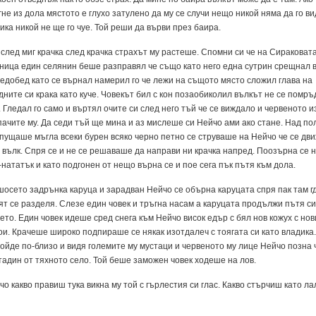
­не из до­ла мяс­то­то е глу­хо за­ту­ле­но да му се слу­чи не­що ни­кой ня­ма да го ви
и­ка ни­кой не ще го чуе. Той ре­ши да вър­ви през ба­и­ра.
след миг крач­ка след крач­ка страхът му рас­те­ше. Спом­ни си че на Си­ра­ко­ва­т
ни­ца един се­ля­нин бе­ше разп­ра­вял че съ­що ка­то не­го ед­на сут­рин срещ­нал 
е­до­бед ка­то се вър­нал на­ме­рил го че ле­жи на съ­що­то мяс­то сло­жил гла­ва на
­ни­те си кра­ка ка­то ку­че. Чо­векът бил с кон позаоби­ко­лил вълкът не се помръ
 Гле­дал го са­мо и вър­тял очи­те си след не­го тъй че се виж­да­ло и чер­ве­но­то и
па­чи­те му. Да се­ди тъй ще мина и аз мис­ле­ше си Ней­чо ами ако ста­не. Над по­
пу­ща­ше мъгла всеки бу­рен вся­ко чер­но пет­но се стру­ва­ше на Ней­чо че се дви
 вълк. Спря се и не се ре­ша­ва­ше да нап­ра­ви ни крач­ка нап­ред. По­озър­на се н
на­татък и ка­то под­го­нен от не­що вър­на се и пое се­га пък пъ­тя към до­ла.
о­се­то задрън­ка ка­ру­ца и за­рад­ван Ней­чо се обър­на ка­ру­ца­та спря пак там г
ят се раз­де­ля. Сле­зе един чо­век и тръг­на на­сам а ка­ру­ца­та продъл­жи пъ­тя с
е­то. Един чо­век иде­ше сред сне­га към Ней­чо ви­сок едър с бял нов ко­жух с но­в
ои. Кра­че­ше ши­ро­ко под­пи­ра­ше се ня­как изот­да­леч с то­я­га­та си ка­то вла­ди­ка
ой­де по-бли­зо и ви­дя го­ле­ми­те му мус­та­ци и чер­ве­но­то му ли­це Ней­чо поз­на 
та­дин от тях­но­то се­ло. Той бе­ше за­мо­жен чо­век хо­де­ше на лов.
чо как­во пра­виш ту­ка вик­на му той с гър­лес­тия си глас. Как­во стър­чиш ка­то ла­