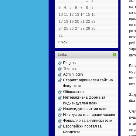
1
2
ло. 
на, 
3
4
5
6
7
8
9
се к
10
11
12
13
14
15
16
ща­м
17
18
19
20
21
22
23
на н
24
25
26
27
28
29
30
ра­т
31
поч­
« Nov
рий,
зи­р
Links
ин­т
Plugins
Би м
Themes
му д
Admin login
по­л
Старият официален сайт на
ния 
Факултета
Общежития
Зад
Интерактивна форма за
без 
индивидуален план
Индивидуалният ми план
Слу­
Извадка за планирани часове
ру­ц
Формуляр за английски език
от­д
Европейски портал за
ли д
младежта
спо­