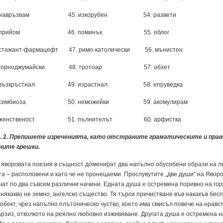
. навръз­вам 45. из­ко­ру­бен 54. раз­ве­ти
. прийом 46. по­минък 55. об­лог
 ста­жант-фар­ма­цефт 47. ри­мо-ка­то­ли­чес­ки 56. мъ­нис­тен
 гор­нод­жу­майс­ки 48. тро­то­ар 57. об­зет
 възкръ­стнал 49. из­ра­ст­нал 58. еп­ру­вед­ка
. сим­би­о­за 50. не­мо­жей­ки 59. ако­му­ли­рам
. женстве­ност 51. пъл­ни­телът 60. ар­фи­ст­ка
. 2.
Пре­пи­ше­те из­ре­че­ни­я­та, ка­то отстра­ни­те гра­ма­ти­чес­ки­те и пра­в
ни­те греш­ки.
яво­ро­ва­та по­е­зия в същ­ност до­ме­ни­рат два напъл­но обу­со­бе­ни об­ра­зи на л
та – рас­по­ло­ве­ни и ка­то че не про­не­ца­е­ми. Прос­лу­ву­ти­те „две ду­ши“ на Яво­р
чат по два съв­сем раз­лич­ни на­чи­ни. Ед­на­та ду­ша е ос­тре­ме­на по­рив­но на го­р
ня­как­во не зем­но, ан­ге­лс­ко съ­ще­ст­во. Тя тър­си при­чи­ст­ва­не във на­какъв бес
обект, чрез напъл­но плъ­то­ни­чес­ко чуст­во, ко­е­то има смисъл по­ве­че на нрав­с
ар­зиз, от­кол­ко­то на ре­ял­но лю­бов­но из­жи­вя­ва­не. Дру­га­та ду­ша е ост­ре­ме­на н