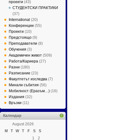
проекти
(43)
СТУДЕНТСКИ ПРАКТИКИ
(37)
International
(20)
Конференции
(55)
Проекти
(10)
Предстоящо
(9)
Преподаватели
(8)
Обучения
(3)
Академичен живот
(509)
Работа/Кариера
(27)
Разни
(180)
Разписание
(23)
Факултетът изследва
(7)
Минали събития
(56)
Мобилност (Еразъм…)
(16)
Издания
(32)
Връзки
(11)
Календар
August 2026
M
T
W
T
F
S
S
1
2