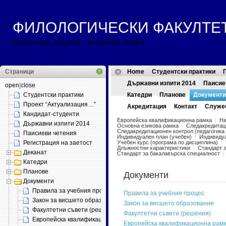
ФИЛОЛОГИЧЕСКИ ФАКУЛТЕТ ::
Информации, документи, формуляри, новини
Страници
Home
Студентски практики
Държавни изпити 2014
Паисие
open
|
close
Студентски практики
Катедри
Планове
Документи
Проект “Актуализация…”
Акредитация
Контакт
Служе
Кандидат-студенти
Европейска квалификационна рамка
На
Държавни изпити 2014
Основна езикова рамка
Следакредитац
Следакредитационен контрол (педагогика
Паисиеви четения
Индивидуален план (учебен)
Индивидуа
Регистрация на заетост
Учебен курс (програма по дисциплина)
Длъжностни характеристики
Стандарт 
Деканат
Стандарт за бакалавърска специалност
Катедри
Планове
Документи
Документи
Правила за учебния процес
Правила за учебния процес
Закон за висшето образование
Закон за висшето образование
Факултетни съвети (решения)
Факултетни съвети (решения)
Европейска квалификационна рамка
Европейска квалификационна рам