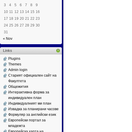
3
4
5
6
7
8
9
10
11
12
13
14
15
16
17
18
19
20
21
22
23
24
25
26
27
28
29
30
31
« Nov
Links
Plugins
Themes
Admin login
Старият официален сайт на
Факултета
Общежития
Интерактивна форма за
индивидуален план
Индивидуалният ми план
Извадка за планирани часове
Формуляр за английски език
Европейски портал за
младежта
Европейска харта на