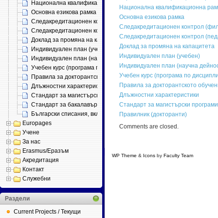
Национална квалификационна рамка
Национална квалификационна рам
Основна езикова рамка
Основна езикова рамка
Следакредитационен контрол (филология)
Следакредитационен контрол (фил
Следакредитационен контрол (педагогика на обучението по…)
Следакредитационен контрол (пед
Доклад за промяна на капацитета
Доклад за промяна на капацитета
Индивидуален план (учебен)
Индивидуален план (учебен)
Индивидуален план (научна дейност)
Индивидуален план (научна дейно
Учебен курс (програма по дисциплина)
Учебен курс (програма по дисципл
Правила за докторантското обучение
Правила за докторантското обуче
Длъжностни характеристики
Длъжностни характеристики
Стандарт за магистърски програми
Стандарт за бакалавърска специалност
Стандарт за магистърски програми
Български списания, включени в ERIH
Правилник (докторанти)
Europages
Comments are closed.
Учене
За нас
Erasmus/Еразъм
WP Theme
&
Icons
by
Faculty Team
, supporte
Акредитация
Контакт
Служебни
Раздели
Current Projects / Текущи