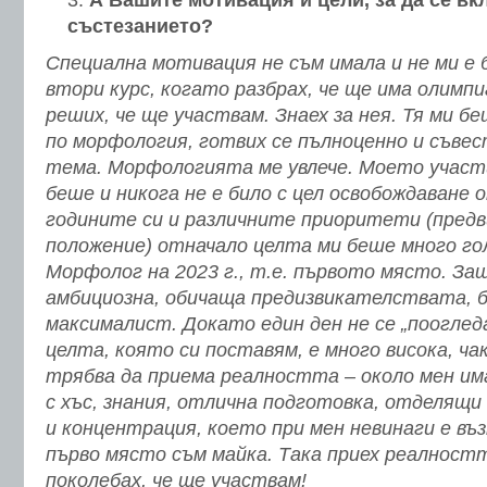
А Вашите мотивация и цели, за да се вк
състезанието?
Специална мотивация не съм имала и не ми е 
втори курс, когато разбрах, че ще има олимп
реших, че ще участвам. Знаех за нея. Тя ми б
по морфология, готвих се пълноценно и съве
тема. Морфологията ме увлече. Моето участ
беше и никога не е било с цел освобождаване 
годините си и различните приоритети (пред
положение) отначало целта ми беше много го
Морфолог на 2023 г., т.е. първото място. За
амбициозна, обичаща предизвикателствата, б
максималист. Докато един ден не се „поогледа
целта, която си поставям, е много висока, ча
трябва да приема реалността – около мен им
с хъс, знания, отлична подготовка, отделящ
и концентрация, което при мен невинаги е въ
първо място съм майка. Така приех реалностт
поколебах, че ще участвам!