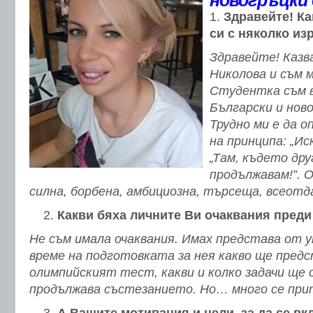
новогръцки 
Здравейте! Ка
си с няколко из
Здравейте! Казв
Николова и съм м
Студентка съм 
Български и новог
Трудно ми е да о
на принципа: „Иск
„Там, където дру
продължавам!”. 
силна, борбена, амбициозна, търсеща, всеотд
Какви бяха личните Ви очаквания пред
Не съм имала очаквания. Имах представа от 
време на подготовката за нея какво ще пред
олимпийският тест, какви и колко задачи ще 
продължава състезанието. Но… много се при