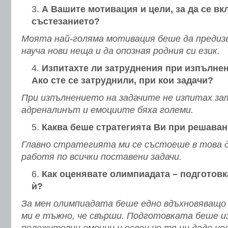
А Вашите мотивация и цели, за да се вк
състезанието?
Моята най-голяма мотивация беше да предизв
науча нови неща и да опозная родния си език.
Изпитахте ли затруднения при изпълнен
Ако сте се затруднили, при кои задачи?
При изпълнението на задачите не изпитах за
адреналинът и емоциите бяха големи.
Каква беше стратегията Ви при решаван
Главно стратегията ми се състоеше в това д
работя по всички поставени задачи.
Как оценявате олимпиадата – подготовк
ѝ?
За мен олимпиадата беше едно вдъхновяващо 
ми е тъжно, че свърши. Подготовката беше и