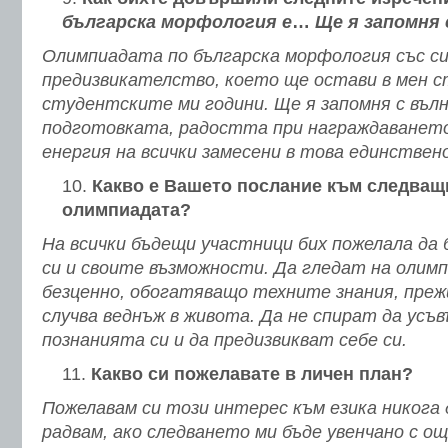
българска морфология е
…
Ще я запомня 
Олимпиадата по българска морфология със си
предизвикателство, което ще остави в мен с
студентските ми години. Ще я запомня с въл
подготовката, радостта при награждаванет
енергия на всички замесени в това единствено
Какво е Вашето послание към следващ
олимпиадата?
На всички бъдещи участници бих пожелала да 
си и своите възможности. Да гледат на олим
безценно, обогатяващо техните знания, преж
случва веднъж в живота. Да не спират да ус
познанията си и да предизвикват себе си.
Какво си пожелавате в личен план?
Пожелавам си този интерес към езика никога д
радвам, ако следването ми бъде увенчано с ощ