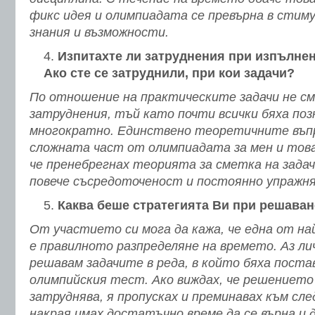
фикс идея и олимпиадата се превърна в стиму
знания и възможности.
Изпитахте ли затруднения при изпълнен
Ако сте се затруднили, при кои задачи?
По отношение на практическите задачи не см
затруднения, тъй като почти всички бяха по
многократно. Единствено теоретичните въпр
сложната част от олимпиадата за мен и това
че пренебрегнах теорията за сметка на задач
повече съсредоточеност и постоянно упражня
Каква беше стратегията Ви при решаван
От участието си мога да кажа, че една от н
е правилното разпределяне на времето. Аз ли
решавам задачите в реда, в който бяха поста
олимпийския тест. Ако виждах, че решението 
затруднява, я пропусках и преминавах към сл
накрая имах достатъчно време да се върна и 