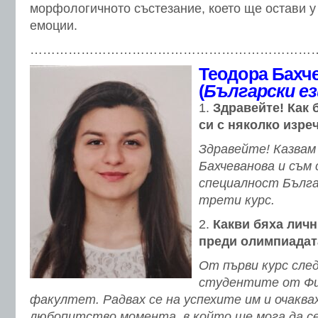
морфологичното състезание, което ще остави у
емоции.
…………………………………………………………
Теодора Бахч
(
Български ез
Здравейте!
Как 
си с няколко изре
Здравейте! Казвам
Бахчеванова и съм
специалност Бълга
трети курс.
Какви бяха личн
преди олимпиадат
От първи курс сле
студентите от Фи
факултет. Радвах се на успехите им и очаква
любопитство момента, в който ще мога да се