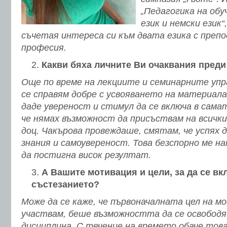
„Педагогика на обу
език и немски език“
съчетая интереса си към двата езика с преп
професия.
Какви бяха личните Ви очаквания пред
Още по време на лекциите и семинарните упра
се справям добре с усвояването на материал
даде увереност и стимул да се включа в сама
че нямах възможност да присъствам на всичк
доц. Чакърова провеждаше, смятам, че успях 
знания и самоувереност. Това безспорно ме на
да постигна висок резултат.
А Вашите мотивация и цели, за да се вк
състезанието?
Може да се каже, че първоначалната цел на м
участвам, беше възможността да се освободя
дисциплина. С течение на времето обаче тов