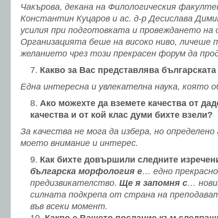
Чакърова, декана на Филологическия факултет
Константин Куцаров и ас. д-р Десислава Дим
усилия при подготовката и провеждането на
Организацията беше на високо ниво, личеше
желанието чрез този прекрасен форум да пр
Какво за Вас представлява българскат
Една интересна и увлекателна наука, която 
Ако можехте да вземете качества от даде
качества и от кой клас думи бихте взели?
За качества не мога да избера, но определено
моето внимание и интерес.
Как бихте довършили следните изречен
българска морфология е
… едно прекрасно
предизвикателство.
Ще я запомня с
… нови
силната подкрепа от страна на преподава
във всеки момент.