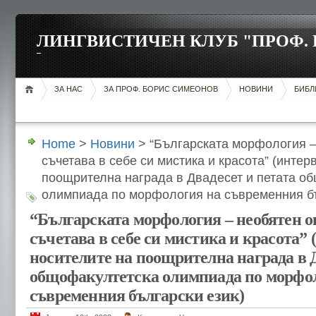
ЛИНГВИСТИЧЕН КЛУБ "ПРОФ.
ЗА НАС
ЗА ПРОФ. БОРИС СИМЕОНОВ
НОВИНИ
БИБЛ
Home
>
Новини
> “Българската морфология –
съчетава в себе си мистика и красота” (интер
поощрителна награда в Двадесет и петата о
олимпиада по морфология на съвременния бъ
“Българската морфология – необятен о
съчетава в себе си мистика и красота” 
носителите на поощрителна награда в Д
общофакултетска олимпиада по морфо
съвременния български език)