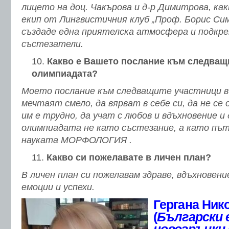
лицето на доц. Чакърова и д-р Димитрова, как
екип от Лингвистичния клуб „Проф. Борис Сим
създаде една приятелска атмосфера и подкреп
състезатели.
Какво е Вашето послание към следващ
олимпиадата?
Моето послание към следващите участници в
мечтаят смело, да вярват в себе си, да не се
им е трудно, да учат с любов и вдъхновение и
олимпиадата не като състезание, а като пъ
науката МОРФОЛОГИЯ .
Какво си пожелавате в личен план?
В личен план си пожелавам здраве, вдъхновен
емоции и успехи.
Гергана Ник
(
Български 