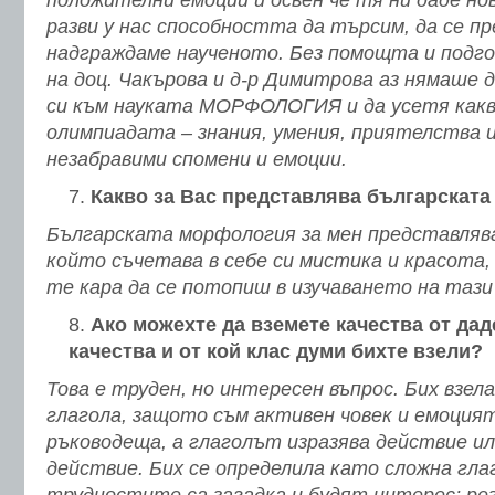
положителни емоции и освен че тя ни даде нов
разви у нас способността да търсим, да се пр
надграждаме наученото. Без помощта и подг
на доц. Чакърова и д-р Димитрова аз нямаше
си към науката МОРФОЛОГИЯ и да усетя какв
олимпиадата – знания, умения, приятелства 
незабравими спомени и емоции.
Какво за Вас представлява българскат
Българската морфология за мен представляв
който съчетава в себе си мистика и красота,
те кара да се потопиш в изучаването на тази 
Ако можехте да вземете качества от даде
качества и от кой клас думи бихте взели?
Това е труден, но интересен въпрос. Бих взел
глагола, защото съм активен човек и емоцият
ръководеща, а глаголът изразява действие и
действие. Бих се определила като сложна гл