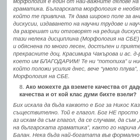
морфология е един от най-важните дялове на
граматика. Българската морфология е необят
който те привлича. Тя дава широко поле за ан
дискусии, издаването на научни трудове и нау
да разрешат или отговорят на редица дискуси
тази нелека дисциплина (Морфология на СБЕ)
и обяснена по много лесен, достъпен и прият
прекрасните доц. Красимира Чакърова и ас. д-
което им БЛАГОДАРИМ! Те ни “потопиха” и ние
който положи усилия днес, вече “умело плува”,
Морфология на СБЕ.
Ако можехте да вземете качества от даде
качества и от кой клас думи бихте взели?
Бих искала да бъда каквото е Бог за Никос Каз
съществително. Той е глагол. Бог НЕ просто Е.
аз искам да съм глагол, да се случвам, да съм
на българската граматика”, както го нарича 
Балан. Нека бъда най-богатата във формалн