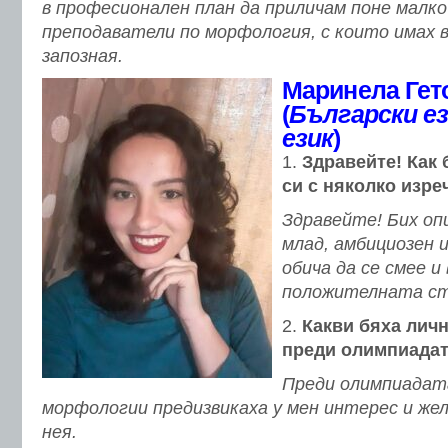
в професионален план да приличам поне малк
преподаватели по морфология, с които имах 
запозная.
Маринела Гет
(
Български ез
език
)
Здравейте!
Как 
си с няколко изре
Здравейте! Бих оп
млад, амбициозен 
обича да се смее и
положителната ст
Какви бяха лич
преди олимпиада
Преди олимпиадат
морфологии предизвикаха у мен интерес и жел
нея.