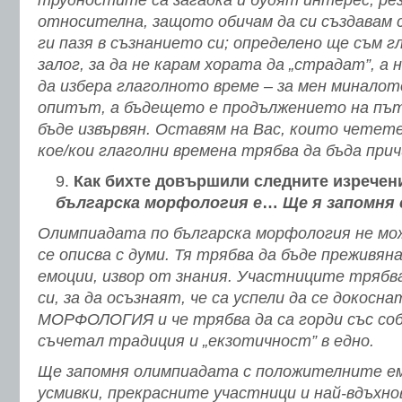
трудностите са загадка и будят интерес; ре
относителна, защото обичам да си създавам с
ги пазя в съзнанието си; определено ще съм г
залог, за да не карам хората да „страдат”, а
да избера глаголното време – за мен миналот
опитът, а бъдещето е продължението на път
бъде извървян. Оставям на Вас, които четете
кое/кои глаголни времена трябва да бъда при
Как бихте довършили следните изречен
българска морфология е
…
Ще я запомня 
Олимпиадата по българска морфология не мож
се описва с думи. Тя трябва да бъде преживяна
емоции, извор от знания. Участниците тряб
си, за да осъзнаят, че са успели да се докосн
МОРФОЛОГИЯ и че трябва да са горди със соб
съчетал традиция и „екзотичност” в едно.
Ще запомня олимпиадата с положителните ем
усмивки, прекрасните участници и най-вдъхн