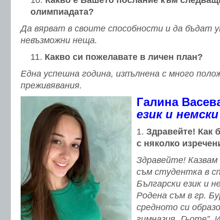
Какво е Вашето послание към следващ
олимпиадата?
Да вярват в своите способности и да бъдат 
невъзможни неща.
Какво си пожелавате в личен план?
Една успешна година, изпълнена с много поло
преживявания.
Галина Васев
език и немски
Здравейте! Как 
с няколко изречен
Здравейте! Казвам 
съм студентка в 
Български език и не
Родена съм в гр. Б
средното си образо
гимназия „Гьоте”.