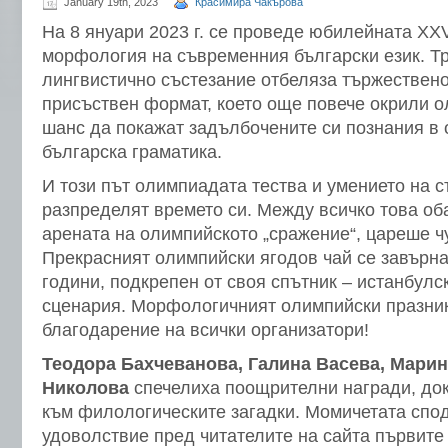
January 19th, 2023
Красимира Чакърова
На 8 януари 2023 г. се проведе юбилейната XX
морфология на съвременния български език. Т
лингвистично състезание отбеляза тържествен
присъствен формат, което още повече окрили 
шанс да покажат задълбочените си познания в 
българска граматика.
И този път олимпиадата тества и умението на с
разпределят времето си. Между всичко това оба
арената на олимпийското „сражение“, цареше ч
Прекрасният олимпийски ягодов чай се завърн
години, подкрепен от своя спътник – истанбулс
сценария. Морфологичният олимпийски празник
благодарение на всички организатори!
Теодора Бахчеванова, Галина Васева, Марин
Николова
спечелиха поощрителни награди, до
към филологическите загадки. Момичетата спо
удоволствие пред читателите на сайта първите