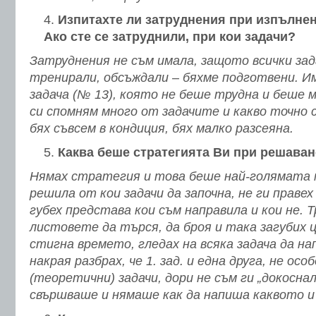
Изпитахте ли затруднения при изпълнен
Ако сте се затруднили, при кои задачи?
Затруднения не съм имала, защото всички зад
тренирали, обсъждали – бяхме подготвени. И
задача (№ 13), която не беше трудна и беше 
си спомням много от задачите и какво точно 
бях съвсем в кондиция, бях малко разсеяна.
Каква беше стратегията Ви при решаван
Нямах стратегия и това беше най-голямата м
решила от кои задачи да започна, не ги праве
губех представа кои съм направила и кои не.
листовете да търся, да броя и така загубих 
стигна времето, гледах на всяка задача да на
накрая разбрах, че 1. зад. и една друга, не ос
(теоретични) задачи, дори не съм ги „докосна
свършваше и нямаше как да напиша каквото и 