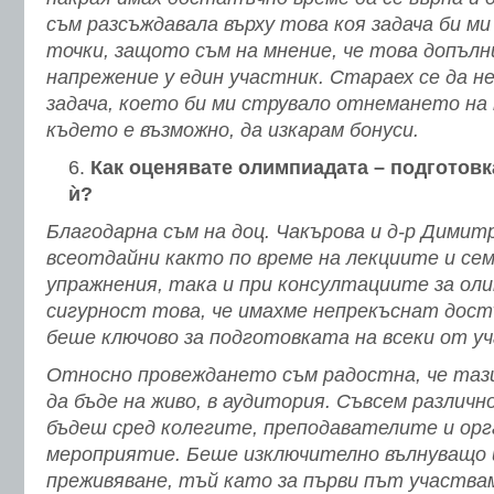
съм разсъждавала върху това коя задача би ми
точки, защото съм на мнение, че това допъл
напрежение у един участник. Стараех се да н
задача, което би
ми струвало отнемането на т
където е възможно, да изкарам бонуси.
Как оценявате олимпиадата – подготовк
ѝ?
Благодарна съм на доц. Чакърова и д-р Димитр
всеотдайни както по време на лекциите и се
упражнения, така и при консултациите за ол
сигурност това, че имахме непрекъснат дост
беше ключово за подготовката на всеки от 
Относно провеждането съм радостна, че тази
да бъде на живо, в аудитория. Съвсем различн
бъдеш сред колегите, преподавателите и ор
мероприятие. Беше изключително вълнуващо 
преживяване, тъй като за първи път участва