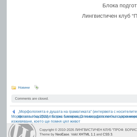
Блока подго
Лингвистичен клуб “
Новини
Comments are closed.
„Морфологията е душата на граматиката“ (интервюта с носителите 
Морфологът на 2022 г. Борис Бисеров: Олимпиадата по българска мор
петата общофакултетска олимпиада по морфология на съвременни
изживяване, което ще помня цял живот
Copyright © 2010-2026 ЛИНГВИСТИЧЕН КЛУБ "ПРОФ. БОР
Theme by
NeoEase
. Valid
XHTML 1.1
and
CSS 3
.