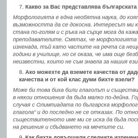
Какво за Вас представлява българскат
Морфологията е една необятна наука, до коят
възможността да се докосна. Интересът ми к
стана по-голям и с ръка на сърце мога да кажа
преподавателите. Смятах, че морфологията н
изненада, тъй като частите на речта са нещо
години в училище, но се оказа, че има още без
неизвестни, които не съм знаела за нашия ези
Ако можехте да вземете качества от даде
качества и от кой клас думи бихте взели?
Може би това биха били глаголът и съществи
в някои отношения да бъда малко по-дейна. Гор
случая с Олимпиадата по българска морфологи
глагола“ и до последно не се отказах. По отн
съществителното име ми се иска да бъда пос
на решения и сбъдването на мечтите си.
Как бихте довършили следните изречен