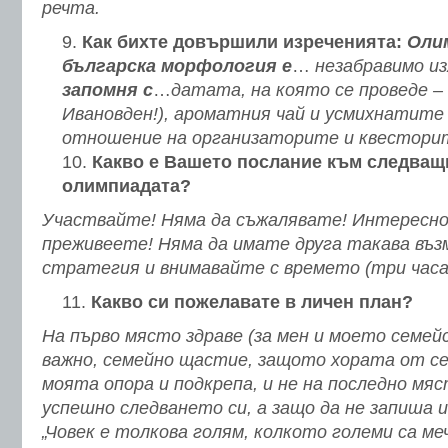
речта.
Как бихте довършили изреченията:
Олим
българска морфология е
…
незабравимо из
запомня с
…
датата, на която се проведе – 
Ивановден!), ароматния чай и усмихнатите
отношение на организаторите и квестори
Какво е Вашето послание към следващ
олимпиадата?
Участвайте! Няма да съжалявате! Интересно 
преживеете! Няма да имате друга такава въ
стратегия и внимавайте с времето (три часа 
Какво си пожелавате в личен план?
На първо място здраве (за мен и моето семей
важно, семейно щастие, защото хората от с
моята опора и подкрепа, и не на последно мя
успешно следването си, а защо да не запиша 
„Човек е толкова голям, колкото големи са ме