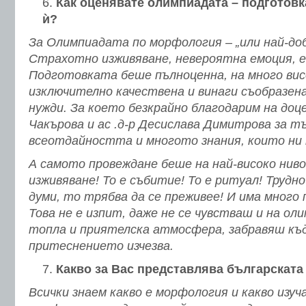
Как оценявате олимпиадата – подготовк
ѝ?
За Олимпиадата по морфология – „или най-доб
Страхотно изживяване, невероятна емоция, е
Подготовката беше пълноценна, на много вис
изключително качествена и винаги съобразена
нужди. За което безкрайно благодарим на до
Чакърова и ас .д-р Десислава Димитрова за т
всеотдайността и многото знания, които ни 
А самото провеждане беше на най-високо ниво
изживяване! То е събитие! То е ритуал! Трудно
думи, то трябва да се преживее! И има много 
Това не е изпит, даже не се чувстваш и на оли
топла и приятелска атмосфера, забравяш къд
притеснението изчезва.
Какво за Вас представлява българскат
Всички знаем какво е морфология и какво изу