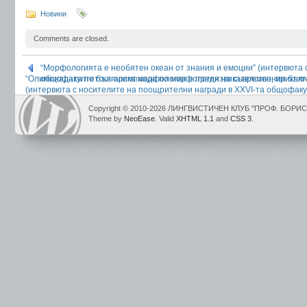
Новини
Comments are closed.
“Морфологията е необятен океан от знания и емоции” (интервюта 
“Олимпиадата по българска морфология е предизвикателство, приклю
общофакултетска олимпиада по морфология на съвременния бълга
(интервюта с носителите на поощрителни награди в XXVI-та общофак
морфология на съвременния български език) – 2. част
Copyright © 2010-2026 ЛИНГВИСТИЧЕН КЛУБ "ПРОФ. БОР
Theme by
NeoEase
. Valid
XHTML 1.1
and
CSS 3
.