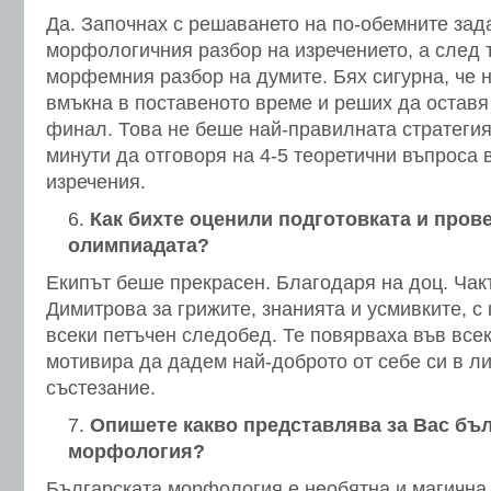
Да. Започнах с решаването на по-обемните зад
морфологичния разбор на изречението, а след 
морфемния разбор на думите. Бях сигурна, че н
вмъкна в поставеното време и реших да оставя 
финал. Това не беше най-правилната стратегия
минути да отговоря на 4-5 теоретични въпроса в
изречения.
Как бихте оценили подготовката и пров
олимпиадата?
Екипът беше прекрасен. Благодаря на доц. Чак
Димитрова за грижите, знанията и усмивките, с
всеки петъчен следобед. Те повярваха във всек
мотивира да дадем най-доброто от себе си в л
състезание.
Опишете какво представлява за Вас бъл
морфология?
Българската морфология е необятна и магична 