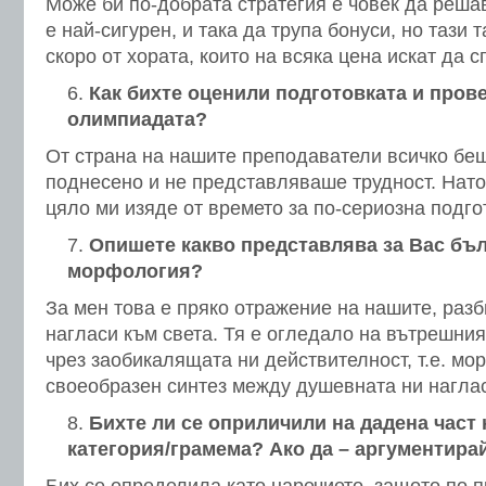
Може би по-добрата стратегия е човек да решав
е най-сигурен, и така да трупа бонуси, но тази 
скоро от хората, които на всяка цена искат да с
Как бихте оценили подготовката и пров
олимпиадата?
От страна на нашите преподаватели всичко бе
поднесено и не представляваше трудност. Нато
цяло ми изяде от времето за по-сериозна подго
Опишете какво представлява за Вас бъл
морфология?
За мен това е пряко отражение на нашите, разб
нагласи към света. Тя е огледало на вътрешния
чрез заобикалящата ни действителност, т.е. мо
своеобразен синтез между душевната ни наглас
Бихте ли се оприличили на дадена част 
категория/грамема? Ако да – аргументирай