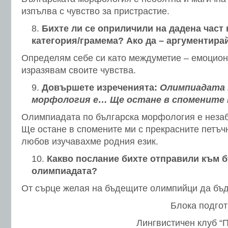
изпълва с чувство за пристрастие.
Бихте ли се оприличили на дадена част 
категория/грамема? Ако да – аргументирай
Определям себе си като междуметие – емоцион
изразявам своите чувства.
Довършете изреченията:
Олимпиадата 
морфология е…
Ще остане в спомените
Олимпиадата по българска морфология е неза
Ще остане в спомените ми с прекрасните петъчн
любов изучавахме родния език.
Какво послание бихте отправили към 
олимпиадата?
От сърце желая на бъдещите олимпийци да бъда
Блока подго
Лингвистичен клуб “