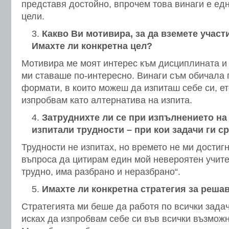
представя достойно, впрочем това винаги е ед
цели.
Какво Ви мотивира, за да вземете участ
Имахте ли конкретна цел?
Мотивира ме моят интерес към дисциплината и т
ми ставаше по-интересно. Винаги съм обичала 
формати, в които можеш да изпиташ себе си, е
изпробвам като алтернатива на изпита.
Затруднихте ли се при изпълнението на
изпитали трудности – при кои задачи ги с
Трудности не изпитах, но времето не ми достиг
въпроса да цитирам един мой невероятен учите
трудно, има разбрано и неразбрано“.
Имахте ли конкретна стратегия за решав
Стратегията ми беше да работя по всички зада
исках да изпробвам себе си във всички възмож