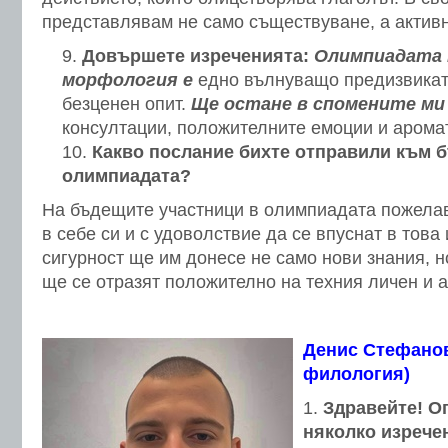
представлявам не само съществуване, а активн
Довършете изреченията:
Олимпиадата 
морфология е
едно вълнуващо предизвикате
безценен опит.
Ще остане в спомените ми
консултации, положителните емоции и аромат
Какво послание бихте отправили към 
олимпиадата?
На бъдещите участници в олимпиадата пожела
в себе си и с удоволствие да се впуснат в това 
сигурност ще им донесе не само нови знания, но
ще се отразят положително на техния личен и 
Денис Стефанов
филология)
Здравейте! О
няколко изрече