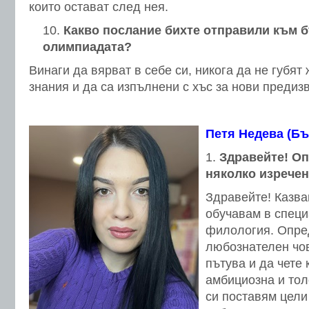
които остават след нея.
Какво послание бихте отправили към 
олимпиадата?
Винаги да вярват в себе си, никога да не губят
знания и да са изпълнени с хъс за нови предиз
Петя Недева (Б
Здравейте! Оп
няколко изречен
Здравейте! Казва
обучавам в специ
филология. Опре
любознателен чов
пътува и да чете 
амбициозна и тол
си поставям цели