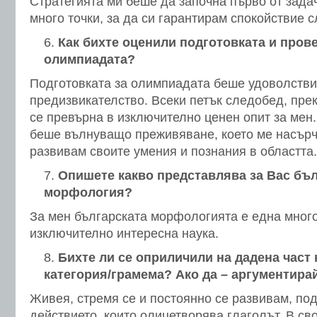
Стратегията ми беше да започна първо от задач
много точки, за да си гарантирам спокойствие 
Как бихте оценили подготовката и пров
олимпиадата?
Подготовката за олимпиадата беше удоволстви
предизвикателство. Всеки петък следобед, прек
се превърна в изключително ценен опит за мен
беше вълнуващо преживяване, което ме насърч
развивам своите умения и познания в областта.
Опишете какво представлява за Вас бъл
морфология?
За мен българската морфологията е една много
изключително интересна наука.
Бихте ли се оприличили на дадена част 
категория/грамема? Ако да – аргументирай
Живея, стремя се и постоянно се развивам, по
действието, които олицетворява глаголът. В св