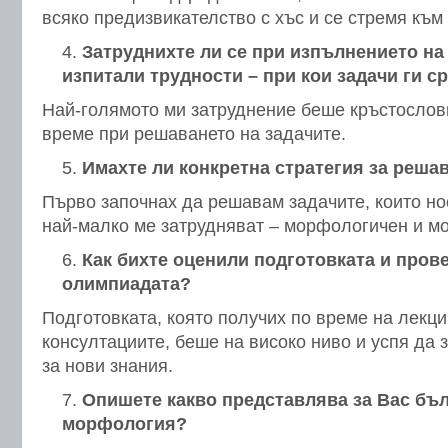
всяко предизвикателство с хъс и се стремя към
Затруднихте ли се при изпълнението на
изпитали трудности – при кои задачи ги с
Най-голямото ми затруднение беше кръстослов
време при решаването на задачите.
Имахте ли конкретна стратегия за решав
Първо започнах да решавам задачите, които нос
най-малко ме затрудняват – морфологичен и м
Как бихте оценили подготовката и пров
олимпиадата?
Подготовката, която получих по време на лекци
консултациите, беше на високо ниво и успя да
за нови знания.
Опишете какво представлява за Вас бъл
морфология?