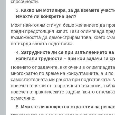
способности.
Какво Ви мотивира, за да вземете участ
Имахте ли конкретна цел?
Моят най-голям стимул беше желанието да про
преди предстоящия изпит. Тази олимпиада пр
възможността да демонстрирам това, което съм
потвърдя своята подготовка.
Затруднихте ли се при изпълнението на
изпитали трудности – при кои задачи ги с
Повечето от задачите, включени в олимпиадата
многократно по време на консултациите, а и по
самостоятелната ми работа при подготовката. 
повече на някои от теоретичните въпроси, тъй 
повече на практическите задачи, които отнемах
осмисляне.
Имахте ли конкретна стратегия за решав