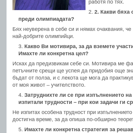
работя по тях.
2
. Какви бяха
преди олимпиадата?
Бях неуверена в себе си и нямах очаквания, че
най-добрите олимпийци.
Какво Ви мотивира, за да вземете участ
Имахте ли конкретна цел?
Исках да предизвикам себе си. Мотивира ме фак
петъчните срещи ще успея да придобия още зн
бъдат от полза, и с лекота ще мога да практик
от моя живот – учителството.
Затруднихте ли се при изпълнението на
изпитали трудности – при кои задачи ги с
Не изпитах особена трудност при изпълнението
достигна време, за да опиша по-обширно теоре
Имахте ли конкретна стратегия за решав