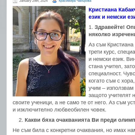
January 29th, 2024
Красимира Чакърова
Кристиана Кабак
език и немски ез
З
дравейте!
Оп
няколко изречен
Аз съм Кристиана
трети курс, специ
и немски език. Ви
стана учител, зат
специалност. Чувс
когато съм с хора,
учим – използвам
защото учителят н
своите ученици, а не само те от него. Аз съм ус
и изключително любвеобилен човек.
Какви бяха очакванията Ви преди олим
Не съм била с конкретни очаквания, но имах на