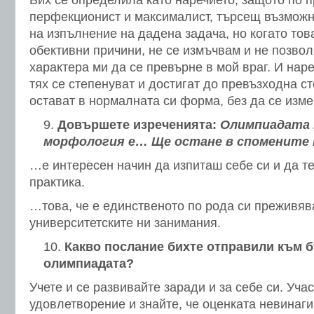
Бих се определила като наречието, защото по 
перфекционист и максималист, търсещ възможн
на изпълнение на дадена задача, но когато тов
обективни причини, не се измъчвам и не позвол
характера ми да се превърне в мой враг. И наре
тях се степенуват и достигат до превъзходна ст
остават в нормалната си форма, без да се изме
Довършете изреченията:
Олимпиадата 
морфология е…
Ще остане в спомените
…е интересен начин да изпиташ себе си и да т
практика.
…това, че е единственото по рода си преживяв
университетските ни занимания.
Какво послание бихте отправили към 
олимпиадата?
Учете и се развивайте заради и за себе си. Уча
удовлетворение и знайте, че оценката невинаги