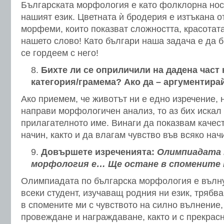
Българската морфология е като фолклорна носи
нашият език. Цветната ѝ бродерия е изтъкана 
морфеми, които показват сложността, красотата
нашето слово! Като българи наша задача е да б
се гордеем с него!
Бихте ли се оприличили на дадена част 
категория/грамема? Ако да – аргументирай
Ако приемем, че животът ни е едно изречение, н
направи морфологичен анализ, то аз бих искал 
прилагателното име. Винаги да показвам качес
начин, както и да влагам чувство във всяко нач
Довършете изреченията:
Олимпиадата 
морфология е…
Ще остане в спомените
Олимпиадата по българска морфология е вълну
всеки студент, изучаващ родния ни език, трябва
в спомените ми с чувството на силно вълнение,
провеждане и награждаване, както и с прекрасн