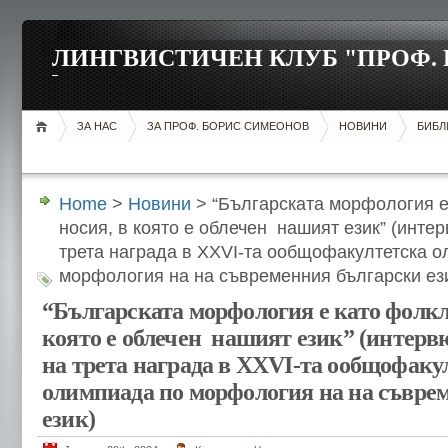
ЛИНГВИСТИЧЕН КЛУБ "ПРОФ.
ЗА НАС
ЗА ПРОФ. БОРИС СИМЕОНОВ
НОВИНИ
БИБЛ
Home
>
Новини
> “Българската морфология е
носия, в която е облечен нашият език” (инте
трета награда в XXVI-та ообщофакултетска 
морфология на на съвременния български ез
“Българската морфология е като фолкл
която е облечен нашият език” (интерв
на трета награда в XXVI-та ообщофаку
олимпиада по морфология на на съвре
език)