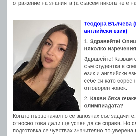
отражение на знанията (а съвсем никога не е н
Теодора Вълчева (
английски език)
Здравейте! Опиш
няколко изречения
Здравейте! Казвам 
съм студентка в сп
език и английски ез
себе си като борбен
отговорен човек.
Какви бяха очак
олимпиадата?
Когато първоначално се запознах със задачите
относно това дали ще успея да се справя. Но 
подготовка се чувствах значително по-уверена 