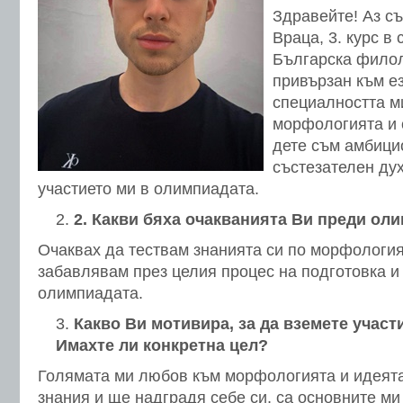
Здравейте! Аз съ
Враца, 3. курс в
Българска филол
привързан към е
специалността м
морфологията и 
дете съм амбици
състезателен дух
участието ми в олимпиадата.
2
. Какви бяха очакванията Ви преди ол
Очаквах да тествам знанията си по морфология,
забавлявам през целия процес на подготовка и
олимпиадата.
Какво Ви мотивира, за да вземете участ
Имахте ли конкретна цел?
Голямата ми любов към морфологията и идеята
знания и ще надградя себе си, са основните м