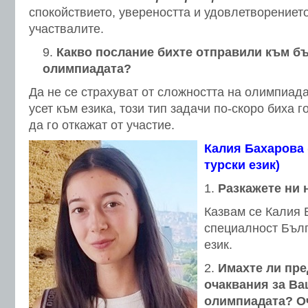
спокойствието, увереността и удовлетворението
участвалите.
Какво послание бихте отправили към б
олимпиадата?
Да не се страхуват от сложността на олимпиада
усет към езика, този тип задачи по-скоро биха 
да го откажат от участие.
Калия Бахарова 
турски език)
Разкажете ни
Казвам се Калия 
специалност Бълг
език.
Имахте ли пр
очаквания за Ва
олимпиадата? Оч