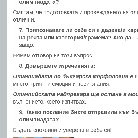
олимпиадата?
Смятам, че подготовката и провеждането на о
отлични.
Припознавате ли себе си в дадена/и хар
на речта или категория/грамема? Ако да –
защо.
Нямам отговор на този въпрос.
Довършете изреченията:
Олимпиадата по българска морфология е
п
много приятни емоции и нови знания.
Олимпийската надпревара ще остане в мо
вълнението, което изпитвах.
Какво послание бихте отправили към б
олимпиадата?
Бъдете спокойни и уверени в себе си!