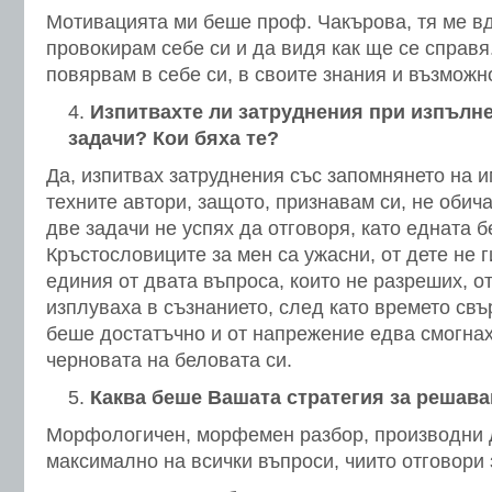
Мотивацията ми беше проф. Чакърова, тя ме в
провокирам себе си и да видя как ще се справя
повярвам в себе си, в своите знания и възможн
Изпитвахте ли затруднения при изпълне
задачи? Кои бяха те?
Да, изпитвах затруднения със запомнянето на и
техните автори, защото, признавам си, не обич
две задачи не успях да отговоря, като едната 
Кръстословиците за мен са ужасни, от дете не 
единия от двата въпроса, които не разреших, о
изплуваха в съзнанието, след като времето свъ
беше достатъчно и от напрежение едва смогнах
черновата на беловата си.
Каква беше Вашата стратегия за решава
Морфологичен, морфемен разбор, производни 
максимално на всички въпроси, чиито отговори 