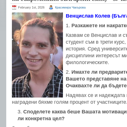
February 1st, 2026
Красимира Чакърова
Венцислав Колев (Бълга
Разкажете ни
накратк
Казвам се Венцислав и с
студент съм в трети курс,
история. Сред университ
дисциплини интересът ми
филологическите.
Имахте ли предварит
Вашето представяне на
Очаквахте ли да бъдете
Надявах се и надеждата 
наградени бяхме голям процент от участниците
Споделете каква беше Вашата мотивация
ли конкретна цел?