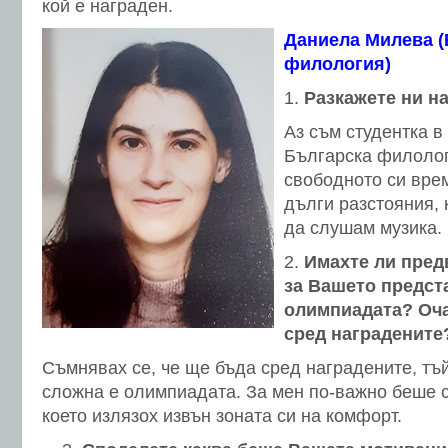
кой е награден.
Даниела Милева (
филология)
Разкажете ни
на
Аз съм студентка в
Българска филологи
свободното си вре
дълги разстояния, к
да слушам музика.
Имахте ли пред
за Вашето предст
олимпиадата? Оча
сред наградените
Съмнявах се, че ще бъда сред наградените, тъй
сложна е олимпиадата. За мен по-важно беше с
което излязох извън зоната си на комфорт.