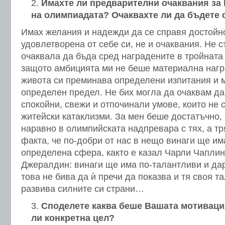
Имахте ли предварителни очаквания за
на олимпиадата? Очаквахте ли да бъдете 
Имах желания и надежди да се справя достойно
удовлетворена от себе си, не и очаквания. Не 
очаквала да бъда сред наградените в тройната
защото амбицията ми не беше материална нагр
живота си преминава определени изпитания и м
определен предел. Не бих могла да очаквам да
спокойни, свежи и отпочинали умове, които не 
житейски катаклизми. За мен беше достатъчно, 
наравно в олимпийската надпревара с тях, а т
факта, че по-добри от нас в нещо винаги ще им
определена сфера, както е казал Чарли Чапли
Джералдин: винаги ще има по-талантливи и да
това не бива да ѝ пречи да показва и тя своя та
развива силните си страни…
Споделете каква беше Вашата мотивация
ли конкретна цел?