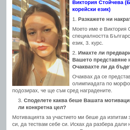
Виктория Стойчева (Б
корейски език)
Разкажете ни накрат
Моето име е Виктория 
специалността Българс
език, 3. курс.
Имахте ли предвари
Вашето представяне 
Очаквахте ли да бъде
Очаквах да се предста
олимпиадата по морфол
подозирах, че ще съм сред наградените.
Споделете каква беше Вашата мотивация
ли конкретна цел?
Мотивацията за участието ми беше да изпитам 
си, да тествам себе си. Исках да разбера дали 