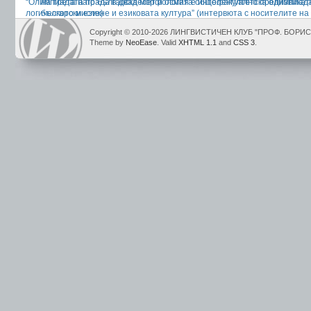
“Олимпиадата по българска морфология е интелектуално предизвикате
на трета награда в Двадесет и осмата общофакултетска олимпиад
логическото мислене и езиковата култура” (интервюта с носителите н
български език)
XXVIII-та общофакултетска олимпиада по морфология на съвременния б
Copyright © 2010-2026 ЛИНГВИСТИЧЕН КЛУБ "ПРОФ. БОР
Theme by
NeoEase
. Valid
XHTML 1.1
and
CSS 3
.