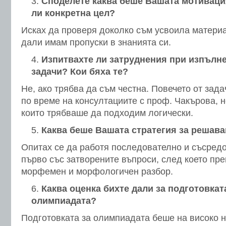
Споделете каква беше Вашата мотивация
ли конкретна цел?
Исках да проверя доколко съм усвоила матери
дали имам пропуски в знанията си.
Изпитвахте ли затруднения при изпълне
задачи? Кои бяха те?
Не, ако трябва да съм честна. Повечето от зад
по време на консултациите с проф. Чакърова, н
които трябваше да подходим логически.
Каква беше Вашата стратегия за решава
Опитах се да работя последователно и съсред
първо със затворените въпроси, след което пре
морфемен и морфологичен разбор.
Каква оценка бихте дали за подготовкат
олимпиадата?
Подготовката за олимпиадата беше на високо н