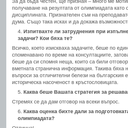
За да бъда честен, ще призная – много ме мот
получаване на резултата от олимпиадата като 
дисциплината. Признателен съм на преподават
дума. Също така исках и да докажа възможности
Изпитвахте ли затруднения при изпълне
задачи? Кои бяха те?
Всичко, което изискваха задачите, беше по еди
споменавано по време на консултациите, затов
беше да си спомня неща, които са били отговор
вметната странична информация. Такива бяха 
въпроси за отличителни белези на българския е
историческа насоченост в кръстословицата.
Каква беше Вашата стратегия за решава
Стремях се да дам отговор на всеки въпрос.
Каква оценка бихте дали за подготовкат
олимпиадата?