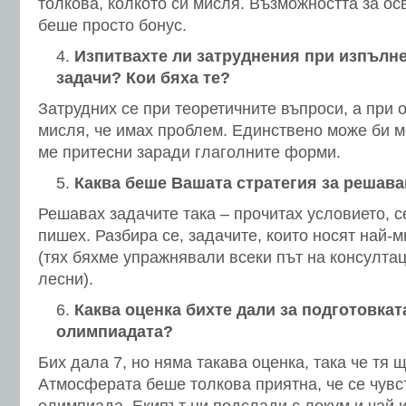
толкова, колкото си мисля. Възможността за о
беше просто бонус.
Изпитвахте ли затруднения при изпълне
задачи? Кои бяха те?
Затрудних се при теоретичните въпроси, а при 
мисля, че имах проблем. Единствено може би 
ме притесни заради глаголните форми.
Каква беше Вашата стратегия за решава
Решавах задачите така – прочитах условието, с
пишех. Разбира се, задачите, които носят най-м
(тях бяхме упражнявали всеки път на консултац
лесни).
Каква оценка бихте дали за подготовкат
олимпиадата?
Бих дала 7, но няма такава оценка, така че тя 
Атмосферата беше толкова приятна, че се чувс