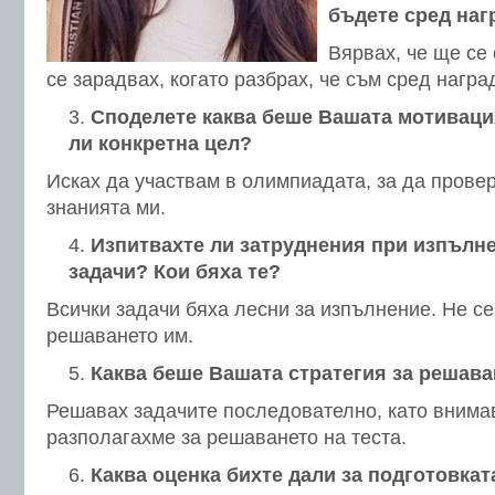
бъдете сред наг
Вярвах, че ще се
се зарадвах, когато разбрах, че съм сред награ
Споделете каква беше Вашата мотивация
ли конкретна цел?
Исках да участвам в олимпиадата, за да провер
знанията ми.
Изпитвахте ли затруднения при изпълне
задачи? Кои бяха те?
Всички задачи бяха лесни за изпълнение. Не се
решаването им.
Каква беше Вашата стратегия за решава
Решавах задачите последователно, като внимав
разполагахме за решаването на теста.
Каква оценка бихте дали за подготовкат