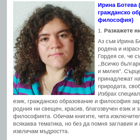
Ирина Ботева 
гражданско об
философия)
Разкажете ни
Аз съм Ирина Бо
родена и израс
Гордея се, че с
,,Всичко българ
и милея”. Сърц
принадлежат на
природата, сво
Избрах специал
език, гражданско образование и философия зар
родния ни свещен, красив, благозвучен език и 
философията. Обичам книгите, чета изключител
всякаква тематика, но без да помня заглавия и 
извличам мъдростта.