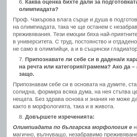
Каква оценка бихте дали за подготовкат
олимпиадата?
Проф. Чакърова влага сърце и душа в подгото
на олимпиадата, така че ще останем с незабра
преживявания. Тези емоции бяха най-приятните
в университета. С труд, постоянство и отдаден
не само в олимпийци, а и в същински гладиатор
Припознавате ли себе си в дадена/и хар
на речта или категория/грамема? Ако да –
защо.
Припознавам себе си в основата на думите, ста
солидна, формира всяка дума, на нея стъпва ц
нещата. Без здрава основа и знания не може д
както в морфологията, така и в живота.
Довършете изреченията:
Олимпиадата по българска морфология е
н
магично, вълнуващо, незабравимо преживяване