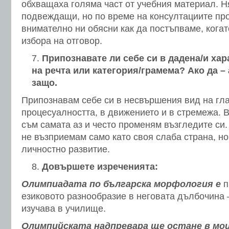
обхващаха голяма част от учебния материал. Ня
подвеждащи, но по време на консултациите пр
внимателно ни обясни как да постъпваме, когат
избора на отговор.
Припознавате ли себе си в дадена/и хар
на речта или категория/грамема? Ако да –
защо.
Припознавам себе си в несвършения вид на гла
процесуалността, в движението и в стремежа. В
съм самата аз и често променям възгледите си.
не възприемам само като своя слаба страна, но
личностно развитие.
Довършете изреченията:
Олимпиадата по българска морфология е
п
езиковото разнообразие в неговата дълбочина –
изучава в училище.
Олимпийската надпревара ще остане в мо