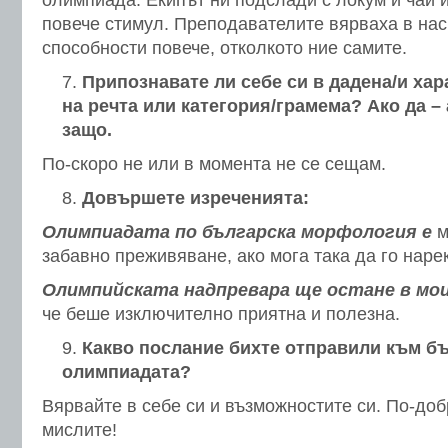
олимпиада. Екипът ни подслади с локум и чай 
повече стимул. Преподавателите вярваха в нас
способности повече, отколкото ние самите.
Припознавате ли себе си в дадена/и хар
на речта или категория/грамема? Ако да –
защо.
По-скоро не или в момента не се сещам.
Довършете изреченията:
Олимпиадата по българска морфология е
м
забавно преживяване, ако мога така да го наре
Олимпийската надпревара ще остане в мо
че беше изключително приятна и полезна.
Какво послание бихте отправили към б
олимпиадата?
Вярвайте в себе си и възможностите си. По-добр
мислите!