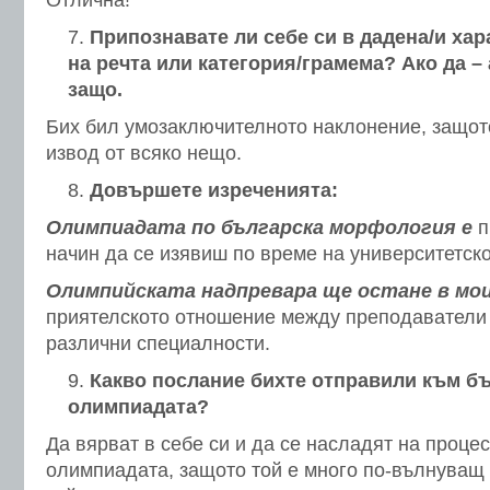
Отлична!
Припознавате ли себе си в дадена/и хар
на речта или категория/грамема? Ако да –
защо.
Бих бил умозаключителното наклонение, защот
извод от всяко нещо.
Довършете изреченията:
Олимпиадата по българска морфология е
п
начин да се изявиш по време на университетско
Олимпийската надпревара ще остане в мо
приятелското отношение между преподаватели 
различни специалности.
Какво послание бихте отправили към б
олимпиадата?
Да вярват в себе си и да се насладят на процес
олимпиадата, защото той е много по-вълнуващ 