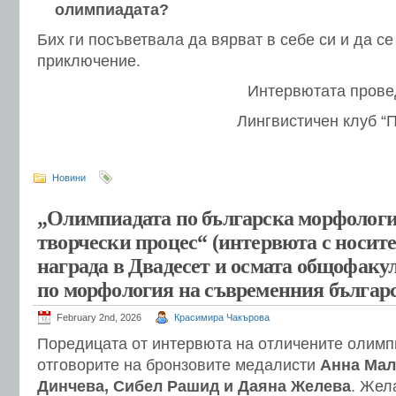
олимпиадата?
Бих ги посъветвала да вярват в себе си и да се
приключение.
Интервютата прове
Лингвистичен клуб “
Новини
„Олимпиадата по българска морфологи
творчески процес“ (интервюта с носите
награда в Двадесет и осмата общофаку
по морфология на съвременния българс
February 2nd, 2026
Красимира Чакърова
Поредицата от интервюта на отличените олим
отговорите на бронзовите медалисти
Анна Мал
Динчева, Сибел Рашид и Даяна Желева
. Жел