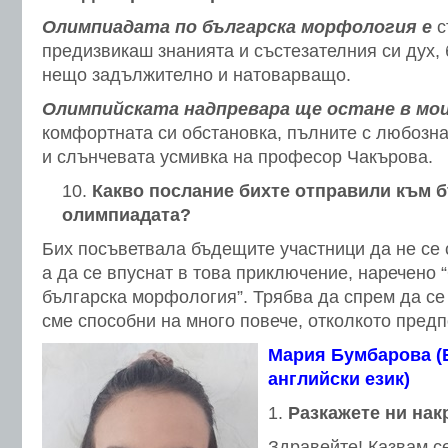
Олимпиадата по българска морфология е
с
предизвикаш знанията и състезателния си дух, 
нещо задължително и натоварващо.
Олимпийската надпревара ще остане в мо
комфортната си обстановка, пълните с любозна
и слънчевата усмивка на професор Чакърова.
Какво послание бихте отправили към 
олимпиадата?
Бих посъветвала бъдещите участници да не се с
а да се впуснат в това приключение, наречено
българска морфология”. Трябва да спрем да с
сме способни на много повече, отколкото пред
Мария Бумбарова (Б
английски език)
Разкажете ни накр
Здравейте! Казвам с