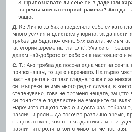
Припознавате ли себе си в дадена/и хар
на речта или категория/грамема? Ако да –
защо.
Д. К.:
Лично аз бих определила себе си като гл
много усилия и действам упорито, за да постига
трябва да бъда по-точна, бих казала, че съм к
категория „време на глагола“. Уча се от грешки
давам най-доброто от себе си в настоящето и 
С. Т.:
Ако трябва да посоча една част на речта, 
припознавам, то ще е наречието. На първо мяст
част на речта и от тази гледна точка и аз никог
си. Въпреки че има много редки случаи, в коит
степенувано, това не променя нещата, защото 
си понякога е подвластен на емоциите си, вклю
Наречието същото така е и доста разнообразно,
различни роли – да посочва различно време, п
също като мен, която съм адаптивна и принуден
различните роли, в които животът ме поставя.