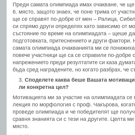
Преди самата олимпиада имах очакване, че ще 
6. място, защото знаех, че поне трима от учас
ще се справят по-добре от мен – Ралица, Сибел
си спрямо други определях като зависимо от м
състояние по време на олимпиадата – щеше да
подготовката, притеснението и други фактори.
самата олимпиада очакванията ми се понижиха,
повече участници ще са се справили по-добре о
напрежението преди резултатите си каза думата
бъда сред наградените, но когато разбрах, че с
Споделете каква беше Вашата мотивация
ли конкретна цел?
Мотивацията ми за участие на олимпиадата се
лекция по морфология с проф. Чакърова, когато
проведе олимпиада и че победителят ще получи
сравня знанията си с тези на другите. Целта ми
място.