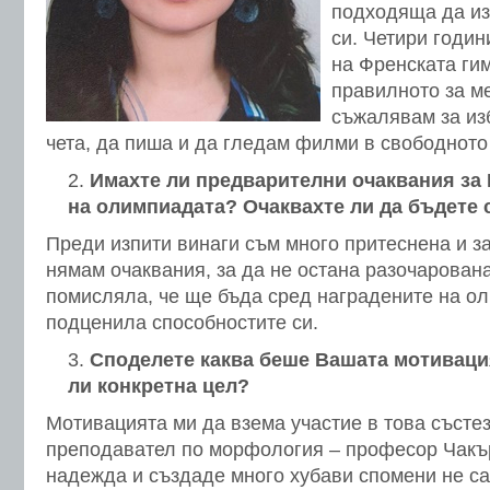
подходяща да из
си. Четири годи
на Френската ги
правилното за м
съжалявам за из
чета, да пиша и да гледам филми в свободното
Имахте ли предварителни очаквания за
на олимпиадата? Очаквахте ли да бъдете 
Преди изпити винаги съм много притеснена и з
нямам очаквания, за да не остана разочарован
помисляла, че ще бъда сред наградените на о
подценила способностите си.
Споделете каква беше Вашата мотивация
ли конкретна цел?
Мотивацията ми да взема участие в това състе
преподавател по морфология – професор Чакър
надежда и създаде много хубави спомени не сам