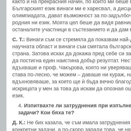
както и на прекрасния начин, по който ми беше
Българският език винаги ми е харесвал, а дисц
олимпиадата, дават възможност за по-задълбо
родния ни език. Моята цел беше да видя равни
останалите участници в състезанието и да дам 
С. Т.:
Винаги съм се стремяла да показвам най-д
научната област и винаги съм смятала българск
страна. Затова исках да докажа пред себе си за
да постигна един наистина добър резултат. Не
вдъхваше и проф. Чакърова, която ни уверяваш
става по-лесно, че можем – даваше ни кураж, н
вдъхновяваше, за което ще ѝ бъда вечно благо
искрицата у мен за това да искам да опозная о
език.
Изпитвахте ли затруднения при изпълне
задачи? Кои бяха те?
Д. К.:
Не бих казала, че съм имала затруднения
конкретни задачи, а по-скоро заради това, че 