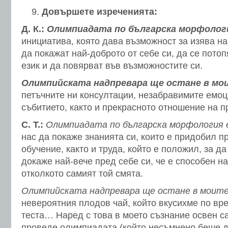
Довършете изреченията:
Д. К.:
Олимпиадата по българска морфолог
инициатива, която дава възможност за изява 
да покажат най-доброто от себе си, да се потоп
език и да повярват във възможностите си.
Олимпийската надпревара ще остане в мо
петъчните ни консултации, незабравимите емоц
събитието, както и прекрасното отношение на 
С. Т.:
Олимпиадата по българска морфология
нас да покаже знанията си, които е придобил п
обучение, както и труда, който е положил, за да
докаже най-вече пред себе си, че е способен на
отколкото самият той смята.
Олимпийската надпревара ще остане в моите
невероятния плодов чай, който вкусихме по вр
теста… Наред с това в моето съзнание освен са
проведе олимпиадата (който несъмнено беше д