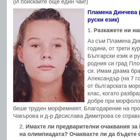
(И поискайте още един чай!)
Пламена Динчева (
руски език)
Разкажете ни нак
Аз съм Пламена Ди
години, от трети ку
Български език и ру
родния си град Пло
си. Имам двама бра
Александър (на 7 г
от българската мор
клас, когато разбра
добре при морфолог
беше труден морфемният. Благодарение на пр
Чакърова и д-р Десислава Димитрова се справих
Имахте ли предварителни очаквания за
на олимпиадата? Очаквахте ли да бъдете 