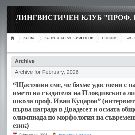
ЛИНГВИСТИЧЕН КЛУБ "ПРОФ.
ЗА НАС
ЗА ПРОФ. БОРИС СИМЕОНОВ
НОВИНИ
БИБЛ
Archive
Archive for February, 2026
“Щастливи сме, че бяхме удостоени с 
името на създателя на Пловдивската л
школа проф. Иван Куцаров” (интервюта
първа награда в Двадесет и осмата об
олимпиада по морфология на съвремен
език)
February 4th, 2026
Красимира Чакърова