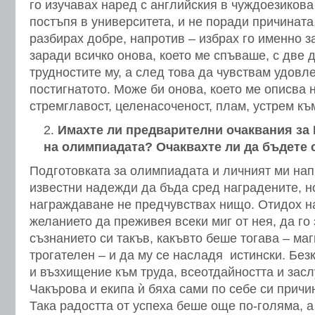
го изучавах наред с английския в чуждоезикова
постъпя в университета, и не поради причината
разбирах добре, напротив – избрах го именно з
заради всичко онова, което ме спъваше, с две 
трудностите му, а след това да чувствам удовл
постигнатото. Може би онова, което ме описва 
стремглавост, целенасоченост, плам, устрем къ
Имахте ли предварителни очаквания за
на олимпиадата? Очаквахте ли да бъдете 
Подготовката за олимпиадата и личният ми нап
известни надежди да бъда сред наградените, н
награждаване не предчувствах нищо. Отидох н
желанието да преживея всеки миг от нея, да го
съзнанието си такъв, какъвто беше тогава – ма
трогателен – и да му се насладя истински. Бе
и възхищение към труда, всеотдайността и засл
Чакърова и екипа ѝ бяха сами по себе си причи
Така радостта от успеха беше още по-голяма, а