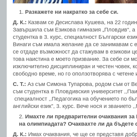
Разкажете ни
накратко за себе си
.
Д. К.:
Казвам се Десислава Кушева, на 22 години
Завършила съм Езикова гимназия „Пловдив“, а
студентка в 3. курс, специалност Български език
Винаги съм имала желание да се занимавам с е
се отдаде възможност да стажувам в езикови це
това наистина е моето призвание. За себе си мо
изключително дисциплиниран и честен човек, к
свободно време, но го оползотворява с четене 
С. Т.:
Аз съм Симона Тупарова, родом съм от В
съм студентка в Пловдивския университет ,,Па
специалност ,,Педагогика на обучението по бъл
английски език”, 3. курс. Вече нося и званието 
Имахте ли предварителни очаквания за
на олимпиадата? Очаквахте ли да бъдете 
Д. К.:
Имах очаквания, че ще се представя добр