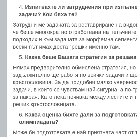
Изпитвахте ли затруднения при изпълне
задачи? Кои бяха те?
Затрудни ме задачата за реставриране на видо
че беше многократно отработвана на петъчните
подходих и към задачата за морфемна сегмента
всеки път имах доста грешки именно там.
Каква беше Вашата стратегия за решава
Нямах предварително обмислена стратегия, но 
задължително ще работя по всички задачи и щ
кръстословица. За да придобия малко увереност
задачи, в които се чувствам най-сигурна, а по-
за накрая. Като лека почивка между лесните и 
реших кръстословицата.
Каква оценка бихте дали за подготовкат
олимпиадата?
Може би подготовката е най-приятната част от 