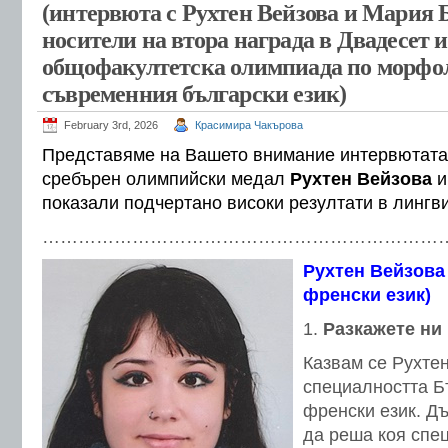
(интервюта с Рухтен Вейзова и Мария 
носители на втора награда в Двадесет и
общофакултетска олимпиада по морфо
съвременния български език)
February 3rd, 2026
Красимира Чакърова
Представяме на Вашето внимание интервютата 
сребърен олимпийски медал
Рухтен Вейзова
показали подчертано високи резултати в лингв
…………………………………………………………
Рухтен Вейзова 
френски език)
Разкажете ни 
Казвам се Рухте
специалността Б
френски език. Д
да реша коя спец