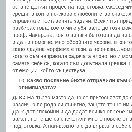
остане целият процес на подготовка, ежеседми
срещи, в които по-скоро с любопитство очаквах
справила с поставените задачи. Всеки път при
разбирах това, което ми е убягвало до този мом
проф. Чакърова, която винаги бе готова да ни 
и да ни помогне, многобройните часове, в коит
защо дадена морфема е тази, а не онази…моме
когато съм направила задачата вярно, но и мо
самата себе си, когато съм допуснала грешка.
от емоции, който съществува.
Какво послание бихте отправили към 
олимпиадата?
Д. К.:
На първо място да не се притесняват да с
различно по рода си събитие, защото то ще им 
Да бъдат спокойни и да дадат всичко от себе си
важен, но те ще са спечелили много повече от 
подготовка. А най-важното е да вярват в себе 