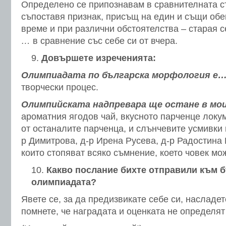
Определено се припознавам в сравнителната ст
съпоставя признак, присъщ на един и същи обек
време и при различни обстоятелства – старая 
…
в сравнение със себе си от вчера.
Довършете изреченията:
Олимпиадата по българска морфология е
творчески процес.
Олимпийската надпревара ще остане в мо
ароматния ягодов чай, вкусното парченце локум
от останалите парченца, и слънчевите усмивки 
р Димитрова, д-р Ирена Русева, д-р Радостина 
които стопяват всяко съмнение, което човек мож
Какво послание бихте отправили към 
олимпиадата?
Явете се, за да предизвикате себе си, насладет
помнете, че наградата и оценката не определят