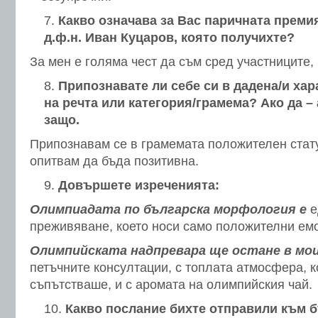
Какво означава за Вас паричната преми
д.ф.н. Иван Куцаров, която получихте?
За мен е голяма чест да съм сред участниците,
Припознавате ли себе си в дадена/и хар
на речта или категория/грамема? Ако да –
защо.
Припознавам се в грамемата положителен стату
опитвам да бъда позитивна.
Довършете изреченията:
Олимпиадата по българска морфология е
е
преживяване, което носи само положителни ем
Олимпийската надпревара ще остане в мо
петъчните консултации, с топлата атмосфера, к
съпътстваше, и с аромата на олимпийския чай.
Какво послание бихте отправили към 