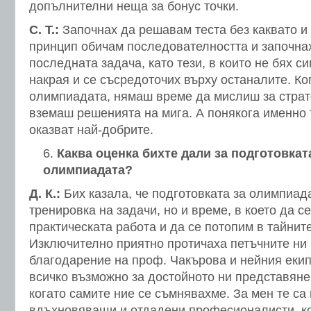
допълнителни неща за бонус точки.
С. Т.:
Започнах да решавам теста без каквато и 
принцип обичам последователността и започнах
последната задача, като тези, в които не бях си
накрая и се съсредоточих върху останалите. Ко
олимпиадата, нямаш време да мислиш за страт
вземаш решенията на мига. А понякога именно 
оказват най-добрите.
Каква оценка бихте дали за подготовкат
олимпиадата?
Д. К.:
Бих казала, че подготовката за олимпиад
тренировка на задачи, но и време, в което да с
практическата работа и да се потопим в тайните
Изключително приятно протичаха петъчните ни
благодарение на проф. Чакърова и нейния екип
всичко възможно за достойното ни представяне
когато самите ние се съмнявахме. За мен те са
вдъхновяващи и отдадени професионалисти, ко