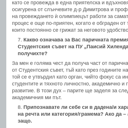
като се провежда в една приятелска и вдъхно
осигурена от слънчевите д-р Димитрова и проф
на провеждането ѝ олимпиецът работи за самат
процес е още по-приятен, когато е обграден от 
които постоянно се грижат за неговото удобство
Какво означава за Вас паричната премия
Студентския съвет на ПУ „Паисий Хиленда
получихте?
За мен е голяма чест да получа част от паричн
от Студентския съвет, тъй като през годините 
той се е утвърдил като орган, чийто фокус са и
студентите и тяхното личностно, академично и
развитие. В този дух – парите ще заделя за сл
академичния ми път.
Припознавате ли себе си в дадена/и хар
на речта или категория/грамема? Ако да –
защо.