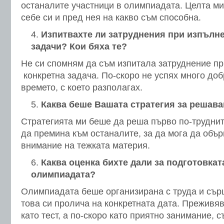
останалите участници в олимпиадата. Целта м
себе си и пред нея на какво съм способна.
Изпитвахте ли затруднения при изпълне
задачи? Кои бяха те?
Не си спомням да съм изпитала затруднение пр
конкретна задача. По-скоро не успях много до
времето, с което разполагах.
Каква беше Вашата стратегия за решава
Стратегията ми беше да реша първо по-труднит
да премина към останалите, за да мога да объ
внимание на тежката материя.
Каква оценка бихте дали за подготовкат
олимпиадата?
Олимпиадата беше организирана с труда и сърц
това си пролича на конкретната дата. Преживя
като тест, а по-скоро като приятно занимание, с