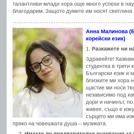
талантливи млади хора още много успехи в наук
благодарим. Защото думите им носят светлина
…………………………………………………………
Анна Малинова (Б
корейски език)
Разкажете ни
н
Здравейте! Казвам
студентка в трети 
Български език и к
близките ми хора 
щастие ми носи тв
независимо под ка
дори и начинът, по
живее, също е изк
сърцето ми има изк
пряко на човешката душа – музиката.
Имахте ли предварителни очаквания за