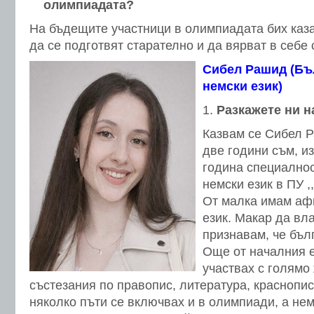
олимпиадата?
На бъдещите участници в олимпиадата бих каза
да се подготвят старателно и да вярват в себе 
Сибел Рашид (Бъл
немски език)
Разкажете ни
н
Казвам се Сибел Р
две години съм, и
година специалнос
немски език в ПУ 
От малка имам аф
език. Макар да вл
признавам, че бълг
Още от началния е
участвах с голямо
състезания по правопис, литература, краснопис
няколко пъти се включвах и в олимпиади, а не