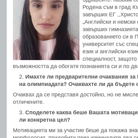
Родена съм в град К
завърших ЕГ ,,Христо
„Английски и немски 
завърших гимназият
образованието си в 
университет със спе
език и английски ези
специалност, защото
възможността да обогатя познанията си и по дв
Имахте ли предварителни очаквания за
на олимпиадата? Очаквахте ли да бъдете 
Очаквах да се представя достойно, но не мисле
отличените.
Споделете каква беше Вашата мотивация
ли конкретна цел?
Мотивацията ми за участие беше да покажа зна
морфология, придобити през изминалите два с