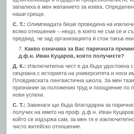
запалиха в мен желанието за изява. Определен
наши срещи.
С. Т.:
Олимпиадата беше проведена на изключи
всяко отношение – нещо, в което не съм се и с
предвид, че зад организацията ѝ стои такъв ек
Какво означава за Вас паричната преми
д.ф.н. Иван Куцаров, която получихте?
Д. К.:
Изключителна чест е да бъда удостоена с 
свързана с историята на университета и носи и
Пловдивската лингвистична школа. За мен тази
признание за положения труд и поощрение по п
нови успехи.
С. Т.:
Завинаги ще бъда благодарна за паричнат
получих на името на проф. д.ф.н. Иван Куцаров,
който се издържа сам, за мен тя е изключител
чисто житейско отношение.