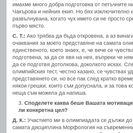
имахме много добра подготовка от петъчните н
Чакърова и нейния екип. Но бях изключително 
развълнувана, когато чух името си не просто ср
първо място.
С. Т.:
Ако трябва да бъда откровена, а аз винаг
очаквания за моето представяне на самата ол
единственото, което знаех, е, че вече се чувст
подготвена, за да се явя на нея, въпреки че н
да се подготвя дотолкова, доколкото исках. Сл
олимпийския тест, честно казано, се чувствах у
представянето си, но все пак след кратко време
някои грешки, които съм допуснала, и за това 
неща съм можела да напиша.
Споделете каква беше Вашата мотивация
ли конкретна цел?
Д. К.:
Участието ми в олимпиадата се дължи до
самата дисциплина Морфология на съвременния