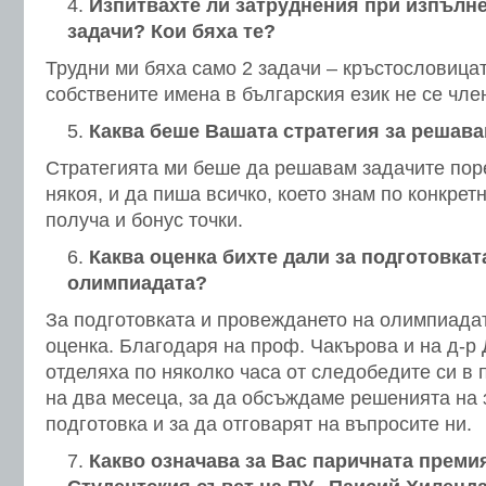
Изпитвахте ли затруднения при изпълне
задачи? Кои бяха те?
Трудни ми бяха само 2 задачи – кръстословица
собствените имена в българския език не се чле
Каква беше Вашата стратегия за решава
Стратегията ми беше да решавам задачите поре
някоя, и да пиша всичко, което знам по конкретн
получа и бонус точки.
Каква оценка бихте дали за подготовкат
олимпиадата?
За подготовката и провеждането на олимпиада
оценка. Благодаря на проф. Чакърова и на д-р 
отделяха по няколко часа от следобедите си в
на два месеца, за да обсъждаме решенията на 
подготовка и за да отговарят на въпросите ни.
Какво означава за Вас паричната премия