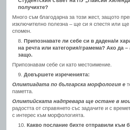
Студентския съвет на ПУ „Паисий Хиленда
получихте?
Много съм благодарна за този жест, защото пр
изключително полезна – ще си я спестя или ще
спомен.
Припознавате ли себе си в дадена/и хар
на речта или категория/грамема? Ако да –
защо.
Припознавам себе си като местоимение.
Довършете изреченията:
Олимпиадата по българска морфология е
т
паметта.
Олимпийската надпревара ще остане в мо
радостта от справянето със задачите и с време
с интерес към морфологията.
Какво послание бихте отправили към 