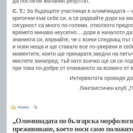
да постигне желания резултат.
С. Т.:
За бъдещите участници в олимпиадата – 
критични към себе си, а се радвайте дори на ма
сигурност са много по-големи, отколкото предп
времето минава неусетно… дори в началото да 
знанията си, вярвайте, че с всеки следващ път
и нови неща и ще ставате все по-уверени в себ
моментите, които ще прекарате заедно на петъч
мислете занапред, тъй като всичко ще си се под
при това по-добре от очакваното за всекиго от 
Интервютата проведе до
Лингвистичен клуб „
Новини
„Олимпиадата по българска морфологи
преживяване, което носи само положи