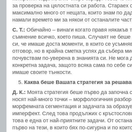
за проверка на цялостната си работа. Стараех 
максимално много от нещата, които знам по дад
намали времето ми за някои от останалите части
С. Т.:
Обичайно – винаги когато правя някакъв т
съмнение всичко, което пиша. Случаят не беш
си, че имаше доста моменти, в които се усъмня
отговор, но в крайна сметка успях да събера ми
почувствам по-уверена в знанията си. Не мога 
конкретна задача, защото всяка сама по себе с
имаше своите тънкости.
Каква беше Вашата стратегия за решава
Д. К.:
Моята стратегия беше първо да започна с
носят най-много точки – морфологичния разбор
морфемната сегментация и задачата за образув
имперфект. След това продължих с кръстослов
това е една от най-приятните задачи. От остан
първо на тези, в които бях по-сигурна и по кои