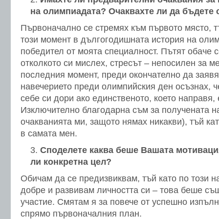
на олимпиадата? Очаквахте ли да бъдете 
Първоначално се стремях към първото място, тъ
този момент в дългогодишната история на оли
победител от моята специалност. Пътят обаче с
отколкото си мислех, стресът – непосилен за м
последния момент, преди окончателно да заявя 
навечерието преди олимпийския ден осъзнах, ч
себе си дори ако единственото, което направя, 
Изключително благодарна съм за получената н
очакванията ми, защото нямах никакви), тъй ка
в самата мен.
Споделете каква беше Вашата мотивация
ли конкретна цел?
Обичам да се предизвиквам, тъй като по този н
добре и развивам личността си – това беше съ
участие. Смятам я за повече от успешно изпълн
спрямо първоначалния план.