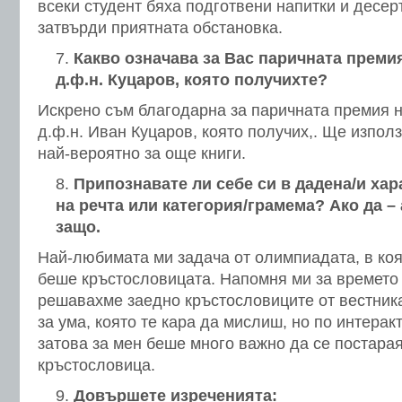
всеки студент бяха подготвени напитки и десер
затвърди приятната обстановка.
Какво означава за Вас паричната преми
д.ф.н. Куцаров, която получихте?
Искрено съм благодарна за паричната премия н
д.ф.н. Иван Куцаров, която получих,. Ще изпол
най-вероятно за още книги.
Припознавате ли себе си в дадена/и хар
на речта или категория/грамема? Ако да –
защо.
Най-любимата ми задача от олимпиадата, в коя
беше кръстословицата. Напомня ми за времето 
решавахме заедно кръстословиците от вестника
за ума, която те кара да мислиш, но по интера
затова за мен беше много важно да се постара
кръстословица.
Довършете изреченията: