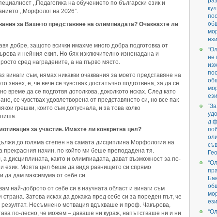
раз
пециалност ,,Педагогика на обучението по български език и
кул
званието ,,Морфолог на 2026”.
поо
об
вания за Вашето представяне на олимпиадата? Очаквахте ли
мо
ези
авя добре, защото всички имахме много добра подготовка от
“О
ърова и нейния екип. Но бях изключително изненадана и
не 
просто сред наградените, а на първо място.
изж
поо
аз винаги съм, нямах никакви очаквания за моето представяне на
об
о знаех, е, че вече се чувствах достатъчно подготвена, за да се
мо
но време да се подготвя дотолкова, доколкото исках. След като
ези
ано, се чувствах удовлетворена от представянето си, но все пак
“За
някои грешки, които съм допуснала, и за това колко
удо
апиша.
д.ф
отивация за участие. Имахте ли конкретна цел?
поб
ол
дължи до голяма степен на самата дисциплина Морфология на
съв
на прекрасния начин, по който ми беше преподадена тя.
Гео
, а дисциплината, както и олимпиадата, дават възможност за по-
“О
и език. Моята цел беше да видя равнището си спрямо
пра
и да дам максимума от себе си.
Бак
об
ам най-доброто от себе си в научната област и винаги съм
мо
 страна. Затова исках да докажа пред себе си за пореден път, че
ези
р резултат. Несъмнено мотвация вдъхваше и проф. Чакърова,
“О
тава по-лесно, че можем – даваше ни кураж, напътстваше ни и ни