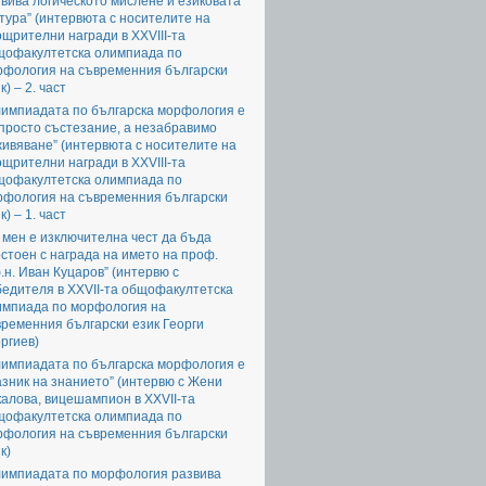
вива логическото мислене и езиковата
тура” (интервюта с носителите на
щрителни награди в XXVIII-та
щофакултетска олимпиада по
рфология на съвременния български
к) – 2. част
лимпиадата по българска морфология е
просто състезание, а незабравимо
ивяване” (интервюта с носителите на
щрителни награди в XXVIII-та
щофакултетска олимпиада по
рфология на съвременния български
к) – 1. част
 мен е изключителна чест да бъда
стоен с награда на името на проф.
.н. Иван Куцаров” (интервю с
едителя в XXVII-та общофакултетска
импиада по морфология на
ременния български език Георги
ргиев)
лимпиадата по българска морфология е
зник на знанието” (интервю с Жени
алова, вицешампион в XXVII-та
щофакултетска олимпиада по
рфология на съвременния български
к)
лимпиадата по морфология развива