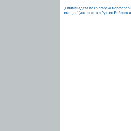
„Олимпиадата по българска морфологи
емоции“ (интервюта с Рухтен Вейзова и
осмата общофакултетска олимпиада по