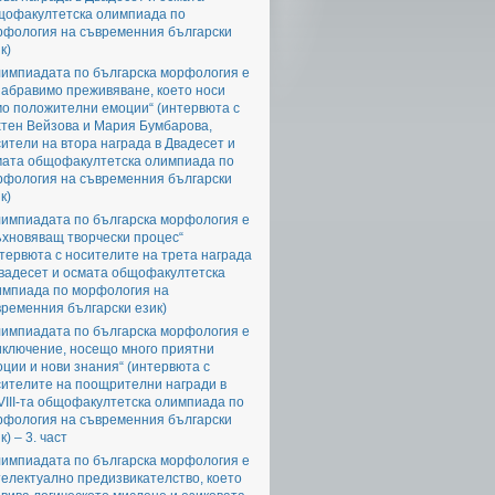
щофакултетска олимпиада по
рфология на съвременния български
к)
лимпиадата по българска морфология е
забравимо преживяване, което носи
мо положителни емоции“ (интервюта с
хтен Вейзова и Мария Бумбарова,
ители на втора награда в Двадесет и
мата общофакултетска олимпиада по
рфология на съвременния български
к)
лимпиадата по българска морфология е
ъхновяващ творчески процес“
тервюта с носителите на трета награда
Двадесет и осмата общофакултетска
импиада по морфология на
ременния български език)
лимпиадата по българска морфология е
иключение, носещо много приятни
ции и нови знания“ (интервюта с
сителите на поощрителни награди в
III-та общофакултетска олимпиада по
рфология на съвременния български
к) – 3. част
лимпиадата по българска морфология е
електуално предизвикателство, което