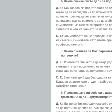
Каква оценка бихте дали за по
Д. К.:
Бих казала, че подготовката за о
което да се насладим на практическат
приятно протичаха петъчните ни консу
направиха всичко възможно за достойн
съмнявахме. За мен те са пример за 
запалиха в мен желанието за изява. 
С. Т.:
Олимпиадата беше проведена на и
не съм се и съмнявала, като взема пре
професионалисти.
Какво означава за Вас паричнат
получихте?
Д. К.:
Изключителна чест е да бъда удо
университета и носи името на основат
означава признание за положения труд
С. Т.:
Завинаги ще бъда благодарна за 
Куцаров, защото като студент, който с
житейско отношение.
Припознавате ли себе си в даде
грамема? Ако да – аргументирайт
Д. К.:
Лично аз бих определила себе си 
за да постигам целите си. Ако трябва 