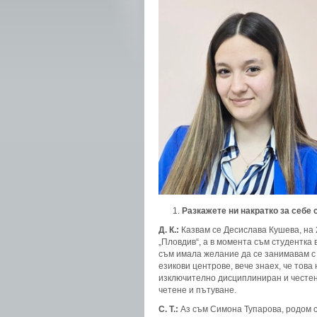
Разкажете ни
накратко за себе 
Д. К.:
Казвам се Десислава Кушева, на 
„Пловдив“, а в момента съм студентка в
съм имала желание да се занимавам с 
езикови центрове, вече знаех, че това
изключително дисциплиниран и честен 
четене и пътуване.
С. Т.:
Аз съм Симона Тупарова, родом с