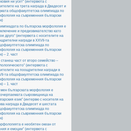
ковия ни усет” (интервюта с
ителите на трета награда в Двадесет и
дмата общофакултетска олимпиада по
рфология на съвременния български
к)
лимпиадата по българска морфология е
ключение и предизвикателство като
ое друго” (интервюта с носителите на
щрителни награди в XXVII-та
щофакултетска олимпиада по
рфология на съвременния български
к) – 2. част
 станеш част от второ семейство –
ологическото” (интервюта с
сителите на поощрителни награди в
VII-та общофакултетска олимпиада по
рфология на съвременния български
к) – 1. част
 мен българската морфология е
изчерпаемата съкровищница на
гарския език” (интервю с носителя на
ва награда в Двадесет и шестата
щофакултетска олимпиада по
рфология на съвременния български
к)
орфологията е необятен океан от
ния и емоции” (интервюта с