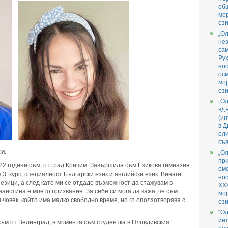
об
мо
ези
„О
не
са
Ру
нос
ос
мо
ези
„О
вд
(ин
в 
ол
съв
си
.
„О
пр
22 години съм, от град Кричим. Завършила съм Езикова гимназия
емо
 3. курс, специалност Български език и английски език. Винаги
но
езици, а след като ми се отдаде възможност да стажувам в
XXV
 наистина е моето призвание. За себе си мога да кажа, че съм
мо
човек, който има малко свободно време, но го оползотворява с
ези
“О
инт
ъм от Велинград, в момента съм студентка в Пловдивския