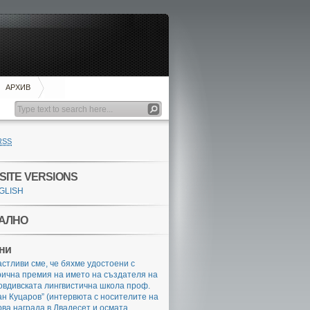
АРХИВ
RSS
SITE VERSIONS
GLISH
АЛНО
ни
стливи сме, че бяхме удостоени с
ична премия на името на създателя на
овдивската лингвистична школа проф.
….
н Куцаров” (интервюта с носителите на
ва награда в Двадесет и осмата