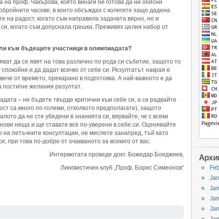
а на проф. Чакърова, която винаги бе готова да ни обясни
гобройните часове, в които обсъждах с колегите защо дадена
 на радост, когато съм направила задачата вярно, но и
си, когато съм допуснала грешка. Преживях целия набор от
или към бъдещите участници в олимпиадата?
ват да се явят на това различно по рода си събитие, защото то
спокойни и да дадат всичко от себе си. Резултатът накрая е
вече от времето, прекарано в подготовка. А най-важното е да
а постигне желания резултат.
дата – не бъдете твърде критични към себе си, а се радвайте
ост са много по-големи, отколкото предполагате), защото
ото да не сте убедени в знанията си, вярвайте, че с всеки
нови неща и ще ставате все по-уверени в себе си. Оценявайте
 на петъчните консултации, не мислете занапред, тъй като
и, при това по-добре от очакваното за всекиго от вас.
Интервютата проведе докт. Божидар Бояджиев,
Архи
Лингвистичен клуб „Проф. Борис Симеонов“
Feb
Jan
Jan
Jan
Jan