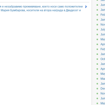
Jan
Ju
я е незабравимо преживяване, което носи само положителни
Jan
 Мария Бумбарова, носители на втора награда в Двадесет и
 морфология на съвременния български език)
Feb
Jan
No
Jul
Ju
Ma
Apr
Feb
Jan
Oct
Jan
Apr
Ma
Ma
Jan
De
No
Ju
Ma