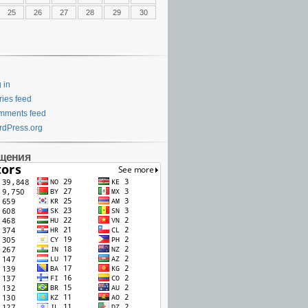
25
26
27
28
29
30
 in
ries feed
mments feed
dPress.org
щения