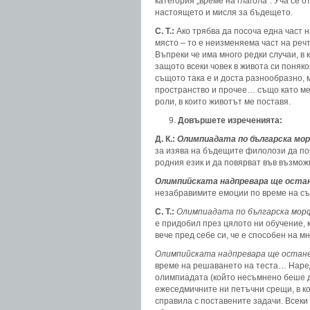
категория „време на глагола“. Уча се о
настоящето и мисля за бъдещето.
С. Т.:
Ако трябва да посоча една част н
място – то е неизменяема част на речта
Въпреки че има много редки случаи, в
защото всеки човек в живота си поняко
същото така е и доста разнообразно, 
пространство и прочее… също като мен
роли, в които животът ме поставя.
Довършете изреченията:
Д. К.:
Олимпиадата по българска мо
за изява на бъдещите филолози да пок
родния език и да повярват във възмож
Олимпийската надпревара ще остан
незабравимите емоции по време на съ
С. Т.:
Олимпиадата по българска мор
е придобил през цялото ни обучение, ка
вече пред себе си, че е способен на м
Олимпийската надпревара ще остане
време на решаването на теста… Наред 
олимпиадата (който несъмнено беше д
ежеседмичните ни петъчни срещи, в ко
справила с поставените задачи. Всеки