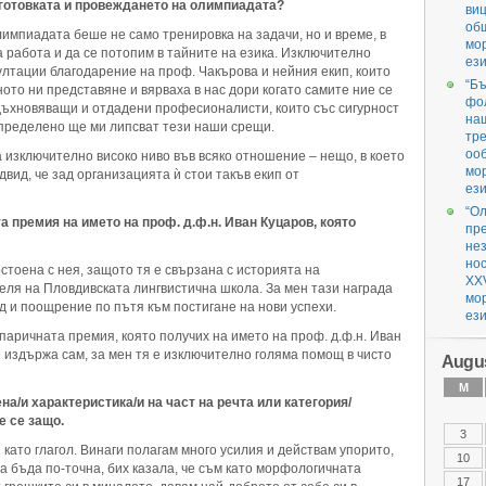
дготовката и провеждането на олимпиадата?
ви
об
лимпиадата беше не само тренировка на задачи, но и време, в
мо
а работа и да се потопим в тайните на езика. Изключително
ези
лтации благодарение на проф. Чакърова и нейния екип, които
“Бъ
ото ни представяне и вярваха в нас дори когато самите ние се
фол
вдъхновяващи и отдадени професионалисти, които със сигурност
наш
Определено ще ми липсват тези наши срещи.
тре
оо
зключително високо ниво във всяко отношение – нещо, в което
мо
двид, че зад организацията ѝ стои такъв екип от
ези
“О
а премия на името на проф. д.ф.н. Иван Куцаров, която
пр
нез
но
стоена с нея, защото тя е свързана с историята на
XX
еля на Пловдивската лингвистична школа. За мен тази награда
мо
 и поощрение по пътя към постигане на нови успехи.
ези
паричната премия, която получих на името на проф. д.ф.н. Иван
е издържа сам, за мен тя е изключително голяма помощ в чисто
Augus
M
на/и характеристика/и на част на речта или категория/
е се защо.
3
като глагол. Винаги полагам много усилия и действам упорито,
10
да бъда по-точна, бих казала, че съм като морфологичната
17