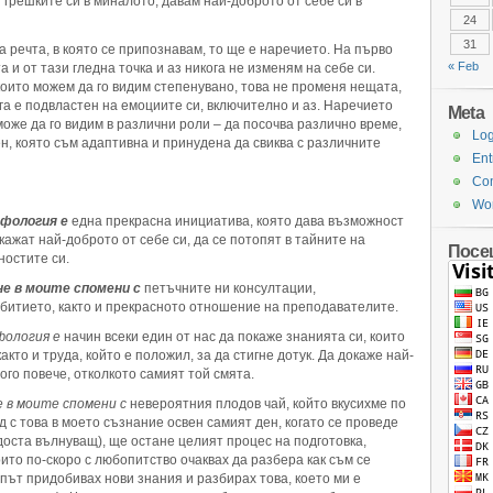
т грешките си в миналото, давам най-доброто от себе си в
24
31
а речта, в която се припознавам, то ще е наречието. На първо
« Feb
 и от тази гледна точка и аз никога не изменям на себе си.
 които можем да го видим степенувано, това не променя нещата,
га е подвластен на емоциите си, включително и аз. Наречието
Meta
може да го видим в различни роли – да посочва различно време,
Log
, която съм адаптивна и принудена да свиква с различните
Ent
Co
Wor
рфология е
една прекрасна инициатива, която дава възможност
ажат най-доброто от себе си, да се потопят в тайните на
Посе
ностите си.
е в моите спомени с
петъчните ни консултации,
битието, както и прекрасното отношение на преподавателите.
фология е
начин всеки един от нас да покаже знанията си, които
кто и труда, който е положил, за да стигне дотук. Да докаже най-
ного повече, отколкото самият той смята.
 в моите спомени с
невероятния плодов чай, който вкусихме по
с това в моето съзнание освен самият ден, когато се проведе
оста вълнуващ), ще остане целият процес на подготовка,
ито по-скоро с любопитство очаквах да разбера как съм се
 път придобивах нови знания и разбирах това, което ми е