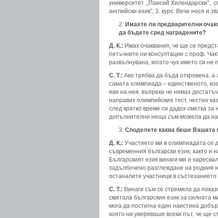
университет ,,Паисий Хилендарски”, с
английски език”, 3. курс. Вече нося и 
Имахте ли предварителни очак
да бъдете сред наградените?
Д. К.:
Имах очаквания, че ще се предст
петъчните ни консултации с проф. Чак
развълнувана, когато чух името си не 
С. Т.:
Ако трябва да бъда откровена, а 
самата олимпиада – единственото, коет
явя на нея, въпреки че нямах достатъч
направих олимпийския тест, честно каз
след кратко време си дадох сметка за 
допълнителни неща съм можела да н
Споделете каква беше Вашата м
Д. К.:
Участието ми в олимпиадата се 
съвременния български език, както и 
Българският език винаги ми е харесвал
задълбочено разглеждане на родния н
останалите участници в състезанието 
С. Т.:
Винаги съм се стремяла да показв
смятала българския език за силната ми
мога да постигна един наистина добъ
която ни уверяваше всеки път, че ще с