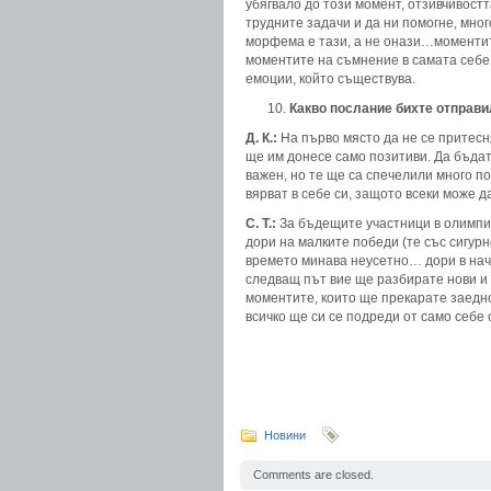
убягвало до този момент, отзивчивостт
трудните задачи и да ни помогне, мно
морфема е тази, а не онази…моментите
моментите на съмнение в самата себе 
емоции, който съществува.
Какво послание бихте отправ
Д. К.:
На първо място да не се притесня
ще им донесе само позитиви. Да бъдат 
важен, но те ще са спечелили много по
вярват в себе си, защото всеки може д
С. Т.:
За бъдещите участници в олимпиа
дори на малките победи (те със сигурн
времето минава неусетно… дори в начал
следващ път вие ще разбирате нови и 
моментите, които ще прекарате заедно
всичко ще си се подреди от само себе с
Новини
Comments are closed.