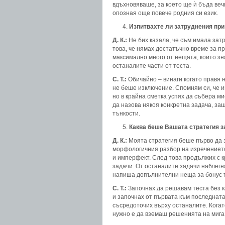
вдъхновяваше, за което ще ѝ бъда вечн
опозная още повече родния си език.
Изпитвахте ли затруднения при
Д. К.:
Не бих казала, че съм имала затр
това, че нямах достатъчно време за п
максимално много от нещата, които зн
останалите части от теста.
С. Т.:
Обичайно – винаги когато правя н
не беше изключение. Спомням си, че и
но в крайна сметка успях да събера ми
да назова някоя конкретна задача, за
тънкости.
Каква беше Вашата стратегия з
Д. К.:
Моята стратегия беше първо да з
морфологичния разбор на изречението
и имперфект. След това продължих с к
задачи. От останалите задачи наблегна
напиша допълнителни неща за бонус т
С. Т.:
Започнах да решавам теста без к
и започнах от първата към последната з
съсредоточих върху останалите. Когат
нужно е да вземаш решенията на мига.