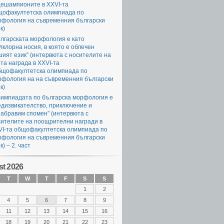
цешампионите в XXVI-та
щофакултетска олимпиада по
рфология на съвременния български
к)
лгарската морфология е като
клорна носия, в която е облечен
ият език” (интервюта с носителите на
та награда в XXVI-та
бщофакултетска олимпиада по
рфология на на съвременния български
к)
лимпиадата по българска морфология е
едизвикателство, приключение и
абравим спомен” (интервюта с
сителите на поощрителни награди в
VI-та общофакултетска олимпиада по
рфология на съвременния български
к) – 2. част
t 2026
T
W
T
F
S
S
1
2
4
5
6
7
8
9
11
12
13
14
15
16
18
19
20
21
22
23