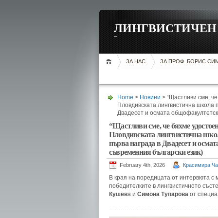
ЛИНГВИСТИЧЕН 
ЗА НАС
ЗА ПРОФ. БОРИС С
Home
>
Новини
> “Щастливи сме, че
Пловдивската лингвистична школа п
Двадесет и осмата общофакултетск
“Щастливи сме, че бяхме удостоен
Пловдивската лингвистична школ
първа награда в Двадесет и осма
съвременния български език)
February 4th, 2026
Красимира Ча
В края на поредицата от интервюта с
победителките в лингвистичното съст
Кушев
а и
Симона Тупарова
от специ
………………………………………………