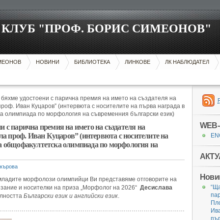
КЛУБ "ПРОФ. БОРИС СИМЕОНОВ"
ИМЕОНОВ
НОВИНИ
БИБЛИОТЕКА
ЛИНКОВЕ
ЛК НАБЛЮДАТЕЛ
 бяхме удостоени с парична премия на името на създателя на
роф. Иван Куцаров” (интервюта с носителите на първа награда в
а олимпиада по морфология на съвременния български език)
WEB-
и с парична премия на името на създателя на
а проф. Иван Куцаров” (интервюта с носителите на
EN
та общофакултетска олимпиада по морфология на
АКТУ
кърова
Нови
 младите морфолози олимпийци Ви представяме отговорите на
“Ща
езание и носителки на приза „Морфолог на 2026“
Десислава
пар
алността
Български език и английски език
.
Пл
……………………………………………………………………………………………………
Ива
пър