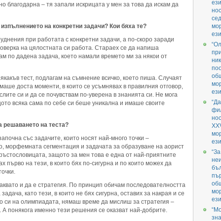
ези
о благодарна – тя запали искрицата у мен за това да искам да
нос
се
 изпълнението на конкретни задачи? Кои бяха те?
мо
ези
уднения при работата с конкретни задачи, а по-скоро заради
“О
роверка на цялостната си работа. Стараех се да напиша
при
ам по дадена задача, което намали времето ми за някои от
ник
поо
об
якакъв тест, подлагам на съмнение всичко, което пиша. Случаят
мо
маше доста моменти, в които се усъмнявах в правилния отговор,
ези
слите си и да се почувствам по-уверена в знанията си. Не мога
“Да
щото всяка сама по себе си беше уникална и имаше своите
фил
но
а решаването на теста?
XX
мо
апочна със задачите, които носят най-много точки –
ези
, морфемната сегментация и задачата за образуване на аорист
“За
ръстословицата, защото за мен това е една от най-приятните
не
х първо на тези, в които бях по-сигурна и по които можех да
бъл
очки.
пър
об
аквато и да е стратегия. По принцип обичам последователността
мо
адача, като тези, в които не бях сигурна, оставих за накрая и се
ези
о си на олимпиадата, нямаш време да мислиш за стратегия –
“М
 А понякога именно тези решения се оказват най-добрите.
зна