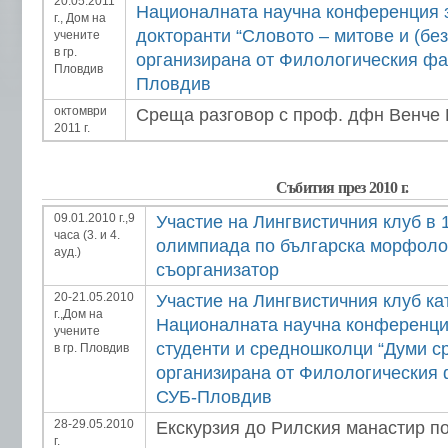
20.05.2011
Националната научна конференция з
г., Дом на
докторанти “Словото – митове и (без
учените
в гр.
организирана от Филологическия фа
Пловдив
Пловдив
октомври
Среща разговор с проф. дфн Венче
2011 г.
Събития през 2010 г.
09.01.2010 г.,9
Участие на Лингвистичния клуб в 
часа (3. и 4.
олимпиада по българска морфоло
ауд.)
съорганизатор
20-21.05.2010
Участие на Лингвистичния клуб ка
г.,Дом на
Националната научна конференция
учените
студенти и средношколци “Думи с
в гр. Пловдив
организирана от Филологическия 
СУБ-Пловдив
28-29.05.2010
Екскурзия до Рилския манастир п
г.