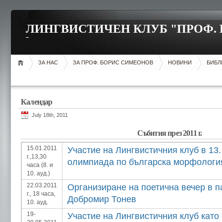
ЛИНГВИСТИЧЕН КЛУБ "ПРОФ.
ЗА НАС
ЗА ПРОФ. БОРИС СИМЕОНОВ
НОВИНИ
БИБЛ
Календар
July 18th, 2011
Събития през 2011 г.
15.01.2011
Участие на Лингвистичния клуб в 13
г.,13,30
олимпиада по българска морфология
часа (8. и
10. ауд.)
22.03.2011
Организиране на поетична вечер в п
г., 18 часа,
Добромир Тонев
10. ауд.
19-
Участие на Лингвистичния клуб като