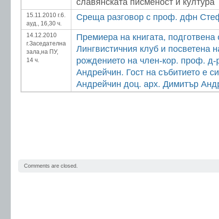
славянската писменост и култура
15.11.2010 г.6.
Среща разговор с проф. дфн Сте
ауд., 16,30 ч.
14.12.2010
Премиера на книгата, подготвена 
г.Заседателна
Лингвистичния клуб и посветена н
зала,на ПУ,
рождението на член-кор. проф. д
14 ч.
Андрейчин. Гост на събитието е си
Андрейчин доц. арх. Димитър Анд
Comments are closed.