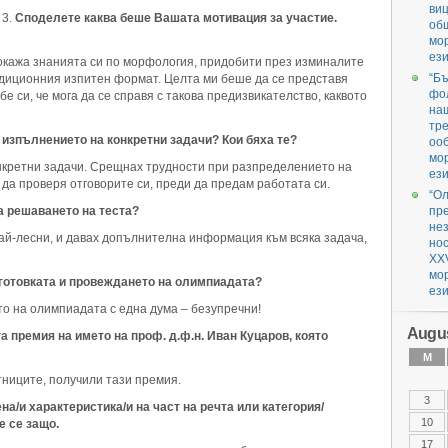
ви
Споделете каква беше Вашата мотивация за участие.
об
мо
ези
окажа знанията си по морфология, придобити през изминалите
“Бъ
адиционния изпитен формат. Целта ми беше да се представя
фол
е си, че мога да се справя с такова предизвикателство, каквото
наш
тре
 изпълнението на конкретни задачи? Кои бяха те?
оо
мо
онкретни задачи. Срещнах трудности при разпределението на
ези
х да проверя отговорите си, преди да предам работата си.
“О
а решаването на теста?
пр
нез
най-лесни, и давах допълнителна информация към всяка задача,
но
XX
мо
дготовката и провеждането на олимпиадата?
ези
о на олимпиадата с една дума – безупречни!
Augus
а премия на името на проф. д.ф.н. Иван Куцаров, която
M
тниците, получили тази премия.
3
на/и характеристика/и на част на речта или категория/
10
е се защо.
17