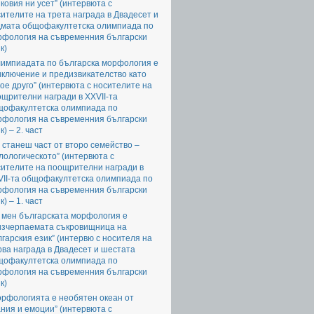
ковия ни усет” (интервюта с
ителите на трета награда в Двадесет и
дмата общофакултетска олимпиада по
рфология на съвременния български
к)
лимпиадата по българска морфология е
ключение и предизвикателство като
ое друго” (интервюта с носителите на
щрителни награди в XXVII-та
щофакултетска олимпиада по
рфология на съвременния български
к) – 2. част
 станеш част от второ семейство –
ологическото” (интервюта с
сителите на поощрителни награди в
VII-та общофакултетска олимпиада по
рфология на съвременния български
к) – 1. част
 мен българската морфология е
изчерпаемата съкровищница на
гарския език” (интервю с носителя на
ва награда в Двадесет и шестата
щофакултетска олимпиада по
рфология на съвременния български
к)
орфологията е необятен океан от
ния и емоции” (интервюта с