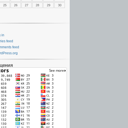
25
26
27
28
29
30
 in
ries feed
mments feed
dPress.org
щения