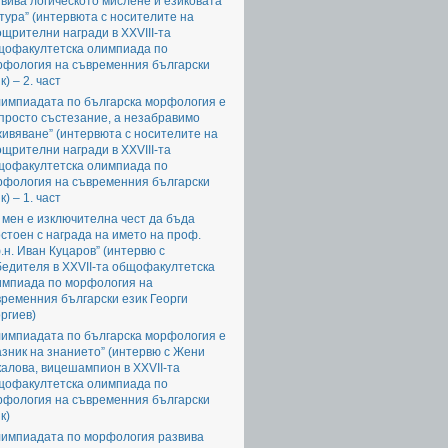
вива логическото мислене и езиковата
тура” (интервюта с носителите на
щрителни награди в XXVIII-та
щофакултетска олимпиада по
рфология на съвременния български
к) – 2. част
лимпиадата по българска морфология е
просто състезание, а незабравимо
ивяване” (интервюта с носителите на
щрителни награди в XXVIII-та
щофакултетска олимпиада по
рфология на съвременния български
к) – 1. част
 мен е изключителна чест да бъда
стоен с награда на името на проф.
.н. Иван Куцаров” (интервю с
едителя в XXVII-та общофакултетска
импиада по морфология на
ременния български език Георги
ргиев)
лимпиадата по българска морфология е
зник на знанието” (интервю с Жени
алова, вицешампион в XXVII-та
щофакултетска олимпиада по
рфология на съвременния български
к)
лимпиадата по морфология развива