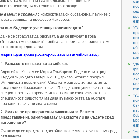
гия е
страхотен начин да предизвикаш знанията и
ези
маш като нещо задължително и натоварващо.
нос
се
е в моите спомени с
комфортната си обстановка, пълните с
мо
чевата усмивка на професор Чакърова.
ези
или към бъдещите участници в олимпиадата?
“О
при
 не се страхуват да рискуват, а да се впуснат в това
ник
 българска морфология”. Трябва да спрем да се подценяваме,
поо
 отколкото предполагаме.
об
мо
Мария Бумбарова (Български език и английски език)
ези
Разкажете ни накратко за себе си.
“Да
фил
Здравейте! Казвам се Мария Бумбарова. Родена съм в град
но
Кърджали, където завърших ЕГ ,,Христо Ботев’’ с профил
XX
„Английски и немски език“. След като завърших гимназията,
мо
продължих образованието си в Пловдивския университет със
ези
специалност ,Български език и английски език. Избрах тази
“За
специалност, защото тя ми дава възможността да обогатя
не
познанията си и по двата езика.
бъл
пър
Имахте ли предварителни очаквания за Вашето
об
представяне на олимпиадата? Очаквахте ли да бъдете сред
мо
наградените?
ези
Очаквах да се представя достойно, но не мислех, че ще съм сред
“М
отличените.
зна