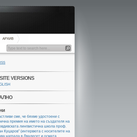
АРХИВ
RSS
SITE VERSIONS
GLISH
АЛНО
ни
стливи сме, че бяхме удостоени с
ична премия на името на създателя на
овдивската лингвистична школа проф.
…
н Куцаров” (интервюта с носителите на
ва награда в Двадесет и осмата