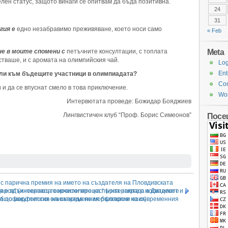
ен статус, защото винаги се опитвам да бъда позитивна.
24
31
гия е
едно незабравимо преживяване, което носи само
« Feb
Meta
е в моите спомени с
петъчните консултации, с топлата
тваше, и с аромата на олимпийския чай.
Log
Ent
или към бъдещите участници в олимпиадата?
Co
и и да се впуснат смело в това приключение.
Wor
Интервютата проведе: Божидар Бояджиев
Лингвистичен клуб “Проф. Борис Симеонов”
Посе
 с парична премия на името на създателя на Пловдивската
 е вдъхновяващ творчески процес“ (интервюта с носителите
аров” (интервюта с носителите на първа награда в Двадесет и
а общофакултетска олимпиада по морфология на съвременния
 по морфология на съвременния български език)