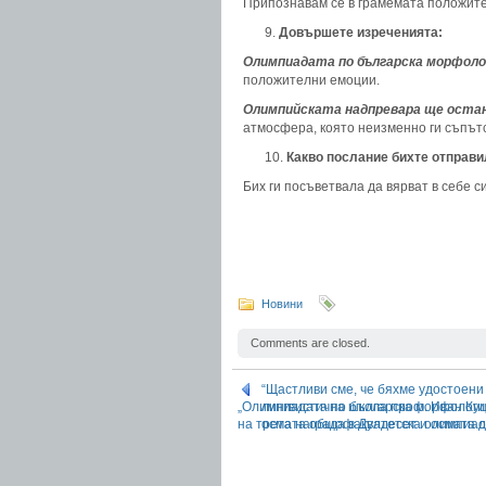
Припознавам се в грамемата положител
Довършете изреченията:
Олимпиадата по българска морфоло
положителни емоции.
Олимпийската надпревара ще остан
атмосфера, която неизменно ги съпътс
Какво послание бихте отправ
Бих ги посъветвала да вярват в себе с
Новини
Comments are closed.
“Щастливи сме, че бяхме удостоени
„Олимпиадата по българска морфология
лингвистична школа проф. Иван Куц
на трета награда в Двадесет и осмат
осмата общофакултетска олимпиада
български език)