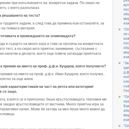
раз
днение при изпълнението на конкретна задача. По-скоро не
кул
то, с което разполагах.
поо
об
а решаването на теста?
мо
-трудните задачи, а след това да премина към останалите, за
ези
 на тежката материя.
“О
не 
дготовката и провеждането на олимпиадата?
изж
поо
а и сърцето на много хора и това си пролича на конкретната
об
то тест, а по-скоро като приятно занимание, състезание с
мо
ени напитки и десерти, което още повече затвърди приятната
ези
“За
а премия на името на проф. д.ф.н. Куцаров, която получихте?
удо
д.ф
премия на името на проф. д.ф.н. Иван Куцаров, която получих,.
поб
оятно за още книги.
ол
съв
на/и характеристика/и на част на речта или категория/
Гео
е се защо.
“О
та, в която се и припознах, беше кръстословицата. Напомня ми
пра
ме заедно кръстословиците от вестника. Много приятна игра за
Бак
интерактивен начин. Може би затова за мен беше много важно да
об
ословица.
мо
ези
“О