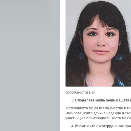
способностите си.
Споделете каква беше Вашата м
Мотивацията ми да взема участие в т
Чакърова, която вдъхна надежда и съз
участници в олимпиадата. Целта ми бе
Изпитвахте ли затруднения при