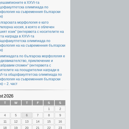
цешампионите в XXVI-та
щофакултетска олимпиада по
рфология на съвременния български
к)
лгарската морфология е като
клорна носия, в която е облечен
ият език” (интервюта с носителите на
та награда в XXVI-та
бщофакултетска олимпиада по
рфология на на съвременния български
к)
лимпиадата по българска морфология е
едизвикателство, приключение и
абравим спомен” (интервюта с
сителите на поощрителни награди в
VI-та общофакултетска олимпиада по
рфология на съвременния български
к) – 2. част
t 2026
T
W
T
F
S
S
1
2
4
5
6
7
8
9
11
12
13
14
15
16
18
19
20
21
22
23