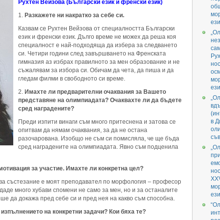
Рухтен Вейзова (Български език и френски език)
об
мо
Разкажете ни накратко за себе си.
ези
Казвам се Рухтен Вейзова от специалността Български
„О
език и френски език. Дълго време не можех да реша коя
не
специалност е най-подходяща да избера за следването
са
си. Четири години след завършването на Френската
Ру
гимназия аз избрах правилното за мен образование и не
нос
съжалявам за избора си. Обичам да чета, да пиша и да
ос
гледам филми в свободното си време.
мо
ези
Имахте ли предварителни очаквания за Вашето
„О
представяне на олимпиадата? Очаквахте ли да бъдете
вд
сред наградените?
(ин
в 
Преди изпити винаги съм много притеснена и затова се
ол
опитвам да нямам очаквания, за да не остана
съв
разочарована. Изобщо не съм си помисляла, че ще бъда
сред наградените на олимпиадата. Явно съм подценила
„О
пр
емо
отивация за участие. Имахте ли конкретна цел?
но
XXV
ова състезание е моят преподавател по морфология – професор
мо
даде много хубави спомени не само за мен, но и за останалите
ези
ше да докажа пред себе си и пред нея на какво съм способна.
“О
 изпълнението на конкретни задачи? Кои бяха те?
инт