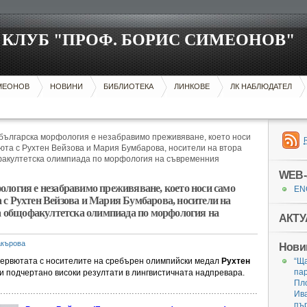
КЛУБ "ПРОФ. БОРИС СИМЕОНОВ"
ИМЕОНОВ
НОВИНИ
БИБЛИОТЕКА
ЛИНКОВЕ
ЛК НАБЛЮДАТЕЛ
българска морфология е незабравимо преживяване, което носи
юта с Рухтен Вейзова и Мария Бумбарова, носители на втора
факултетска олимпиада по морфология на съвременния
WEB-
логия е незабравимо преживяване, което носи само
EN
с Рухтен Вейзова и Мария Бумбарова, носители на
та общофакултетска олимпиада по морфология на
АКТУ
акърова
Нови
ервютата с носителите на сребърен олимпийски медал
Рухтен
“Ща
пар
ли подчертано високи резултати в лингвистичната надпревара.
Пл
……………………………………………………………………………………………………
Ива
пър