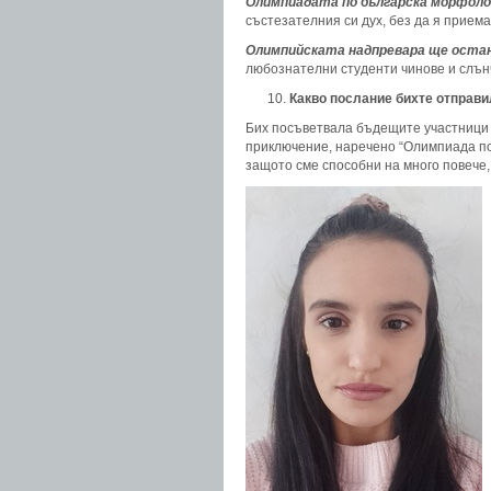
Олимпиадата по българска морфоло
състезателния си дух, без да я прие
Олимпийската надпревара ще остан
любознателни студенти чинове и слън
Какво послание бихте отправ
Бих посъветвала бъдещите участници да
приключение, наречено “Олимпиада по
защото сме способни на много повече,