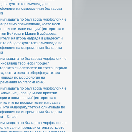
щофакултетска олимпиада по
рфология на съвременния български
к)
лимпиадата по българска морфология е
забравимо преживяване, което носи
мо положителни емоции“ (интервюта с
хтен Вейзова и Мария Бумбарова,
ители на втора награда в Двадесет и
мата общофакултетска олимпиада по
рфология на съвременния български
к)
лимпиадата по българска морфология е
ъхновяващ творчески процес“
тервюта с носителите на трета награда
Двадесет и осмата общофакултетска
импиада по морфология на
ременния български език)
лимпиадата по българска морфология е
иключение, носещо много приятни
ции и нови знания“ (интервюта с
сителите на поощрителни награди в
III-та общофакултетска олимпиада по
рфология на съвременния български
к) – 3. част
лимпиадата по българска морфология е
електуално предизвикателство, което