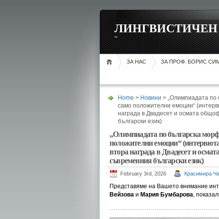
ЛИНГВИСТИЧЕН 
ЗА НАС
ЗА ПРОФ. БОРИС С
Home
>
Новини
> „Олимпиадата по 
само положителни емоции“ (интерв
награда в Двадесет и осмата общо
български език)
„Олимпиадата по българска морфо
положителни емоции“ (интервюта 
втора награда в Двадесет и осма
съвременния български език)
February 3rd, 2026
Красимира Ч
Представяме на Вашето внимание инт
Вейзова
и
Мария Бумбарова
, показа
………………………………………………