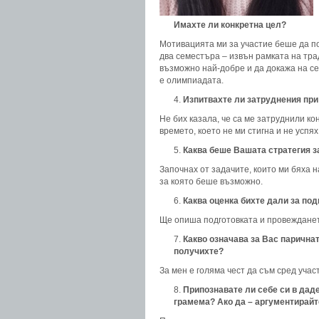
Имахте ли конкретна цел?
Мотивацията ми за участие беше да п
два семестъра – извън рамката на тр
възможно най-добре и да докажа на себ
е олимпиадата.
Изпитвахте ли затруднения при
Не бих казала, че са ме затруднили к
времето, което не ми стигна и не успя
Каква беше Вашата стратегия з
Започнах от задачите, които ми бяха 
за която беше възможно.
Каква оценка бихте дали за по
Ще опиша подготовката и провежданет
Какво означава за Вас паричнат
получихте?
За мен е голяма чест да съм сред учас
Припознавате ли себе си в даде
грамема? Ако да – аргументирайт