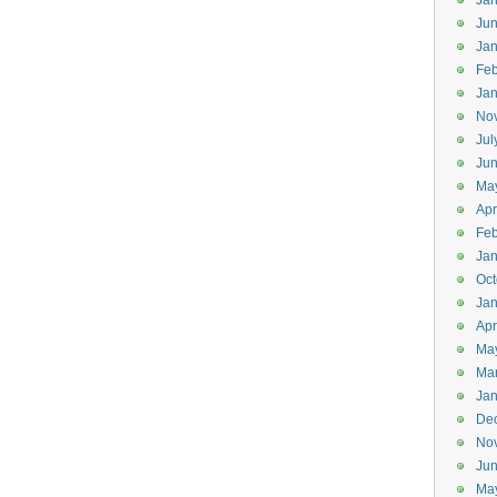
Jan
Ju
Jan
Feb
Jan
No
Jul
Ju
Ma
Apr
Feb
Jan
Oct
Jan
Apr
Ma
Ma
Jan
De
No
Ju
Ma