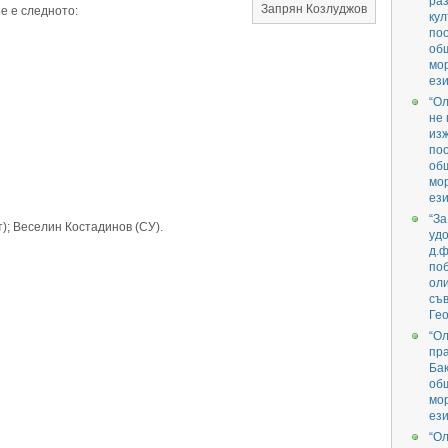
раз
Запрян Козлуджов
е е следното:
кул
поо
об
мо
ези
“О
не 
изж
поо
об
мо
ези
“За
); Веселин Костадинов (СУ).
удо
д.ф
поб
ол
съв
Гео
“О
пра
Бак
об
мо
ези
“О