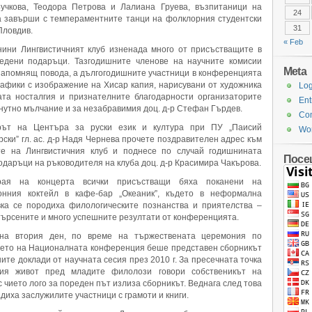
учкова, Теодора Петрова и Лалиана Груева, възпитаници на
24
а завърши с темпераментните танци на фолклорния студентски
31
Пловдив.
« Feb
нини Лингвистичният клуб изненада много от присъстващите в
едени подаръци. Тазгодишните членове на научните комисии
Meta
 напомнящ повода, а дългогодишните участници в конференцията
рафики с изображение на Хисар капия, нарисувани от художника
Log
ата носталгия и признателните благодарности организаторите
Ent
нутно мълчание и за незабравимия доц. д-р Стефан Гърдев.
Co
рът на Центъра за руски език и култура при ПУ „Паисий
Wor
ски” гл. ас. д-р Надя Чернева прочете поздравителен адрес към
те на Лингвистичния клуб и поднесе по случай годишнината
Посе
одаръци на ръководителя на клуба доц. д-р Красимира Чакърова.
рая на концерта всички присъстващи бяха поканени на
онния коктейл в кафе-бар „Океаник”, където в неформална
вка се породиха филологическите познанства и приятелства –
търсените и много успешните резултати от конференцията.
на втория ден, по време на тържествената церемония по
нето на Националната конференция беше представен сборникът
ите доклади от научната сесия през 2010 г. За пресечната точка
ия живот пред младите филолози говори собственикът на
с чието лого за пореден път излиза сборникът. Веднага след това
диха заслужилите участници с грамоти и книги.