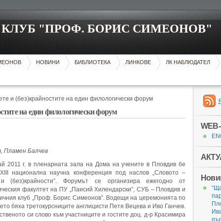
КЛУБ "ПРОФ. БОРИС СИМЕОНОВ"
ИМЕОНОВ
НОВИНИ
БИБЛИОТЕКА
ЛИНКОВЕ
ЛК НАБЛЮДАТЕЛ
ете и (без)крайностите на един филологически форум
ностите на един филологически форум
WEB-
EN
, Пламен Балчев
АКТУ
й 2011 г. в пленарната зала на Дома на учените в Пловдив бе
 XIII национална научна конференция под наслов „Словото –
Нови
и (без)крайности”. Форумът се организира ежегодно от
“Ща
ческия факултет на ПУ „Паисий Хилендарски”, СУБ – Пловдив и
пар
ичния клуб „Проф. Борис Симеонов”. Водещи на церемонията по
Пл
ето бяха третокурсниците англицисти Петя Вецева и Иво Ганчев.
Ива
ственото си слово към участниците и гостите доц. д-р Красимира
пър