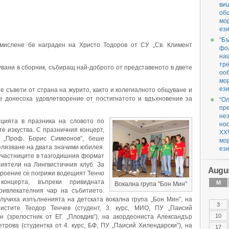
ви
об
мо
ези
“Бъ
мислене бе награден на Христо Тодоров от СУ „Св. Климент
фол
наш
тре
вани в сборник, събиращ най-доброто от представеното в двете
оо
мо
ези
е съвети от страна на журито, както и колегиалното общуване и
е донесоха удовлетворение от постигнатото и вдъхновение за
“О
пр
нез
цията в празника на словото по
но
те изкуства. С празничния концерт,
XX
б „Проф. Борис Симеонов”, беше
мо
лязване на двата значими юбилея.
ези
участниците в тазгодишния формат
ятели на Лингвистичния клуб. За
Augus
роение се погрижи водещият Тенчо
концерта, въпреки привидната
M
Вокална група "Бон Мин"
ривлекателния чар на събитието.
лучиха изпълненията на детската вокална група „Бон Мин”, на
3
нистите Теодор Тенчев (студент, 3. курс, МИО, ПУ „Паисий
10
н (зрелостник от ЕГ „Пловдив”), на акордеониста Александър
трова (студентка от 4. курс, БФ, ПУ „Паисий Хилендарски”), на
17