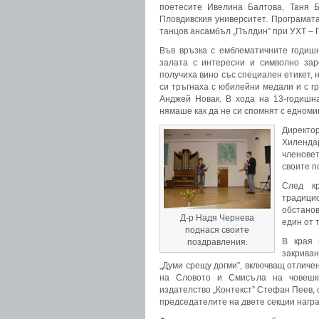
поетесите Ивелина Балтова, Таня Б
Пловдивския университет. Програмат
танцов ансамбъл „Пълдин” при УХТ – 
Във връзка с емблематичните годиш
залата с интересни и символно зар
получиха вино със специален етикет,
си тръгнаха с юбилейни медали и с г
Анджей Новак. В хода на 13-годишн
нямаше как да не си спомнят с едноми
Директо
Хилендар
членове
своите п
След к
традици
обстано
Д-р Надя Чернева
един от 
поднася своите
В края 
поздравления.
закрива
„Думи срещу догми”, включващ отличен
на Словото и Смисъла на човешк
издателство „Контекст” Стефан Пеев, 
председателите на двете секции награ