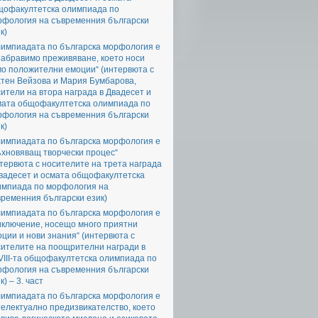
щофакултетска олимпиада по
рфология на съвременния български
к)
лимпиадата по българска морфология е
забравимо преживяване, което носи
мо положителни емоции“ (интервюта с
хтен Вейзова и Мария Бумбарова,
ители на втора награда в Двадесет и
мата общофакултетска олимпиада по
рфология на съвременния български
к)
лимпиадата по българска морфология е
ъхновяващ творчески процес“
тервюта с носителите на трета награда
Двадесет и осмата общофакултетска
импиада по морфология на
ременния български език)
лимпиадата по българска морфология е
иключение, носещо много приятни
ции и нови знания“ (интервюта с
сителите на поощрителни награди в
III-та общофакултетска олимпиада по
рфология на съвременния български
к) – 3. част
лимпиадата по българска морфология е
електуално предизвикателство, което