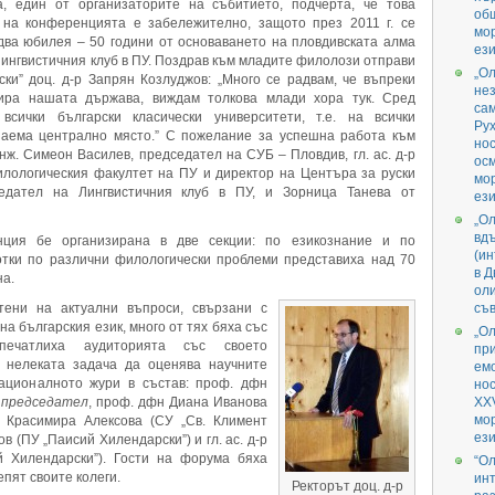
а, един от организаторите на събитието, подчерта, че това
об
 на конференцията е забележително, защото през 2011 г. се
мо
два юбилея – 50 години от основаването на пловдивската алма
ези
Лингвистичния клуб в ПУ. Поздрав към младите филолози отправи
„О
ки” доц. д-р Запрян Козлуджов: „Много се радвам, че въпреки
не
мира нашата държава, виждам толкова млади хора тук. Сред
са
всички български класически университети, т.е. на всички
Ру
 заема централно място.” С пожелание за успешна работа към
нос
нж. Симеон Василев, председател на СУБ – Пловдив, гл. ас. д-р
ос
илологическия факултет на ПУ и директор на Центъра за руски
мо
седател на Лингвистичния клуб в ПУ, и Зорница Танева от
ези
„О
вд
нция бе организирана в две секции: по езикознание и по
(ин
отки по различни филологически проблеми представиха над 70
в 
на.
ол
тени на актуални въпроси, свързани с
съв
а българския език, много от тях бяха със
„О
печатлиха аудиторията със своето
пр
 нелеката задача да оценява научните
емо
ационалното жури в състав: проф. дфн
но
–
председател
, проф. дфн Диана Иванова
XXV
мо
р Красимира Алексова (СУ „Св. Климент
ези
ов (ПУ „Паисий Хилендарски”) и гл. ас. д-р
 Хилендарски”). Гости на форума бяха
“О
епят своите колеги.
инт
Ректорът доц. д-р