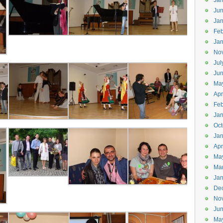
Jan
Ju
Jan
Feb
Jan
No
Jul
Ju
Ma
Apr
Feb
Jan
Oct
Jan
Apr
Ma
Ma
Jan
De
No
Ju
Ma