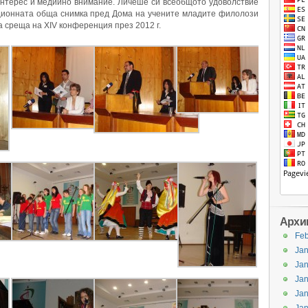
нтерес и медийно внимание. Личеше си всеобщото удоволствие
ционната обща снимка пред Дома на учените младите филолози
 среща на ХІV конференция през 2012 г.
Архи
Feb
Jan
Jan
Jan
Jan