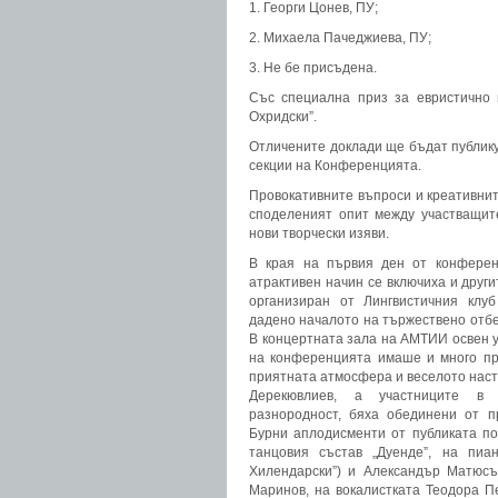
1. Георги Цонев, ПУ;
2. Михаела Пачеджиева, ПУ;
3. Не бе присъдена.
Със специална приз за евристично 
Охридски”.
Отличените доклади ще бъдат публику
секции на Конференцията.
Провокативните въпроси и креативнит
споделеният опит между участващит
нови творчески изяви.
В края на първия ден от конферен
атрактивен начин се включиха и други
организиран от Лингвистичния клу
дадено началото на тържествено отбе
В концертната зала на АМТИИ освен 
на конференцията имаше и много при
приятната атмосфера и веселото наст
Дерекювлиев, а участниците в 
разнородност, бяха обединени от п
Бурни аплодисменти от публиката по
танцовия състав „Дуенде”, на пиа
Хилендарски”) и Александър Матюсъ
Маринов, на вокалистката Теодора Пе