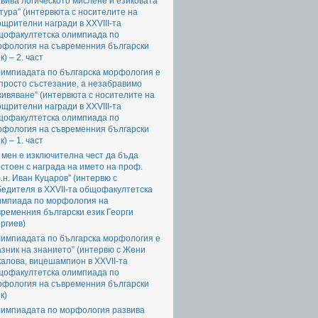
вива логическото мислене и езиковата
тура” (интервюта с носителите на
щрителни награди в XXVIII-та
щофакултетска олимпиада по
рфология на съвременния български
к) – 2. част
лимпиадата по българска морфология е
просто състезание, а незабравимо
ивяване” (интервюта с носителите на
щрителни награди в XXVIII-та
щофакултетска олимпиада по
рфология на съвременния български
к) – 1. част
 мен е изключителна чест да бъда
стоен с награда на името на проф.
.н. Иван Куцаров” (интервю с
едителя в XXVII-та общофакултетска
импиада по морфология на
ременния български език Георги
ргиев)
лимпиадата по българска морфология е
зник на знанието” (интервю с Жени
алова, вицешампион в XXVII-та
щофакултетска олимпиада по
рфология на съвременния български
к)
лимпиадата по морфология развива