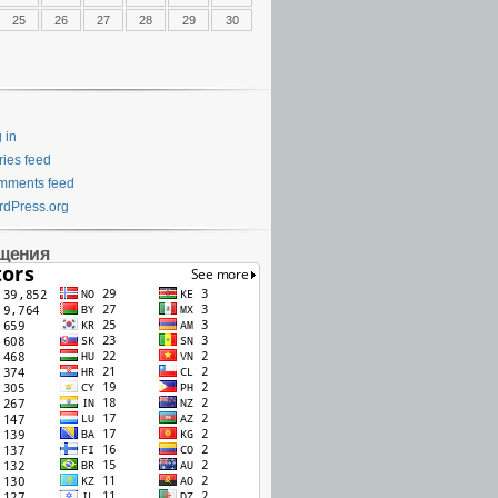
25
26
27
28
29
30
 in
ries feed
mments feed
dPress.org
щения