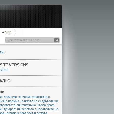
АРХИВ
RSS
SITE VERSIONS
GLISH
АЛНО
ни
стливи сме, че бяхме удостоени с
ична премия на името на създателя на
овдивската лингвистична школа проф.
н Куцаров” (интервюта с носителите на
ва награда в Двадесет и осмата