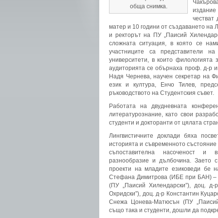
Чакъров
обща снимка.
издание
честват 
матер и 10 години от създаването на 
и ректорът на ПУ „Паисий Хилендарс
сложната ситуация, в която се на
участниците са представители на 
университети, в които филологията
аудиторията се обърнаха проф. д-р и
Надя Чернева, научен секретар на Ф
език и култура, Енчо Тилев, пред
ръководството на Студентския съвет.
Работата на двудневната конфере
литературознание, като свои разраб
студенти и докторанти от цялата стра
Лингвистичните доклади бяха посве
историята и съвременното състояние н
съпоставителна насоченост и в
разнообразие и дълбочина. Заето с
проекти на младите езиковеди бе н
Стефана Димитрова (ИБЕ при БАН) 
(ПУ „Паисий Хилендарски”), доц. д-
Охридски”), доц. д-р Константин Куцар
Снежа Цонева-Матюсън (ПУ „Паисий
също така и студенти, дошли да подкр