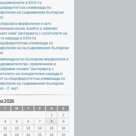
цешампионите в XXVI-та
щофакултетска олимпиада по
рфология на съвременния български
к)
лгарската морфология е като
клорна носия, в която е облечен
ият език” (интервюта с носителите на
та награда в XXVI-та
бщофакултетска олимпиада по
рфология на на съвременния български
к)
лимпиадата по българска морфология е
едизвикателство, приключение и
абравим спомен” (интервюта с
сителите на поощрителни награди в
VI-та общофакултетска олимпиада по
рфология на съвременния български
к) – 2. част
t 2026
T
W
T
F
S
S
1
2
4
5
6
7
8
9
11
12
13
14
15
16
18
19
20
21
22
23