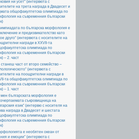
ковия ни усет” (интервюта с
ителите на трета награда в Двадесет и
дмата общофакултетска олимпиада по
рфология на съвременния български
к)
лимпиадата по българска морфология е
ключение и предизвикателство като
ое друго” (интервюта с носителите на
щрителни награди в XXVII-та
щофакултетска олимпиада по
рфология на съвременния български
к) – 2. част
 станеш част от второ семейство –
ологическото” (интервюта с
сителите на поощрителни награди в
VII-та общофакултетска олимпиада по
рфология на съвременния български
к) – 1. част
 мен българската морфология е
изчерпаемата съкровищница на
гарския език” (интервю с носителя на
ва награда в Двадесет и шестата
щофакултетска олимпиада по
рфология на съвременния български
к)
орфологията е необятен океан от
ния и емоции” (интервюта с