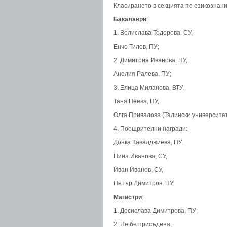
Класирането в секцията по езикознани
Бакалаври
:
1. Велислава Тодорова, СУ,
Енчо Тилев, ПУ;
2. Димитрия Иванова, ПУ,
Анелия Ралева, ПУ;
3. Елица Миланова, ВТУ,
Таня Пеева, ПУ,
Олга Привалова (Талински университет
4. Поощрителни награди:
Донка Кавалджиева, ПУ,
Нина Иванова, СУ,
Иван Иванов, СУ,
Петър Димитров, ПУ.
Магистри
:
1. Десислава Димитрова, ПУ;
2. Не бе присъдена;