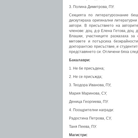
3. Полина Димитрова, ПУ.
Секцията по литературознание беш
дискутираха оригинални литературни 
автори. В присъствието на авторит
членове: доц. д-р Елена Гетова, доц. 
Влашки, участниците разказаха за 
митовете и потърсиха безкрайност
докторантско присъствие, и студенти
представянето си. Отличени бяха след
Бакалаври:
1. Не бе присъдена;
2. Не се присъжда;
3. Теодора Иванова, ПУ,
Мария Маринова, СУ,
Деница Георгиева, ПУ.
4. Поощрителни награди:
Радостина Петрова, СУ,
Таня Пеева, ПУ.
Магистри: