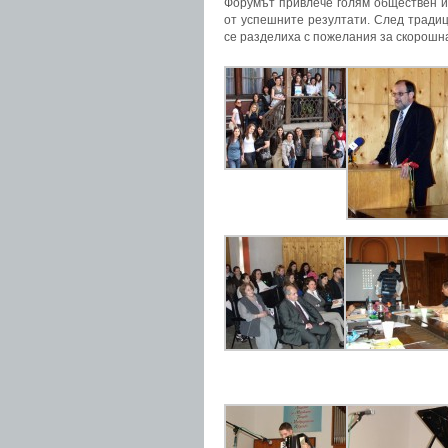
Форумът привлече голям обществен и
от успешните резултати. След тради
се разделиха с пожелания за скорошна