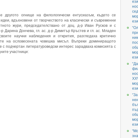
ези
нос
се
е другото огнище на филологически ентусиазъм, където се
мо
идеи, вдъхновени от творчеството на класически и съвременни
ези
етното жури, председателствано от доц. д-р Иван Русков и с
“О
д-р Дарина Дончева, гл. ас. д-р Димитър Кръстев и гл. ас. Младен
при
своите научни наблюдения и открития, разгледаха критично
ник
ите на ословесената човешка мисъл. Въпреки доминиращото
поо
те с подчертан литературоведски интерес зарадваха комисията с
об
ните участници:
мо
ези
“Да
фил
но
XX
мо
ези
“За
не
бъл
пър
об
мо
ези
“М
зна