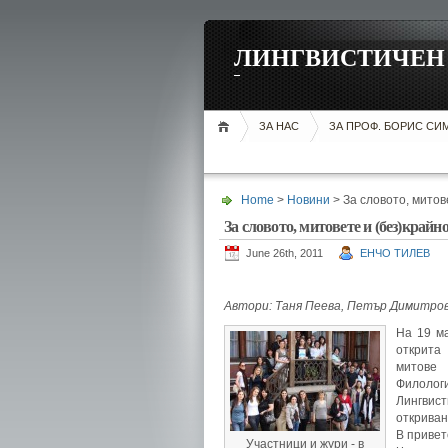
ЛИНГВИСТИЧЕН 
ЗА НАС
ЗА ПРОФ. БОРИС С
Home
>
Новини
> За словото, митов
За словото, митовете и (без)край
June 26th, 2011
ЕНЧО ТИЛЕВ
Автори: Таня Пеева, Петър Димитров
На 19 ма
открита
митове 
Филологи
Лингвист
откриван
В привет
Участници и жури - в