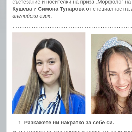
състезание и носителки на приза „Морфолог н
Кушев
а и
Симона Тупарова
от специалността
английски език
.
…………………………………………………………
Разкажете ни
накратко за себе си
.