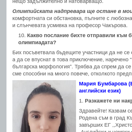
нещо задължително и натоварващо.
Олимпийската надпревара ще остане в мо
комфортната си обстановка, пълните с любозна
и слънчевата усмивка на професор Чакърова.
Какво послание бихте отправили към 
олимпиадата?
Бих посъветвала бъдещите участници да не се с
а да се впуснат в това приключение, наречено
българска морфология”. Трябва да спрем да с
сме способни на много повече, отколкото пред
Мария Бумбарова (Б
английски език)
Разкажете ни накр
Здравейте! Казвам с
Родена съм в град К
завърших ЕГ ,,Христо