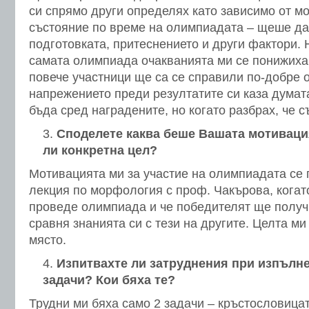
си спрямо други определях като зависимо от м
състояние по време на олимпиадата – щеше да
подготовката, притеснението и други фактори.
самата олимпиада очакванията ми се понижиха,
повече участници ще са се справили по-добре о
напрежението преди резултатите си каза думата
бъда сред наградените, но когато разбрах, че с
Споделете каква беше Вашата мотивация
ли конкретна цел?
Мотивацията ми за участие на олимпиадата се
лекция по морфология с проф. Чакърова, когато
проведе олимпиада и че победителят ще получи
сравня знанията си с тези на другите. Целта ми
място.
Изпитвахте ли затруднения при изпълне
задачи? Кои бяха те?
Трудни ми бяха само 2 задачи – кръстословица