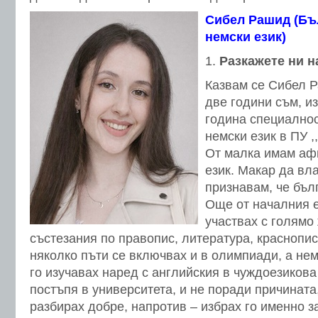
Сибел Рашид (Бъл
немски език)
Разкажете ни
н
Казвам се Сибел Р
две години съм, и
година специалнос
немски език в ПУ 
От малка имам аф
език. Макар да вл
признавам, че бълг
Още от началния е
участвах с голямо
състезания по правопис, литература, краснопис
няколко пъти се включвах и в олимпиади, а не
го изучавах наред с английския в чуждоезикова
постъпя в университета, и не поради причината
разбирах добре, напротив – избрах го именно з