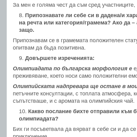
За мен е голяма чест да съм сред участниците,
Припознавате ли себе си в дадена/и хар
на речта или категория/грамема? Ако да –
защо.
Припознавам се в грамемата положителен стату
опитвам да бъда позитивна.
Довършете изреченията:
Олимпиадата по българска морфология е
е
преживяване, което носи само положителни ем
Олимпийската надпревара ще остане в мо
петъчните консултации, с топлата атмосфера, к
съпътстваше, и с аромата на олимпийския чай.
Какво послание бихте отправили към 
олимпиадата?
Бих ги посъветвала да вярват в себе си и да се
приключение.