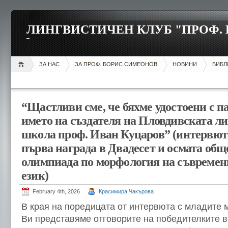
ЛИНГВИСТИЧЕН КЛУБ "ПРОФ.
ЗА НАС
ЗА ПРОФ. БОРИС СИМЕОНОВ
НОВИНИ
БИБЛ
“Щастливи сме, че бяхме удостоени с 
името на създателя на Пловдивската л
школа проф. Иван Куцаров” (интервюта
първа награда в Двадесет и осмата об
олимпиада по морфология на съвремен
език)
February 4th, 2026
Красимира Чакърова
В края на поредицата от интервюта с младите
Ви представяме отговорите на победителките в