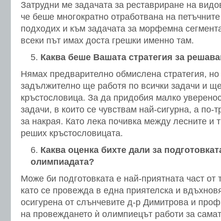
Затрудни ме задачата за реставриране на видо
че беше многократно отработвана на петъчните
подходих и към задачата за морфемна сегмента
всеки път имах доста грешки именно там.
Каква беше Вашата стратегия за решава
Нямах предварително обмислена стратегия, но 
задължително ще работя по всички задачи и щ
кръстословица. За да придобия малко увереност
задачи, в които се чувствам най-сигурна, а по-
за накрая. Като лека почивка между лесните и 
реших кръстословицата.
Каква оценка бихте дали за подготовкат
олимпиадата?
Може би подготовката е най-приятната част от 
като се провежда в една приятелска и вдъхно
осигурена от слънчевите д-р Димитрова и проф
на провеждането ѝ олимпиецът работи за самат