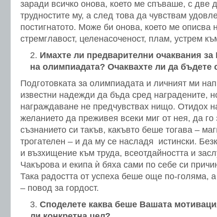
заради всичко онова, което ме спъваше, с две 
трудностите му, а след това да чувствам удовл
постигнатото. Може би онова, което ме описва 
стремглавост, целенасоченост, плам, устрем къ
Имахте ли предварителни очаквания за
на олимпиадата? Очаквахте ли да бъдете 
Подготовката за олимпиадата и личният ми нап
известни надежди да бъда сред наградените, н
награждаване не предчувствах нищо. Отидох н
желанието да преживея всеки миг от нея, да го
съзнанието си такъв, какъвто беше тогава – ма
трогателен – и да му се насладя истински. Бе
и възхищение към труда, всеотдайността и засл
Чакърова и екипа ѝ бяха сами по себе си причи
Така радостта от успеха беше още по-голяма, а
– повод за гордост.
Споделете каква беше Вашата мотивация
ли конкретна цел?