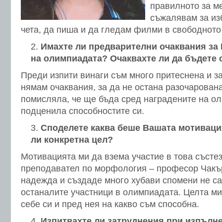
правилното за м
съжалявам за из
чета, да пиша и да гледам филми в свободното
Имахте ли предварителни очаквания за
на олимпиадата? Очаквахте ли да бъдете 
Преди изпити винаги съм много притеснена и з
нямам очаквания, за да не остана разочарован
помисляла, че ще бъда сред наградените на о
подценила способностите си.
Споделете каква беше Вашата мотивация
ли конкретна цел?
Мотивацията ми да взема участие в това състе
преподавател по морфология – професор Чакър
надежда и създаде много хубави спомени не сам
останалите участници в олимпиадата. Целта м
себе си и пред нея на какво съм способна.
Изпитвахте ли затруднения при изпълне