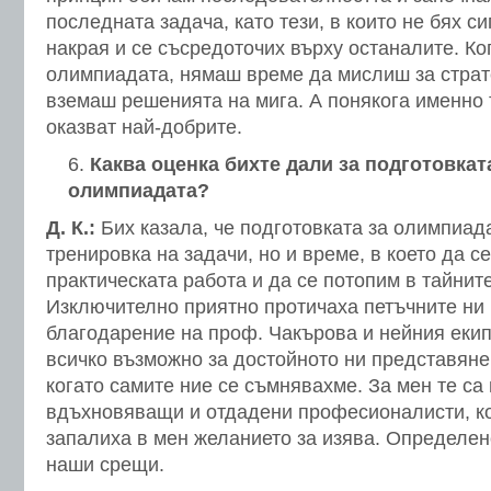
последната задача, като тези, в които не бях си
накрая и се съсредоточих върху останалите. Ко
олимпиадата, нямаш време да мислиш за страт
вземаш решенията на мига. А понякога именно 
оказват най-добрите.
Каква оценка бихте дали за подготовкат
олимпиадата?
Д. К.:
Бих казала, че подготовката за олимпиад
тренировка на задачи, но и време, в което да с
практическата работа и да се потопим в тайните
Изключително приятно протичаха петъчните ни
благодарение на проф. Чакърова и нейния екип
всичко възможно за достойното ни представяне
когато самите ние се съмнявахме. За мен те са
вдъхновяващи и отдадени професионалисти, ко
запалиха в мен желанието за изява. Определен
наши срещи.