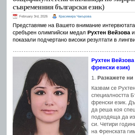
съвременния български език)
February 3rd, 2026
Красимира Чакърова
Представяме на Вашето внимание интервютата 
сребърен олимпийски медал
Рухтен Вейзова
показали подчертано високи резултати в лингв
…………………………………………………………
Рухтен Вейзова 
френски език)
Разкажете ни 
Казвам се Рухте
специалността Б
френски език. Д
да реша коя спец
подходяща да из
си. Четири годи
на Френската ги