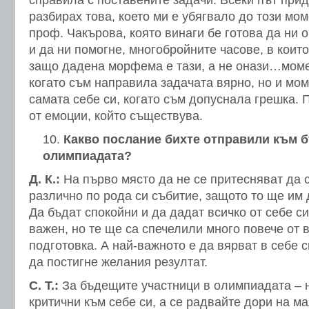
справила с поставените задачи. Всеки път при
разбирах това, което ми е убягвало до този мом
проф. Чакърова, която винаги бе готова да ни 
и да ни помогне, многобройните часове, в коит
защо дадена морфема е тази, а не онази…моме
когато съм направила задачата вярно, но и мо
самата себе си, когато съм допуснала грешка.
от емоции, който съществува.
Какво послание бихте отправили към 
олимпиадата?
Д. К.:
На първо място да не се притесняват да с
различно по рода си събитие, защото то ще им 
Да бъдат спокойни и да дадат всичко от себе си
важен, но те ще са спечелили много повече от 
подготовка. А най-важното е да вярват в себе 
да постигне желания резултат.
С. Т.:
За бъдещите участници в олимпиадата – 
критични към себе си, а се радвайте дори на ма