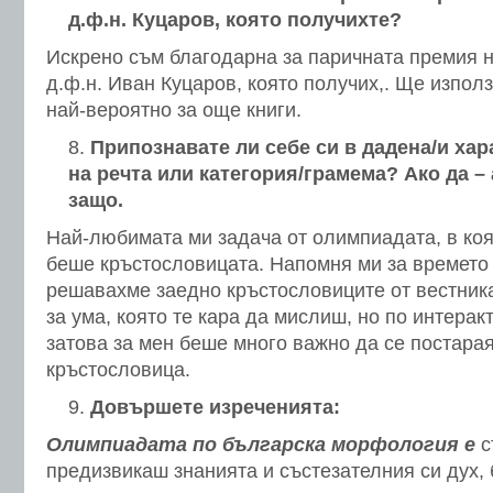
д.ф.н. Куцаров, която получихте?
Искрено съм благодарна за паричната премия н
д.ф.н. Иван Куцаров, която получих,. Ще изпол
най-вероятно за още книги.
Припознавате ли себе си в дадена/и хар
на речта или категория/грамема? Ако да –
защо.
Най-любимата ми задача от олимпиадата, в коя
беше кръстословицата. Напомня ми за времето 
решавахме заедно кръстословиците от вестника
за ума, която те кара да мислиш, но по интера
затова за мен беше много важно да се постара
кръстословица.
Довършете изреченията:
Олимпиадата по българска морфология е
с
предизвикаш знанията и състезателния си дух, 