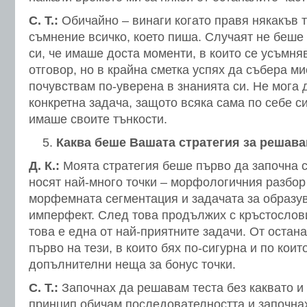
С. Т.:
Обичайно – винаги когато правя някакъв т
съмнение всичко, което пиша. Случаят не беш
си, че имаше доста моменти, в които се усъмня
отговор, но в крайна сметка успях да събера ми
почувствам по-уверена в знанията си. Не мога 
конкретна задача, защото всяка сама по себе с
имаше своите тънкости.
Каква беше Вашата стратегия за решава
Д. К.:
Моята стратегия беше първо да започна с
носят най-много точки – морфологичния разбор
морфемната сегментация и задачата за образув
имперфект. След това продължих с кръстослов
това е една от най-приятните задачи. От остан
първо на тези, в които бях по-сигурна и по кои
допълнителни неща за бонус точки.
С. Т.:
Започнах да решавам теста без каквато и 
принцип обичам последователността и започнах