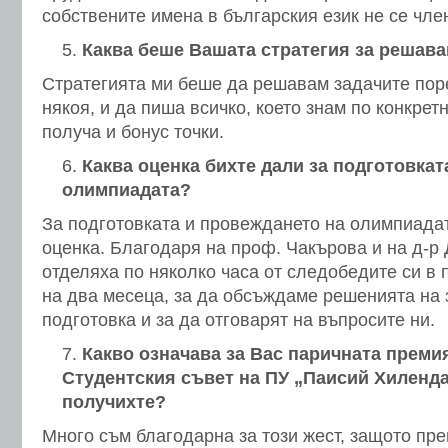
собствените имена в българския език не се чле
Каква беше Вашата стратегия за решава
Стратегията ми беше да решавам задачите поре
някоя, и да пиша всичко, което знам по конкретн
получа и бонус точки.
Каква оценка бихте дали за подготовкат
олимпиадата?
За подготовката и провеждането на олимпиада
оценка. Благодаря на проф. Чакърова и на д-р 
отделяха по няколко часа от следобедите си в
на два месеца, за да обсъждаме решенията на 
подготовка и за да отговарят на въпросите ни.
Какво означава за Вас паричната премия
Студентския съвет на ПУ „Паисий Хиленда
получихте?
Много съм благодарна за този жест, защото пр