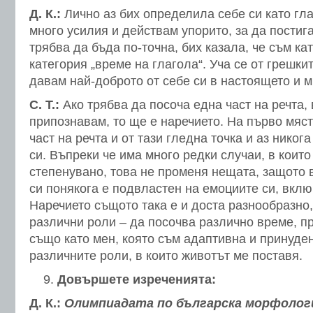
Д. К.:
Лично аз бих определила себе си като гл
много усилия и действам упорито, за да постига
трябва да бъда по-точна, бих казала, че съм к
категория „време на глагола“. Уча се от грешки
давам най-доброто от себе си в настоящето и 
С. Т.:
Ако трябва да посоча една част на речта, 
припознавам, то ще е наречието. На първо мяст
част на речта и от тази гледна точка и аз никог
си. Въпреки че има много редки случаи, в коит
степенувано, това не променя нещата, защото 
си понякога е подвластен на емоциите си, вклю
Наречието същото така е и доста разнообразно,
различни роли – да посочва различно време, п
също като мен, която съм адаптивна и принуден
различните роли, в които животът ме поставя.
Довършете изреченията:
Д. К.:
Олимпиадата по българска морфолог