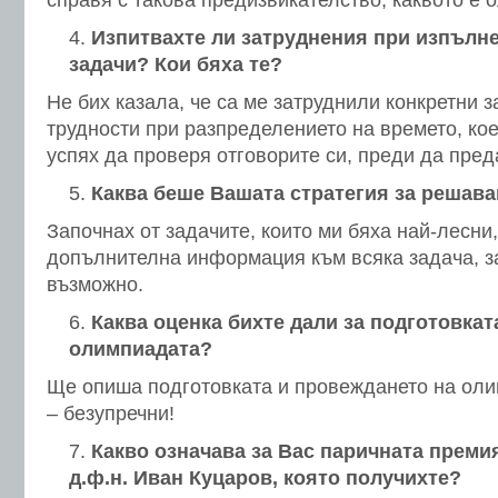
справя с такова предизвикателство, каквото е 
Изпитвахте ли затруднения при изпълне
задачи? Кои бяха те?
Не бих казала, че са ме затруднили конкретни 
трудности при разпределението на времето, кое
успях да проверя отговорите си, преди да пред
Каква беше Вашата стратегия за решава
Започнах от задачите, които ми бяха най-лесни,
допълнителна информация към всяка задача, з
възможно.
Каква оценка бихте дали за подготовкат
олимпиадата?
Ще опиша подготовката и провеждането на оли
– безупречни!
Какво означава за Вас паричната преми
д.ф.н. Иван Куцаров, която получихте?