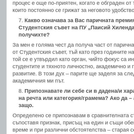
процес е още по-приятен, когато е обграден от 
които постоянно се грижат за неговото удобство
Какво означава за Вас паричната премия
Студентския съвет на ПУ „Паисий Хиленда
получихте?
За мен е голяма чест да получа част от паричн
от Студентския съвет, тъй като през годините 
той се е утвърдил като орган, чийто фокус са и
студентите и тяхното личностно, академично и
развитие. В този дух – парите ще заделя за сл
академичния ми път.
Припознавате ли себе си в дадена/и хар
на речта или категория/грамема? Ако да –
защо.
Определено се припознавам в сравнителната ст
съпоставя признак, присъщ на един и същи обек
време и при различни обстоятелства – старая 