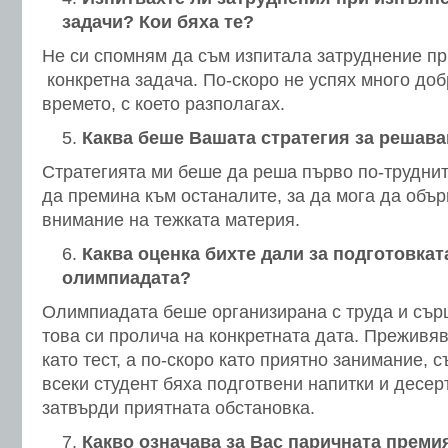
задачи? Кои бяха те?
Не си спомням да съм изпитала затруднение пр
конкретна задача. По-скоро не успях много до
времето, с което разполагах.
Каква беше Вашата стратегия за решава
Стратегията ми беше да реша първо по-труднит
да премина към останалите, за да мога да объ
внимание на тежката материя.
Каква оценка бихте дали за подготовкат
олимпиадата?
Олимпиадата беше организирана с труда и сърц
това си пролича на конкретната дата. Преживя
като тест, а по-скоро като приятно занимание, с
всеки студент бяха подготвени напитки и десер
затвърди приятната обстановка.
Какво означава за Вас паричната преми