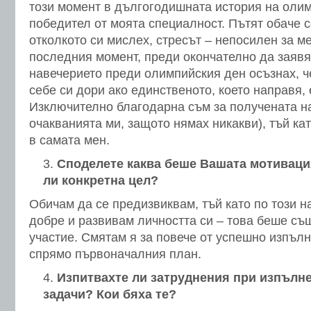
този момент в дългогодишната история на оли
победител от моята специалност. Пътят обаче с
отколкото си мислех, стресът – непосилен за м
последния момент, преди окончателно да заявя 
навечерието преди олимпийския ден осъзнах, ч
себе си дори ако единственото, което направя, 
Изключително благодарна съм за получената н
очакванията ми, защото нямах никакви), тъй ка
в самата мен.
Споделете каква беше Вашата мотивация
ли конкретна цел?
Обичам да се предизвиквам, тъй като по този н
добре и развивам личността си – това беше съ
участие. Смятам я за повече от успешно изпълн
спрямо първоначалния план.
Изпитвахте ли затруднения при изпълне
задачи? Кои бяха те?