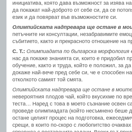
инициатива, която дава възможност за изява 
да покажат най-доброто от себе си, да се потоп
език и да повярват във възможностите си.
Олимпийската надпревара ще остане в мо
петъчните ни консултации, незабравимите емоц
събитието, както и прекрасното отношение на 
С. Т.:
Олимпиадата по българска морфология
нас да покаже знанията си, които е придобил п
обучение, както и труда, който е положил, за да
докаже най-вече пред себе си, че е способен на
отколкото самият той смята.
Олимпийската надпревара ще остане в моите
невероятния плодов чай, който вкусихме по вр
теста… Наред с това в моето съзнание освен са
проведе олимпиадата (който несъмнено беше д
остане целият процес на подготовка, ежеседми
срещи, в които по-скоро с любопитство очаквах