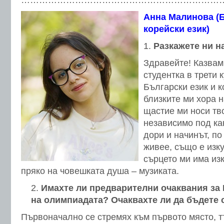
…………………………………………………………
Анна Малинова (Б
корейски език)
Разкажете ни
н
Здравейте! Казвам
студентка в трети 
Български език и к
близките ми хора 
щастие ми носи тв
независимо под ка
дори и начинът, по
живее, също е изк
сърцето ми има изк
пряко на човешката душа – музиката.
Имахте ли предварителни очаквания за
на олимпиадата? Очаквахте ли да бъдете 
Първоначално се стремях към първото място, тъ