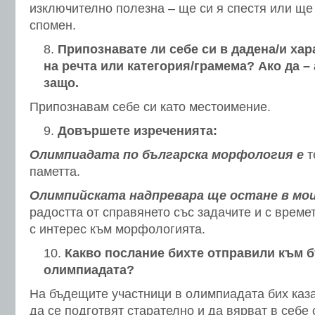
изключително полезна – ще си я спестя или ще
спомен.
Припознавате ли себе си в дадена/и хар
на речта или категория/грамема? Ако да –
защо.
Припознавам себе си като местоимение.
Довършете изреченията:
Олимпиадата по българска морфология е
т
паметта.
Олимпийската надпревара ще остане в мо
радостта от справянето със задачите и с време
с интерес към морфологията.
Какво послание бихте отправили към 
олимпиадата?
На бъдещите участници в олимпиадата бих каза
да се подготвят старателно и да вярват в себе 