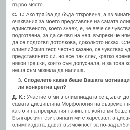
първо място.
С. Т.:
Ако трябва да бъда откровена, а аз винаг
очаквания за моето представяне на самата ол
единственото, което знаех, е, че вече се чувст
подготвена, за да се явя на нея, въпреки че н
да се подготвя дотолкова, доколкото исках. Сл
олимпийския тест, честно казано, се чувствах у
представянето си, но все пак след кратко време
някои грешки, които съм допуснала, и за това 
неща съм можела да напиша.
Споделете каква беше Вашата мотивация
ли конкретна цел?
Д. К.:
Участието ми в олимпиадата се дължи до
самата дисциплина Морфология на съвременния
както и на прекрасния начин, по който ми беше
Българският език винаги ми е харесвал, а дисц
олимпиадата, дават възможност за по-задълбо