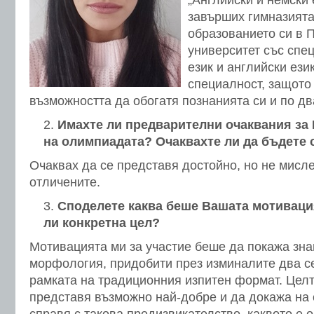
„Английски и немски 
завърших гимназият
образованието си в 
университет със спе
език и английски ези
специалност, защото
възможността да обогатя познанията си и по дв
Имахте ли предварителни очаквания за
на олимпиадата? Очаквахте ли да бъдете 
Очаквах да се представя достойно, но не мисле
отличените.
Споделете каква беше Вашата мотивация
ли конкретна цел?
Мотивацията ми за участие беше да покажа зна
морфология, придобити през изминалите два с
рамката на традиционния изпитен формат. Целт
представя възможно най-добре и да докажа на с