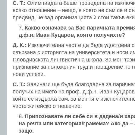
С. Т.:
Олимпиадата беше проведена на изключи
всяко отношение – нещо, в което не съм се и с
предвид, че зад организацията ѝ стои такъв ек
Какво означава за Вас паричната преми
д.ф.н. Иван Куцаров, която получихте?
Д. К.:
Изключителна чест е да бъда удостоена с 
свързана с историята на университета и носи и
Пловдивската лингвистична школа. За мен тази
признание за положения труд и поощрение по п
нови успехи.
С. Т.:
Завинаги ще бъда благодарна за паричнат
получих на името на проф. д.ф.н. Иван Куцаров,
който се издържа сам, за мен тя е изключител
чисто житейско отношение.
Припознавате ли себе си в дадена/и хар
на речта или категория/грамема? Ако да –
защо.