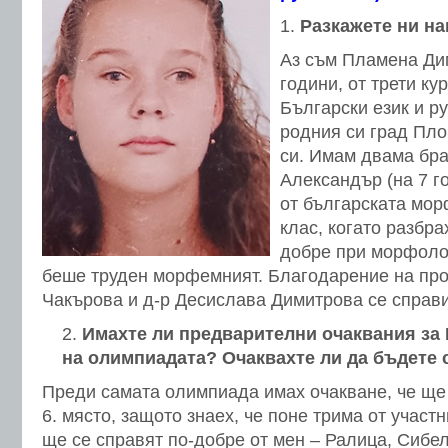
Разкажете ни нак
Аз съм Пламена Ди
години, от трети ку
Български език и ру
родния си град Пло
си. Имам двама бра
Александър (на 7 г
от българската мор
клас, когато разбра
добре при морфолог
беше труден морфемният. Благодарение на пр
Чакърова и д-р Десислава Димитрова се справих
Имахте ли предварителни очаквания за
на олимпиадата? Очаквахте ли да бъдете 
Преди самата олимпиада имах очакване, че ще 
6. място, защото знаех, че поне трима от учас
ще се справят по-добре от мен – Ралица, Сибел