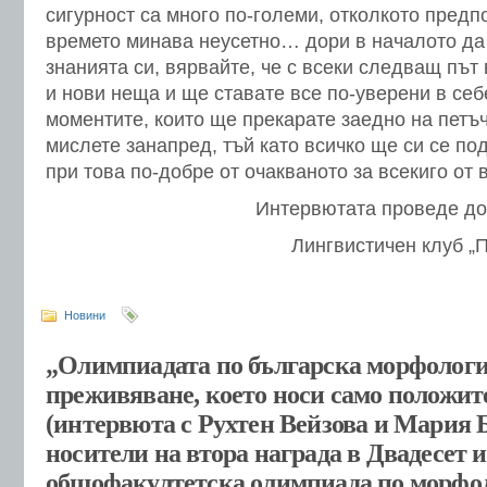
сигурност са много по-големи, отколкото предп
времето минава неусетно… дори в началото да 
знанията си, вярвайте, че с всеки следващ път
и нови неща и ще ставате все по-уверени в себ
моментите, които ще прекарате заедно на петъч
мислете занапред, тъй като всичко ще си се под
при това по-добре от очакваното за всекиго от 
Интервютата проведе до
Лингвистичен клуб „
Новини
„Олимпиадата по българска морфологи
преживяване, което носи само положи
(интервюта с Рухтен Вейзова и Мария 
носители на втора награда в Двадесет и
общофакултетска олимпиада по морфо