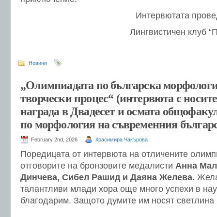
Интервютата прове
Лингвистичен клуб “
Новини
„Олимпиадата по българска морфологи
творчески процес“ (интервюта с носите
награда в Двадесет и осмата общофаку
по морфология на съвременния българс
February 2nd, 2026
Красимира Чакърова
Поредицата от интервюта на отличените олим
отговорите на бронзовите медалисти
Анна Мал
Динчева, Сибел Рашид и Даяна Желева
. Жел
талантливи млади хора още много успехи в наук
благодарим. Защото думите им носят светлина