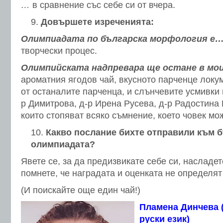
…
в сравнение със себе си от вчера.
Довършете изреченията:
Олимпиадата по българска морфология е
творчески процес.
Олимпийската надпревара ще остане в мо
ароматния ягодов чай, вкусното парченце локум
от останалите парченца, и слънчевите усмивки 
р Димитрова, д-р Ирена Русева, д-р Радостина 
които стопяват всяко съмнение, което човек мож
Какво послание бихте отправили към 
олимпиадата?
Явете се, за да предизвикате себе си, насладет
помнете, че наградата и оценката не определят
(И поискайте още един чай!)
Пламена Динчева (
руски език)