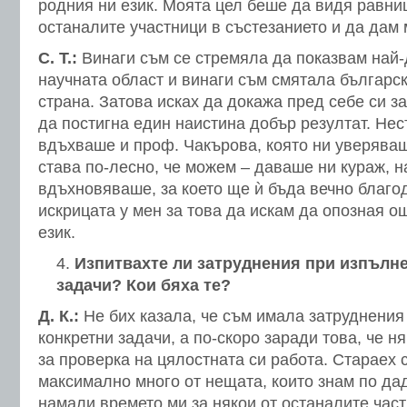
родния ни език. Моята цел беше да видя равни
останалите участници в състезанието и да дам 
С. Т.:
Винаги съм се стремяла да показвам най-д
научната област и винаги съм смятала българск
страна. Затова исках да докажа пред себе си за
да постигна един наистина добър резултат. Не
вдъхваше и проф. Чакърова, която ни уверяваш
става по-лесно, че можем – даваше ни кураж, н
вдъхновяваше, за което ще ѝ бъда вечно благо
искрицата у мен за това да искам да опозная о
език.
Изпитвахте ли затруднения при изпълне
задачи? Кои бяха те?
Д. К.:
Не бих казала, че съм имала затруднения
конкретни задачи, а по-скоро заради това, че 
за проверка на цялостната си работа. Стараех 
максимално много от нещата, които знам по дад
намали времето ми за някои от останалите части