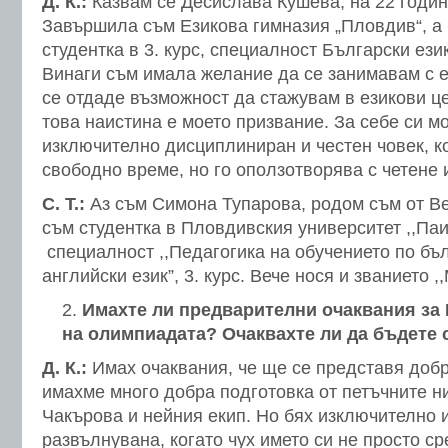
Д. К.:
Казвам се Десислава Кушева, на 22 години
Завършила съм Езикова гимназия „Пловдив“, а
студентка в 3. курс, специалност Български език
Винаги съм имала желание да се занимавам с е
се отдаде възможност да стажувам в езикови це
това наистина е моето призвание. За себе си мо
изключително дисциплиниран и честен човек, к
свободно време, но го оползотворява с четене 
С. Т.:
Аз съм Симона Тупарова, родом съм от В
съм студентка в Пловдивския университет ,,Па
специалност ,,Педагогика на обучението по бъл
английски език”, 3. курс. Вече нося и званието 
Имахте ли предварителни очаквания за
на олимпиадата? Очаквахте ли да бъдете 
Д. К.:
Имах очаквания, че ще се представя добр
имахме много добра подготовка от петъчните н
Чакърова и нейния екип. Но бях изключително 
развълнувана, когато чух името си не просто ср