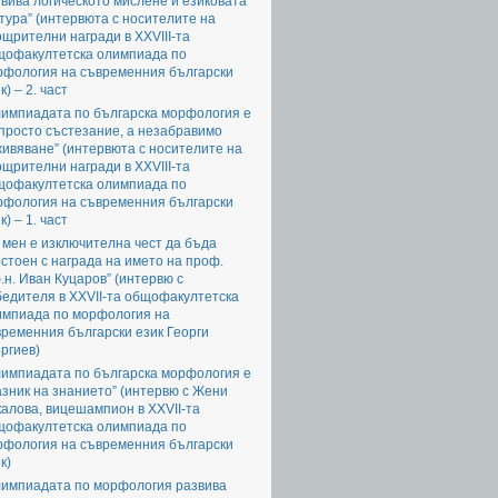
вива логическото мислене и езиковата
тура” (интервюта с носителите на
щрителни награди в XXVIII-та
щофакултетска олимпиада по
рфология на съвременния български
к) – 2. част
лимпиадата по българска морфология е
просто състезание, а незабравимо
ивяване” (интервюта с носителите на
щрителни награди в XXVIII-та
щофакултетска олимпиада по
рфология на съвременния български
к) – 1. част
 мен е изключителна чест да бъда
стоен с награда на името на проф.
.н. Иван Куцаров” (интервю с
едителя в XXVII-та общофакултетска
импиада по морфология на
ременния български език Георги
ргиев)
лимпиадата по българска морфология е
зник на знанието” (интервю с Жени
алова, вицешампион в XXVII-та
щофакултетска олимпиада по
рфология на съвременния български
к)
лимпиадата по морфология развива