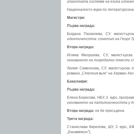
глаголната система на езика илокан
Националното жури по литературозна
Магистри:
Първа награда:
Богдана Паскалева, СУ, магистърск
идентичността: сонетът на Георг Т
Втора награда:
Иглика Милушева, СУ, магистърска
оказването на погребални почести 
Лилия Симеонова, СУ, магистърска п
романа
„
Степния вълк
”
на Херман Хес
Бакалаври:
Първа награда:
Елена Борисова, НБУ, 3. курс, програма
оголването на патологичността у д
Втора награда:
не бе присъдена.
Трета награда:
Станислава Кирилова, ШУ, 3. курс, БФ
„Башмачкин”
);