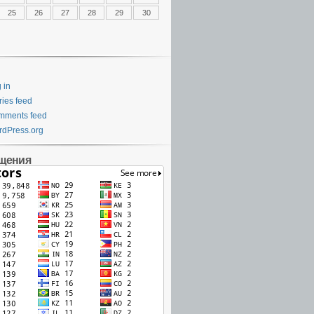
25
26
27
28
29
30
 in
ries feed
mments feed
dPress.org
щения