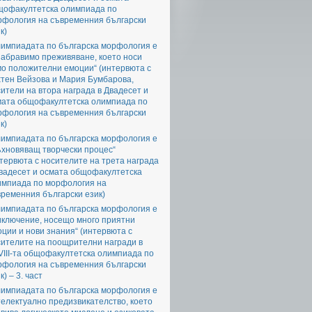
щофакултетска олимпиада по
рфология на съвременния български
к)
лимпиадата по българска морфология е
забравимо преживяване, което носи
мо положителни емоции“ (интервюта с
хтен Вейзова и Мария Бумбарова,
ители на втора награда в Двадесет и
мата общофакултетска олимпиада по
рфология на съвременния български
к)
лимпиадата по българска морфология е
ъхновяващ творчески процес“
тервюта с носителите на трета награда
Двадесет и осмата общофакултетска
импиада по морфология на
ременния български език)
лимпиадата по българска морфология е
иключение, носещо много приятни
ции и нови знания“ (интервюта с
сителите на поощрителни награди в
III-та общофакултетска олимпиада по
рфология на съвременния български
к) – 3. част
лимпиадата по българска морфология е
електуално предизвикателство, което