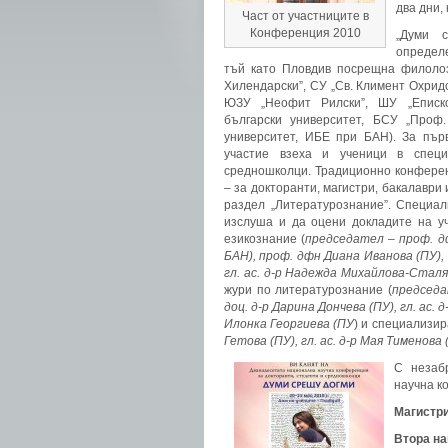
два дни,
Част от участниците в
Конференция 2010
„Думи 
определ
тъй като Пловдив посрещна филоло
Хилендарски”, СУ „Св. Климент Охридск
ЮЗУ „Неофит Рилски”, ШУ „Еписко
български университет, БСУ „Проф.
университет, ИБЕ при БАН). За пър
участие взеха и ученици в специ
средношколци. Традиционно конферен
– за докторанти, магистри, бакалаври 
раздел „Литературознание”. Специа
изслуша и да оцени докладите на у
езикознание (
председател – проф. 
БАН), проф. дфн Диана Иванова (ПУ), 
гл. ас. д-р Надежда Михайлова-Сталя
жури по литературознание (
председа
доц. д-р Дарина Дончева (ПУ), гл. ас. 
Илонка Георгиева (ПУ
) и специализир
Гетова (ПУ), гл. ас. д-р Мая Тименова
С незаб
научна к
Магистри
Втора на