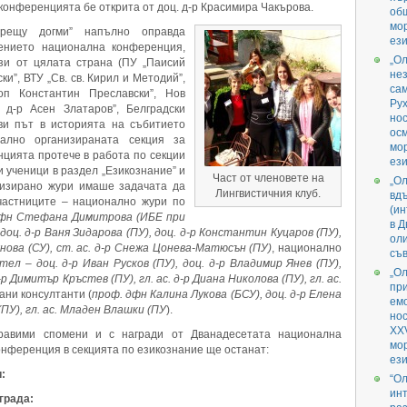
 конференцията бе открита от доц. д-р Красимира Чакърова.
об
мо
срещу догми” напълно оправда
ези
ението национална конференция,
„О
зи от цялата страна (ПУ „Паисий
не
и”, ВТУ „Св. св. Кирил и Методий”,
са
п Константин Преславски”, Нов
Ру
 д-р Асен Златаров”, Белградски
нос
ви път в историята на събитието
ос
ално организираната секция за
мо
цията протече в работа по секции
ези
и ученици в раздел „Езикознание” и
Част от членовете на
„О
лизирано жури имаше задачата да
Лингвистичния клуб.
вд
частниците – национално жури по
(ин
дфн Стефана Димитрова (ИБЕ при
в 
доц. д-р Ваня Зидарова (ПУ), доц. д-р Константин Куцаров (ПУ),
ол
нова (СУ), ст. ас. д-р Снежа Цонева-Матюсън (ПУ)
, национално
съв
тел – доц. д-р Иван Русков (ПУ), доц. д-р Владимир Янев (ПУ),
„О
д-р Димитър Кръстев (ПУ), гл. ас. д-р Диана Николова (ПУ), гл. ас.
пр
ани консултанти (
проф. дфн Калина Лукова (БСУ), доц. д-р Елена
емо
 (ПУ), гл. ас. Младен Влашки (ПУ
).
но
XXV
равими спомени и с награди от Дванадесетата национална
мо
онференция в секцията по езикознание ще останат:
ези
:
“О
инт
града: