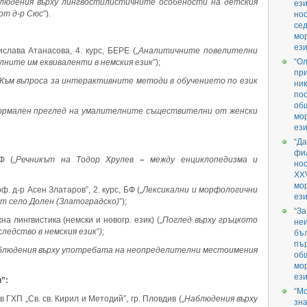
людения върху лингвостилистичните особености на детския
ези
от д-р Сюс
”).
нос
се
мо
ези
слава Атанасова, 4. курс, БЕРЕ („
Аналитичните повелителни
“О
лните им еквиваленти в немския език
”);
при
Към въпроса за интерактивните методи в обучението по език
ник
поо
об
рмален преглед на умалителните съществителни от женски
мо
ези
“Да
фил
Ф („
Речникът на Тодор Хрулев
–
между енциклопедизма и
но
XX
мо
 д-р Асен Златаров”, 2. курс, БФ („
Лексикални и морфологични
ези
т село Долен
(Златоградско)
”);
“За
жна лингвистика (немски и новогр. език) („
Поглед върху гръцкото
не
следство в немския език
”
);
бъл
пър
блюдения върху употребата на неопределителни местоимения
об
мо
ези
”:
“М
 в ГХП „Св. св. Кирил и Методий”, гр. Пловдив („
Наблюдения върху
зна