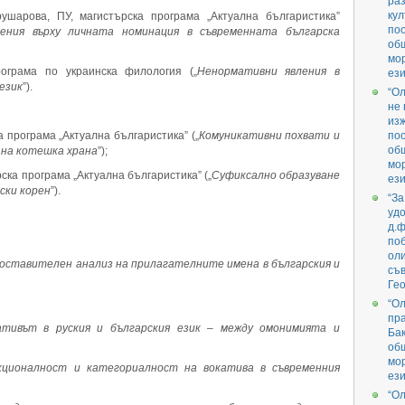
раз
кул
ушарова, ПУ, магистърска програма „Актуална българистика”
поо
ения върху личната номинация в съвременната българска
об
мо
рограма по украинска филология („
Ненормативни явления в
ези
език
”).
“О
не 
изж
а програма „Актуална българистика” („
Комуникативни похвати и
поо
об
 на котешка храна
”);
мо
ска програма „Актуална българистика” („
Суфиксално образуване
ези
ски корен
”).
“За
удо
д.ф
поб
ол
оставителен анализ на прилагателните имена в българския и
съв
Гео
“О
пра
ативът в руския и българския език
–
между омонимията и
Бак
об
мо
кционалност и категориалност на вокатива в съвременния
ези
“О