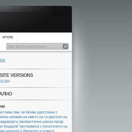
АРХИВ
RSS
SITE VERSIONS
GLISH
АЛНО
ни
стливи сме, че бяхме удостоени с
ична премия на името на създателя на
овдивската лингвистична школа проф.
н Куцаров” (интервюта с носителите на
ва награда в Двадесет и осмата