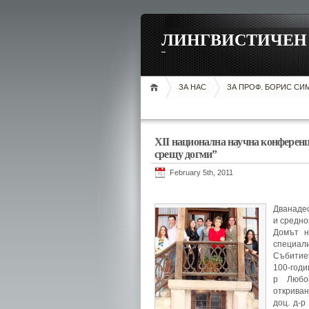
ЛИНГВИСТИЧЕН 
ЗА НАС
ЗА ПРОФ. БОРИС С
ХІІ национална научна конференц
срещу догми”
February 5th, 2011
Дванадес
и средно
Домът н
специал
Събитиет
100-годи
р Любо
откриван
доц. д-р