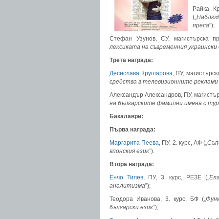
Райка Кр
(„
Наблюд
преса
”);
Стефан Узунов, СУ, магистърска п
лексиката
на
съвременния украински 
Трета награда:
Десислава Крушарова
, ПУ, магистърск
средства в телевизионните реклами
Александър Александров, ПУ, магистър
на българските фамилни имена с тур
Бакалаври:
Първа награда:
Маргарита Пеева
, ПУ, 2. курс, АФ („
Съп
японския език
”).
Втора награда:
Енчо Тилев
, ПУ, 3. курс, РЕЗЕ („
Ел
аналитизма
”);
Теодора Иванова, 3. курс, БФ („
Фун
български език
”);