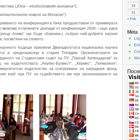
24
листика („
Юда – необходимият виновник
”);
31
антастичните новели на Мопасан
”).
« Feb
криването на конференцията бяха предшествани от премиерата
то включва отличените доклади от конференция 2009 – още една
Meta
срещу догми
” ще бъде сборникът, събрал най-добрите научни
Log
и, посветени на словото.
Ent
в научното бъдеще приключи Дванадесетата национална научна
Co
нти и средношколци в стария Пловдив. Организаторите на
дарност на Студентския съвет на ПУ „Паисий Хилендарски” за
Wor
 на издателствата „Анубис-Булвест”, „Хермес”, „Пигмалион”,
ниверситетско издателство за осигуряване на наградния фонд,
Посе
чния клуб при ПУ за съдействието им при организирането на