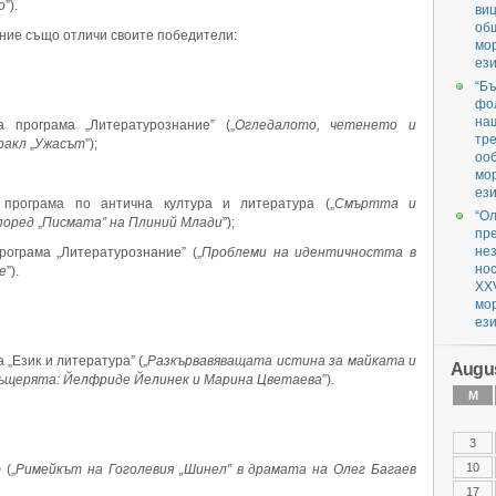
о
”).
ви
об
ние също отличи своите победители:
мо
ези
“Бъ
фол
наш
а програма „Литературознание” („
Огледалото, четенето и
тре
ракл
„
Ужасът
”);
оо
мо
ези
 програма по антична култура и литература („
Смъртта и
“О
според
„
Писмата” на Плиний Млади
”);
пр
нез
рограма „Литературознание” („
Проблеми на идентичността в
но
е
”).
XX
мо
ези
 „Език и литература” („
Разкървавяващата истина за майката и
Augus
ъщерята: Йелфриде Йелинек и Марина Цветаева
”).
M
3
10
 („
Римейкът на Гоголевия „Шинел” в драмата на Олег Багаев
17