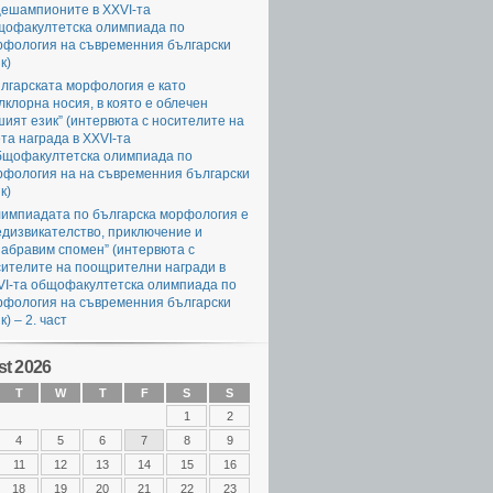
цешампионите в XXVI-та
щофакултетска олимпиада по
рфология на съвременния български
к)
лгарската морфология е като
клорна носия, в която е облечен
ият език” (интервюта с носителите на
та награда в XXVI-та
бщофакултетска олимпиада по
рфология на на съвременния български
к)
лимпиадата по българска морфология е
едизвикателство, приключение и
абравим спомен” (интервюта с
сителите на поощрителни награди в
VI-та общофакултетска олимпиада по
рфология на съвременния български
к) – 2. част
t 2026
T
W
T
F
S
S
1
2
4
5
6
7
8
9
11
12
13
14
15
16
18
19
20
21
22
23