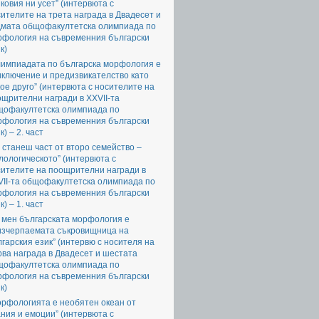
ковия ни усет” (интервюта с
ителите на трета награда в Двадесет и
дмата общофакултетска олимпиада по
рфология на съвременния български
к)
лимпиадата по българска морфология е
ключение и предизвикателство като
ое друго” (интервюта с носителите на
щрителни награди в XXVII-та
щофакултетска олимпиада по
рфология на съвременния български
к) – 2. част
 станеш част от второ семейство –
ологическото” (интервюта с
сителите на поощрителни награди в
VII-та общофакултетска олимпиада по
рфология на съвременния български
к) – 1. част
 мен българската морфология е
изчерпаемата съкровищница на
гарския език” (интервю с носителя на
ва награда в Двадесет и шестата
щофакултетска олимпиада по
рфология на съвременния български
к)
орфологията е необятен океан от
ния и емоции” (интервюта с