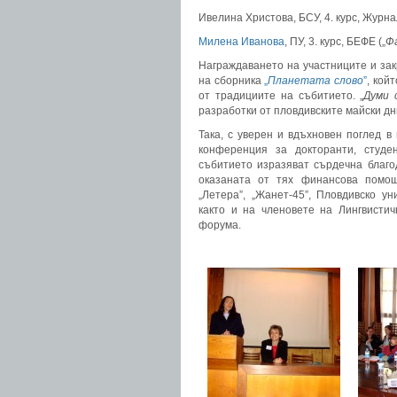
Ивелина Христова, БСУ, 4. курс, Журна
Милена Иванова
, ПУ, 3. курс, БЕФЕ („
Ф
Награждаването на участниците и за
на сборника
„
Планетата слово
”
, кой
от традициите на събитието. „
Думи 
разработки от пловдивските майски дн
Така, с уверен и вдъхновен поглед 
конференция за докторанти, студе
събитието изразяват сърдечна благо
оказаната от тях финансова помощ,
„Летера”, „Жанет-45”, Пловдивско у
както и на членовете на Лингвисти
форума.