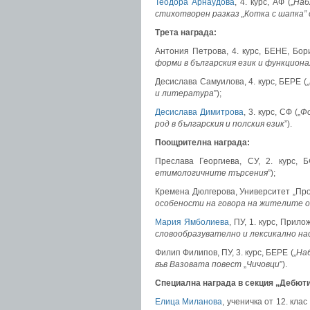
Теодора Арнаудова
, 4. курс, АФ („
Наб
стихотворен разказ „Котка с шапка” 
Трета награда:
Антония Петрова, 4. курс, БЕНЕ, Бори
форми в българския език и функциона
Десислава Самуилова, 4. курс, БЕРЕ („
и литература
”);
Десислава Димитрова
, 3. курс, СФ („
Фо
род в българския и полския език
”).
Поощрителна награда:
Преслава Георгиева, СУ, 2. курс, Б
етимологичните търсения
”);
Кремена Дюлгерова, Университет „Проф.
особености на говора на жителите о
Мария Ямболиева
, ПУ, 1. курс, Прило
словообразувателно
и лексикално на
Филип Филипов, ПУ, 3. курс, БЕРЕ („
На
в
ъв Вазовата
повест
„
Чичовци
”).
Специална награда в секция „Дебюти
Елица Миланова
, ученичка от 12. клас