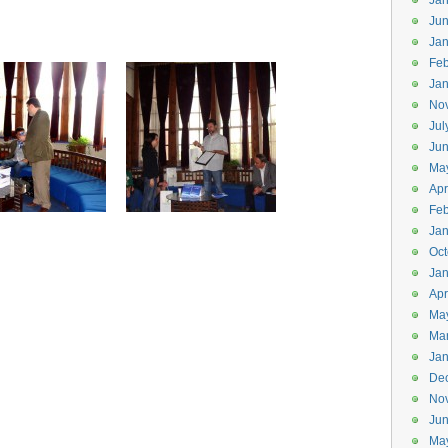
Jan
Ju
Jan
Feb
Jan
No
Jul
Ju
Ma
Apr
Feb
Jan
Oct
Jan
Apr
Ma
Ma
Jan
De
No
Ju
Ma