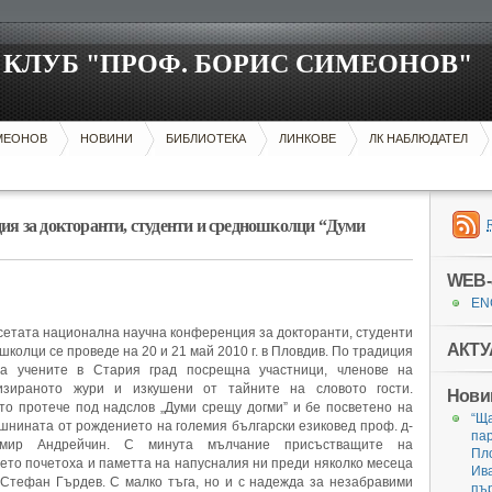
КЛУБ "ПРОФ. БОРИС СИМЕОНОВ"
ИМЕОНОВ
НОВИНИ
БИБЛИОТЕКА
ЛИНКОВЕ
ЛК НАБЛЮДАТЕЛ
ия за докторанти, студенти и средношколци “Думи
WEB-
EN
етата национална научна конференция за докторанти, студенти
АКТУ
школци се проведе на 20 и 21 май 2010 г. в Пловдив. По традиция
а учените в Стария град посрещна участници, членове на
изираното жури и изкушени от тайните на словото гости.
Нови
о протече под надслов „Думи срещу догми” и бе посветено на
“Ща
шнината от рождението на големия български езиковед проф. д-
пар
мир Андрейчин. С минута мълчание присъстващите на
Пл
ето почетоха и паметта на напусналия ни преди няколко месеца
Ива
 Стефан Гърдев. С малко тъга, но и с надежда за незабравими
пър