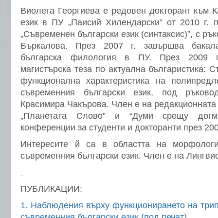
Виолета Георгиева е редовен докторант към К
език в ПУ „Паисий Хилендарски” от 2010 г. 
„Съвременен български език (синтаксис)”, с рък
Бъркалова. През 2007 г. завършва бакал
българска филология в ПУ. През 2009 г
магистърска теза по актуална българистика: С
функционална характеристика на полипредл
съвременния български език, под ръково
Красимира Чакърова. Член е на редакционната
„Планетата Слово” и “Думи срещу догм
конференции за студенти и докторанти през 2009
Интересите й са в областта на морфологи
съвременния български език. Член е на Лингвис
ПУБЛИКАЦИИ:
1. Наблюдения върху функционирането на три
съвременния български език (под печат)