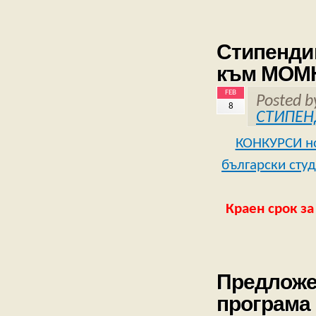
Стипендии
към МОМ
FEB
Posted 
8
СТИПЕН
КОНКУРСИ но
български сту
Краен срок з
Предложен
програма 