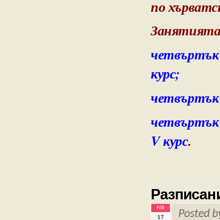
по хърватс
Занятията 
четвъртък 1
курс;
четвъртък 1
четвъртък 1
V курс
.
Разписани
FEB
Posted 
17