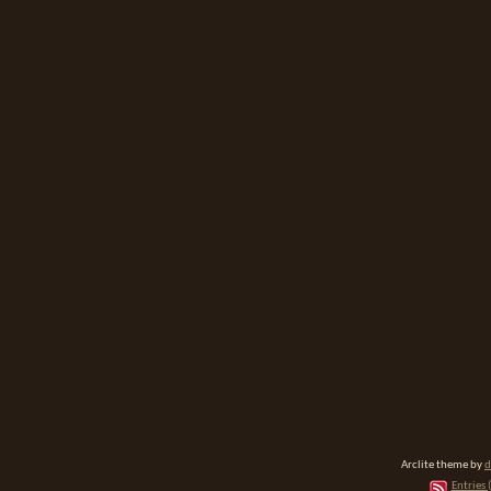
Arclite theme by
d
Entries 