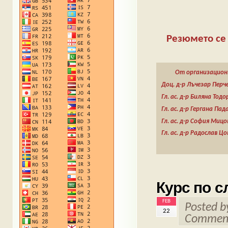
Резюмето се 
От организацион
Доц. д-р Лъчезар Перч
Гл. ас. д-р Биляна Тод
Гл. ас. д-р Гергана Па
Гл. ас. д-р София Мицо
Гл. ас. д-р Радослав Ц
Курс по с
FEB
Posted 
22
Comment