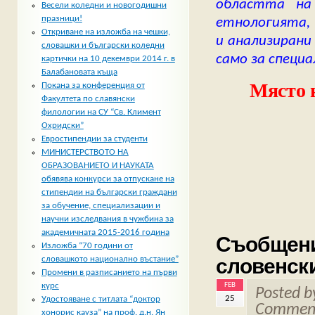
областта на 
Весели коледни и новогодишни
празници!
етнологията,
Откриване на изложба на чешки,
и анализирани
словашки и български коледни
само за специа
картички на 10 декември 2014 г. в
Балабановата къща
Място н
Покана за конференция от
Факултета по славянски
филологии на СУ “Св. Климент
Охридски”
Евростипендии за студенти
МИНИСТЕРСТВОТО НА
ОБРАЗОВАНИЕТО И НАУКАТА
обявява конкурси за отпускане на
стипендии на български граждани
за обучение, специализации и
научни изследвания в чужбина за
академичната 2015-2016 година
Съобщение
Изложба “70 години от
словенски
словашкото национално въстание”
Промени в разписанието на първи
FEB
курс
Posted 
25
Удостояване с титлата “доктор
Comment
хонорис кауза” на проф. д.н. Ян