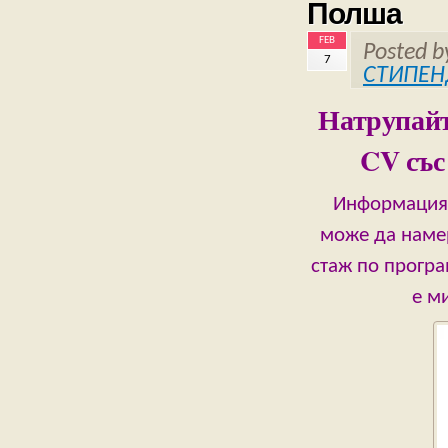
Полша
FEB
Posted 
7
СТИПЕН
Натрупайт
CV съ
Информация 
може да намер
стаж по програ
е м