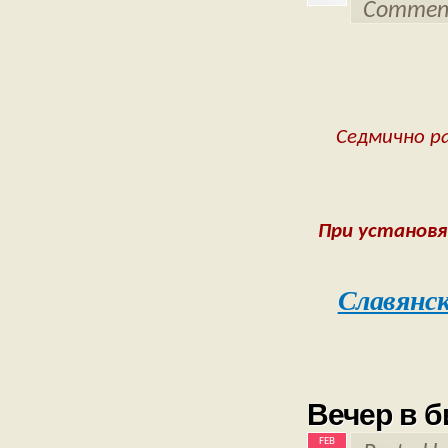
Comment
Седмично р
При установя
Славянс
Вечер в б
FEB