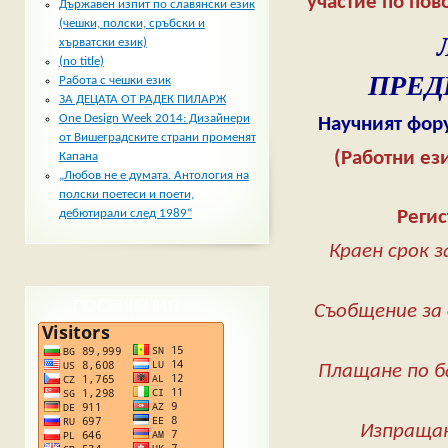
участие по пов
Държавен изпит по славянски език
(чешки, полски, сръбски и
хърватски език)
(no title)
ПРЕД
Работа с чешки език
ЗА ДЕЦАТА ОТ РАДЕК ПИЛАРЖ
One Design Week 2014: Дизайнери
Научният фору
от Вишеградските страни променят
(Работни ез
Капана
„Любов не е думата. Антология на
полски поетеси и поети,
Регис
дебютирали след 1989“
Краен срок 
ПОСЕЩЕНИЯ
Съобщен
Плащ
Изпра