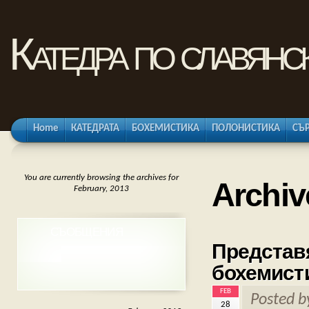
Катедра по славянс
Home
КАТЕДРАТА
БОХЕМИСТИКА
ПОЛОНИСТИКА
СЪ
You are currently browsing the archives for
Archiv
February, 2013
СЪОБЩЕНИЯ
Представ
бохемист
FEB
Posted 
28