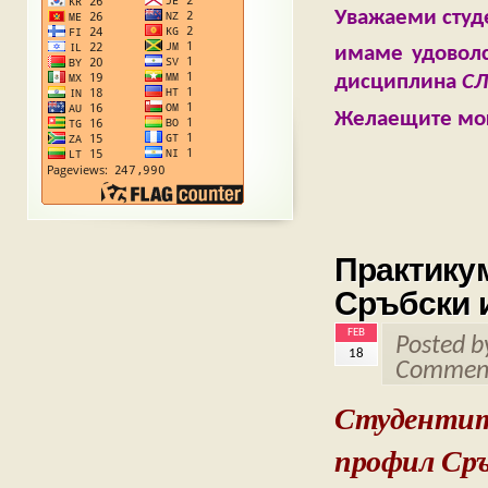
Уважаеми студ
имаме удоволс
дисциплина
СЛ
Желаещите мога
Практикум
Сръбски и
FEB
Posted 
18
Comment
Студентите
профил Сръ