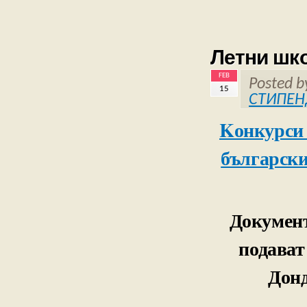
Летни шк
FEB
Posted 
15
СТИПЕН
Kонкурси 
българск
Документ
подават
Дон