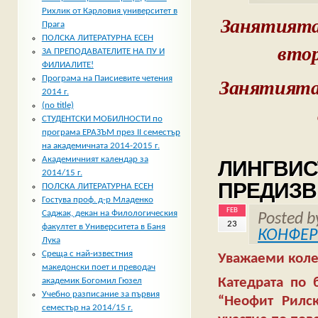
Рихлик от Карловия университет в
Занятията 
Прага
ПОЛСКА ЛИТЕРАТУРНА ЕСЕН
втор
ЗА ПРЕПОДАВАТЕЛИТЕ НА ПУ И
ФИЛИАЛИТЕ!
Занятията 
Програма на Паисиевите четения
2014 г.
(no title)
СТУДЕНТСКИ МОБИЛНОСТИ по
програма ЕРАЗЪМ през II семестър
на академичната 2014-2015 г.
Академичният календар за
ЛИНГВИС
2014/15 г.
ПРЕДИЗВ
ПОЛСКА ЛИТЕРАТУРНА ЕСЕН
Гостува проф. д-р Младенко
FEB
Саджак, декан на Филологическия
Posted 
23
факултет в Университета в Баня
КОНФЕ
Лука
Среща с най-известния
Уважаеми коле
македонски поет и преводач
Катедрата по 
академик Богомил Гюзел
Учебно разписание за първия
“Неофит Рилс
семестър на 2014/15 г.