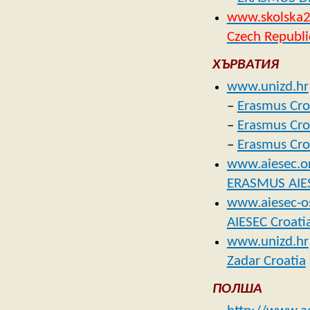
www.skolska2
Czech Republi
ХЪРВАТИЯ
www.unizd.hr
–
Erasmus Cro
–
Erasmus Cro
–
Erasmus Cro
www.aiesec.or
ERASMUS AIES
www.aiesec-os
AIESEC Croati
www.unizd.hr
Zadar Croatia
ПОЛША