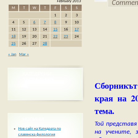
February 2013
Comment
M
T
W
T
F
S
S
1
2
3
4
5
6
7
8
9
10
11
12
13
14
15
16
17
18
19
20
21
22
23
24
25
26
27
28
« Jan
Mar »
КАТЕДРЕНИ
ЗАСЕДАНИЯ
Сборникът 
края на 2
тема.
НОВИНИ
Той представя
Нов сайт на Катедрата по
на учените, 
славянска филология