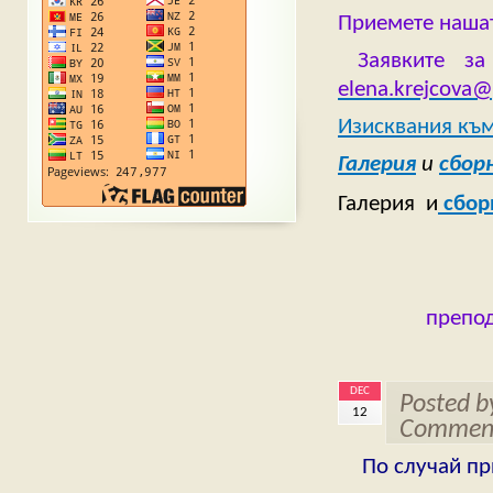
Приемете нашат
Заявките за
elena.krejcova
Изисквания къ
Галерия
и
сбор
Галерия и
сбор
препод
DEC
Posted 
12
Comment
По случай пр