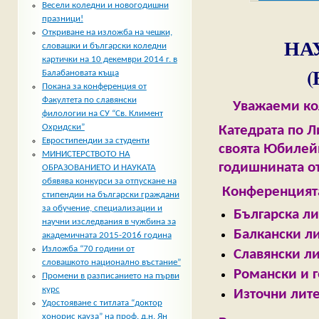
Весели коледни и новогодишни
празници!
Откриване на изложба на чешки,
НАУ
словашки и български коледни
картички на 10 декември 2014 г. в
Балабановата къща
Покана за конференция от
Факултета по славянски
Уважаеми коле
филологии на СУ “Св. Климент
Охридски”
Катедрата по Л
Евростипендии за студенти
своята Юбилейн
МИНИСТЕРСТВОТО НА
го­диш­нината 
ОБРАЗОВАНИЕТО И НАУКАТА
обявява конкурси за отпускане на
Конференцията
стипендии на български граждани
за обучение, специализации и
Българска ли
научни изследвания в чужбина за
Балкански ли
академичната 2015-2016 година
Изложба “70 години от
Славянски ли
словашкото национално въстание”
Романски и 
Промени в разписанието на първи
курс
Източни лите
Удостояване с титлата “доктор
хонорис кауза” на проф. д.н. Ян