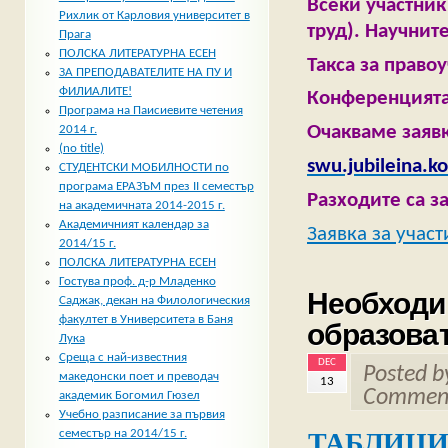
Всеки участни
Рихлик от Карловия университет в
труд). Научнит
Прага
ПОЛСКА ЛИТЕРАТУРНА ЕСЕН
Такса за право
ЗА ПРЕПОДАВАТЕЛИТЕ НА ПУ И
ФИЛИАЛИТЕ!
Конференцията 
Програма на Паисиевите четения
Очакваме заявки
2014 г.
(no title)
swu.jubileina.k
СТУДЕНТСКИ МОБИЛНОСТИ по
програма ЕРАЗЪМ през II семестър
Разходите са з
на академичната 2014-2015 г.
Академичният календар за
Заявка за участ
2014/15 г.
ПОЛСКА ЛИТЕРАТУРНА ЕСЕН
Гостува проф. д-р Младенко
Необходи
Саджак, декан на Филологическия
факултет в Университета в Баня
образоват
Лука
Среща с най-известния
DEC
Posted 
македонски поет и преводач
13
Comment
академик Богомил Гюзел
Учебно разписание за първия
ТАБЛИЦИ за
семестър на 2014/15 г.