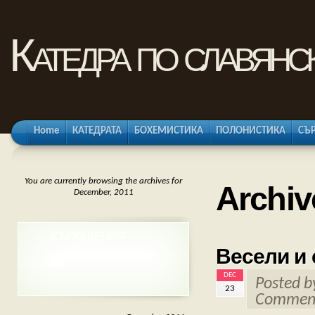
Катедра по славянс
Home
КАТЕДРАТА
БОХЕМИСТИКА
ПОЛОНИСТИКА
СЪ
You are currently browsing the archives for
Archiv
December, 2011
СЪОБЩЕНИЯ
Весели и 
DEC
Posted 
23
Comment