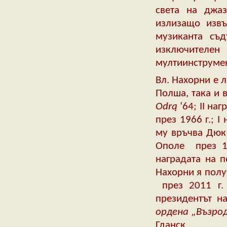
света на джаз
излизащо извъ
музиканта съд
изключител
мултиинструмен
Вл. Нахорни е 
Полша, така и 
Odr
ą
‘64; II наг
през 1966 г.; I
му връчва Дюк 
Ополе
през 1
наградата на 
Нахорни я полу
през 2011 г.
президентът 
ордена „Възро
Гданск.