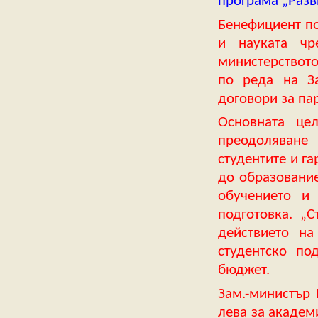
програма „Разв
Бенефициент по
и науката чр
министерството
по реда на За
договори за па
Основната це
преодоляване 
студентите и г
до образование
обучението и 
подготовка. „
действието на
студентско по
бюджет.
Зам.-министър 
лева за академ