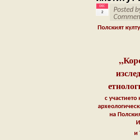
DEC
Posted 
2
Comment
Полският култ
„Кор
изсле
етнолог
с участието
археологическ
на Полския
И
и 