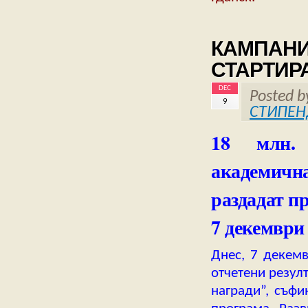
КАМПАНИ
СТАРТИРА
DEC
Posted 
9
СТИПЕН
18 млн. 
академична
раздадат п
7 декември
Днес, 7 декемв
отчетени резул
награди”, съф