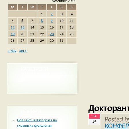
December 2011
M
T
W
T
F
S
S
1
2
3
4
5
6
7
8
9
10
11
12
13
14
15
16
17
18
19
20
21
22
23
24
25
26
27
28
29
30
31
« Nov
Jan »
КАТЕДРЕНИ
ЗАСЕДАНИЯ
Докторан
НОВИНИ
DEC
Posted 
Нов сайт на Катедрата по
19
КОНФЕ
славянска филология