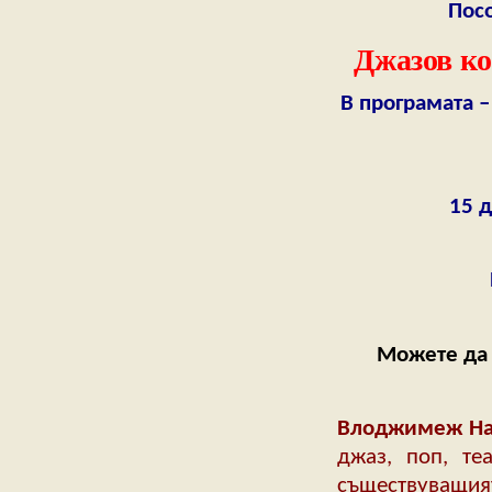
Посо
Джазов ко
В програмата 
15 д
Можете да 
Влоджимеж На
джаз, поп, те
съществуващият