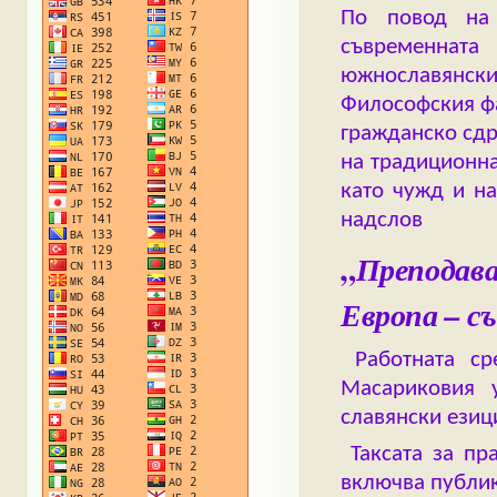
По повод на
съвременнат
южнославянски
Философския фа
гражданско сдр
на традиционна
като чужд и н
надслов
„
Препода
Европа – с
Работната с
Масариковия у
славянски езиц
Таксата за пр
включва публик