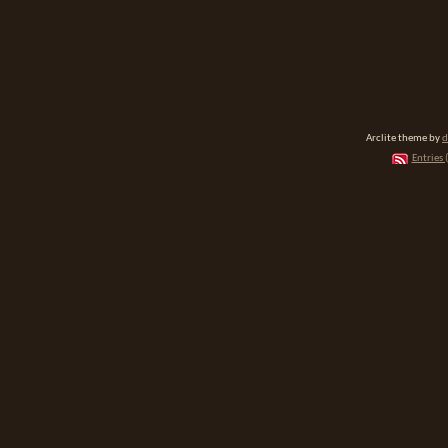
Arclite theme by
d
Entries 