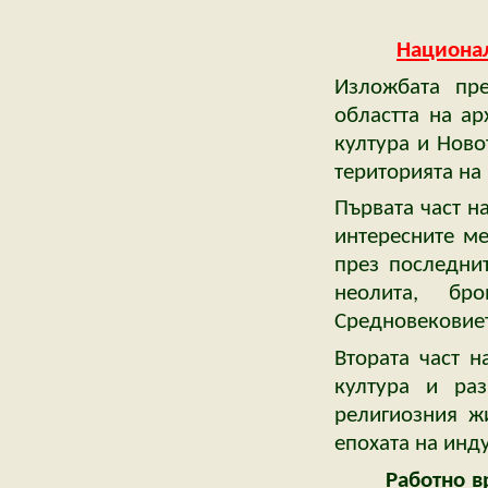
Национал
Изложбата пре
областта на ар
култура и Ново
територията на 
Първата част н
интересните ме
през последнит
неолита, бр
Средновековиет
Втората част н
култура и ра
религиозния ж
епохата на инд
Работно врем