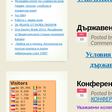
Държавен изпит по славянски език
(чешки, полски, сръбски и
хърватски език)
(no title)
Работа с чешки език
ЗА ДЕЦАТА ОТ РАДЕК ПИЛАРЖ
Държавен 
One Design Week 2014: Дизайнери
от Вишеградските страни променят
DEC
Posted 
Капана
13
Comment
„Любов не е думата. Антология на
полски поетеси и поети,
Условия 
дебютирали след 1989“
държав
ПОСЕЩЕНИЯ
Конферен
DEC
Posted 
12
КОНФЕ
Уважаеми колег