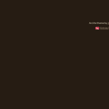
Arclite theme by
d
Entries 