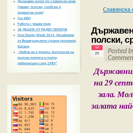
Държавен изпит по славянски език
(чешки, полски, сръбски и
Славянска 
хърватски език)
(no title)
Работа с чешки език
Държавен 
ЗА ДЕЦАТА ОТ РАДЕК ПИЛАРЖ
One Design Week 2014: Дизайнери
полски, с
от Вишеградските страни променят
Капана
SEP
Posted 
„Любов не е думата. Антология на
25
Comment
полски поетеси и поети,
дебютирали след 1989“
Държавния
на 29 септ
зала. Мо
ПОСЕЩЕНИЯ
залата най-