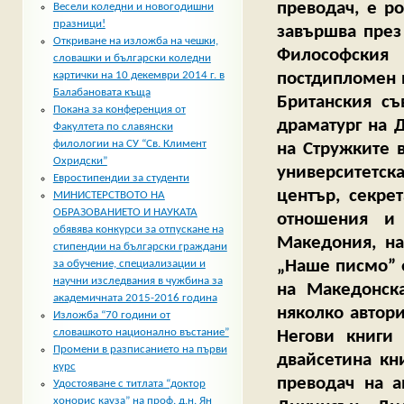
преводач, е р
Весели коледни и новогодишни
празници!
завършва през 
Откриване на изложба на чешки,
Философския
словашки и български коледни
постдипломен п
картички на 10 декември 2014 г. в
Балабановата къща
Британския съ
Покана за конференция от
драматург на 
Факултета по славянски
филологии на СУ “Св. Климент
на Стружките 
Охридски”
университетска
Евростипендии за студенти
център, секре
МИНИСТЕРСТВОТО НА
ОБРАЗОВАНИЕТО И НАУКАТА
отношения и
обявява конкурси за отпускане на
Македония, на
стипендии на български граждани
„Наше писмо” е
за обучение, специализации и
научни изследвания в чужбина за
на Македонска
академичната 2015-2016 година
няколко автор
Изложба “70 години от
словашкото национално въстание”
Негови книги
Промени в разписанието на първи
двайсетина кн
курс
преводач на а
Удостояване с титлата “доктор
хонорис кауза” на проф. д.н. Ян