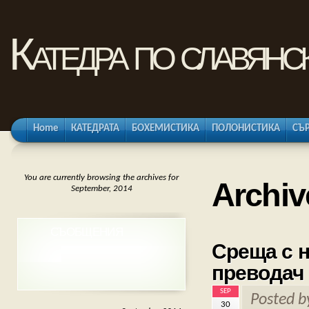
Катедра по славянс
Home
КАТЕДРАТА
БОХЕМИСТИКА
ПОЛОНИСТИКА
СЪ
You are currently browsing the archives for
Archiv
September, 2014
СЪОБЩЕНИЯ
Среща с н
преводач
SEP
Posted 
30