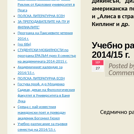
Дикинсън, Ди
Рихлик от Карловия университет в
американска по
Прага
и „Алиса в стра
ПОЛСКА ЛИТЕРАТУРНА ЕСЕН
ЗА ПРЕПОДАВАТЕЛИТЕ НА ПУ И
Киплинг и др.
ФИЛИАЛИТЕ!
Програма на Паисиевите четения
2014 г.
Учебно ра
(no title)
СТУДЕНТСКИ МОБИЛНОСТИ по
2014/15 г.
програма ЕРАЗЪМ през II семестър
на академичната 2014-2015 г.
SEP
Posted 
Академичният календар за
27
Comment
2014/15 г.
ПОЛСКА ЛИТЕРАТУРНА ЕСЕН
Гостува проф. д-р Младенко
Саджак, декан на Филологическия
факултет в Университета в Баня
Лука
Среща с най-известния
Седмично ра
македонски поет и преводач
академик Богомил Гюзел
Учебно разписание за първия
семестър на 2014/15 г.