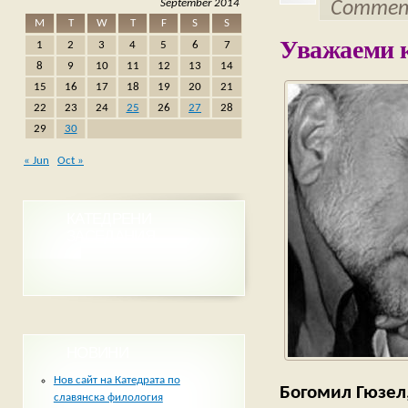
September 2014
Comment
M
T
W
T
F
S
S
Уважаеми к
1
2
3
4
5
6
7
8
9
10
11
12
13
14
15
16
17
18
19
20
21
22
23
24
25
26
27
28
29
30
« Jun
Oct »
КАТЕДРЕНИ
ЗАСЕДАНИЯ
НОВИНИ
Нов сайт на Катедрата по
Богомил Гюзел,
славянска филология