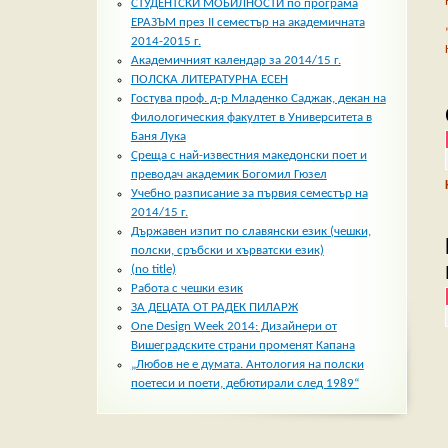
СТУДЕНТСКИ МОБИЛНОСТИ по програма
ЕРАЗЪМ през II семестър на академичната
2014-2015 г.
Академичният календар за 2014/15 г.
ПОЛСКА ЛИТЕРАТУРНА ЕСЕН
Гостува проф. д-р Младенко Саджак, декан на
Филологическия факултет в Университета в
Баня Лука
Среща с най-известния македонски поет и
преводач академик Богомил Гюзел
Учебно разписание за първия семестър на
2014/15 г.
Държавен изпит по славянски език (чешки,
полски, сръбски и хърватски език)
(no title)
Работа с чешки език
ЗА ДЕЦАТА ОТ РАДЕК ПИЛАРЖ
One Design Week 2014: Дизайнери от
Вишеградските страни променят Капана
„Любов не е думата. Антология на полски
поетеси и поети, дебютирали след 1989“