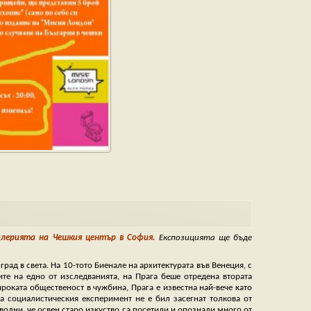
галерията на Чешкия център в София.
Експозицията ще бъде
рад в света. На 10-тото Биенале на архитектурата във Венеция, с
ите на едно от изследванията, на Прага беше отредена втората
ироката общественост в чужбина, Прага е известна най-вече като
а социалистическия експеримент не е бил засегнат толкова от
оволни, че освен старо изкуство са посетили и опознали много от