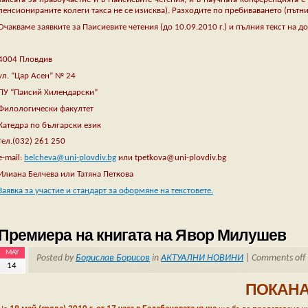
пенсионираните колеги такса не се изисква). Разходите по пребиваването (пътни
Очакваме заявките за Паисиевите четения (до 10.09.2010 г.) и пълния текст на д
4004 Пловдив
ул. “Цар Асен” № 24
ПУ “Паисий Хилендарски”
Филологически факултет
Катедра по български език
тел.(032) 261 250
е-mail:
belcheva@uni-plovdiv.bg
или tpetkova@uni-plovdiv.bg
Илиана Белчева или Татяна Петкова
Заявка за участие и стандарт за оформяне на текстовете.
Премиера на книгата на Явор Милушев
MAY
Posted by
Борислав Борисов
in
АКТУАЛНИ НОВИНИ
|
Comments off
14
ПОКАН