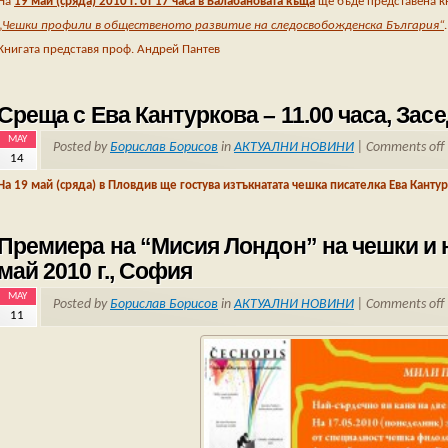
На
19 май (сряда) 2010 г. от 17 часа в Балабановата къща
ще бъде представена к
„
Чешки профили в общественото развитие на следосвобожденска България
“
.
Книгата представя проф. Андрей Пантев
Среща с Ева Кантуркова – 11.00 часа, Засе
MAY
Posted by
Борислав Борисов
in
АКТУАЛНИ НОВИНИ
|
Comments off
14
На 19 май (сряда) в Пловдив ще гостува изтъкнатата чешка писателка Ева Канту
Премиера на “Мисия Лондон” на чешки и н
май 2010 г., София
MAY
Posted by
Борислав Борисов
in
АКТУАЛНИ НОВИНИ
|
Comments off
11