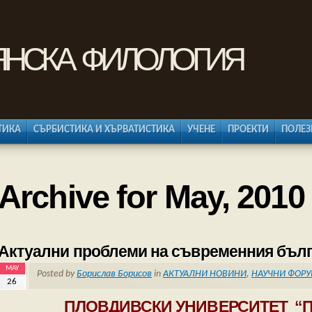
янска филология
ТИКА
СЪРБИСТИКА И ХЪРВАТИСТИКА
УЧЕНЕ
ПРОЕКТИ
ПОЛЕЗ
Archive for May, 2010
Актуални проблеми на съвременния бълг
MAY
Posted by
Борислав Борисов
in
АКТУАЛНИ НОВИНИ
,
НАУЧНИ ФОР
26
ПЛОВДИВСКИ УНИВЕРСИТЕТ “