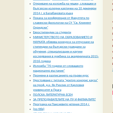
Откриване на изложба на чешки, словашки и
български коледни картички на 10 декември
2014 г. в Балабановата къща
Покана за конференция от Факултета по
славянски филологии на СУ “Св. Климент
Охридски”
Евростипендии за студенти
МИНИСТЕРСТВОТО НА ОБРАЗОВАНИЕТО И
НАУКАТА обявява конкурси за отпускане на
стипендии на български граждани за
обучение, специализации и научни
изследвания в чужбина за академичната 2015-
2016 година
Изложба “70 години от словашкото
национално въстание”
Промени в разписанието на първи курс
Удостояване с титлата “доктор хонорис кауза”
на проф. д.н. Ян Рихлик от Карловия
университет в Прага
ПОЛСКА ЛИТЕРАТУРНА ЕСЕН
ЗА ПРЕПОДАВАТЕЛИТЕ НА ПУ И ФИЛИАЛИТЕ!
Програма на Паисиевите четения 2014 г.
(no title)