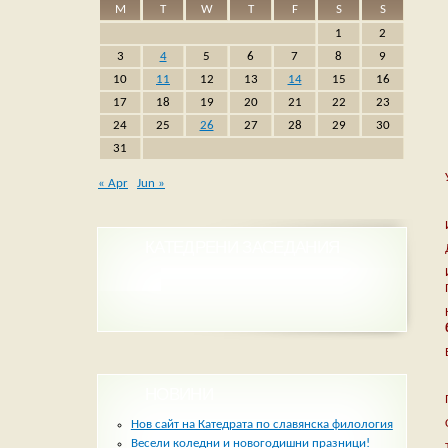
M
T
W
T
F
S
S
1
2
3
4
5
6
7
8
9
10
11
12
13
14
15
16
17
18
19
20
21
22
23
24
25
26
27
28
29
30
31
« Apr
Jun »
КАТЕДРЕНИ ЗАСЕДАНИЯ
НОВИНИ
Нов сайт на Катедрата по славянска филология
Весели коледни и новогодишни празници!