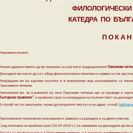
ФИЛОЛОГИЧЕСКИ 
КАТЕДРА ПО БЪЛГ
П О К А Н
Уважаеми колеги,
Имаме удоволствието да ви поканим за участие в традиционните
Паисиеви
чете
Докладите ви могат да са с обща филологическа тематика и заявки за тях ще оч
Изпращаме ви на хартиен носител и в електронен вид изискванията за технич
Паисиевите четения.
Напомняме ви, че в рамките на тези Паисиеви четения ще се проведе и нау
български правопис”
и крайният срок за изпращане на пълния текст на доклади
В случай че сте закъснели, може да изпратите текста си на адрес: е-mail:
belcheva
Приложените технически изисквания и заявката са валидни и за двете участия.
След изтичане на крайния срок (10.09.2010 г.) за заявяване на докладите ще ви
Таксата за правоучастие и в Паисиевите четения, и в научната конференцията е 4