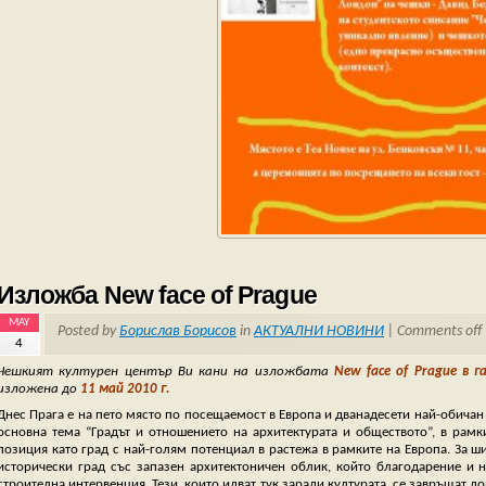
Изложба New face of Prague
MAY
Posted by
Борислав Борисов
in
АКТУАЛНИ НОВИНИ
|
Comments off
4
Чешкият културен център Ви кани на изложбата
New face of Prague в 
изложена до
11 май 2010 г.
Днес Прага е на пето място по посещаемост в Европа и дванадесети най-обичан г
основна тема “Градът и отношението на архитектурата и обществото”, в рамк
позиция като град с най-голям потенциал в растежа в рамките на Европа. За ш
исторически град със запазен архитектоничен облик, който благодарение и н
строителна интервенция. Тези, които идват тук заради културата, се завръщат д