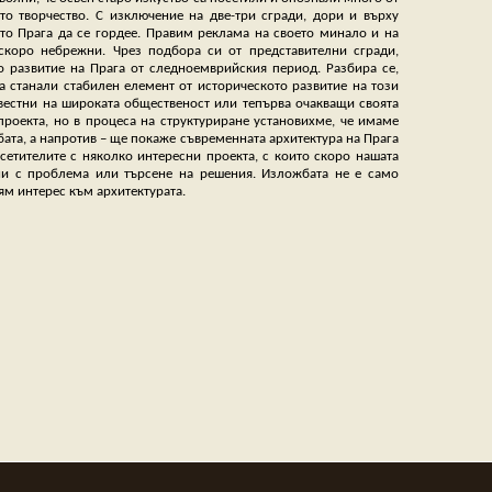
то творчество. С изключение на две-три сгради, дори и върху
ито Прага да се гордее. Правим реклама на своето минало и на
коро небрежни. Чрез подбора си от представителни сгради,
о развитие на Прага от следноемврийския период. Разбира се,
а станали стабилен елемент от историческото развитие на този
вестни на широката общественост или тепърва очакващи своята
роекта, но в процеса на структуриране установихме, че имаме
ата, а напротив – ще покаже съвременната архитектура на Прага
сетителите с няколко интересни проекта, с които скоро нашата
ни с проблема или търсене на решения. Изложбата не е само
ям интерес към архитектурата.