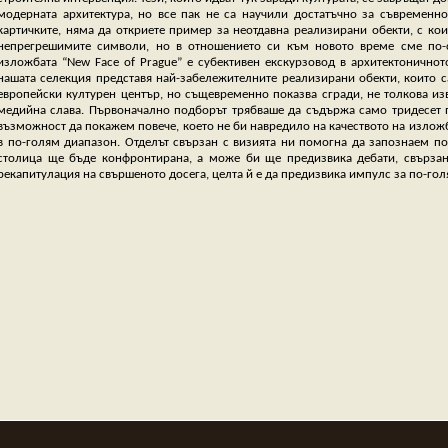
модерната архитектура, но все пак не са научили достатъчно за съвременно
картичките, няма да откриете пример за неотдавна реализирани обекти, с ко
непрегрешимите символи, но в отношението си към новото време сме по-с
изложбата “New Face of Prague” е субективен екскурзовод в архитектоничнот
нашата селекция представя най-забележителните реализирани обекти, които с
европейски културен център, но същевременно показва сгради, не толкова из
медийна слава. Първоначално подборът трябваше да съдържа само тридесет п
възможност да покажем повече, което не би навредило на качеството на изложб
в по-голям диапазон. Отделът свързан с визията ни помогна да запознаем по
столица ще бъде конфронтирана, а може би ще предизвика дебати, свърза
рекапитулация на свършеното досега, целта й е да предизвика импулс за по-гол