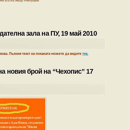
нигата на Явор Милушев
дателна зала на ПУ, 19 май 2010
ркова. Пълния текст на поканата можете да видите
тук.
а новия брой на “Чехопис” 17