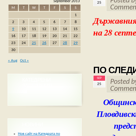
Posted 
September 2013
25
Comment
M
T
W
T
F
S
S
1
Държавният
2
3
4
5
6
7
8
на 28 септе
9
10
11
12
13
14
15
16
17
18
19
20
21
22
23
24
25
26
27
28
29
30
« Aug
Oct »
ПО СЛЕД
SEP
КАТЕДРЕНИ
Posted 
25
ЗАСЕДАНИЯ
Comment
Общинск
Пловдивск
предс
НОВИНИ
Нов сайт на Катедрата по