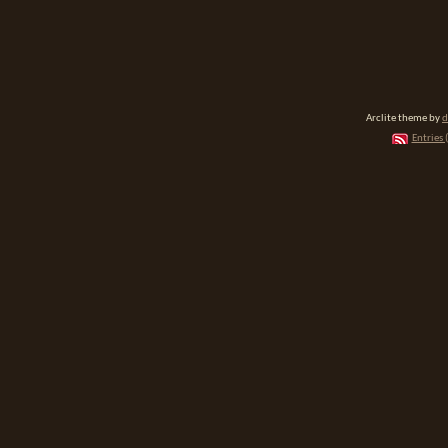
Arclite theme by
d
Entries 