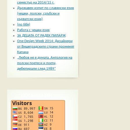
семестър на 2014/15 г.
Държавен изпит по славянски език
(чешки, полски, сръбски и
хърватски език)
(no title)
Работа с чешки език
ЗА ДЕЦАТА ОТ РАДЕК ПИЛАРЖ
One Design Week 2014: Дизайнери
от Вишеградските страни променят
Капана
„Любов не е думата. Антология на
полски поетеси и поети,
дебютирали след 1989“
ПОСЕЩЕНИЯ