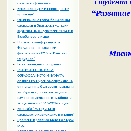
студентс
славянска филология
“Развитие 
Весели коледни и новогодишни
празници!
Откриване на изложба на чешки,
словашки и български коледни
картички на 10 декември 2014 г. в
Балабановата къща
Покана за конференция от
Факултета по славянски
Място
филологии на СУ “Св. Климент
Охридски”
Евростипендии за студенти
МИНИСТЕРСТВОТО НА
ОБРАЗОВАНИЕТО И НАУКАТА
обявява конкурси за отпускане на
стипендии на български граждани
за обучение, специализации и
научни изследвания в чужбина за
академичната 2015-2016 година
Изложба “70 години от
словашкото национално въстание”
Промени в разписанието на първи
курс