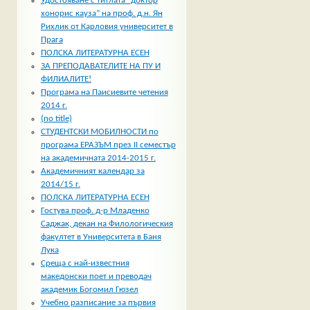
Удостояване с титлата “доктор
хонорис кауза” на проф. д.н. Ян
Рихлик от Карловия университет в
Прага
ПОЛСКА ЛИТЕРАТУРНА ЕСЕН
ЗА ПРЕПОДАВАТЕЛИТЕ НА ПУ И
ФИЛИАЛИТЕ!
Програма на Паисиевите четения
2014 г.
(no title)
СТУДЕНТСКИ МОБИЛНОСТИ по
програма ЕРАЗЪМ през II семестър
на академичната 2014-2015 г.
Академичният календар за
2014/15 г.
ПОЛСКА ЛИТЕРАТУРНА ЕСЕН
Гостува проф. д-р Младенко
Саджак, декан на Филологическия
факултет в Университета в Баня
Лука
Среща с най-известния
македонски поет и преводач
академик Богомил Гюзел
Учебно разписание за първия