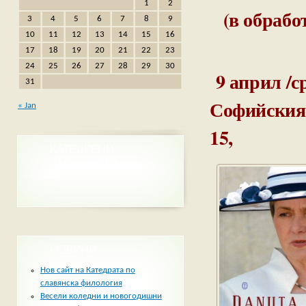
1
2
(в обрабо
3
4
5
6
7
8
9
10
11
12
13
14
15
16
17
18
19
20
21
22
23
24
25
26
27
28
29
30
9 април /с
31
Софийския 
« Jan
15,
КАТЕДРЕНИ
ЗАСЕДАНИЯ
НОВИНИ
Нов сайт на Катедрата по
славянска филология
Весели коледни и новогодишни