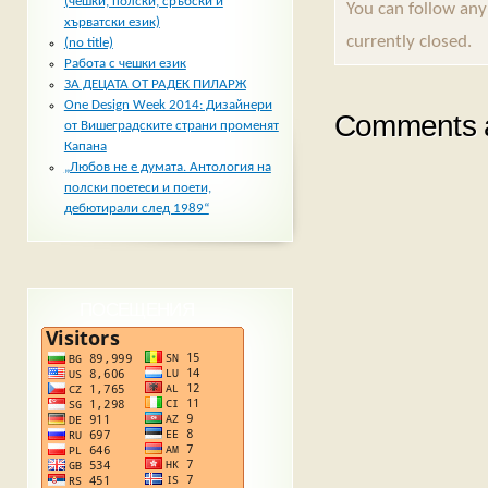
(чешки, полски, сръбски и
You can follow any
хърватски език)
currently closed.
(no title)
Работа с чешки език
ЗА ДЕЦАТА ОТ РАДЕК ПИЛАРЖ
One Design Week 2014: Дизайнери
Comments a
от Вишеградските страни променят
Капана
„Любов не е думата. Антология на
полски поетеси и поети,
дебютирали след 1989“
ПОСЕЩЕНИЯ