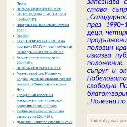
запознава 
Прага
става съп
ПОЛСКА ЛИТЕРАТУРНА ЕСЕН
ЗА ПРЕПОДАВАТЕЛИТЕ НА ПУ И
„Солидарн
ФИЛИАЛИТЕ!
през 1990–
Програма на Паисиевите четения
2014 г.
деца, четир
(no title)
продължение
СТУДЕНТСКИ МОБИЛНОСТИ по
половин кра
програма ЕРАЗЪМ през II семестър
на академичната 2014-2015 г.
изказва пу
Академичният календар за
положение,
2014/15 г.
ПОЛСКА ЛИТЕРАТУРНА ЕСЕН
съпруг и о
Гостува проф. д-р Младенко
Нобеловата
Саджак, декан на Филологическия
свободна П
факултет в Университета в Баня
Лука
благотвор
Среща с най-известния
„Полезни по 
македонски поет и преводач
академик Богомил Гюзел
Учебно разписание за първия
семестър на 2014/15 г.
This entry was pos
Държавен изпит по славянски език