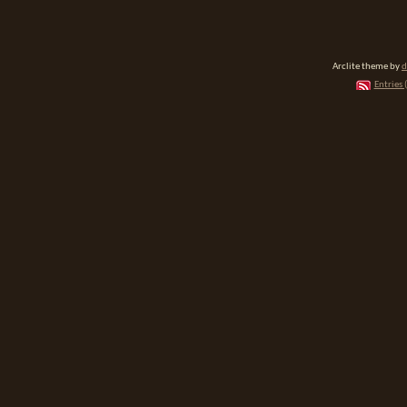
Arclite theme by
d
Entries 