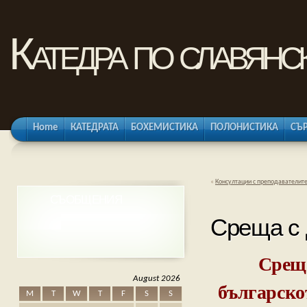
Катедра по славянс
Home
КАТЕДРАТА
БОХЕМИСТИКА
ПОЛОНИСТИКА
СЪ
«
Консултации с преподавателите
СЪОБЩЕНИЯ
Среща с 
Среща
August 2026
българско
M
T
W
T
F
S
S