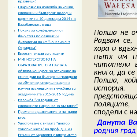
празници!
Откриване на изложба на чешки,
словашки и български коледни
картички на 10 декември 2014 г. в
Балабановата къща
Покана за конференция от
Полша не о
Факултета по славянски
Радвам се,
филологии на СУ “Св. Климент
хора и вдъх
Охридски”
Евростипендии за студенти
пътя им п
МИНИСТЕРСТВОТО НА
читатели 
ОБРАЗОВАНИЕТО И НАУКАТА
книга, да с
обявява конкурси за отпускане на
стипендии на български граждани
Полша, ко
за обучение, специализации и
история
научни изследвания в чужбина за
предстоящ
академичната 2015-2016 година
Изложба “70 години от
поляците,
словашкото национално въстание”
сподели с на
Промени в разписанието на първи
курс
Данута Ва
Удостояване с титлата “доктор
родния град 
хонорис кауза” на проф. д.н. Ян
Рихлик от Карловия университет в