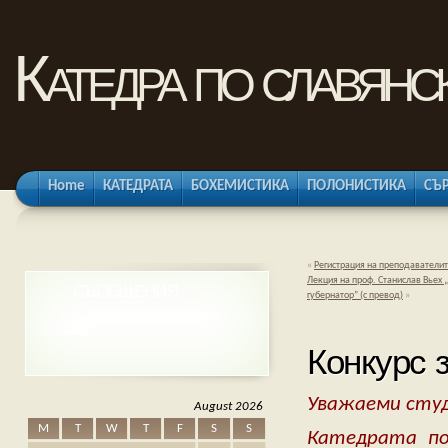
Катедра по славянс
Home
КАТЕДРАТА
БОХЕМИСТИКА
ПОЛОНИСТИКА
СЪ
«
Регистрация на преподавателит
Лекция на проф. Станислав Вьех „
СЪОБЩЕНИЯ
губернатор” (с превод)
»
Конкурс 
Уважаеми сту
August 2026
M
T
W
T
F
S
S
Катедрата по 