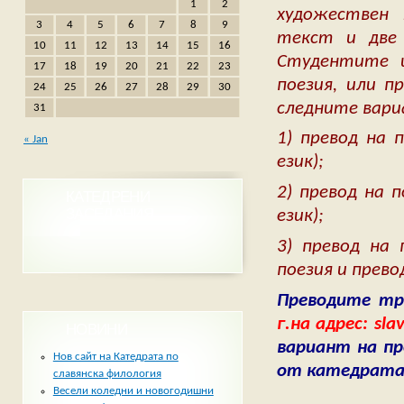
1
2
художествен 
3
4
5
6
7
8
9
текст и две 
10
11
12
13
14
15
16
Студентите 
17
18
19
20
21
22
23
поезия, или п
24
25
26
27
28
29
30
следните вари
31
1) превод на 
« Jan
език);
2) превод на 
КАТЕДРЕНИ
ЗАСЕДАНИЯ
език);
3) превод на 
поезия и превод
Преводите тр
г.на адрес: sla
НОВИНИ
вариант на п
Нов сайт на Катедрата по
от катедрата
славянска филология
Весели коледни и новогодишни