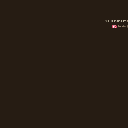
Arclite theme by
d
Entries 