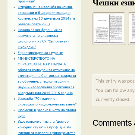
Чешки език
празници!
Откриване на изложба на чешки,
словашки и български коледни
картички на 10 декември 2014 г. в
Балабановата къща
Покана за конференция от
Факултета по славянски
филологии на СУ “Св. Климент
Охридски”
Евростипендии за студенти
МИНИСТЕРСТВОТО НА
ОБРАЗОВАНИЕТО И НАУКАТА
обявява конкурси за отпускане на
стипендии на български граждани
This entry was pos
за обучение, специализации и
научни изследвания в чужбина за
You can follow any
академичната 2015-2016 година
Изложба “70 години от
currently closed.
словашкото национално въстание”
Промени в разписанието на първи
курс
Comments a
Удостояване с титлата “доктор
хонорис кауза” на проф. д.н. Ян
Рихлик от Карловия университет в