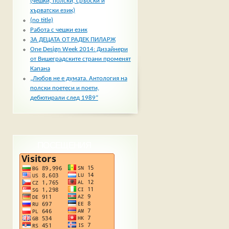
(чешки, полски, сръбски и
хърватски език)
(no title)
Работа с чешки език
ЗА ДЕЦАТА ОТ РАДЕК ПИЛАРЖ
One Design Week 2014: Дизайнери
от Вишеградските страни променят
Капана
„Любов не е думата. Антология на
полски поетеси и поети,
дебютирали след 1989“
ПОСЕЩЕНИЯ