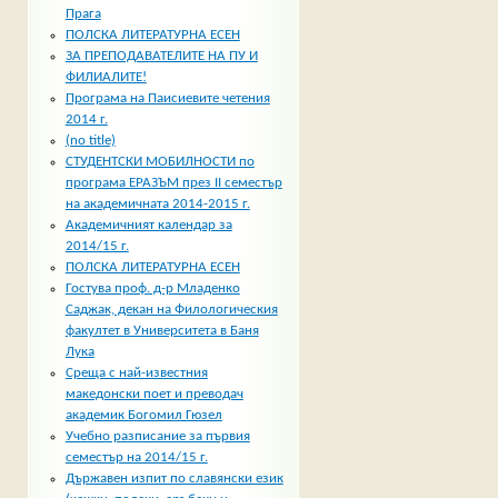
Прага
ПОЛСКА ЛИТЕРАТУРНА ЕСЕН
ЗА ПРЕПОДАВАТЕЛИТЕ НА ПУ И
ФИЛИАЛИТЕ!
Програма на Паисиевите четения
2014 г.
(no title)
СТУДЕНТСКИ МОБИЛНОСТИ по
програма ЕРАЗЪМ през II семестър
на академичната 2014-2015 г.
Академичният календар за
2014/15 г.
ПОЛСКА ЛИТЕРАТУРНА ЕСЕН
Гостува проф. д-р Младенко
Саджак, декан на Филологическия
факултет в Университета в Баня
Лука
Среща с най-известния
македонски поет и преводач
академик Богомил Гюзел
Учебно разписание за първия
семестър на 2014/15 г.
Държавен изпит по славянски език