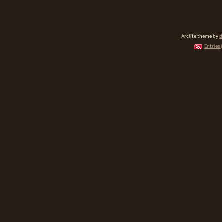
Arclite theme by
d
Entries 