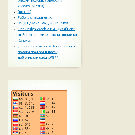
(чешки, полски, сръбски и
хърватски език)
(no title)
Работа с чешки език
ЗА ДЕЦАТА ОТ РАДЕК ПИЛАРЖ
One Design Week 2014: Дизайнери
от Вишеградските страни променят
Капана
„Любов не е думата. Антология на
полски поетеси и поети,
дебютирали след 1989“
ПОСЕЩЕНИЯ