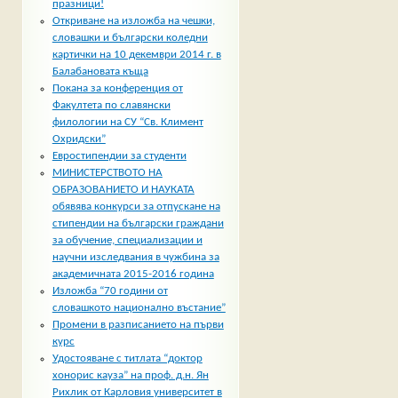
празници!
Откриване на изложба на чешки,
словашки и български коледни
картички на 10 декември 2014 г. в
Балабановата къща
Покана за конференция от
Факултета по славянски
филологии на СУ “Св. Климент
Охридски”
Евростипендии за студенти
МИНИСТЕРСТВОТО НА
ОБРАЗОВАНИЕТО И НАУКАТА
обявява конкурси за отпускане на
стипендии на български граждани
за обучение, специализации и
научни изследвания в чужбина за
академичната 2015-2016 година
Изложба “70 години от
словашкото национално въстание”
Промени в разписанието на първи
курс
Удостояване с титлата “доктор
хонорис кауза” на проф. д.н. Ян
Рихлик от Карловия университет в