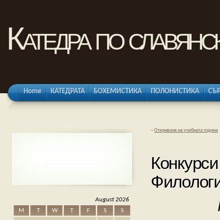
Катедра по славянс
Home
КАТЕДРАТА
БОХЕМИСТИКА
ПОЛОНИСТИКА
СЪ
«
Откриване на учебната година
СЪОБЩЕНИЯ
Конкурси
Филологи
August 2026
M
T
W
T
F
S
S