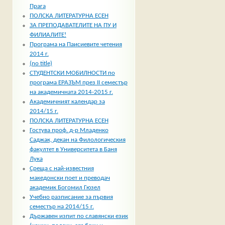
Прага
ПОЛСКА ЛИТЕРАТУРНА ЕСЕН
ЗА ПРЕПОДАВАТЕЛИТЕ НА ПУ И
ФИЛИАЛИТЕ!
Програма на Паисиевите четения
2014 г.
(no title)
СТУДЕНТСКИ МОБИЛНОСТИ по
програма ЕРАЗЪМ през II семестър
на академичната 2014-2015 г.
Академичният календар за
2014/15 г.
ПОЛСКА ЛИТЕРАТУРНА ЕСЕН
Гостува проф. д-р Младенко
Саджак, декан на Филологическия
факултет в Университета в Баня
Лука
Среща с най-известния
македонски поет и преводач
академик Богомил Гюзел
Учебно разписание за първия
семестър на 2014/15 г.
Държавен изпит по славянски език