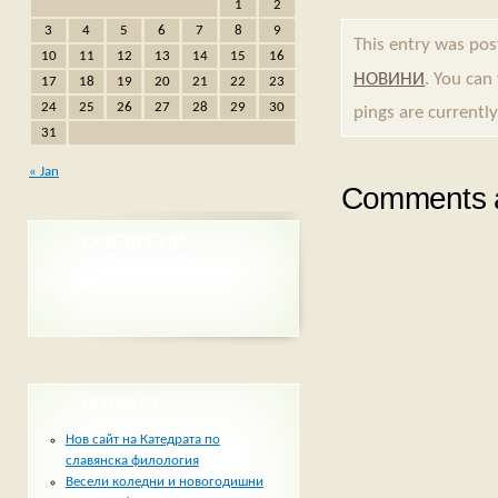
1
2
3
4
5
6
7
8
9
This entry was po
10
11
12
13
14
15
16
НОВИНИ
. You can
17
18
19
20
21
22
23
24
25
26
27
28
29
30
pings are currently
31
« Jan
Comments a
КАТЕДРЕНИ
ЗАСЕДАНИЯ
НОВИНИ
Нов сайт на Катедрата по
славянска филология
Весели коледни и новогодишни