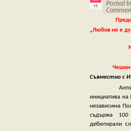
JUN
Posted 
11
Comment
Предс
„Любов не е ду
Чешки 
Съвместно с 
Антологията
инициатива на 
независима Пол
съдържа 100
дебютирали сл