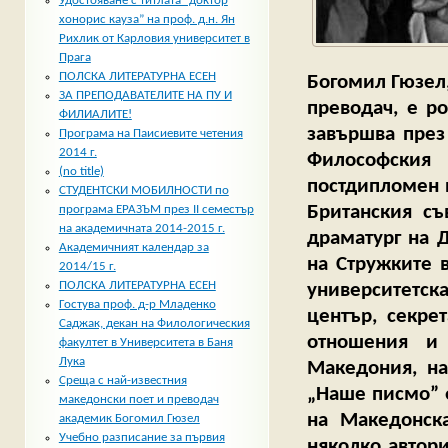
Удостояване с титлата “доктор
хонорис кауза” на проф. д.н. Ян
Рихлик от Карловия университет в
Прага
ПОЛСКА ЛИТЕРАТУРНА ЕСЕН
Богомил Гюзел,
ЗА ПРЕПОДАВАТЕЛИТЕ НА ПУ И
преводач, е р
ФИЛИАЛИТЕ!
завършва през 
Програма на Паисиевите четения
2014 г.
Философския
(no title)
постдипломен п
СТУДЕНТСКИ МОБИЛНОСТИ по
Британския съ
програма ЕРАЗЪМ през II семестър
на академичната 2014-2015 г.
драматург на 
Академичният календар за
на Стружките 
2014/15 г.
ПОЛСКА ЛИТЕРАТУРНА ЕСЕН
университетска
Гостува проф. д-р Младенко
център, секре
Саджак, декан на Филологическия
отношения и
факултет в Университета в Баня
Лука
Македония, на
Среща с най-известния
„Наше писмо” е
македонски поет и преводач
на Македонска
академик Богомил Гюзел
Учебно разписание за първия
няколко автор