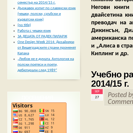
семестър на 2014/15 г.
Негови книги
Държавен изпит по славянски език
двайсетина кн
(чешки, полски, сръбски и
хърватски език)
преводач на а
(no title)
Дикинсън, Ди
Работа с чешки език
ЗА ДЕЦАТА ОТ РАДЕК ПИЛАРЖ
американска по
One Design Week 2014: Дизайнери
и „Алиса в стра
от Вишеградските страни променят
Киплинг и др.
Капана
„Любов не е думата. Антология на
полски поетеси и поети,
дебютирали след 1989“
Учебно ра
2014/15 г.
SEP
Posted 
ПОСЕЩЕНИЯ
27
Comment