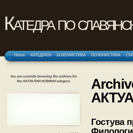
Катедра по славянс
Home
КАТЕДРАТА
БОХЕМИСТИКА
ПОЛОНИСТИКА
СЪ
You are currently browsing the archives for
Archiv
the АКТУАЛНИ НОВИНИ category.
АКТУ
СЪОБЩЕНИЯ
Гостува п
Филологи