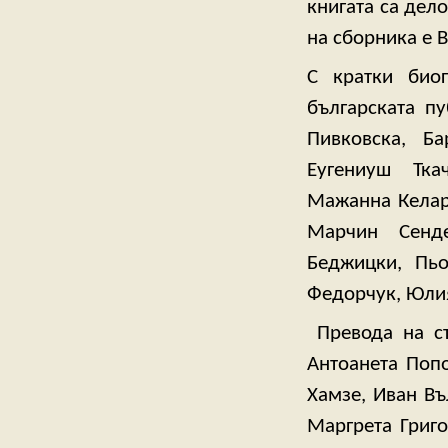
книгата са дел
на сборника е 
С кратки био
българската п
Пивковска, Б
Еугениуш Тка
Мажанна Келар
Марчин Сенд
Беджицки, Пь
Федорчук, Юлия
Превода на ст
Антоанета Поп
Хамзе, Иван Въ
Маргрета Григо