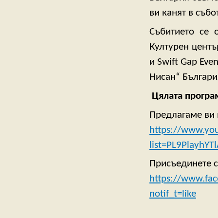
ви канят в събо
Събитието се 
Културен центъ
и Swift Gap Ev
Нисан“ Българи
Цялата програ
Предлагаме ви 
https://www.you
list=PL9PlayhY
Присъединете с
https://www.f
notif_t=like