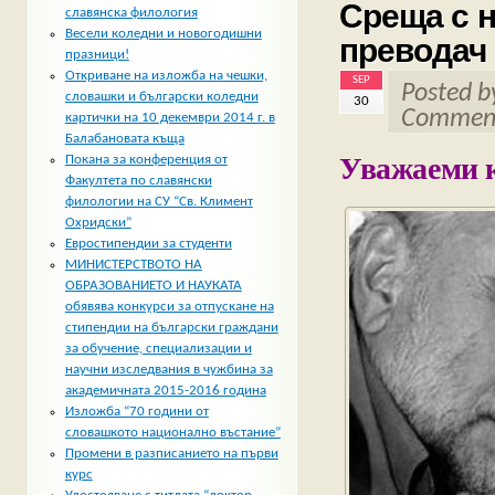
Среща с н
славянска филология
Весели коледни и новогодишни
преводач
празници!
Откриване на изложба на чешки,
SEP
Posted 
словашки и български коледни
30
Comment
картички на 10 декември 2014 г. в
Балабановата къща
Уважаеми к
Покана за конференция от
Факултета по славянски
филологии на СУ “Св. Климент
Охридски”
Евростипендии за студенти
МИНИСТЕРСТВОТО НА
ОБРАЗОВАНИЕТО И НАУКАТА
обявява конкурси за отпускане на
стипендии на български граждани
за обучение, специализации и
научни изследвания в чужбина за
академичната 2015-2016 година
Изложба “70 години от
словашкото национално въстание”
Промени в разписанието на първи
курс