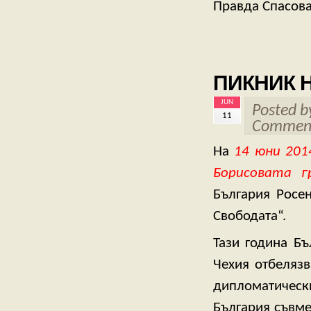
Правда Спасова
ПИКНИК 
JUN
Posted 
11
Comment
На
14 юни 201
Борисовата г
България Росе
Свободата“.
Тази година Бъ
Чехия отбелязв
дипломатически
България съвме