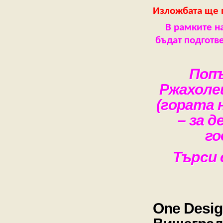
Изложбата ще 
В рамките н
бъдат подготв
Поп
Ржахоле
(гората 
– за д
го
Търси 
One Desig