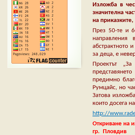
Изложба в чес
значителна час
на приказките,
През 50-те и 
направления 
абстрактното и
за деца, е неве
Проектът „З
представянет
предимно благ
Румцайс, но ча
Затова изложба
които досега на
http://www.radek
Откриване на и
гр. Пловдив