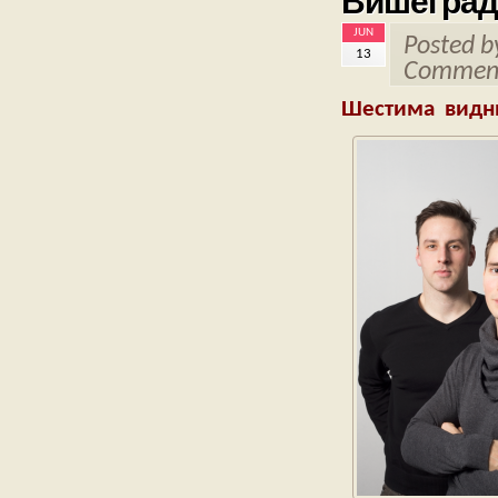
Вишеград
JUN
Posted 
13
Comment
Шестима видни