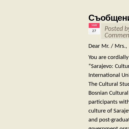
Съобщен
MAY
Posted 
27
Comment
Dear Mr. / Mrs.,
You are cordiall
“Sarajevo: Cultu
International Un
The Cultural Stu
Bosnian Cultura
participants wit
culture of Saraj
and post-graduat
government organ