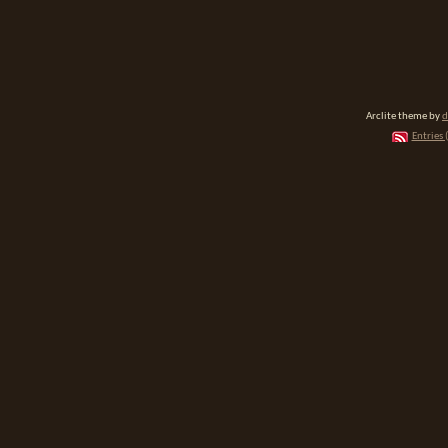
Arclite theme by
d
Entries 