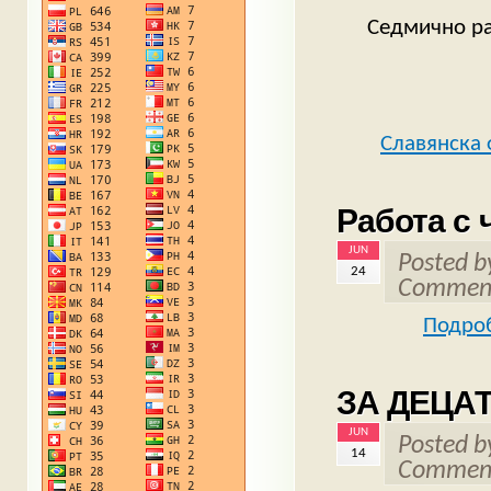
Седмично ра
Славянска 
Работа с 
JUN
Posted 
24
Comment
Подроб
ЗА ДЕЦА
JUN
Posted 
14
Comment