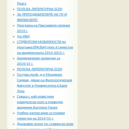
Прага
ПОЛСКА ЛИТЕРАТУРНА ЕСЕН
ЗА ПРЕПОДАВАТЕЛИТЕ НА ПУ И
ФИЛИАЛИТЕ!
Програма на Паисиевите четения
2014 г.
(no title)
СТУДЕНТСКИ МОБИЛНОСТИ по
програма ЕРАЗЪМ през II семестър
на академичната 2014-2015 г.
Академичният календар за
2014/15 г.
ПОЛСКА ЛИТЕРАТУРНА ЕСЕН
Гостува проф. д-р Младенко
Саджак, декан на Филологическия
факултет в Университета в Баня
Лука
Среща с най-известния
македонски поет и преводач
академик Богомил Гюзел
Учебно разписание за първия
семестър на 2014/15 г.
Държавен изпит по славянски език