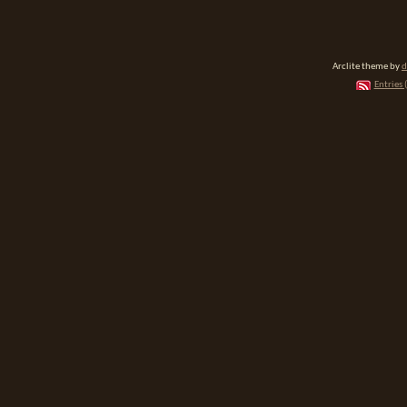
Arclite theme by
d
Entries 