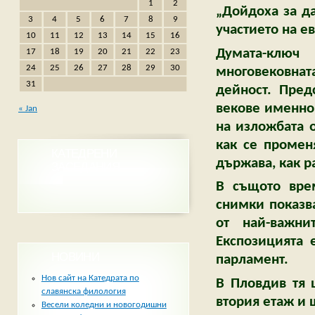
1
2
„Дойдоха за да
3
4
5
6
7
8
9
участието на е
10
11
12
13
14
15
16
Думата-клю
17
18
19
20
21
22
23
24
25
26
27
28
29
30
многовековнат
31
дейност. Пред
векове именно
« Jan
на изложбата о
как се промен
КАТЕДРЕНИ
държава, как р
ЗАСЕДАНИЯ
В същото вре
снимки показв
от най-важни
Експозицията 
НОВИНИ
парламент.
Нов сайт на Катедрата по
В Пловдив тя 
славянска филология
втория етаж и 
Весели коледни и новогодишни