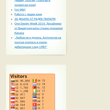
(чешки, полски, сръбски и
хърватски език)
(no title)
Работа с чешки език
ЗА ДЕЦАТА ОТ РАДЕК ПИЛАРЖ
One Design Week 2014: Дизайнери
от Вишеградските страни променят
Капана
„Любов не е думата. Антология на
полски поетеси и поети,
дебютирали след 1989“
ПОСЕЩЕНИЯ