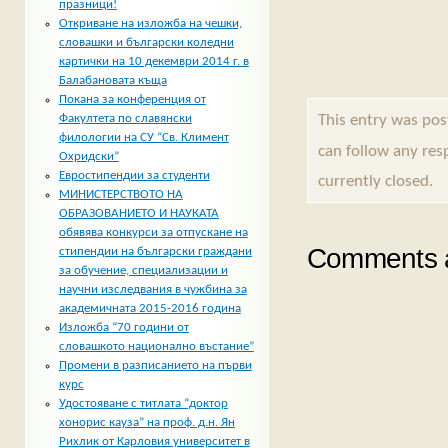
празници!
Откриване на изложба на чешки,
словашки и български коледни
картички на 10 декември 2014 г. в
Балабановата къща
Покана за конференция от
This entry was pos
Факултета по славянски
филологии на СУ “Св. Климент
can follow any res
Охридски”
Евростипендии за студенти
currently closed.
МИНИСТЕРСТВОТО НА
ОБРАЗОВАНИЕТО И НАУКАТА
обявява конкурси за отпускане на
Comments a
стипендии на български граждани
за обучение, специализации и
научни изследвания в чужбина за
академичната 2015-2016 година
Изложба “70 години от
словашкото национално въстание”
Промени в разписанието на първи
курс
Удостояване с титлата “доктор
хонорис кауза” на проф. д.н. Ян
Рихлик от Карловия университет в