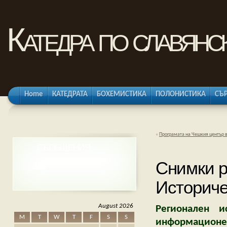
Катедра по славянс
Home
КАТЕДРАТА
БОХЕМИСТИКА
ПОЛОНИСТИКА
СЪ
«
Програмата на Чешкия център 
СЪОБЩЕНИЯ
Снимки р
Историче
August 2026
Регионален 
M
T
W
T
F
S
S
информацион