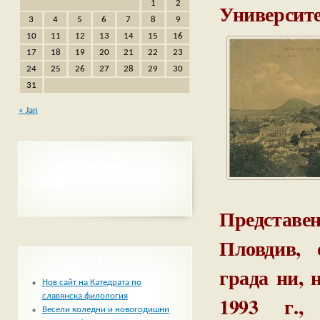
1
2
Университ
3
4
5
6
7
8
9
10
11
12
13
14
15
16
17
18
19
20
21
22
23
24
25
26
27
28
29
30
31
« Jan
КАТЕДРЕНИ
ЗАСЕДАНИЯ
Представ
Пловдив, о
НОВИНИ
града ни, 
Нов сайт на Катедрата по
славянска филология
1993 г.,
Весели коледни и новогодишни