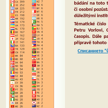
bádání na toto t
či osobní pozůst
důležitými insti
Tématické číslo
Petru Vorlovi,
časopis. Dále p
přípravě tohoto 
Списанието “Č