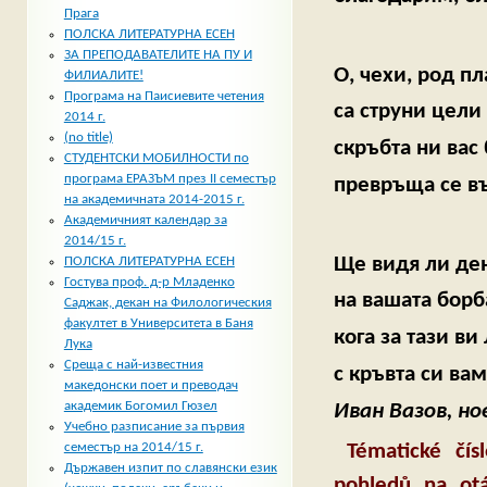
Прага
ПОЛСКА ЛИТЕРАТУРНА ЕСЕН
ЗА ПРЕПОДАВАТЕЛИТЕ НА ПУ И
О, чехи, род п
ФИЛИАЛИТЕ!
Програма на Паисиевите четения
са струни цели
2014 г.
(no title)
скръбта ни вас
СТУДЕНТСКИ МОБИЛНОСТИ по
програма ЕРАЗЪМ през II семестър
превръща се в
на академичната 2014-2015 г.
Академичният календар за
2014/15 г.
Ще видя ли де
ПОЛСКА ЛИТЕРАТУРНА ЕСЕН
Гостува проф. д-р Младенко
на вашата борба
Саджак, декан на Филологическия
факултет в Университета в Баня
кога за тази в
Лука
Среща с най-известния
с кръвта си ва
македонски поет и преводач
академик Богомил Гюзел
Иван Вазов, но
Учебно разписание за първия
Tématické čís
семестър на 2014/15 г.
Държавен изпит по славянски език
pohledů na otá