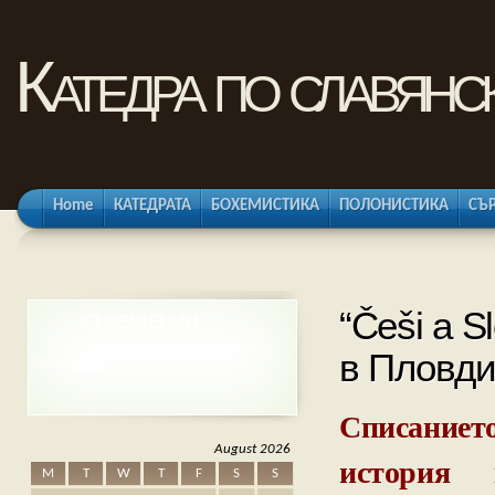
Катедра по славянс
Home
КАТЕДРАТА
БОХЕМИСТИКА
ПОЛОНИСТИКА
СЪ
“Češi a S
СЪОБЩЕНИЯ
в Пловди
Списаниет
August 2026
история 
M
T
W
T
F
S
S