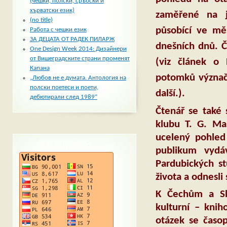
(чешки, полски, сръбски и
хърватски език)
zaměřené na je
(no title)
působící ve mě
Работа с чешки език
ЗА ДЕЦАТА ОТ РАДЕК ПИЛАРЖ
dnešních dnů. Č
One Design Week 2014: Дизайнери
от Вишеградските страни променят
(viz článek o 
Капана
potomků význačn
„Любов не е думата. Антология на
полски поетеси и поети,
další.).
дебютирали след 1989“
Čtenář se také
klubu T. G. Ma
ucelený pohled
ПОСЕЩЕНИЯ
publikum vydá
Pardubických st
života a odnesli
K Čechům a Slo
kulturní – knih
otázek se časop