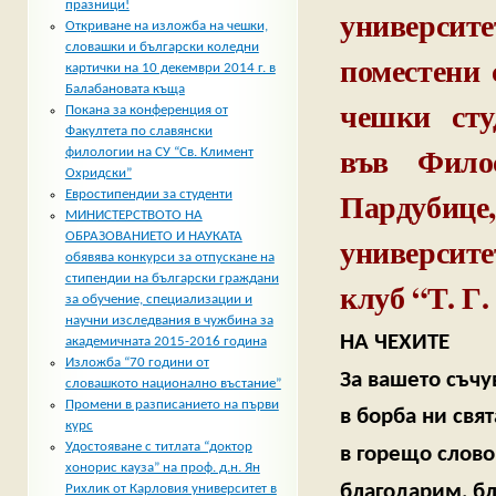
празници!
университ
Откриване на изложба на чешки,
словашки и български коледни
поместени 
картички на 10 декември 2014 г. в
Балабановата къща
чешки сту
Покана за конференция от
Факултета по славянски
във Фило
филологии на СУ “Св. Климент
Охридски”
Пардубиц
Евростипендии за студенти
МИНИСТЕРСТВОТО НА
университе
ОБРАЗОВАНИЕТО И НАУКАТА
обявява конкурси за отпускане на
стипендии на български граждани
клуб “Т. Г
за обучение, специализации и
научни изследвания в чужбина за
НА ЧЕХИТЕ
академичната 2015-2016 година
Изложба “70 години от
За вашето съч
словашкото национално въстание”
Промени в разписанието на първи
в борба ни свя
курс
Удостояване с титлата “доктор
в горещо слово
хонорис кауза” на проф. д.н. Ян
благодарим, б
Рихлик от Карловия университет в