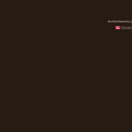
Arclite theme by
d
Entries 