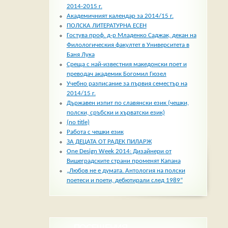
2014-2015 г.
Академичният календар за 2014/15 г.
ПОЛСКА ЛИТЕРАТУРНА ЕСЕН
Гостува проф. д-р Младенко Саджак, декан на
Филологическия факултет в Университета в
Баня Лука
Среща с най-известния македонски поет и
преводач академик Богомил Гюзел
Учебно разписание за първия семестър на
2014/15 г.
Държавен изпит по славянски език (чешки,
полски, сръбски и хърватски език)
(no title)
Работа с чешки език
ЗА ДЕЦАТА ОТ РАДЕК ПИЛАРЖ
One Design Week 2014: Дизайнери от
Вишеградските страни променят Капана
„Любов не е думата. Антология на полски
поетеси и поети, дебютирали след 1989“
ПОСЕЩЕНИЯ