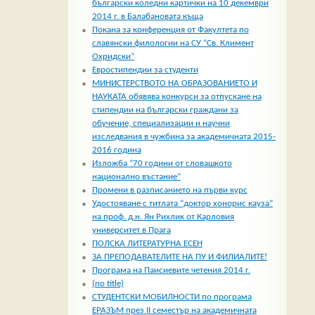
български коледни картички на 10 декември
2014 г. в Балабановата къща
Покана за конференция от Факултета по
славянски филологии на СУ “Св. Климент
Охридски”
Евростипендии за студенти
МИНИСТЕРСТВОТО НА ОБРАЗОВАНИЕТО И
НАУКАТА обявява конкурси за отпускане на
стипендии на български граждани за
обучение, специализации и научни
изследвания в чужбина за академичната 2015-
2016 година
Изложба “70 години от словашкото
национално въстание”
Промени в разписанието на първи курс
Удостояване с титлата “доктор хонорис кауза”
на проф. д.н. Ян Рихлик от Карловия
университет в Прага
ПОЛСКА ЛИТЕРАТУРНА ЕСЕН
ЗА ПРЕПОДАВАТЕЛИТЕ НА ПУ И ФИЛИАЛИТЕ!
Програма на Паисиевите четения 2014 г.
(no title)
СТУДЕНТСКИ МОБИЛНОСТИ по програма
ЕРАЗЪМ през II семестър на академичната