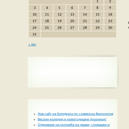
1
2
3
4
5
6
7
8
9
10
11
12
13
14
15
16
17
18
19
20
21
22
23
24
25
26
27
28
29
30
31
« Jan
КАТЕДРЕНИ ЗАСЕДАНИЯ
НОВИНИ
Нов сайт на Катедрата по славянска филология
Весели коледни и новогодишни празници!
Откриване на изложба на чешки, словашки и