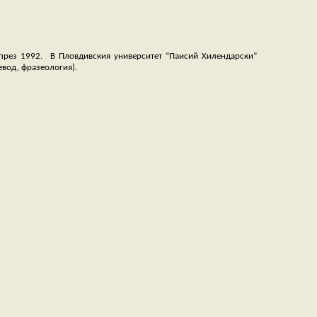
 през 1992. В Пловдивския университет “Паисий Хилендарски”
евод, фразеология).