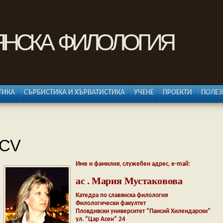
янска филология
ТИКА
СЪРБИСТИКА И ХЪРВАТИСТИКА
УЧЕНЕ
ПРОЕКТИ
ПОЛЕЗ
CV
Име и фамилия, служебен адрес, e-mail:
ас . Мария Мустаковова
Катедра по славянска филология
Филологически факултет
Пловдивски университет “Паисий Хилендарски”
ул. “Цар Асен” 24