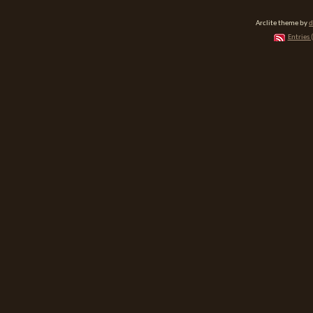
Arclite theme by
d
Entries 