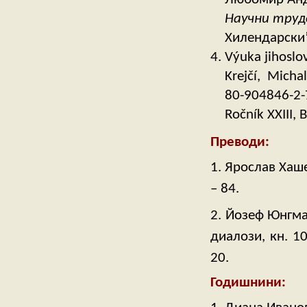
Научни труд
Хилендарски”
Výuka jihoslov
Krejčí, Michal
80-904846-2-7
Ročník XXIII, 
Преводи:
1. Ярослав Хаше
– 84.
2. Йозеф Юнгм
диалози, кн. 1
20.
Годишнини: