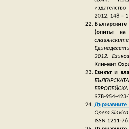
издателство 
2012, 148 – 1
Българските
(опитът на
славянските
Единадесет
2012. Езико
Климент Охри
Езикът и вл
БЪЛГАРСКАТ
ЕВРОПЕЙСКА
978-954-423-7
Държавните и
Opera Slavica.
ISSN 1211-767
Държавните 