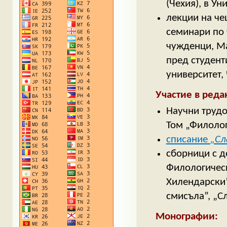
(Чехия), в У
лекции на че
семинари по 
чужденци, Мас
пред студент
университет, 
Участие в реда
Научни трудо
Том
„
Филоло
списание
„Сл
сборници с д
Филологическ
Хилендарски
смисъла”, „С
Монографии: