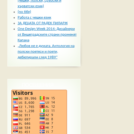
(чешки, полски, сръбски и
хърватски език)
(no title)
Работа с чешки език
ЗА ДЕЦАТА ОТ РАДЕК ПИЛАРЖ
One Design Week 2014: Дизайнери
от Вишеградските страни променят
Капана
„Любов не е думата. Антология на
полски поетеси и поети,
дебютирали след 1989“
ПОСЕЩЕНИЯ