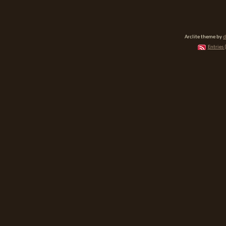
Arclite theme by
d
Entries 