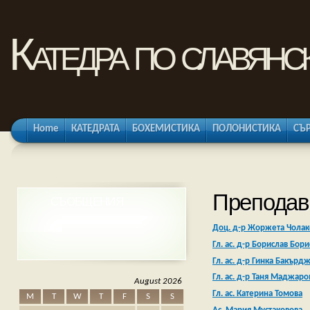
Катедра по славянс
Home
КАТЕДРАТА
БОХЕМИСТИКА
ПОЛОНИСТИКА
СЪ
Преподав
СЪОБЩЕНИЯ
Доц. д-р Жоржета Чолак
Гл. ас. д-р Борислав Бор
Гл. ас. д-р Гинка Бакърд
Гл. ас. д-р Таня Маджаро
August 2026
Гл. ас. Катерина Томова
M
T
W
T
F
S
S