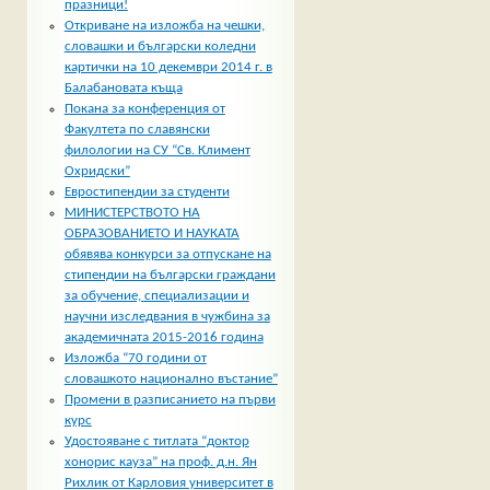
празници!
Откриване на изложба на чешки,
словашки и български коледни
картички на 10 декември 2014 г. в
Балабановата къща
Покана за конференция от
Факултета по славянски
филологии на СУ “Св. Климент
Охридски”
Евростипендии за студенти
МИНИСТЕРСТВОТО НА
ОБРАЗОВАНИЕТО И НАУКАТА
обявява конкурси за отпускане на
стипендии на български граждани
за обучение, специализации и
научни изследвания в чужбина за
академичната 2015-2016 година
Изложба “70 години от
словашкото национално въстание”
Промени в разписанието на първи
курс
Удостояване с титлата “доктор
хонорис кауза” на проф. д.н. Ян
Рихлик от Карловия университет в