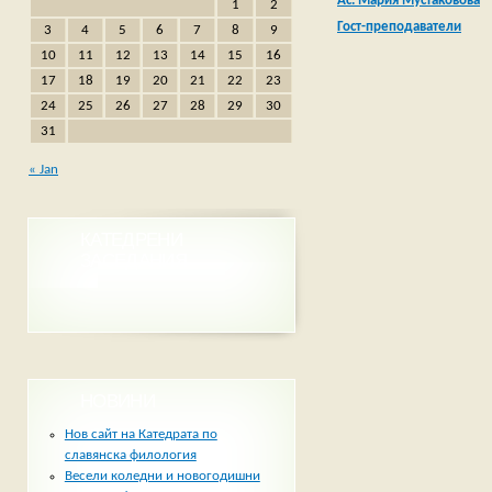
Ас. Мария Мустаковова
1
2
Гост-преподаватели
3
4
5
6
7
8
9
10
11
12
13
14
15
16
17
18
19
20
21
22
23
24
25
26
27
28
29
30
31
« Jan
КАТЕДРЕНИ
ЗАСЕДАНИЯ
НОВИНИ
Нов сайт на Катедрата по
славянска филология
Весели коледни и новогодишни