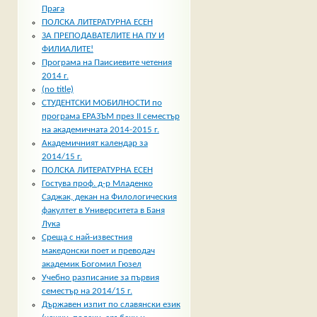
Прага
ПОЛСКА ЛИТЕРАТУРНА ЕСЕН
ЗА ПРЕПОДАВАТЕЛИТЕ НА ПУ И
ФИЛИАЛИТЕ!
Програма на Паисиевите четения
2014 г.
(no title)
СТУДЕНТСКИ МОБИЛНОСТИ по
програма ЕРАЗЪМ през II семестър
на академичната 2014-2015 г.
Академичният календар за
2014/15 г.
ПОЛСКА ЛИТЕРАТУРНА ЕСЕН
Гостува проф. д-р Младенко
Саджак, декан на Филологическия
факултет в Университета в Баня
Лука
Среща с най-известния
македонски поет и преводач
академик Богомил Гюзел
Учебно разписание за първия
семестър на 2014/15 г.
Държавен изпит по славянски език