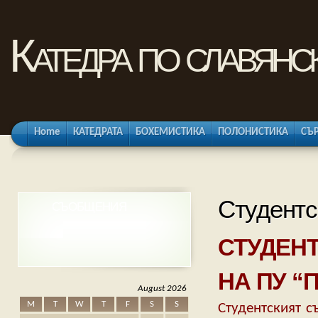
Катедра по славянс
Home
КАТЕДРАТА
БОХЕМИСТИКА
ПОЛОНИСТИКА
СЪ
Студентс
СЪОБЩЕНИЯ
СТУДЕН
НА ПУ “
August 2026
M
T
W
T
F
S
S
Студентският с