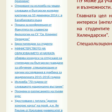
ПУ може да уча
празници!
Откриване на изложба на чешки,
и възможности.
словашки и български коледни
Главната цел 
картички на 10 декември 2014 г. в
Балабановата къща
интереси (инте
Покана за конференция от
на студентите
Факултета по славянски
Хилендарски”.
филологии на СУ “Св. Климент
Охридски”
Специализиран
Евростипендии за студенти
МИНИСТЕРСТВОТО НА
ОБРАЗОВАНИЕТО И НАУКАТА
обявява конкурси за отпускане на
стипендии на български граждани
за обучение, специализации и
научни изследвания в чужбина за
академичната 2015-2016 година
Изложба “70 години от
словашкото национално въстание”
Промени в разписанието на първи
курс
Удостояване с титлата “доктор
хонорис кауза” на проф. д.н. Ян
Рихлик от Карловия университет в