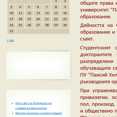
1
2
общите права и
3
4
5
6
7
8
9
университет “П
10
11
12
13
14
15
16
образование.
17
18
19
20
21
22
23
Дейността на 
24
25
26
27
28
29
30
31
образование и 
съвет.
« Jan
Студентският 
докторантите
КАТЕДРЕНИ
разпределен
ЗАСЕДАНИЯ
обучаващите се
ПУ “Паисий Хил
ръководните ор
При упражнява
НОВИНИ
привилегии, о
пол, произход,
Нов сайт на Катедрата по
славянска филология
и обществено п
Весели коледни и новогодишни