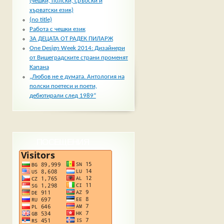
(чешки, полски, сръбски и
хърватски език)
(no title)
Работа с чешки език
ЗА ДЕЦАТА ОТ РАДЕК ПИЛАРЖ
One Design Week 2014: Дизайнери
от Вишеградските страни променят
Капана
„Любов не е думата. Антология на
полски поетеси и поети,
дебютирали след 1989“
ПОСЕЩЕНИЯ