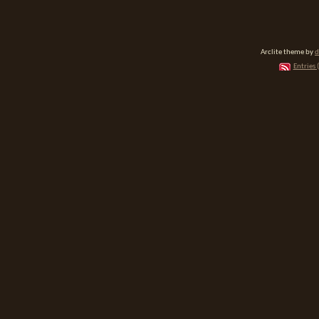
Arclite theme by
d
Entries 