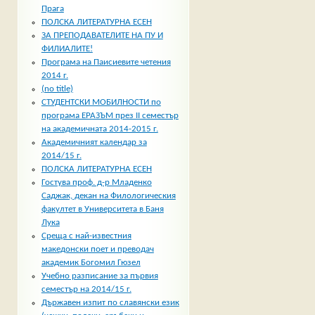
Прага
ПОЛСКА ЛИТЕРАТУРНА ЕСЕН
ЗА ПРЕПОДАВАТЕЛИТЕ НА ПУ И
ФИЛИАЛИТЕ!
Програма на Паисиевите четения
2014 г.
(no title)
СТУДЕНТСКИ МОБИЛНОСТИ по
програма ЕРАЗЪМ през II семестър
на академичната 2014-2015 г.
Академичният календар за
2014/15 г.
ПОЛСКА ЛИТЕРАТУРНА ЕСЕН
Гостува проф. д-р Младенко
Саджак, декан на Филологическия
факултет в Университета в Баня
Лука
Среща с най-известния
македонски поет и преводач
академик Богомил Гюзел
Учебно разписание за първия
семестър на 2014/15 г.
Държавен изпит по славянски език