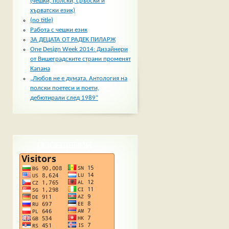
(чешки, полски, сръбски и
хърватски език)
(no title)
Работа с чешки език
ЗА ДЕЦАТА ОТ РАДЕК ПИЛАРЖ
One Design Week 2014: Дизайнери
от Вишеградските страни променят
Капана
„Любов не е думата. Антология на
полски поетеси и поети,
дебютирали след 1989“
ПОСЕЩЕНИЯ