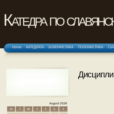
Катедра по славянс
Home
КАТЕДРАТА
БОХЕМИСТИКА
ПОЛОНИСТИКА
СЪ
Дисципли
СЪОБЩЕНИЯ
August 2026
M
T
W
T
F
S
S