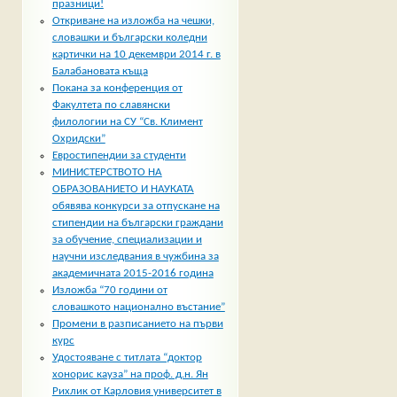
празници!
Откриване на изложба на чешки,
словашки и български коледни
картички на 10 декември 2014 г. в
Балабановата къща
Покана за конференция от
Факултета по славянски
филологии на СУ “Св. Климент
Охридски”
Евростипендии за студенти
МИНИСТЕРСТВОТО НА
ОБРАЗОВАНИЕТО И НАУКАТА
обявява конкурси за отпускане на
стипендии на български граждани
за обучение, специализации и
научни изследвания в чужбина за
академичната 2015-2016 година
Изложба “70 години от
словашкото национално въстание”
Промени в разписанието на първи
курс
Удостояване с титлата “доктор
хонорис кауза” на проф. д.н. Ян
Рихлик от Карловия университет в