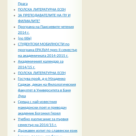
Прага
ПОЛСКА ЛИТЕРАТУРНА ЕСЕН
ЗА ПРЕПОДАВАТЕЛИТЕ НА ПУ И
ФИЛИАЛИТЕ!
Програма на Паисиевите четения
2014 г.
(no title)
СТУДЕНТСКИ МОБИЛНОСТИ по
програма ЕРАЗЪМ през II семестър
на академичната 2014-2015 г.
Академичният календар за
2014/15 г.
ПОЛСКА ЛИТЕРАТУРНА ЕСЕН
Гостува проф. д-р Младенко
Саджак, декан на Филологическия
факултет в Университета в Баня
Лука
Среща с най-известния
македонски поет и преводач
академик Богомил Гюзел
Учебно разписание за първия
семестър на 2014/15 г.
Държавен изпит по славянски език