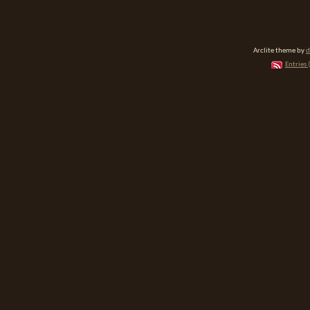
Arclite theme by
d
Entries 