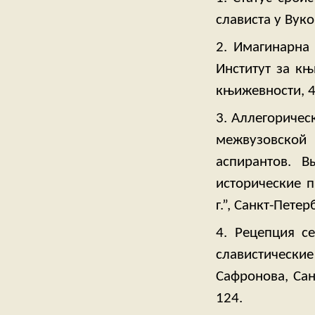
слависта у Вуко
2. Имагинарна 
Институт за књ
књижевности, 4,
3. Аллегоричес
межвузовской 
аспирантов. 
исторические п
г.”, Санкт-Петер
4. Рецепция се
славистически
Сафронова, Сан
124.