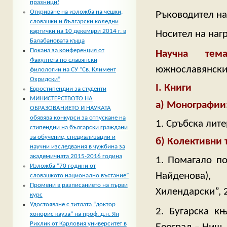
празници!
Откриване на изложба на чешки,
Ръководител на
словашки и български коледни
картички на 10 декември 2014 г. в
Носител на наг
Балабановата къща
Покана за конференция от
Научна тем
Факултета по славянски
южнославянски
филологии на СУ “Св. Климент
Охридски”
І. Книги
Евростипендии за студенти
МИНИСТЕРСТВОТО НА
а) Монографии
ОБРАЗОВАНИЕТО И НАУКАТА
обявява конкурси за отпускане на
1. Сръбска лите
стипендии на български граждани
за обучение, специализации и
б) Колективни 
научни изследвания в чужбина за
академичната 2015-2016 година
1. Помагало по
Изложба “70 години от
Найденова),
словашкото национално въстание”
Промени в разписанието на първи
Хилендарски”, 
курс
Удостояване с титлата “доктор
2. Бугарска књ
хонорис кауза” на проф. д.н. Ян
Рихлик от Карловия университет в