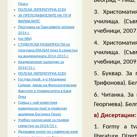
Београд – Ниш,
Прага
ПОЛСКА ЛИТЕРАТУРНА ЕСЕН
3. Христомати
ЗА ПРЕПОДАВАТЕЛИТЕ НА ПУ И
училища. (Съв
ФИЛИАЛИТЕ!
Програма на Паисиевите четения
учебници, 2007
2014 г.
(no title)
4. Христомати
СТУДЕНТСКИ МОБИЛНОСТИ по
програма ЕРАЗЪМ през II семестър
училища. (Съв
на академичната 2014-2015 г.
учебници, 2009
Академичният календар за
2014/15 г.
5. Буквар. За
ПОЛСКА ЛИТЕРАТУРНА ЕСЕН
Гостува проф. д-р Младенко
Трифонова). Бел
Саджак, декан на Филологическия
факултет в Университета в Баня
6. Читанка. За
Лука
Среща с най-известния
Георгиева). Бел
македонски поет и преводач
в) Дисертации:
академик Богомил Гюзел
Учебно разписание за първия
1. Formy a tva
семестър на 2014/15 г.
Държавен изпит по славянски език
literature. Dize