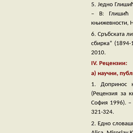
5. Jедно Глиши
– В: Глишић 
књижевности, На
6. Сръбската л
сбирка” (1894-
2010.
ІV. Рецензии:
а) научни, пуб
1. Допринос 
(Рецензия за к
София 1996). –
321-324.
2. Едно словаш
Alica. Miroslav 