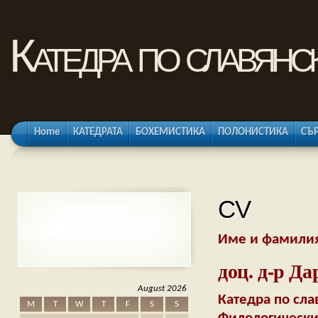
Катедра по славянс
Home
КАТЕДРАТА
БОХЕМИСТИКА
ПОЛОНИСТИКА
СЪ
СV
СЪОБЩЕНИЯ
Име и фамилия,
доц. д-р Д
August 2026
Катедра по сла
M
T
W
T
F
S
S