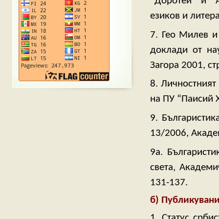
“Доротей” и “
езиков и литера
7. Гео Милев и
доклади от нау
Загора 2001, стр
8. Личностният
на ПУ “Паисий Х
9. Българистик
13/2006, Акаде
9а. Българисти
света, Академи
131-137.
б) Публикувани
1. Статус срби