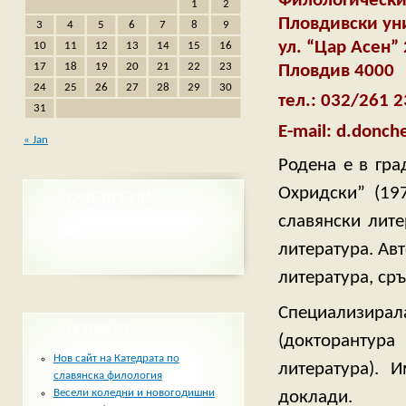
Филологически
1
2
Пловдивски ун
3
4
5
6
7
8
9
ул. “Цар Асен”
10
11
12
13
14
15
16
17
18
19
20
21
22
23
Пловдив 4000
24
25
26
27
28
29
30
тел.: 032/261 
31
E-mail:
d.donch
« Jan
Родена е в гра
Охридски” (197
КАТЕДРЕНИ
ЗАСЕДАНИЯ
славянски лите
литература. Ав
литература, сръ
Специализирал
НОВИНИ
(докторантура
Нов сайт на Катедрата по
литература). 
славянска филология
Весели коледни и новогодишни
доклади.