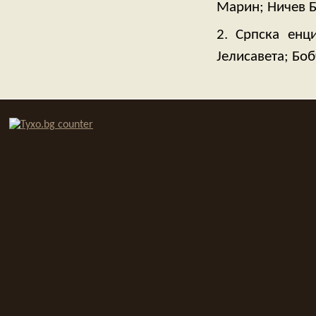
Марин; Ничев Б
2. Српска енци
Jелисавета; Боб