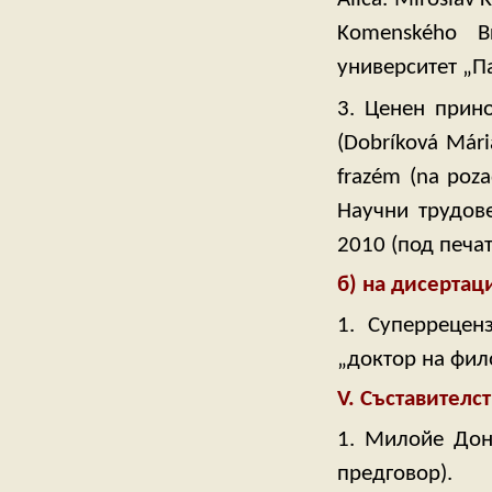
Komenského Br
университет „Па
3. Ценен прин
(Dobríková Már
frazém (na pozad
Научни трудове
2010 (под печат
б) на дисертац
1. Суперрецен
„доктор на фил
V. Съставителс
1. Милойе Донч
предговор).