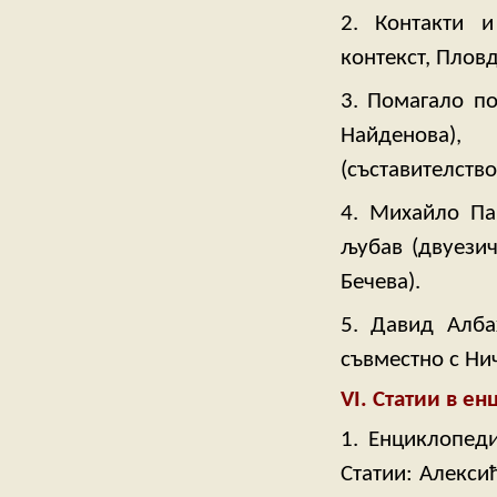
2. Контакти 
контекст, Пловд
3. Помагало по
Найденова),
(съставителств
4. Михайло Па
љубав (двуезич
Бечева).
5. Давид Алба
съвместно с Нич
VІ. Статии в е
1. Енциклопеди
Статии: Алекси