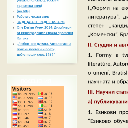
(чешки, полски, сръбски и
хърватски език)
(„Форми на ек
(no title)
литература”, 
Работа с чешки език
ЗА ДЕЦАТА ОТ РАДЕК ПИЛАРЖ
степен „канди
One Design Week 2014: Дизайнери
от Вишеградските страни променят
„Коменски”, Бра
Капана
ІІ. Студии и а
„Любов не е думата. Антология на
полски поетеси и поети,
1. Formy a tva
дебютирали след 1989“
literatúre, Auto
o umení, Brati
ПОСЕЩЕНИЯ
научната и обр
ІІІ. Научни стат
а) публикувани
1. Езикови пр
“Езиково обуче