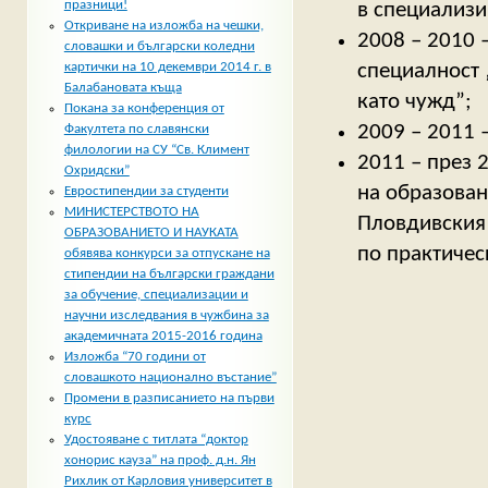
празници!
в специализи
Откриване на изложба на чешки,
2008 – 2010 
словашки и български коледни
картички на 10 декември 2014 г. в
специалност 
Балабановата къща
като чужд”;
Покана за конференция от
2009 – 2011 
Факултета по славянски
филологии на СУ “Св. Климент
2011 – през 
Охридски”
на образован
Евростипендии за студенти
МИНИСТЕРСТВОТО НА
Пловдивския 
ОБРАЗОВАНИЕТО И НАУКАТА
по практичес
обявява конкурси за отпускане на
стипендии на български граждани
за обучение, специализации и
научни изследвания в чужбина за
академичната 2015-2016 година
Изложба “70 години от
словашкото национално въстание”
Промени в разписанието на първи
курс
Удостояване с титлата “доктор
хонорис кауза” на проф. д.н. Ян
Рихлик от Карловия университет в