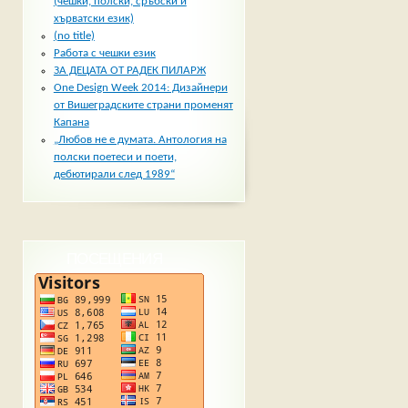
(чешки, полски, сръбски и
хърватски език)
(no title)
Работа с чешки език
ЗА ДЕЦАТА ОТ РАДЕК ПИЛАРЖ
One Design Week 2014: Дизайнери
от Вишеградските страни променят
Капана
„Любов не е думата. Антология на
полски поетеси и поети,
дебютирали след 1989“
ПОСЕЩЕНИЯ