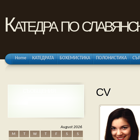
Катедра по славянс
Home
КАТЕДРАТА
БОХЕМИСТИКА
ПОЛОНИСТИКА
СЪ
CV
СЪОБЩЕНИЯ
August 2026
M
T
W
T
F
S
S