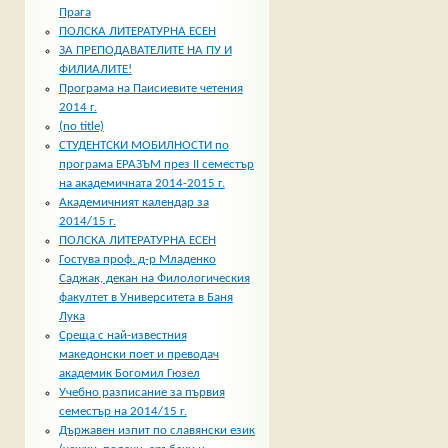
Прага
ПОЛСКА ЛИТЕРАТУРНА ЕСЕН
ЗА ПРЕПОДАВАТЕЛИТЕ НА ПУ И
ФИЛИАЛИТЕ!
Програма на Паисиевите четения
2014 г.
(no title)
СТУДЕНТСКИ МОБИЛНОСТИ по
програма ЕРАЗЪМ през II семестър
на академичната 2014-2015 г.
Академичният календар за
2014/15 г.
ПОЛСКА ЛИТЕРАТУРНА ЕСЕН
Гостува проф. д-р Младенко
Саджак, декан на Филологическия
факултет в Университета в Баня
Лука
Среща с най-известния
македонски поет и преводач
академик Богомил Гюзел
Учебно разписание за първия
семестър на 2014/15 г.
Държавен изпит по славянски език