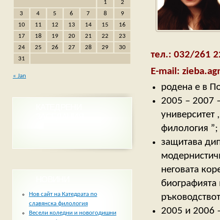
1
2
3
4
5
6
7
8
9
10
11
12
13
14
15
16
17
18
19
20
21
22
23
24
25
26
27
28
29
30
тел.: 032/261 
31
E-mail:
zieba.a
« Jan
родена е в П
2005 – 2007 
КАТЕДРЕНИ
университет 
ЗАСЕДАНИЯ
филология ”;
защитава дип
модернистичн
неговата кор
НОВИНИ
биографията 
Нов сайт на Катедрата по
ръководството
славянска филология
2005 и 2006 
Весели коледни и новогодишни