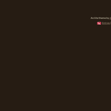
Arclite theme by
d
Entries 