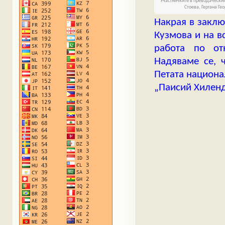
Участничките в преводачески
Стоева, Гергана Ге
Накрая в заклю
Кузмова и на в
работа по от
Надяваме се, 
Петата национа
„Паисий Хиленд