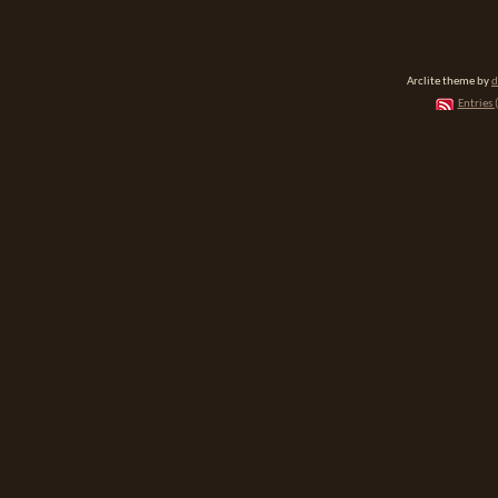
Arclite theme by
d
Entries 