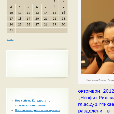
1
2
3
4
5
6
7
8
9
10
11
12
13
14
15
16
17
18
19
20
21
22
23
24
25
26
27
28
29
30
31
« Jan
КАТЕДРЕНИ
ЗАСЕДАНИЯ
Цветелина Попова, Лилян
октомври 2012
НОВИНИ
„Неофит Рилски
Нов сайт на Катедрата по
гл.ас.д-р Миха
славянска филология
разделени в 
Весели коледни и новогодишни