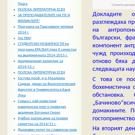
Прага
Слушаме докладит
ПОЛСКА ЛИТЕРАТУРНА ЕСЕН
Докладите о
ЗА ПРЕПОДАВАТЕЛИТЕ НА ПУ И
разглеждаха п
ФИЛИАЛИТЕ!
Програма на Паисиевите четения
на антропо
2014 г.
български, фр
(no title)
СТУДЕНТСКИ МОБИЛНОСТИ по
компонент ант
програма ЕРАЗЪМ през II семестър
чужд произход
на академичната 2014-2015 г.
отново бяха д
Академичният календар за
2014/15 г.
следващата нау
ПОЛСКА ЛИТЕРАТУРНА ЕСЕН
С това се по
Гостува проф. д-р Младенко
Саджак, декан на Филологическия
бохемистична 
факултет в Университета в Баня
обстановка.
Лука
Среща с най-известния
„Бачиново“всич
македонски поет и преводач
домакините. 
академик Богомил Гюзел
гостоприемство
Учебно разписание за първия
семестър на 2014/15 г.
На вторият ден
Държавен изпит по славянски език