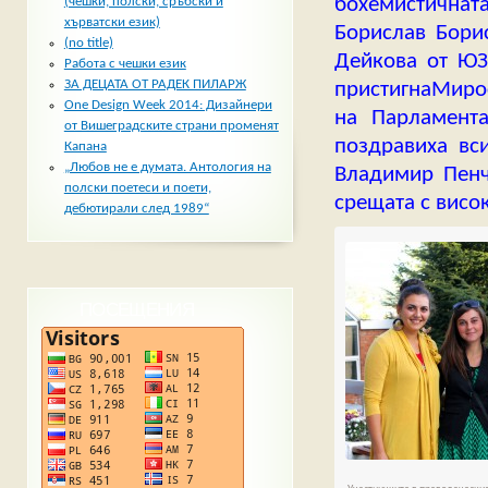
бохемистичната
(чешки, полски, сръбски и
хърватски език)
Борислав Борис
(no title)
Дейкова от ЮЗ
Работа с чешки език
ЗА ДЕЦАТА ОТ РАДЕК ПИЛАРЖ
пристигнаМиро
One Design Week 2014: Дизайнери
на Парламента
от Вишеградските страни променят
поздравиха вс
Капана
„Любов не е думата. Антология на
Владимир Пенч
полски поетеси и поети,
срещата с висо
дебютирали след 1989“
ПОСЕЩЕНИЯ