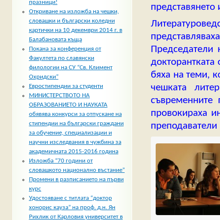
празници!
представянето 
Откриване на изложба на чешки,
словашки и български коледни
Литературове
картички на 10 декември 2014 г. в
представлява
Балабановата къща
Председатели н
Покана за конференция от
Факултета по славянски
докторантката
филологии на СУ “Св. Климент
бяха на теми, 
Охридски”
чешката лите
Евростипендии за студенти
МИНИСТЕРСТВОТО НА
съвременните 
ОБРАЗОВАНИЕТО И НАУКАТА
провокираха ин
обявява конкурси за отпускане на
стипендии на български граждани
преподаватели 
за обучение, специализации и
научни изследвания в чужбина за
академичната 2015-2016 година
Изложба “70 години от
словашкото национално въстание”
Промени в разписанието на първи
курс
Удостояване с титлата “доктор
хонорис кауза” на проф. д.н. Ян
Рихлик от Карловия университет в