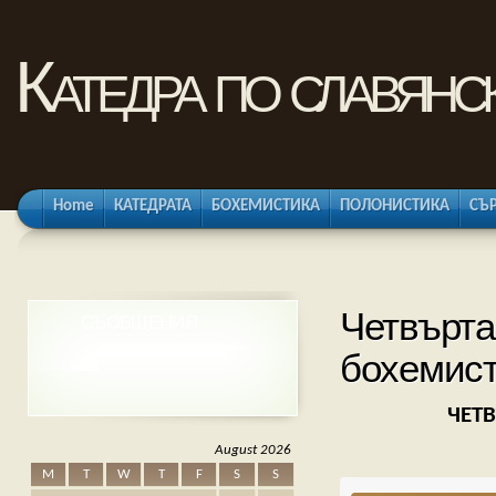
Катедра по славянс
Home
КАТЕДРАТА
БОХЕМИСТИКА
ПОЛОНИСТИКА
СЪ
Четвърта
СЪОБЩЕНИЯ
бохемис
ЧЕТ
August 2026
M
T
W
T
F
S
S