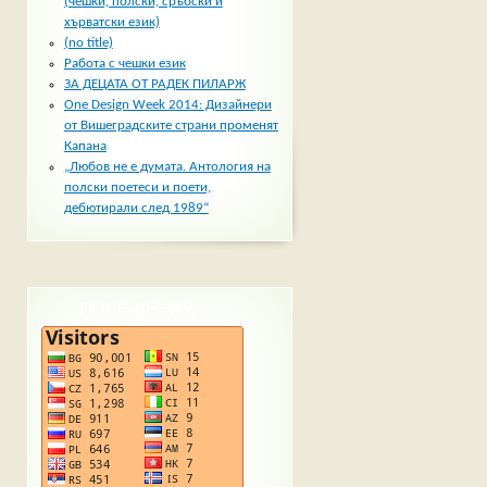
(чешки, полски, сръбски и
хърватски език)
(no title)
Работа с чешки език
ЗА ДЕЦАТА ОТ РАДЕК ПИЛАРЖ
One Design Week 2014: Дизайнери
от Вишеградските страни променят
Капана
„Любов не е думата. Антология на
полски поетеси и поети,
дебютирали след 1989“
ПОСЕЩЕНИЯ