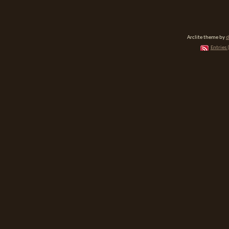
Arclite theme by
d
Entries 