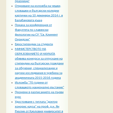
празници!
Откриване на изложба на чешки,
словашки и български коледни
картички на 10 декември 2014 г. в
Балабановата къща
Покана за конференция от
Факултета по славянски
филологии на СУ “Св. Климент
Охридски”
Евростипендии за студенти
МИНИСТЕРСТВОТО НА
ОБРАЗОВАНИЕТО И НАУКАТА
обявява конкурси за отпускане на
стипендии на български граждани
за обучение, специализации и
научни изследвания в чужбина за
академичната 2015-2016 година
Изложба “70 години от
словашкото национално въстание”
Промени в разписанието на първи
курс
Удостояване с титлата “доктор
хонорис кауза” на проф. д.н. Ян
Рихлик от Карловия университет в