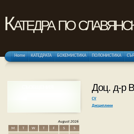
Катедра по славянс
Home
КАТЕДРАТА
БОХЕМИСТИКА
ПОЛОНИСТИКА
СЪ
Доц. д-р
СЪОБЩЕНИЯ
CV
Дисциплини
August 2026
M
T
W
T
F
S
S