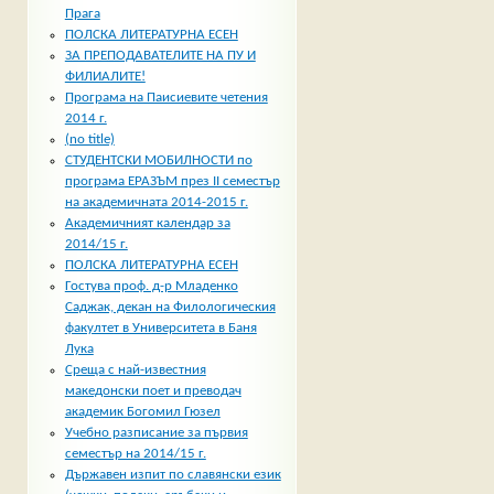
Прага
ПОЛСКА ЛИТЕРАТУРНА ЕСЕН
ЗА ПРЕПОДАВАТЕЛИТЕ НА ПУ И
ФИЛИАЛИТЕ!
Програма на Паисиевите четения
2014 г.
(no title)
СТУДЕНТСКИ МОБИЛНОСТИ по
програма ЕРАЗЪМ през II семестър
на академичната 2014-2015 г.
Академичният календар за
2014/15 г.
ПОЛСКА ЛИТЕРАТУРНА ЕСЕН
Гостува проф. д-р Младенко
Саджак, декан на Филологическия
факултет в Университета в Баня
Лука
Среща с най-известния
македонски поет и преводач
академик Богомил Гюзел
Учебно разписание за първия
семестър на 2014/15 г.
Държавен изпит по славянски език