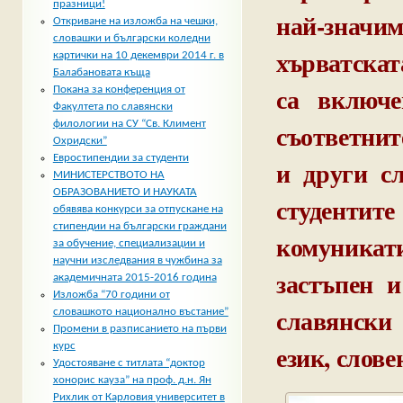
празници!
най-знач
Откриване на изложба на чешки,
словашки и български коледни
хърватскат
картички на 10 декември 2014 г. в
Балабановата къща
са включе
Покана за конференция от
Факултета по славянски
съответнит
филологии на СУ “Св. Климент
Охридски”
Евростипендии за студенти
и други с
МИНИСТЕРСТВОТО НА
ОБРАЗОВАНИЕТО И НАУКАТА
студентит
обявява конкурси за отпускане на
стипендии на български граждани
комуникат
за обучение, специализации и
научни изследвания в чужбина за
застъпен 
академичната 2015-2016 година
Изложба “70 години от
славянски 
словашкото национално въстание”
Промени в разписанието на първи
език, слове
курс
Удостояване с титлата “доктор
хонорис кауза” на проф. д.н. Ян
Рихлик от Карловия университет в