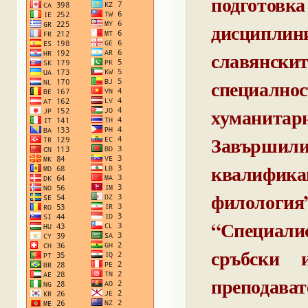
подготов
дисциплин
славянски
специално
хуманитар
Завърши
квалифика
филологи
“Специалис
сръбски 
преподава