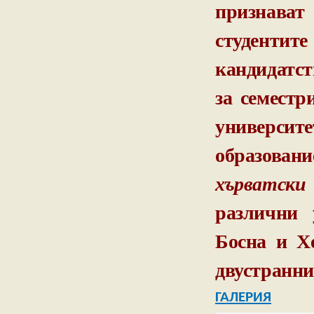
признава
студенти
кандидатст
за семестр
университ
образован
хърватски
различни 
Босна и Хе
двустранни
Г
АЛЕРИЯ