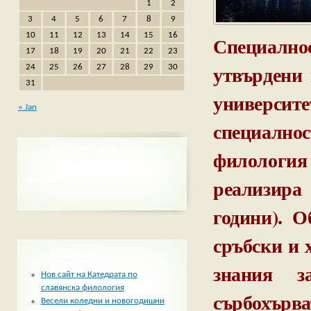
1
2
3
4
5
6
7
8
9
10
11
12
13
14
15
16
Специалн
17
18
19
20
21
22
23
утвърдени
24
25
26
27
28
29
30
31
университ
« Jan
специалн
КАТЕДРЕНИ
филологи
ЗАСЕДАНИЯ
реализира
години). 
сръбски и 
НОВИНИ
знания 
Нов сайт на Катедрата по
славянска филология
сърбохърва
Весели коледни и новогодишни