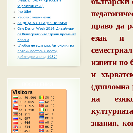
български 
(чешки, полски, сръбски и
хърватски език)
педагогиче
(no title)
Работа с чешки език
право да р
ЗА ДЕЦАТА ОТ РАДЕК ПИЛАРЖ
One Design Week 2014: Дизайнери
език и 
от Вишеградските страни променят
Капана
семестриа
„Любов не е думата. Антология на
полски поетеси и поети,
дебютирали след 1989“
изпити по 
и хърватс
(дипломна 
ПОСЕЩЕНИЯ
на езико
културнат
знания, ко