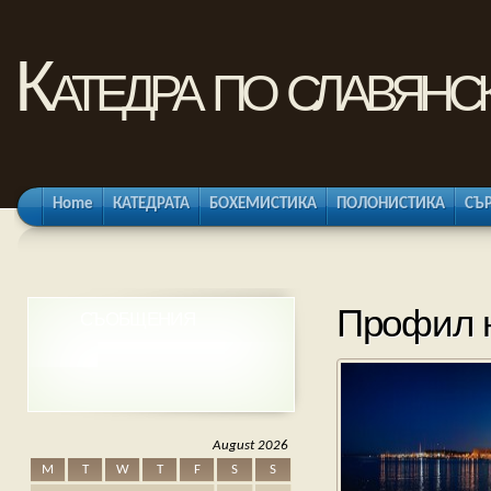
Катедра по славянс
Home
КАТЕДРАТА
БОХЕМИСТИКА
ПОЛОНИСТИКА
СЪ
Профил н
СЪОБЩЕНИЯ
August 2026
M
T
W
T
F
S
S