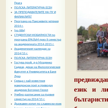
Прага
ПОЛСКА ЛИТЕРАТУРНА ЕСЕН
ЗА ПРЕПОДАВАТЕЛИТЕ НА ПУ И
ФИЛИАЛИТЕ!
Програма на Паисиевите четения
2014 г.
(no title)
СТУДЕНТСКИ МОБИЛНОСТИ по
програма ЕРАЗЪМ през II семестър
на академичната 2014-2015 г.
Академичният календар за
2014/15 г.
ПОЛСКА ЛИТЕРАТУРНА ЕСЕН
Гостува проф. д-р Младенко
Саджак, декан на Филологическия
факултет в Университета в Баня
предвижда
Лука
Среща с най-известния
македонски поет и преводач
език и ли
академик Богомил Гюзел
Учебно разписание за първия
българист
семестър на 2014/15 г.
Държавен изпит по славянски език