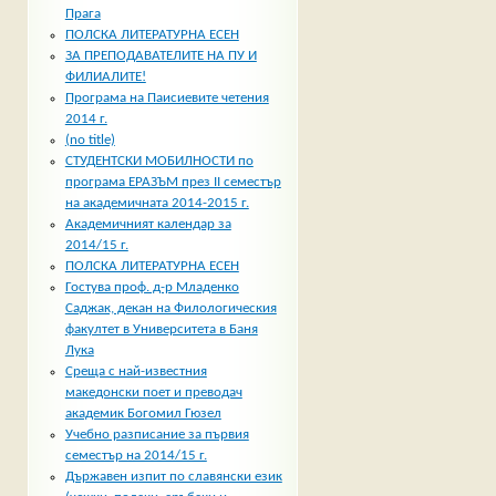
Прага
ПОЛСКА ЛИТЕРАТУРНА ЕСЕН
ЗА ПРЕПОДАВАТЕЛИТЕ НА ПУ И
ФИЛИАЛИТЕ!
Програма на Паисиевите четения
2014 г.
(no title)
СТУДЕНТСКИ МОБИЛНОСТИ по
програма ЕРАЗЪМ през II семестър
на академичната 2014-2015 г.
Академичният календар за
2014/15 г.
ПОЛСКА ЛИТЕРАТУРНА ЕСЕН
Гостува проф. д-р Младенко
Саджак, декан на Филологическия
факултет в Университета в Баня
Лука
Среща с най-известния
македонски поет и преводач
академик Богомил Гюзел
Учебно разписание за първия
семестър на 2014/15 г.
Държавен изпит по славянски език