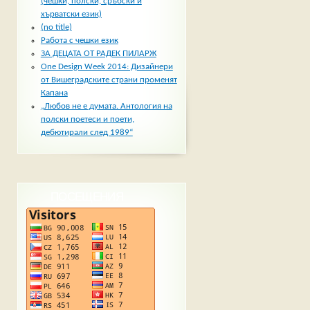
(чешки, полски, сръбски и
хърватски език)
(no title)
Работа с чешки език
ЗА ДЕЦАТА ОТ РАДЕК ПИЛАРЖ
One Design Week 2014: Дизайнери
от Вишеградските страни променят
Капана
„Любов не е думата. Антология на
полски поетеси и поети,
дебютирали след 1989“
ПОСЕЩЕНИЯ