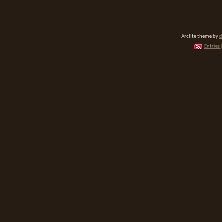
Arclite theme by
d
Entries 