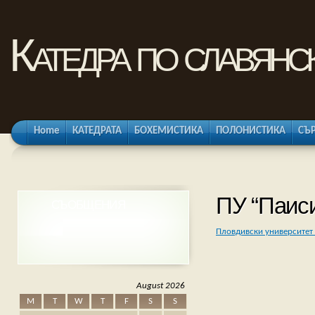
Катедра по славянс
Home
КАТЕДРАТА
БОХЕМИСТИКА
ПОЛОНИСТИКА
СЪ
ПУ “Паис
СЪОБЩЕНИЯ
Пловдивски университет
August 2026
M
T
W
T
F
S
S