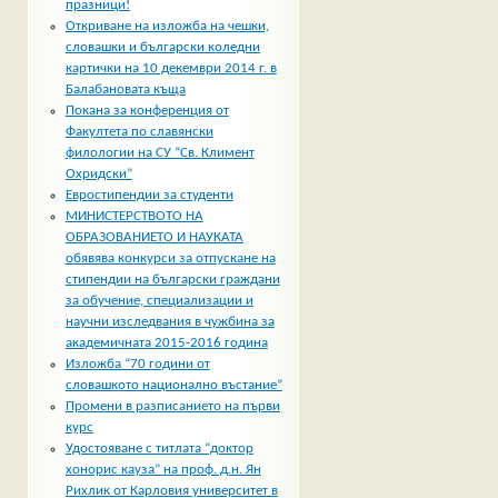
празници!
Откриване на изложба на чешки,
словашки и български коледни
картички на 10 декември 2014 г. в
Балабановата къща
Покана за конференция от
Факултета по славянски
филологии на СУ “Св. Климент
Охридски”
Евростипендии за студенти
МИНИСТЕРСТВОТО НА
ОБРАЗОВАНИЕТО И НАУКАТА
обявява конкурси за отпускане на
стипендии на български граждани
за обучение, специализации и
научни изследвания в чужбина за
академичната 2015-2016 година
Изложба “70 години от
словашкото национално въстание”
Промени в разписанието на първи
курс
Удостояване с титлата “доктор
хонорис кауза” на проф. д.н. Ян
Рихлик от Карловия университет в