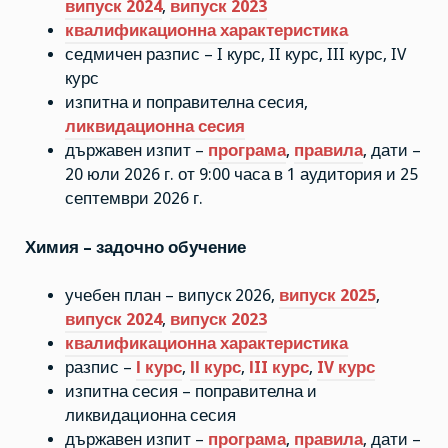
випуск 2024
,
випуск 2023
квалификационна характеристика
седмичен разпис – I курс, II курс, III курс, IV
курс
изпитна и поправителна сесия,
ликвидационна сесия
държавен изпит –
програма
,
правила
, дати –
20 юли 2026 г. от 9:00 часа в 1 аудитория и 25
септември 2026 г.
Химия – задочно обучение
учебен план – випуск 2026,
випуск 2025
,
випуск 2024
,
випуск 2023
квалификационна характеристика
разпис –
І курс
,
ІІ курс
,
ІII курс
,
IV курс
изпитна сесия – поправителна и
ликвидационна сесия
държавен изпит –
програма
,
правила
, дати –