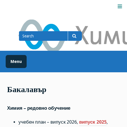
Skip
M
to
content
Химически факултет
Search
for
Search
Menu
Бакалавър
Химия – редовно обучение
учебен план – випуск 2026,
випуск 2025
,