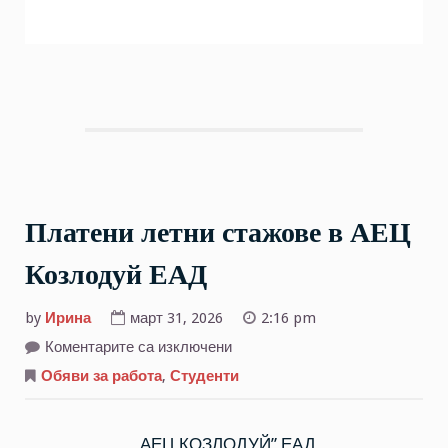
Платени летни стажове в АЕЦ
Козлодуй ЕАД
by
Ирина
март 31, 2026
2:16 pm
за
Коментарите са изключени
Платени
летни
Обяви за работа
,
Студенти
стажове
в
АЕЦ
Козлодуй
„АЕЦ КОЗЛОДУЙ” ЕАД
ЕАД