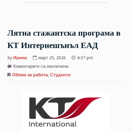
Лятна стажантска програма в
КТ Интернешънъл ЕАД
by
Ирина
март 25, 2026
4:37 pm
за
Коментарите са изключени
Лятна
стажантска
Обяви за работа
,
Студенти
програма
в
КТ
Интернешънъл
ЕАД