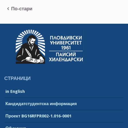
Навигация
По-стари
СТРАНИЦИ
in English
Кандидатстудентска информация
Проект BG16RFPR002-1.016-0001