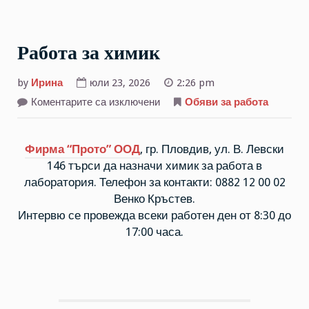
Работа за химик
by
Ирина
юли 23, 2026
2:26 pm
за
Коментарите са изключени
Обяви за работа
Работа
за
химик
Фирма “Прото” ООД
, гр. Пловдив, ул. В. Левски
146 търси да назначи химик за работа в
лаборатория. Телефон за контакти: 0882 12 00 02
Венко Кръстев.
Интервю се провежда всеки работен ден от 8:30 до
17:00 часа.