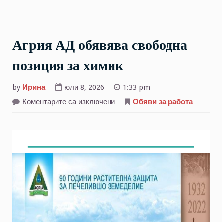
Агрия АД обявява свободна
позиция за химик
by
Ирина
юли 8, 2026
1:33 pm
за
Коментарите са изключени
Обяви за работа
Агрия
АД
обявява
свободна
позиция
за
химик